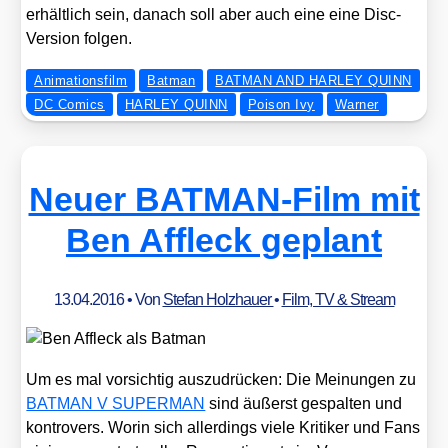
erhält­lich sein, danach soll aber auch eine eine Disc-
Ver­si­on fol­gen.
Animationsfilm
Batman
BATMAN AND HARLEY QUINN
DC Comics
HARLEY QUINN
Poison Ivy
Warner
Neuer BATMAN-Film mit
Ben Affleck geplant
13.04.2016
• Von
Stefan Holzhauer
•
Film, TV & Stream
Um es mal vor­sich­tig aus­zu­drü­cken: Die Mei­nun­gen zu
BATMAN V SUPERMAN
sind äußerst gespal­ten und
kon­tro­vers. Wor­in sich aller­dings vie­le Kri­ti­ker und Fans