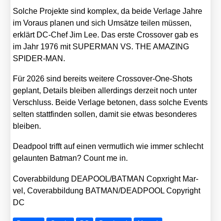
Sol­che Pro­jek­te sind kom­plex, da bei­de Ver­la­ge Jah­re
im Vor­aus pla­nen und sich Umsät­ze tei­len müs­sen,
erklärt DC-Chef Jim Lee. Das ers­te Cross­over gab es
im Jahr 1976 mit SUPERMAN VS. THE AMAZING
SPIDER-MAN.
Für 2026 sind bereits wei­te­re Cross­over-One-Shots
geplant, Details blei­ben aller­dings der­zeit noch unter
Ver­schluss. Bei­de Ver­la­ge beto­nen, dass sol­che Events
sel­ten statt­fin­den sol­len, damit sie etwas beson­de­res
blei­ben.
Dead­pool trifft auf einen ver­mut­lich wie immer schlecht
gelaun­ten Bat­man? Count me in.
Cover­ab­bil­dung DEAPOOL/​BATMAN Copx­right Mar­
vel, Cover­ab­bil­dung BATMAN/​DEADPOOL Copy­right
DC