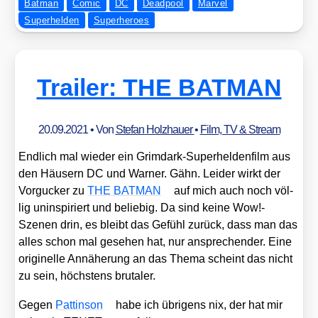
Batman
Comic
DC
Deadpool
Marvel
Superhelden
Superheroes
Trailer: THE BATMAN
20.09.2021
• Von
Stefan Holzhauer
•
Film, TV & Stream
End­lich mal wie­der ein Grim­dark-Super­hel­den­film aus
den Häu­sern DC und War­ner. Gähn. Lei­der wirkt der
Vor­gu­cker zu
THE BATMAN
auf mich auch noch völ­
lig unin­spi­riert und belie­big. Da sind kei­ne Wow!-
Szenen drin, es bleibt das Gefühl zurück, dass man das
alles schon mal gese­hen hat, nur anspre­chen­der. Eine
ori­gi­nel­le Annä­he­rung an das The­ma scheint das nicht
zu sein, höchs­tens bru­ta­ler.
Gegen
Patt­in­son
habe ich übri­gens nix, der hat mir