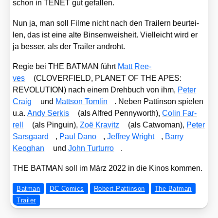
schon in TENET gut gefal­len.
Nun ja, man soll Fil­me nicht nach den Trai­lern beur­tei­
len, das ist eine alte Bin­sen­weis­heit. Viel­leicht wird er
ja bes­ser, als der Trai­ler androht.
Regie bei THE BATMAN führt
Matt Ree­
ves
(CLOVERFIELD, PLANET OF THE APES:
REVOLUTION) nach einem Dreh­buch von ihm,
Peter
Craig
und
Matt­son Tom­lin
. Neben Patt­in­son spie­len
u.a.
Andy Ser­kis
(als Alfred Pen­ny­worth),
Colin Far­
rell
(als Pin­gu­in),
Zoë Kra­vitz
(als Cat­wo­man),
Peter
Sars­gaard
,
Paul Dano
,
Jef­frey Wright
,
Bar­ry
Keog­han
und
John Tur­tur­ro
.
THE BATMAN soll im März 2022 in die Kinos kom­men.
Batman
DC Comics
Robert Pattinson
The Batman
Trailer