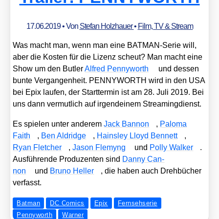
17.06.2019
• Von
Stefan Holzhauer
•
Film, TV & Stream
Was macht man, wenn man eine BAT­MAN-Serie will,
aber die Kos­ten für die Lizenz scheut? Man macht eine
Show um den But­ler
Alfred Pen­ny­worth
und des­sen
bun­te Ver­gan­gen­heit. PENNYWORTH wird in den USA
bei Epix lau­fen, der Start­ter­min ist am 28. Juli 2019. Bei
uns dann ver­mut­lich auf irgend­ei­nem Strea­ming­dienst.
Es spie­len unter ande­rem
Jack Ban­non
,
Palo­ma
Faith
,
Ben Aldridge
,
Hains­ley Lloyd Ben­nett
,
Ryan Flet­cher
,
Jason Fle­myng
und
Pol­ly Wal­ker
.
Aus­füh­ren­de Pro­du­zen­ten sind
Dan­ny Can­
non
und
Bru­no Hel­ler
, die haben auch Dreh­bü­cher
ver­fasst.
Batman
DC Comics
Epix
Fernsehserie
Pennyworth
Warner