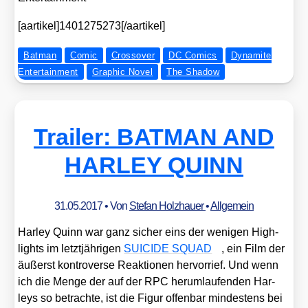
[aartikel]1401275273[/aartikel]
Batman
Comic
Crossover
DC Comics
Dynamite
Entertainment
Graphic Novel
The Shadow
Trailer: BATMAN AND
HARLEY QUINN
31.05.2017
• Von
Stefan Holzhauer
•
Allgemein
Har­ley Quinn war ganz sicher eins der weni­gen High­
lights im letzt­jäh­ri­gen
SUICIDE SQUAD
, ein Film der
äußerst kon­tro­ver­se Reak­tio­nen her­vor­rief. Und wenn
ich die Men­ge der auf der RPC her­um­lau­fen­den Har­
leys so betrach­te, ist die Figur offen­bar min­des­tens bei