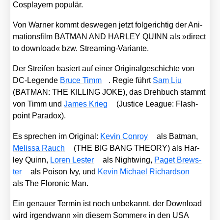
Cos­play­ern popu­lär.
Von War­ner kommt des­we­gen jetzt fol­ge­rich­tig der Ani­
ma­ti­ons­film BATMAN AND HARLEY QUINN als »direct
to down­load« bzw. Strea­ming-Vari­an­te.
Der Strei­fen basiert auf einer Ori­gi­nal­ge­schich­te von
DC-Legen­de
Bruce Timm
. Regie führt
Sam Liu
(BATMAN: THE KILLING JOKE), das Dreh­buch stammt
von Timm und
James Krieg
(
Jus­ti­ce League: Flash­
point Para­dox
).
Es spre­chen im Ori­gi­nal:
Kevin Con­roy
als Bat­man,
Melis­sa Rauch
(THE BIG BANG THEORY) als Har­
ley Quinn,
Loren Les­ter
als Night­wing,
Paget Brews­
ter
als Poi­son Ivy, und
Kevin Micha­el Richard­son
als The Flo­ro­nic Man.
Ein genau­er Ter­min ist noch unbe­kannt, der Down­load
wird irgend­wann »in die­sem Som­mer« in den USA