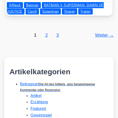
Affleck
Batman
BATMAN V SUPERMAN: DAWN OF
JUSTICE
Cavill
Superman
Teaser
Trailer
1
2
3
Weiter
→
Artikelkategorien
Beitragsart
Die Art des Artikels, also beispielsweise
Kommentar oder Rezension
Artikel
Erzählung
Featured
Gewinnspiel