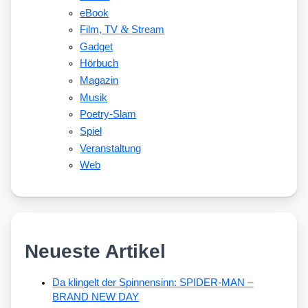
eBook
&
Film, TV
Stream
Gadget
Hörbuch
Magazin
Musik
Poetry-Slam
Spiel
Veranstaltung
Web
Neueste Artikel
Da klingelt der Spinnensinn: SPIDER-MAN –
BRAND NEW DAY