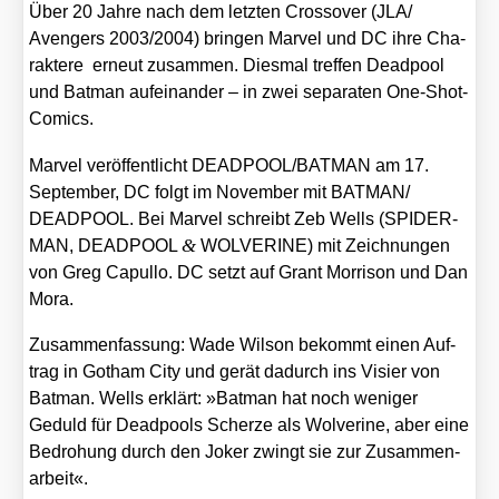
Über 20 Jah­re nach dem letz­ten Cross­over (JLA/​
Avengers 2003/​2004) brin­gen Mar­vel und DC ihre Cha­
rak­te­re erneut zusam­men. Dies­mal tref­fen Dead­pool
und Bat­man auf­ein­an­der – in zwei sepa­ra­ten One-Shot-
Comics.
Mar­vel ver­öf­fent­licht DEADPOOL/​BATMAN am 17.
Sep­tem­ber, DC folgt im Novem­ber mit BATMAN/​
DEADPOOL. Bei Mar­vel schreibt Zeb Wells (SPIDER-
&
MAN, DEADPOOL
WOLVERINE) mit Zeich­nun­gen
von Greg Capul­lo. DC setzt auf Grant Mor­ri­son und Dan
Mora.
Zusam­men­fas­sung: Wade Wil­son bekommt einen Auf­
trag in Got­ham City und gerät dadurch ins Visier von
Bat­man. Wells erklärt: »Bat­man hat noch weni­ger
Geduld für Dead­pools Scher­ze als Wol­veri­ne, aber eine
Bedro­hung durch den Joker zwingt sie zur Zusam­men­
ar­beit«.