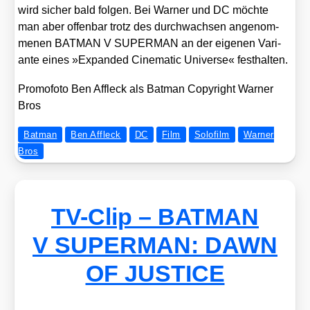
wird sicher bald fol­gen. Bei War­ner und DC möch­te
man aber offen­bar trotz des durch­wach­sen ange­nom­
me­nen BATMAN V SUPERMAN an der eige­nen Vari­
an­te eines »Expan­ded Cine­ma­tic Uni­ver­se« fest­hal­ten.
Pro­mo­fo­to Ben Affleck als Bat­man Copy­right War­ner
Bros
Batman
Ben Affleck
DC
Film
Solofilm
Warner
Bros
TV-Clip – BATMAN
V SUPERMAN: DAWN
OF JUSTICE