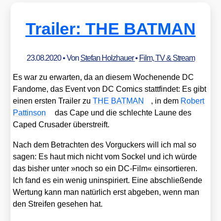
Trailer: THE BATMAN
23.08.2020
• Von
Stefan Holzhauer
•
Film, TV & Stream
Es war zu erwar­ten, da an die­sem Wochen­en­de DC
Fan­do­me, das Event von DC Comics statt­fin­det: Es gibt
einen ers­ten Trai­ler zu
THE BATMAN
, in dem
Robert
Patt­in­son
das Cape und die schlech­te Lau­ne des
Caped Cru­sader über­streift.
Nach dem Betrach­ten des Vor­gu­ckers will ich mal so
sagen: Es haut mich nicht vom Sockel und ich wür­de
das bis­her unter »noch so ein DC-Film« ein­sor­tie­ren.
Ich fand es ein wenig unin­spi­riert. Eine abschlie­ßen­de
Wer­tung kann man natür­lich erst abge­ben, wenn man
den Strei­fen gese­hen hat.