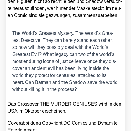
den Figu­ren nicht so recht lei­den und Shadow ver­such­
te her­aus­zu­fin­den, wer hin­ter der Mas­ke steckt. Im neu­
en Comic sind sie gezwun­gen, zusam­men­zu­ar­bei­ten:
The World’s Grea­test Mys­tery. The World’s Grea­
test Detec­ti­ve. They can bare­ly stand each other,
so how will they pos­si­bly deal with the World’s
Grea­test Evil? What lega­cy can two of the world’s
most endu­ring icons of jus­ti­ce lea­ve once they dis­
co­ver an anci­ent evil has been living insi­de the
world they pro­tect for cen­tu­ries, atta­ched to its
heart. Can Bat­man and the Shadow save the world
wit­hout kil­ling it in the pro­cess?
Das Cross­over THE MURDER GENIUSES wird in den
USA im Okto­ber erschei­nen.
Cover­ab­bil­dung Copy­right DC Comics und Dyna­mi­te
Enter­tain­ment