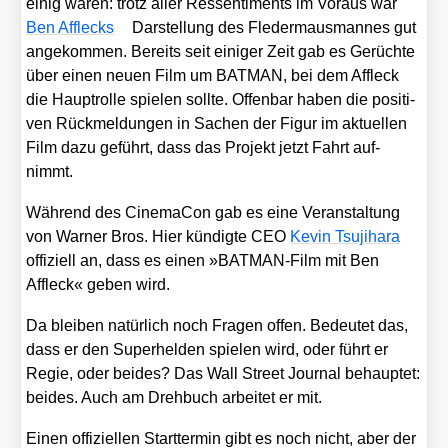
einig waren: trotz aller Res­sen­ti­ments im Vor­aus war
Ben Afflecks
Dar­stel­lung des Fle­der­maus­man­nes gut
ange­kom­men. Bereits seit eini­ger Zeit gab es Gerüch­te
über einen neu­en Film um BATMAN, bei dem Affleck
die Haupt­rol­le spie­len soll­te. Offen­bar haben die posi­ti­
ven Rück­mel­dun­gen in Sachen der Figur im aktu­el­len
Film dazu geführt, dass das Pro­jekt jetzt Fahrt auf­
nimmt.
Wäh­rend des Cine­ma­Con gab es eine Ver­an­stal­tung
von War­ner Bros. Hier kün­dig­te CEO
Kevin Tsu­ji­ha­ra
offi­zi­ell an, dass es einen »BAT­MAN-Film mit Ben
Affleck« geben wird.
Da blei­ben natür­lich noch Fra­gen offen. Bedeu­tet das,
dass er den Super­hel­den spie­len wird, oder führt er
Regie, oder bei­des? Das Wall Street Jour­nal behaup­tet:
bei­des. Auch am Dreh­buch arbei­tet er mit.
Einen offi­zi­el­len Start­ter­min gibt es noch nicht, aber der