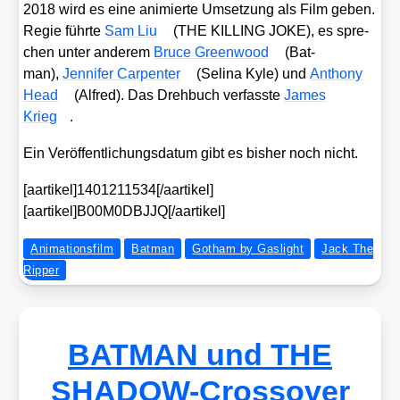
2018 wird es eine ani­mier­te Umset­zung als Film geben.
Regie führ­te
Sam Liu
(THE KILLING JOKE), es spre­
chen unter ande­rem
Bruce Green­wood
(Bat­
man),
Jen­ni­fer Car­pen­ter
(Seli­na Kyle) und
Antho­ny
Head
(Alfred). Das Dreh­buch ver­fass­te
James
Krieg
.
Ein Ver­öf­fent­li­chungs­da­tum gibt es bis­her noch nicht.
[aartikel]1401211534[/aartikel]
[aartikel]B00M0DBJJQ[/aartikel]
Animationsfilm
Batman
Gotham by Gaslight
Jack The
Ripper
BATMAN und THE
SHADOW-Crossover