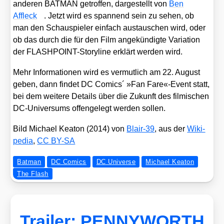
ande­ren BATMAN getrof­fen, dar­ge­stellt von
Ben
Affleck
. Jetzt wird es span­nend sein zu sehen, ob
man den Schau­spie­ler ein­fach aus­tau­schen wird, oder
ob das durch die für den Film ange­kün­dig­te Varia­ti­on
der FLASH­POINT-Sto­ry­line erklärt wer­den wird.
Mehr Infor­ma­tio­nen wird es ver­mut­lich am 22. August
geben, dann fin­det DC Comics´ »Fan Fare«-Event statt,
bei dem wei­te­re Details über die Zukunft des fil­mi­schen
DC-Uni­ver­sums offen­ge­legt wer­den sol­len.
Bild Micha­el Kea­ton (2014) von
Blair-39
, aus der
Wiki­
pe­dia
,
CC BY-SA
Batman
DC Comics
DC Universe
Michael Keaton
The Flash
Trailer: PENNYWORTH