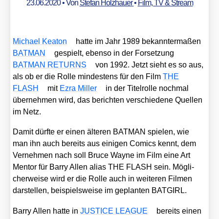
23.06.2020
• Von
Stefan Holzhauer
•
Film, TV & Stream
Micha­el Kea­ton
hat­te im Jahr 1989 bekann­ter­ma­ßen
BATMAN
gespielt, eben­so in der For­set­zung
BATMAN RETURNS
von 1992. Jetzt sieht es so aus,
als ob er die Rol­le min­des­tens für den Film
THE
FLASH
mit
Ezra Mil­ler
in der Titel­rol­le noch­mal
über­neh­men wird, das berich­ten ver­schie­de­ne Quel­len
im Netz.
Damit dürf­te er einen älte­ren BATMAN spie­len, wie
man ihn auch bereits aus eini­gen Comics kennt, dem
Ver­neh­men nach soll Bruce Way­ne im Film eine Art
Men­tor für Bar­ry Allen ali­as THE FLASH sein. Mög­li­
cher­wei­se wird er die Rol­le auch in wei­te­ren Fil­men
dar­stel­len, bei­spiels­wei­se im geplan­ten BATGIRL.
Bar­ry Allen hat­te in
JUSTICE LEAGUE
bereits einen