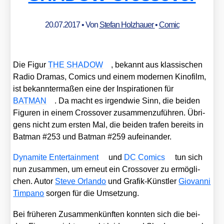
20.07.2017
• Von
Stefan Holzhauer
•
Comic
Die Figur
THE SHADOW
, bekannt aus klas­si­schen
Radio Dra­mas, Comics und einem moder­nen Kino­film,
ist bekann­ter­ma­ßen eine der Inspi­ra­tio­nen für
BATMAN
. Da macht es irgend­wie Sinn, die bei­den
Figu­ren in einem Cross­over zusam­men­zu­füh­ren. Übri­
gens nicht zum ers­ten Mal, die bei­den tra­fen bereits in
Bat­man #253 und Bat­man #259 auf­ein­an­der.
Dyna­mi­te Enter­tain­ment
und
DC Comics
tun sich
nun zusam­men, um erneut ein Cross­over zu ermög­li­
chen. Autor
Ste­ve Orlan­do
und Gra­fik-Künst­ler
Gio­van­ni
Tim­pa­no
sor­gen für die Umset­zung.
Bei frü­he­ren Zusam­men­künf­ten konn­ten sich die bei­