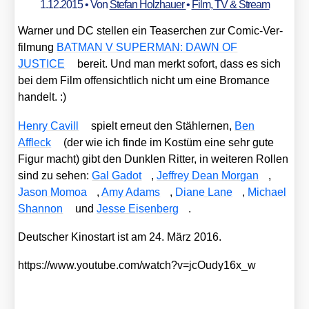
1.12.2015
• Von
Stefan Holzhauer
•
Film, TV & Stream
War­ner und DC stel­len ein Teaser­chen zur Comic-Ver­
fil­mung
BATMAN V SUPERMAN: DAWN OF
JUSTICE
bereit. Und man merkt sofort, dass es sich
bei dem Film offen­sicht­lich nicht um eine Brom­ance
han­delt. :)
Hen­ry Cavill
spielt erneut den Stäh­ler­nen,
Ben
Affleck
(der wie ich fin­de im Kos­tüm eine sehr gute
Figur macht) gibt den Dunk­len Rit­ter, in wei­te­ren Rol­len
sind zu sehen:
Gal Gadot
,
Jef­frey Dean Mor­gan
,
Jason Mom­oa
,
Amy Adams
,
Dia­ne Lane
,
Micha­el
Shan­non
und
Jes­se Eisen­berg
.
Deut­scher Kino­start ist am 24. März 2016.
https://​www​.you​tube​.com/​w​a​t​c​h​?​v​=​j​c​O​u​d​y​1​6​x_w