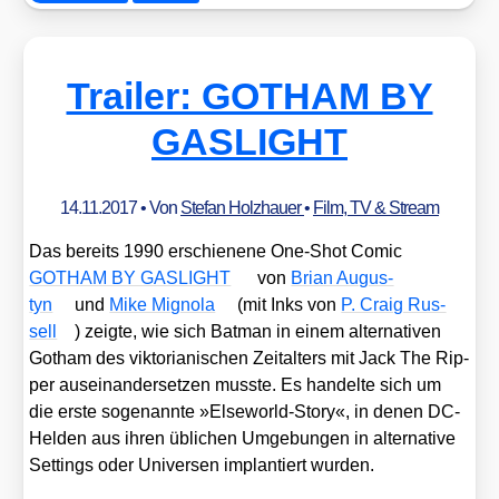
Trailer: GOTHAM BY
GASLIGHT
14.11.2017
• Von
Stefan Holzhauer
•
Film, TV & Stream
Das bereits 1990 erschie­ne­ne One-Shot Comic
GOTHAM BY GASLIGHT
von
Bri­an Augus­
tyn
und
Mike Migno­la
(mit Inks von
P. Craig Rus­
sell
) zeig­te, wie sich Bat­man in einem alter­na­ti­ven
Got­ham des vik­to­ria­ni­schen Zeit­al­ters mit Jack The Rip­
per aus­ein­an­der­set­zen muss­te. Es han­del­te sich um
die ers­te soge­nann­te »Else­world-Sto­ry«, in denen DC-
Hel­den aus ihren übli­chen Umge­bun­gen in alter­na­ti­ve
Set­tings oder Uni­ver­sen implan­tiert wur­den.