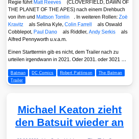
Regie führt
Matt Ree­ves
(CLOVERFIELD, DAWN OF
THE PLANET OF THE APES) nach einem Dreh­buch
von ihm und
Matt­son Tom­lin
. In wei­te­ren Rol­len:
Zoë
Kra­vitz
als Seli­na Kyle,
Colin Far­rell
als Oswald
Cob­ble­pot,
Paul Dano
als Ridd­ler,
Andy Ser­kis
als
Alfred Pen­ny­worth u.v.a.m.
Einen Start­ter­min gib es nicht, dem Trai­ler nach zu
urtei­len irgend­wann in 2021. Oder 2031. oder 3021 …
Batman
DC Comics
Robert Pattinson
The Batman
Trailer
Michael Keaton zieht
den Batsuit wieder an