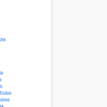
ophe
n
ik
e
ch
Fiction
ishing
tik