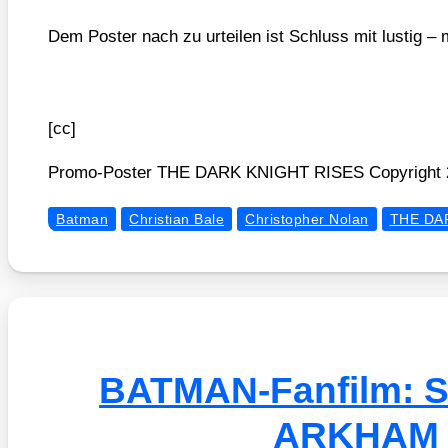
Dem Pos­ter nach zu urtei­len ist Schluss mit lus­tig – 
[cc]
Pro­mo-Pos­ter THE DARK KNIGHT RISES Copy­right 2
Batman
Christian Bale
Christopher Nolan
THE DA
BATMAN-Fanfilm: 
ARKHAM