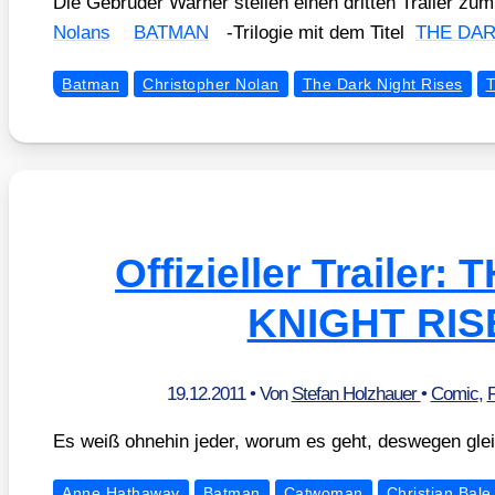
Die Gebrü­der War­ner stel­len einen drit­ten Trai­ler zum
Nolans
BATMAN
-Tri­lo­gie mit dem Titel
THE DAR
Batman
Christopher Nolan
The Dark Night Rises
T
Offizieller Trailer
KNIGHT RIS
19.12.2011
• Von
Stefan Holzhauer
•
Comic
,
F
Es weiß ohne­hin jeder, wor­um es geht, des­we­gen glei
Anne Hathaway
Batman
Catwoman
Christian Bale