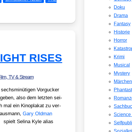
Doku
Drama
Fantasy
Historie
Horror
Katastr
NIGHT RISES
Krimi
Musical
Mystery
ilm, TV & Stream
Märche
echs­mi­nü­ti­gen Vor­gu­cker
Phantast
en, also dem letz­ten sei­
Romanz
mal ein Kino­pla­kat zu ver­
Sachbu
­maus­mann,
Gary Old­man
Science 
spielt Seli­na Kyle ali­as
Selfpubl
Sozialkri