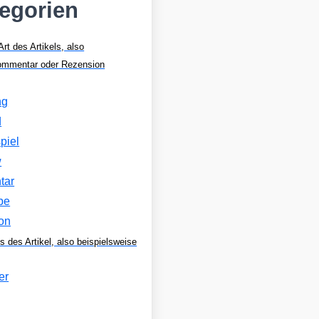
tegorien
Art des Artikels, also
Kommentar oder Rezension
ng
d
piel
w
tar
be
on
s des Artikel, also beispielsweise
er