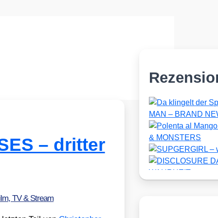
Rezensio
S – dritter
ilm, TV & Stream