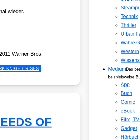
Steamp
mal wie­der.
Technik
Thriller
Urban F
Wahre G
Western
011 War­ner Bros.
Wissens
RK KNIGHT RISES
Medium
Das be
beispielsweise B
App
Buch
Comic
eBook
SEEDS OF
Film, T
Gadget
Hörbuch