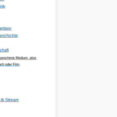
unk
antasy
eschichte
chaft
sprochene Medium, also
uch oder Film
&
V
Stream