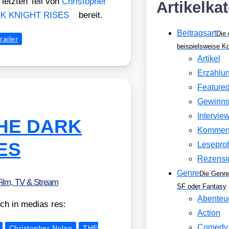
 letz­ten Teil von
Chris­to­pher
Artikelka
K KNIGHT RISES
bereit.
Beitragsart
Die 
railer
beispielsweise 
Artikel
Erzählu
Feature
Gewinns
Intervie
: THE DARK
Kommen
ES
Lesepro
Rezensi
Genre
Die Genre
ilm, TV & Stream
SF oder Fantasy
Abenteu
ch in medi­as res:
Action
Comedy
Christopher Nolan
THE