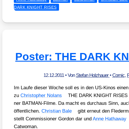
DARK KNIGHT RISES
Poster: THE DARK K
12.12.2011
• Von
Stefan Holzhauer
•
Comic
,
F
Im Lau­fe die­ser Woche soll es in den US-Kinos einen s
zu
Chris­to­pher Nolans
THE DARK KNIGHT RISES geb
ner BAT­MAN-Fil­me. Da macht es durch­aus Sinn, auch 
öf­fent­li­chen.
Chris­ti­an Bale
gibt erneut den Fle­der
stellt Com­mis­sio­ner Gor­don dar und
Anne Hat­ha­way
Cat­wo­man.