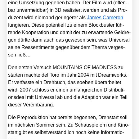
eine Umset­zung gege­ben haben. Der Film wird (offen­
bar unver­meid­bar) in 3D rea­li­siert wer­den und als Pro­
du­zent wird nie­mand gerin­ge­rer als
James Came­ron
fun­gie­ren. Die­se poten­ti­ell zu einem Block­bus­ter füh­
ren­de Koope­ra­ti­on und damit der zu erwar­ten­de Geld­re­
gen dürf­te dann auch das gewe­sen sein, was Uni­ver­sal
sei­ne Res­sen­ti­ments gegen­über dem The­ma ver­ges­
sen ließ…
Den ers­ten Ver­such MOUNTAINS OF MADNESS zu
star­ten mach­te del Toro im Jahr 2004 mit Dream­works.
Er ver­fass­te ein Dreh­buch, das soeben über­ar­bei­tet
wird. 2007 schloss er einen umfang­rei­chen Dis­tri­bu­ti­
ons­deal mit Uni­ver­sal ab und die Adap­ti­on war ein Teil
die­ser Ver­ein­ba­rung.
Die Pre­pro­duk­ti­on hat bereits begon­nen, Dreh­start soll
im nächs­ten Som­mer sein. Zu Schau­spie­lern und Kino­
start gibt es selbst­ver­ständ­lich noch kei­ne Infor­ma­tio­