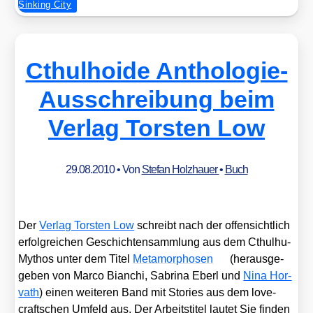
Sinking City
Cthulhoide Anthologie-
Ausschreibung beim
Verlag Torsten Low
29.08.2010
• Von
Stefan Holzhauer
•
Buch
Der
Ver­lag Tors­ten Low
schreibt nach der offen­sicht­lich
erfolg­rei­chen Geschich­ten­samm­lung aus dem Cthul­hu-
Mythos unter dem Titel
Meta­mor­pho­sen
(her­aus­ge­
ge­ben von Mar­co Bian­chi, Sabri­na Eberl und
Nina Hor­
vath
) einen wei­te­ren Band mit Sto­ries aus dem love­
craft­schen Umfeld aus. Der Arbeits­ti­tel lau­tet
Sie fin­den