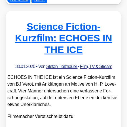
Science Fiction-
Kurzfilm: ECHOES IN
THE ICE
30.01.2020
• Von
Stefan Holzhauer
•
Film, TV & Stream
ECHOES IN THE ICE ist ein Sci­ence Fic­tion-Kurz­film
von BJ Ver­ot, mit Anklän­gen an Moti­ve von H. P. Love­
craft. Vier Män­ner unter­su­chen eine ver­las­se­ne For­
schungs­sta­ti­on, auf der unters­ten Ebe­ne ent­de­cken sie
etwas Uner­klär­li­ches.
Fil­me­ma­cher Ver­ot schreibt dazu: