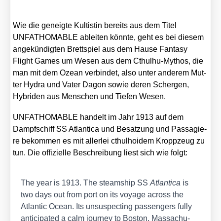
Wie die geneig­te Kul­tis­tin bereits aus dem Titel
UNFATHOMABLE ablei­ten könn­te, geht es bei die­sem
ange­kün­dig­ten Brett­spiel aus dem Hau­se Fan­ta­sy
Flight Games um Wesen aus dem Cthul­hu-Mythos, die
man mit dem Oze­an ver­bin­det, also unter ande­rem Mut­
ter Hydra und Vater Dagon sowie deren Scher­gen,
Hybri­den aus Men­schen und Tie­fen Wesen.
UNFATHOMABLE han­delt im Jahr 1913 auf dem
Dampf­schiff SS Atlan­ti­ca und Besat­zung und Pas­sa­gie­
re bekom­men es mit aller­lei cthulho­idem Kropp­zeug zu
tun. Die offi­zi­el­le Beschrei­bung liest sich wie folgt:
The year is 1913. The steam­ship SS
Atlan­ti­ca
is
two days out from port on its voya­ge across the
Atlan­tic Oce­an. Its unsu­spec­ting pas­sen­gers ful­ly
anti­ci­pa­ted a calm jour­ney to Bos­ton, Mas­sa­chu­