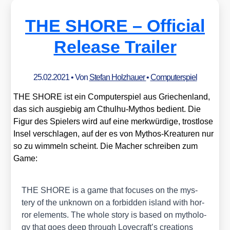
THE SHORE – Official
Release Trailer
25.02.2021
• Von
Stefan Holzhauer
•
Computerspiel
THE SHORE ist ein Com­pu­ter­spiel aus Grie­chen­land,
das sich aus­gie­big am Cthul­hu-Mythos bedient. Die
Figur des Spie­lers wird auf eine merk­wür­di­ge, trost­lo­se
Insel ver­schla­gen, auf der es von Mythos-Krea­tu­ren nur
so zu wim­meln scheint. Die Macher schrei­ben zum
Game:
THE SHORE is a game that focu­ses on the mys­
tery of the unknown on a for­bidden island with hor­
ror ele­ments. The who­le sto­ry is based on mytho­lo­
gy that goes deep through Lovecraft’s crea­ti­ons