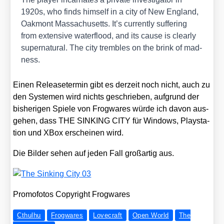
1920s, who finds hims­elf in a city of New Eng­land,
Oak­mont Mas­sa­chu­setts. It’s curr­ent­ly suf­fe­ring
from exten­si­ve water­flood, and its cau­se is cle­ar­ly
super­na­tu­ral. The city trem­bles on the brink of mad­
ness.
Einen Release­ter­min gibt es der­zeit noch nicht, auch zu
den Sys­te­men wird nichts geschrie­ben, auf­grund der
bis­he­ri­gen Spie­le von Frog­wa­res wür­de ich davon aus­
ge­hen, dass THE SINKING CITY für Win­dows, Play­sta­
ti­on und XBox erschei­nen wird.
Die Bil­der sehen auf jeden Fall groß­ar­tig aus.
Pro­mo­fo­tos Copy­right Frog­wa­res
Cthulhu
Frogwares
Lovecraft
Open World
The