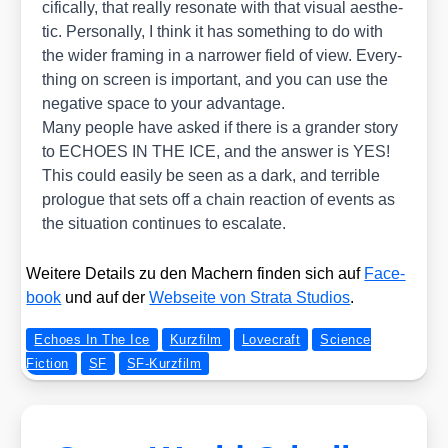
ci­fi­cal­ly, that real­ly reso­na­te with that visu­al aes­the­
tic. Per­so­nal­ly, I think it has some­thing to do with
the wider framing in a nar­rower field of view. Ever­y­
thing on screen is important, and you can use the
nega­ti­ve space to your advan­ta­ge.
Many peo­p­le have asked if the­re is a gran­der sto­ry
to ECHOES IN THE ICE, and the ans­wer is YES!
This could easi­ly be seen as a dark, and ter­ri­ble
pro­lo­gue that sets off a chain reac­tion of events as
the situa­ti­on con­ti­nues to esca­la­te.
Wei­te­re Details zu den Machern fin­den sich auf
Face­
book
und auf der
Web­sei­te von Stra­ta Stu­di­os
.
Echoes In The Ice
Kurzfilm
Lovecraft
Science
Fiction
SF
SF-Kurzfilm