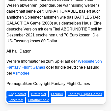
Wesen abweh­ren (oder dar­über wahn­sin­nig wer­den)
dau­ert halt sei­ne Zeit. UNFATHOMABLE basiert auch
ähn­li­chen Spiel­me­cha­nis­men wie das BATTLESTAR
GALACTICA Game (2008) aus dem­sel­ben Haus. Eine
deut­sche Ver­si­on mit dem Titel ABGRUNDTIEF soll im
Dezem­ber 2021 erschei­nen und 70 Euro kos­ten. Die
US-Fas­sung kos­tet 80 Dol­lar.
All hail Dagon!
Wei­te­re Infor­ma­tio­nen zum Spiel auf der
Web­sei­te von
Fan­ta­sy Flight Games
oder für die deut­sche Fas­sung
bei
Asmo­dee
.
Pro­mo­gra­fi­ken Copy­right Fan­ta­sy Flight Games
Abgrundtief
Brettspiel
Cthulhu
Fantasy Flight Games
Lovecraft
Unfathomable