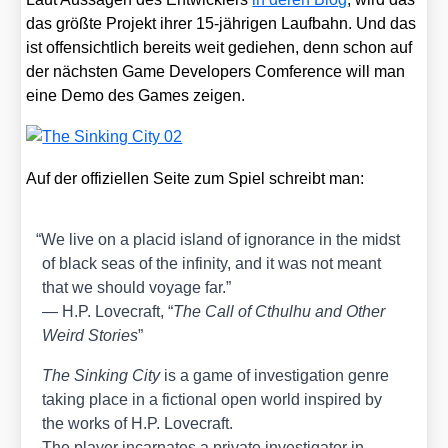
das größ­te Pro­jekt ihrer 15-jäh­ri­gen Lauf­bahn. Und das
ist offen­sicht­lich bereits weit gedie­hen, denn schon auf
der nächs­ten Game Deve­lo­pers Com­fe­rence will man
eine Demo des Games zei­gen.
Auf der offi­zi­el­len Sei­te zum Spiel schreibt man:
“
We live on a pla­cid island of igno­rance in the midst
of black seas of the infi­ni­ty, and it was not meant
that we should voya­ge far.”
— H.P. Love­craft, “
The Call of Cthul­hu and Other
Weird Sto­ries
”
The Sin­king City
is a game of inves­ti­ga­ti­on gen­re
taking place in a fic­tion­al open world inspi­red by
the works of H.P. Love­craft.
The play­er incar­na­tes a pri­va­te inves­ti­ga­tor in