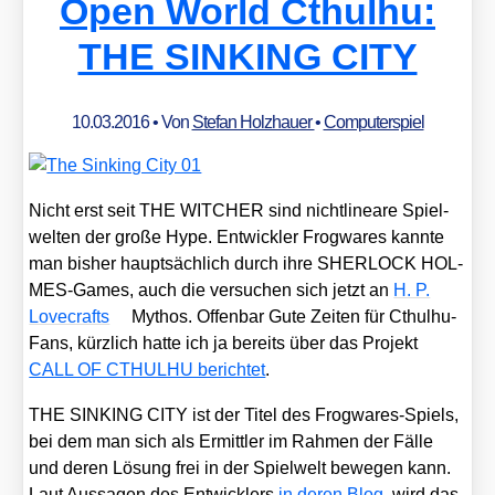
Open World Cthulhu:
THE SINKING CITY
10.03.2016
• Von
Stefan Holzhauer
•
Computerspiel
Nicht erst seit THE WITCHER sind nicht­li­nea­re Spiel­
wel­ten der gro­ße Hype. Ent­wick­ler Frog­wa­res kann­te
man bis­her haupt­säch­lich durch ihre SHERLOCK HOL­
MES-Games, auch die ver­su­chen sich jetzt an
H. P.
Love­crafts
Mythos. Offen­bar Gute Zei­ten für Cthul­hu-
Fans, kürz­lich hat­te ich ja bereits über das Pro­jekt
CALL OF CTHULHU berich­tet
.
THE SINKING CITY ist der Titel des Frog­wa­res-Spiels,
bei dem man sich als Ermitt­ler im Rah­men der Fäl­le
und deren Lösung frei in der Spiel­welt bewe­gen kann.
Laut Aus­sa­gen des Ent­wick­lers
in deren Blog
, wird das