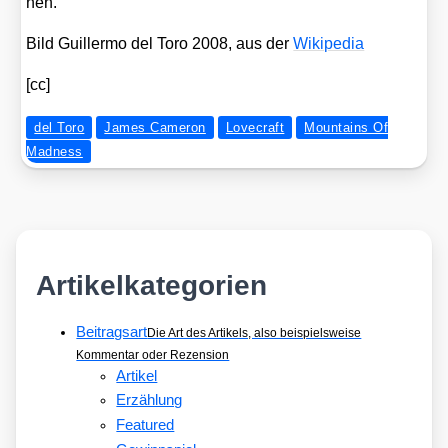
nen.
Bild Guil­ler­mo del Toro 2008, aus der
Wiki­pe­dia
[cc]
del Toro
James Cameron
Lovecraft
Mountains Of
Madness
Artikelkategorien
Beitragsart
Die Art des Artikels, also beispielsweise
Kommentar oder Rezension
Artikel
Erzählung
Featured