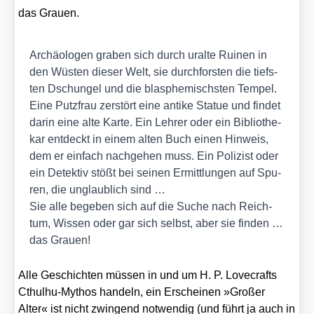
das Grau­en
.
Archäo­lo­gen gra­ben sich durch uralte Rui­nen in
den Wüs­ten die­ser Welt, sie durch­fors­ten die tiefs­
ten Dschun­gel und die blas­phe­mischs­ten Tem­pel.
Eine Putz­frau zer­stört eine anti­ke Sta­tue und fin­det
dar­in eine alte Kar­te. Ein Leh­rer oder ein Biblio­the­
kar ent­deckt in einem alten Buch einen Hin­weis,
dem er ein­fach nach­ge­hen muss. Ein Poli­zist oder
ein Detek­tiv stößt bei sei­nen Ermitt­lun­gen auf Spu­
ren, die unglaub­lich sind …
Sie alle bege­ben sich auf die Suche nach Reich­
tum, Wis­sen oder gar sich selbst, aber sie fin­den …
das Grau­en!
Alle Geschich­ten müs­sen in und um H. P. Love­crafts
Cthul­hu-Mythos han­deln, ein Erschei­nen »Gro­ßer
Alter« ist nicht zwin­gend not­wen­dig (und führt ja auch in