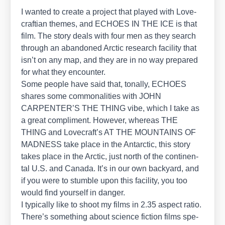
I wan­ted to crea­te a pro­ject that play­ed with Love­
craf­ti­an the­mes, and ECHOES IN THE ICE is that
film. The sto­ry deals with four men as they search
through an aban­do­ned Arc­tic rese­arch faci­li­ty that
isn’t on any map, and they are in no way pre­pared
for what they encoun­ter.
Some peo­p­le have said that, tonal­ly, ECHOES
shares some com­mo­n­a­li­ties with JOHN
CARPENTER’S THE THING vibe, which I take as
a gre­at com­pli­ment. Howe­ver, whe­re­as THE
THING and Lovecraft’s AT THE MOUNTAINS OF
MADNESS take place in the Ant­ar­c­tic, this sto­ry
takes place in the Arc­tic, just north of the con­ti­nen­
tal U.S. and Cana­da. It’s in our own back­yard, and
if you were to stumb­le upon this faci­li­ty, you too
would find yours­elf in dan­ger.
I typi­cal­ly like to shoot my films in 2.35 aspect ratio.
There’s some­thing about sci­ence fic­tion films spe­