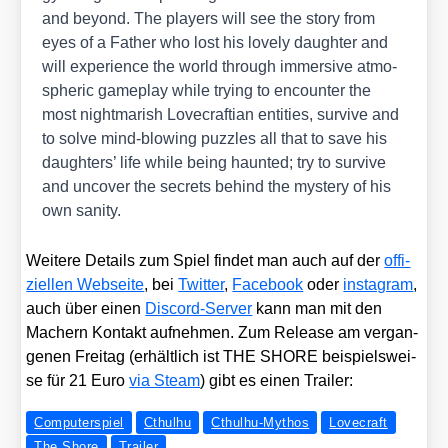
and bey­ond. The play­ers will see the sto­ry from
eyes of a Father who lost his love­ly daugh­ter and
will expe­ri­ence the world through immersi­ve atmo­
sphe­ric game­play while try­ing to encoun­ter the
most night­ma­rish Love­craf­ti­an enti­ties, sur­vi­ve and
to sol­ve mind-blo­wing puz­zles all that to save his
daugh­ters’ life while being haun­ted; try to sur­vi­ve
and unco­ver the secrets behind the mys­tery of his
own sani­ty.
Wei­te­re Details zum Spiel fin­det man auch auf der
offi­
zi­el­len Web­sei­te
, bei
Twit­ter
,
Face­book
oder
insta­gram
,
auch über einen
Dis­cord-Ser­ver
kann man mit den
Machern Kon­takt auf­neh­men. Zum Release am ver­gan­
ge­nen Frei­tag (erhält­lich ist THE SHORE bei­spiels­wei­
se für 21 Euro
via Steam
) gibt es einen Trai­ler:
Computerspiel
Cthulhu
Cthulhu-Mythos
Lovecraft
The Shore
Trailer