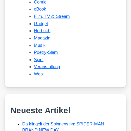
Comic
eBook
&
Film, TV
Stream
Gadget
Hörbuch
Magazin
Musik
Poetry-Slam
Spiel
Veranstaltung
Web
Neueste Artikel
Da klingelt der Spinnensinn: SPIDER-MAN –
BRAND NEW DAY