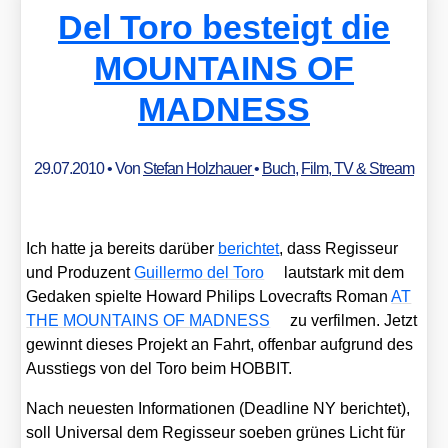
Del Toro besteigt die
MOUNTAINS OF
MADNESS
29.07.2010
• Von
Stefan Holzhauer
•
Buch
,
Film, TV & Stream
Ich hat­te ja bereits dar­über
berich­tet
, dass Regis­seur
und Pro­du­zent
Guil­ler­mo del Toro
laut­stark mit dem
Geda­ken spiel­te Howard Phil­ips Love­crafts Roman
AT
THE MOUNTAINS OF MADNESS
zu ver­fil­men. Jetzt
gewinnt die­ses Pro­jekt an Fahrt, offen­bar auf­grund des
Aus­stiegs von del Toro beim HOBBIT.
Nach neu­es­ten Infor­ma­tio­nen (Dead­line NY berich­tet),
soll Uni­ver­sal dem Regis­seur soeben grü­nes Licht für