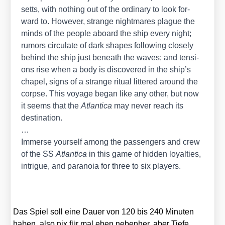
setts, with not­hing out of the ordi­na­ry to look for­
ward to. Howe­ver, stran­ge night­ma­res pla­gue the
minds of the peo­p­le aboard the ship every night;
rumors cir­cu­la­te of dark shapes fol­lo­wing clo­se­ly
behind the ship just beneath the waves; and ten­si­
ons rise when a body is dis­co­ver­ed in the ship’s
cha­pel, signs of a stran­ge ritu­al lit­te­red around the
corp­se. This voya­ge began like any other, but now
it seems that the
Atlan­ti­ca
may never reach its
desti­na­ti­on.
…
Immer­se yours­elf among the pas­sen­gers and crew
of the SS
Atlan­ti­ca
in this game of hid­den loyal­ties,
intri­gue, and para­noia for three to six play­ers.
Das Spiel soll eine Dau­er von 120 bis 240 Minu­ten
haben, also nix für mal eben neben­her, aber Tie­fe