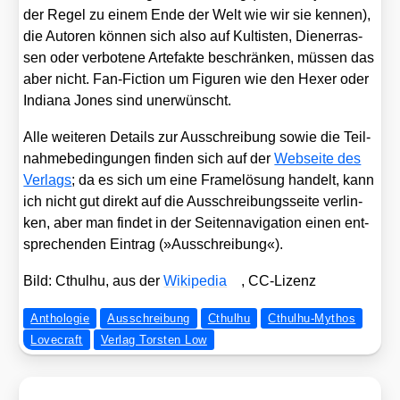
der Regel zu einem Ende der Welt wie wir sie ken­nen),
die Autoren kön­nen sich also auf Kul­tis­ten, Die­n­er­ras­
sen oder ver­bo­te­ne Arte­fak­te beschrän­ken, müs­sen das
aber nicht. Fan-Fic­tion um Figu­ren wie den
Hexer
oder
India­na Jones
sind uner­wünscht.
Alle wei­te­ren Details zur Aus­schrei­bung sowie die Teil­
nah­me­be­din­gun­gen fin­den sich auf der
Web­sei­te des
Ver­lags
; da es sich um eine Frame­lö­sung han­delt, kann
ich nicht gut direkt auf die Aus­schrei­bungs­sei­te ver­lin­
ken, aber man fin­det in der Sei­ten­na­vi­ga­ti­on einen ent­
spre­chen­den Ein­trag (»Aus­schrei­bung«).
Bild: Cthul­hu, aus der
Wiki­pe­dia
, CC-Lizenz
Anthologie
Ausschreibung
Cthulhu
Cthulhu-Mythos
Lovecraft
Verlag Torsten Low