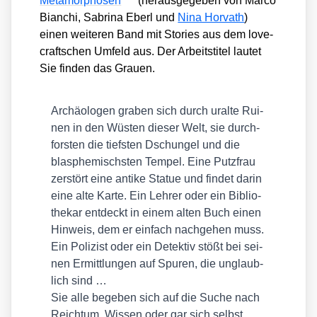
Meta­mor­pho­sen
(her­aus­ge­ge­ben von Mar­co
Bian­chi, Sabri­na Eberl und
Nina Hor­vath
)
einen wei­te­ren Band mit Sto­ries aus dem love­
craft­schen Umfeld aus. Der Arbeits­ti­tel lau­tet
Sie fin­den das Grau­en
.
Archäo­lo­gen gra­ben sich durch uralte Rui­
nen in den Wüs­ten die­ser Welt, sie durch­
fors­ten die tiefs­ten Dschun­gel und die
blas­phe­mischs­ten Tem­pel. Eine Putz­frau
zer­stört eine anti­ke Sta­tue und fin­det dar­in
eine alte Kar­te. Ein Leh­rer oder ein Biblio­
the­kar ent­deckt in einem alten Buch einen
Hin­weis, dem er ein­fach nach­ge­hen muss.
Ein Poli­zist oder ein Detek­tiv stößt bei sei­
nen Ermitt­lun­gen auf Spu­ren, die unglaub­
lich sind …
Sie alle bege­ben sich auf die Suche nach
Reich­tum, Wis­sen oder gar sich selbst,