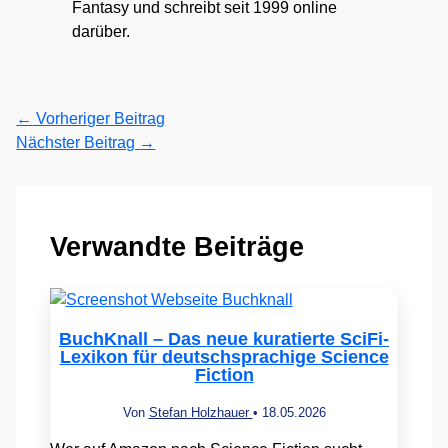
Fantasy und schreibt seit 1999 online
darüber.
←
Vorheriger Beitrag
Nächster Beitrag
→
Verwandte Beiträge
BuchKnall – Das neue kuratierte SciFi-
Lexikon für deutschsprachige Science
Fiction
Von
Stefan Holzhauer
•
18.05.2026