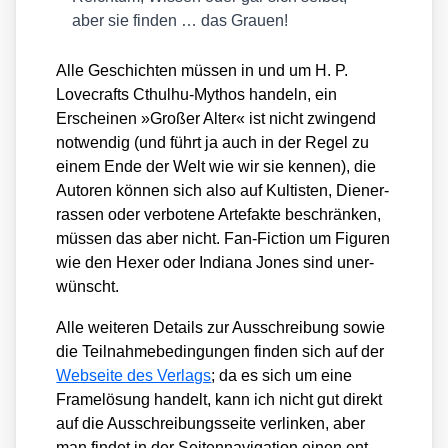
aber sie fin­den … das Grau­en!
Alle Geschich­ten müs­sen in und um H. P.
Love­crafts Cthul­hu-Mythos han­deln, ein
Erschei­nen »Gro­ßer Alter« ist nicht zwin­gend
not­wen­dig (und führt ja auch in der Regel zu
einem Ende der Welt wie wir sie ken­nen), die
Autoren kön­nen sich also auf Kul­tis­ten, Die­n­er­
ras­sen oder ver­bo­te­ne Arte­fak­te beschrän­ken,
müs­sen das aber nicht. Fan-Fic­tion um Figu­ren
wie den
Hexer
oder
India­na Jones
sind uner­
wünscht.
Alle wei­te­ren Details zur Aus­schrei­bung sowie
die Teil­nah­me­be­din­gun­gen fin­den sich auf der
Web­sei­te des Ver­lags
; da es sich um eine
Frame­lö­sung han­delt, kann ich nicht gut direkt
auf die Aus­schrei­bungs­sei­te ver­lin­ken, aber
man fin­det in der Sei­ten­na­vi­ga­ti­on einen ent­