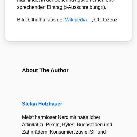
spre­chen­den Ein­trag (»Aus­schrei­bung«).
Bild: Cthul­hu, aus der
Wiki­pe­dia
, CC-Lizenz
About The Author
Stefan Holzhauer
Meist harmloser Nerd mit natürlicher
Affinität zu Pixeln, Bytes, Buchstaben und
Zahnrädern. Konsumiert zuviel SF und