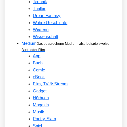
Technik
Thriller
Urban Fantasy
Wahre Geschichte
Western
Wissenschaft
Medium
Das besprochene Medium, also beispielsweise
Buch oder Film
App
Buch
Comic
eBook
&
Film, TV
Stream
Gadget
Hörbuch
Magazin
Musik
Poetry-Slam
Spiel