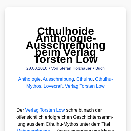
Cthulhoide
Anthologie-
Ausschreibung
beim Verlag
Torsten Low
29.08.2010
• Von
Stefan Holzhauer
•
Buch
Anthologie
,
Ausschreibung
,
Cthulhu
,
Cthulhu-
Mythos
,
Lovecraft
,
Verlag Torsten Low
Der
Ver­lag Tors­ten Low
schreibt nach der
offen­sicht­lich erfolg­rei­chen Geschich­ten­samm­
lung aus dem Cthul­hu-Mythos unter dem Titel