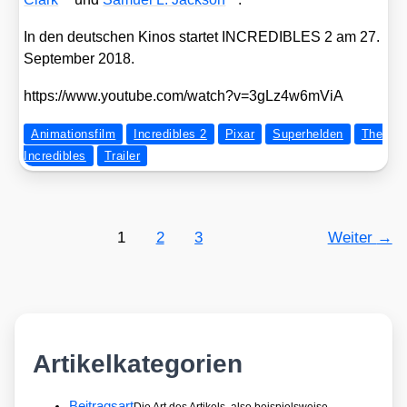
In den deut­schen Kinos star­tet INCREDIBLES 2 am 27.
Sep­tem­ber 2018.
https://​www​.you​tube​.com/​w​a​t​c​h​?​v​=​3​g​L​z​4​w​6​m​ViA
Animationsfilm
Incredibles 2
Pixar
Superhelden
The
Incredibles
Trailer
1
2
3
Weiter
→
Artikelkategorien
Beitragsart
Die Art des Artikels, also beispielsweise