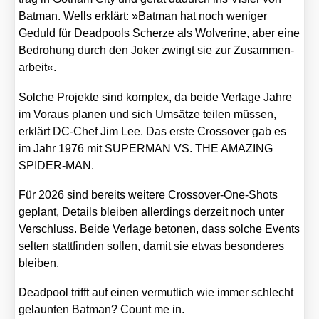
Bat­man. Wells erklärt: »Bat­man hat noch weni­ger
Geduld für Dead­pools Scher­ze als Wol­veri­ne, aber eine
Bedro­hung durch den Joker zwingt sie zur Zusam­men­
ar­beit«.
Sol­che Pro­jek­te sind kom­plex, da bei­de Ver­la­ge Jah­re
im Vor­aus pla­nen und sich Umsät­ze tei­len müs­sen,
erklärt DC-Chef Jim Lee. Das ers­te Cross­over gab es
im Jahr 1976 mit SUPERMAN VS. THE AMAZING
SPIDER-MAN.
Für 2026 sind bereits wei­te­re Cross­over-One-Shots
geplant, Details blei­ben aller­dings der­zeit noch unter
Ver­schluss. Bei­de Ver­la­ge beto­nen, dass sol­che Events
sel­ten statt­fin­den sol­len, damit sie etwas beson­de­res
blei­ben.
Dead­pool trifft auf einen ver­mut­lich wie immer schlecht
gelaun­ten Bat­man? Count me in.