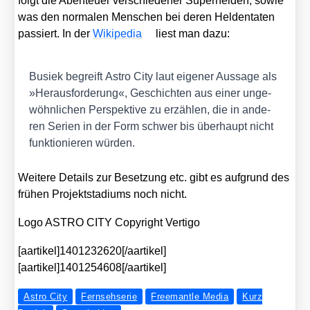
folgt die Aben­teu­er ver­schie­de­ner Super­hel­den, sowie
was den nor­ma­len Men­schen bei deren Hel­den­ta­ten
pas­siert. In der
Wiki­pe­dia
liest man dazu:
Busiek begreift
Astro City
laut eige­ner Aus­sa­ge als
»Her­aus­for­de­rung«, Geschich­ten aus einer unge­
wöhn­li­chen Per­spek­ti­ve zu erzäh­len, die in ande­
ren Seri­en in der Form schwer bis über­haupt nicht
funk­tio­nie­ren wür­den.
Wei­te­re Details zur Beset­zung etc. gibt es auf­grund des
frü­hen Pro­jekt­sta­di­ums noch nicht.
Logo ASTRO CITY Copy­right Ver­ti­go
[aartikel]1401232620[/aartikel]
[aartikel]1401254608[/aartikel]
Astro City
Fernsehserie
Freemantle Media
Kurz