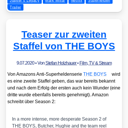
Jupiter´s Legacy
Mark Millar
Netflix
Superhelden
Trailer
Teaser zur zweiten
Staffel von THE BOYS
9.07.2020
• Von
Stefan Holzhauer
•
Film, TV & Stream
Von Ama­zons Anti-Super­hel­den­se­rie
THE BOYS
wird
es eine zwei­te Staf­fel geben, das war bereits bekannt
und nach dem Erfolg der ers­ten auch kein Wun­der (eine
drit­te wur­de eben­falls bereits geneh­migt). Ama­zon
schreibt über Sea­son 2:
In a more inten­se, more despe­ra­te Sea­son 2 of
THE BOYS, But­cher, Hug­hie and the team reel