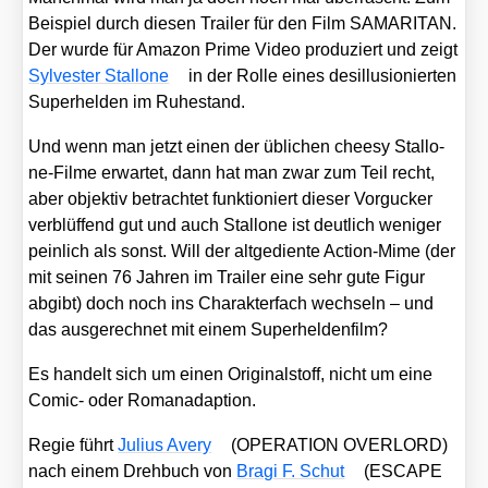
Bei­spiel durch die­sen Trai­ler für den Film SAMARITAN.
Der wur­de für Ama­zon Prime Video pro­du­ziert und zeigt
Syl­ves­ter Stal­lo­ne
in der Rol­le eines des­il­lu­sio­nier­ten
Super­hel­den im Ruhe­stand.
Und wenn man jetzt einen der übli­chen chee­sy Stal­lo­
ne-Fil­me erwar­tet, dann hat man zwar zum Teil recht,
aber objek­tiv betrach­tet funk­tio­niert die­ser Vor­gu­cker
ver­blüf­fend gut und auch Stal­lo­ne ist deut­lich weni­ger
pein­lich als sonst. Will der alt­ge­dien­te Action-Mime (der
mit sei­nen 76 Jah­ren im Trai­ler eine sehr gute Figur
abgibt) doch noch ins Cha­rak­ter­fach wech­seln – und
das aus­ge­rech­net mit einem Super­hel­den­film?
Es han­delt sich um einen Ori­gi­nal­stoff, nicht um eine
Comic- oder Roman­ad­ap­ti­on.
Regie führt
Juli­us Avery
(OPERATION OVERLORD)
nach einem Dreh­buch von
Bra­gi F. Schut
(ESCAPE