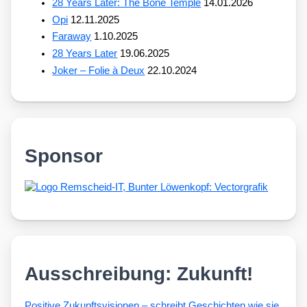
28 Years Later: The Bone Temple
14.01.2026
Opi
12.11.2025
Faraway
1.10.2025
28 Years Later
19.06.2025
Joker – Folie à Deux
22.10.2024
Sponsor
Ausschreibung: Zukunft!
Posi­ti­ve Zukunfts­vi­sio­nen – schreibt Geschich­ten wie sie