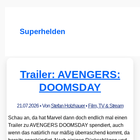
Superhelden
Trailer: AVENGERS:
DOOMSDAY
21.07.2026
• Von
Stefan Holzhauer
•
Film, TV & Stream
Schau an, da hat Mar­vel dann doch end­lich mal einen
Trai­ler zu AVENGERS DOOMSDAY spen­diert, auch
wenn das natür­lich nur mäßig über­ra­schend kommt, da