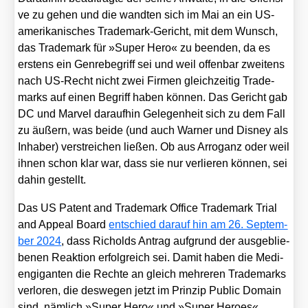
ve zu gehen und die wand­ten sich im Mai an ein US-
ame­ri­ka­ni­sches Trade­mark-Gericht, mit dem Wunsch,
das Trade­mark für »Super Hero« zu been­den, da es
ers­tens ein Gen­re­be­griff sei und weil offen­bar zwei­tens
nach US-Recht nicht zwei Fir­men gleich­zei­tig Trade­
marks auf einen Begriff haben kön­nen. Das Gericht gab
DC und Mar­vel dar­auf­hin Gele­gen­heit sich zu dem Fall
zu äußern, was bei­de (und auch War­ner und Dis­ney als
Inha­ber) ver­strei­chen lie­ßen. Ob aus Arro­ganz oder weil
ihnen schon klar war, dass sie nur ver­lie­ren kön­nen, sei
dahin gestellt.
Das US Patent and Trade­mark Office Trade­mark Tri­al
and Appeal Board
ent­schied dar­auf hin am 26. Sep­tem­
ber 2024
, dass Richolds Antrag auf­grund der aus­ge­blie­
be­nen Reak­ti­on erfolg­reich sei. Damit haben die Medi­
en­gi­gan­ten die Rech­te an gleich meh­re­ren Trade­marks
ver­lo­ren, die des­we­gen jetzt im Prin­zip Public Domain
sind, näm­lich »Super Hero« und »Super Heroes«.