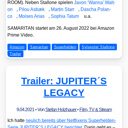
ROOM). Neben Stal­lo­ne spie­len
Javon ‘Wan­na’ Walt­
on
,
Pilou Asbæk
,
Mar­tin Starr
,
Dascha Pol­an­
co
,
Moi­ses Ari­as
,
Sophia Tat­um
u.a.
SAMARITAN star­tet am 26. August 2022 bei Ama­zon
Prime Video.
Amazon
Samaritan
Superhelden
Sylvester Stallone
Trailer
Trailer: JUPITER´S
LEGACY
9.04.2021
• Von
Stefan Holzhauer
•
Film, TV & Stream
Ich hat­te
neu­lich bereits über Net­fli­xens Super­hel­den-
Serie JUPITER´S LEGACY berich­tet
. Dar­in geht es –