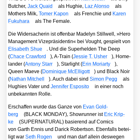
But­cher,
Jack Quaid
als Hug­hie,
Laz Alon­so
als
Mothers Milk,
Tomer Kapon
als Fren­chie und
Karen
Fuku­h­a­ra
als The Fema­le.
Die Wider­sa­che­rin ist offen­bar Made­lyn Still­well, »Hero
Manage­ment Vize­prä­si­den­tin« bei Vought, gespielt von
Eli­sa­beth Shue
. Und die Super­hel­den The Deep
(
Chace Craw­ford
), A‑Train (
Jes­sie T. Usher
), Home­
lan­der (
Ant­o­ny Starr
), Star­light (
Erin Mori­ar­ty
),
Queen Mae­ve (
Domi­ni­que McElli­gott
) und Black Noir
(
Nathan Mit­chell
). Auch dabei sind
Simon Pegg
als
Hug­hies Vater und
Jen­ni­fer Espo­si­to
in einer noch
unbe­kann­ten Rol­le.
Erschaf­fen wur­de das Gan­ze von
Evan Gold­
berg
(BLACK MONDAY), Show­run­ner ist
Eric Krip­
ke
(SUPERNATURAL) basie­rend auf Comics
von Garth Ennis und Darick Robert­son. Eben­falls betei­
ligt war
Seth Rogen
und man darf allein des­we­gen