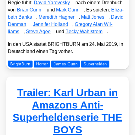
Regie führt
David Yaro­ve­sky
nach einem Dreh­buch
von
Bri­an Gunn
und
Mark Gunn
. Es spie­len:
Eliza­
beth Banks
,
Mer­edith Hagner
,
Matt Jones
,
David
Den­man
,
Jen­ni­fer Hol­land
,
Gre­go­ry Alan Wil­
liams
,
Ste­ve Agee
und
Becky Wahl­strom
.
In den USA star­tet BRIGHTBURN am 24. Mai 2019, in
Deutsch­land einen Tag vor­her.
BrightBurn
Horror
James Gunn
Superhelden
Trailer: Karl Urban in
Amazons Anti-
Superheldenserie THE
BOYS