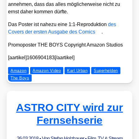
anneh­men, dass das alles mög­li­cher­wei­se nicht zu
ernst daher kom­men dürf­te.
Das Pos­ter ist nahe­zu eine 1:1‑Reproduktion
des
Covers der ers­ten Aus­ga­be des Comics
.
Pro­mo­pos­ter THE BOYS Copy­right Ama­zon Stu­di­os
[aartikel]1606904183[/aartikel]
Amazon
Amazon Video
Karl Urban
Superhelden
The Boys
ASTRO CITY wird zur
Fernsehserie
26.03.2018
• Von
Stefan Holzhauer
•
Film, TV & Stream