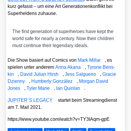
kurz gefasst – um eine Art Gene­ra­tio­nen­kon­flikt bei
Super­hel­dens zuhau­se.
The first gene­ra­ti­on of super­he­roes have kept the
world safe for near­ly a cen­tu­ry. Now their child­ren
must con­ti­nue their legen­da­ry ide­als.
Die Show basiert auf Comics von
Mark Mil­lar
, es
spie­len unter ande­rem
Anna Aka­na
,
Tyro­ne Bens­
kin
,
David Juli­an Hir­sh
,
Jess Sal­guei­ro
,
Gra­cie
Dzi­en­ny
,
Hum­ber­ly Gon­zá­lez
,
Mor­gan David
Jones
,
Tyler Mane
,
Ian Quin­lan
.
JUPITER´S LEGACY
star­tet beim Strea­ming­dienst
am 7. Mail 2021.
https://​www​.you​tube​.com/​w​a​t​c​h​?​v​=​T​Y​3​I​A​q​m​-​gpE