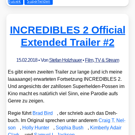
Busiek
Superhelden
INCREDIBLES 2 Official
Extended Trailer #2
15.02.2018
• Von
Stefan Holzhauer
•
Film, TV & Stream
Es gibt einen zwei­ten Trai­ler zur lan­ge (und ich mei­ne
laaaaan­ge) erwar­te­ten Fort­set­zung INCREDIBLES 2.
Und ange­sichts der zahl­lo­sen Super­hel­den-Pos­sen im
Kino macht es natür­lich viel Sinn, eine Par­odie aufs
Gen­re zu zei­gen.
Regie führt
Brad Bird
, der schrieb auch das Dreh­
buch. Im Ori­gi­nal spre­chen unter ande­rem
Craig T. Nel­
son
,
Hol­ly Hun­ter
,
Sophia Bush
,
Kim­ber­ly Adair
Clark
und
Samu­el L. Jack­son
.