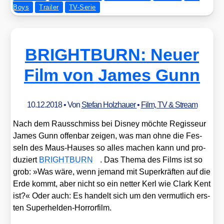
Boys
Trailer
TV-Serie
BRIGHTBURN: Neuer
Film von James Gunn
10.12.2018
• Von
Stefan Holzhauer
•
Film, TV & Stream
Nach dem Raus­schmiss bei Dis­ney möch­te Regis­seur
James Gunn offen­bar zei­gen, was man ohne die Fes­
seln des Maus-Hau­ses so alles machen kann und pro­
du­ziert
BRIGHTBURN
. Das The­ma des Films ist so
grob: »Was wäre, wenn jemand mit Super­kräf­ten auf die
Erde kommt, aber nicht so ein net­ter Kerl wie Clark Kent
ist?« Oder auch: Es han­delt sich um den ver­mut­lich ers­
ten Super­hel­den-Hor­ror­film.