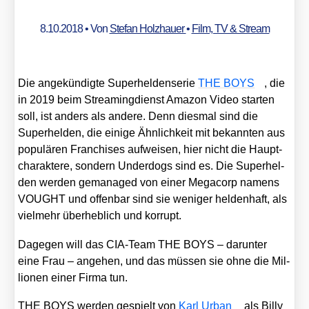
8.10.2018
• Von
Stefan Holzhauer
•
Film, TV & Stream
Die ange­kün­dig­te Super­hel­den­se­rie
THE BOYS
, die
in 2019 beim Strea­ming­dienst Ama­zon Video star­ten
soll, ist anders als ande­re. Denn dies­mal sind die
Super­hel­den, die eini­ge Ähn­lich­keit mit bekann­ten aus
popu­lä­ren Fran­chi­ses auf­wei­sen, hier nicht die Haupt­
cha­rak­te­re, son­dern Under­dogs sind es. Die Super­hel­
den wer­den gema­na­ged von einer Mega­corp namens
VOUGHT und offen­bar sind sie weni­ger hel­den­haft, als
viel­mehr über­heb­lich und kor­rupt.
Dage­gen will das CIA-Team THE BOYS – dar­un­ter
eine Frau – ange­hen, und das müs­sen sie ohne die Mil­
lio­nen einer Fir­ma tun.
THE BOYS wer­den gespielt von
Karl Urban
als Bil­ly