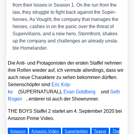
from their los­ses in Sea­son 1. On the run from the
law, they strugg­le to fight back against the Super­
he­roes. As Vought, the com­pa­ny that mana­ges the
heroes, cas­hes in on the panic over the thre­at of
Super­vil­lains, and a new hero, Storm­front, shakes
up the com­pa­ny and chal­lenges an alre­a­dy unsta­
ble Home­lan­der.
Die Anti- und Prot­ago­nis­ten der ers­ten Staf­fel neh­men
ihre Rol­len wie­der auf, ich ver­mu­te aller­dings, dass wir
auch neue Cha­rak­te­re zu sehen bekom­men dürf­ten.
Seri­en­schöp­fer sind
Eric Krip­
ke
(SUPERNATURAL),
Evan Gold­berg
und
Seth
Rogen
, ers­te­rer ist auch der Show­run­ner.
THE BOYS Staf­fel 2 star­tet am 4. Sep­tem­ber 2020 bei
Ama­zon Prime Video.
Amazon
Amazon Video
Superhelden
Teaser
The