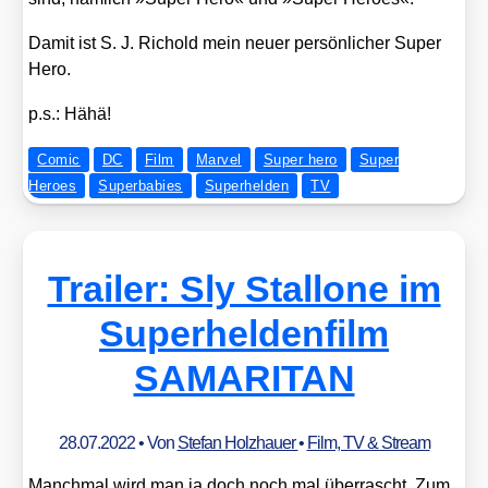
Damit ist S. J. Richold mein neu­er per­sön­li­cher Super
Hero.
p.s.: Hähä!
Comic
DC
Film
Marvel
Super hero
Super
Heroes
Superbabies
Superhelden
TV
Trailer: Sly Stallone im
Superheldenfilm
SAMARITAN
28.07.2022
• Von
Stefan Holzhauer
•
Film, TV & Stream
Manch­mal wird man ja doch noch mal über­rascht. Zum