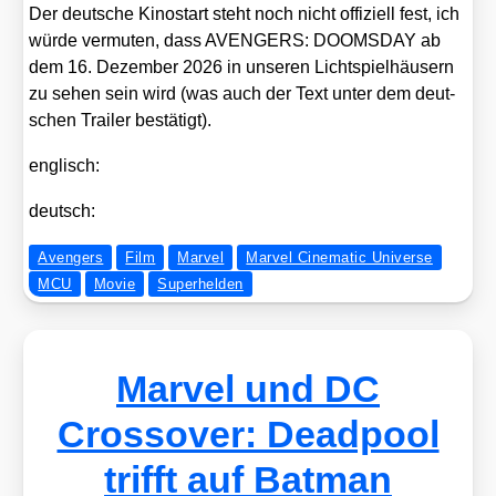
Der deut­sche Kino­start steht noch nicht offi­zi­ell fest, ich
wür­de ver­mu­ten, dass AVENGERS: DOOMSDAY ab
dem 16. Dezem­ber 2026 in unse­ren Licht­spiel­häu­sern
zu sehen sein wird (was auch der Text unter dem deut­
schen Trai­ler bestä­tigt).
eng­lisch:
deutsch:
Avengers
Film
Marvel
Marvel Cinematic Universe
MCU
Movie
Superhelden
Marvel und DC
Crossover: Deadpool
trifft auf Batman