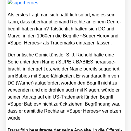
Als ers­tes fragt man sich natür­lich sofort, wie es sein
kann, dass über­haupt jemand Rech­te an einem Gen­re­
be­griff haben kann? Tat­säch­lich hat­ten sich DC und
Mar­vel in den 1960ern die Begrif­fe »Super Hero« und
»Super Heroes« als Trade­marks ein­tra­gen las­sen.
Der bri­ti­sche Comic­künst­ler S. J. Richold hat­te eine
Serie unter dem Namen SUPER BABIES her­aus­ge­
bracht, in der geht es, wie der Name bereits sug­ge­riert,
um Babies mit Super­fä­hig­kei­ten. Er war dar­auf­hin von
DC (War­ner) auf­ge­for­dert wor­den den Begriff nicht zu
ver­wen­den und die droh­ten auch mit Kla­gen, wür­de er
sei­nen Antrag auf ein US-Trade­mark für den Begriff
»Super Babies« nicht zurück zie­hen. Begrün­dung war,
dass er damit die Rech­te an »Super Heroes« ver­let­zen
wür­de.
Dar­auf­hin beauf­trag­te der sei­ne Anwäl­te, in die Offen­si­