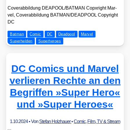
Cover­ab­bil­dung DEAPOOL/​BATMAN Copx­right Mar­
vel, Cover­ab­bil­dung BATMAN/​DEADPOOL Copy­right
DC
Batman
Comic
DC
Deadpool
Marvel
Superhelden
Superheroes
DC Comics und Marvel
verlieren Rechte an den
Begriffen »Super Hero«
und »Super Heroes«
1.10.2024
• Von
Stefan Holzhauer
•
Comic
,
Film, TV & Stream