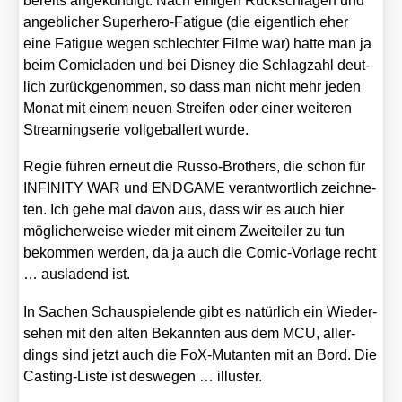
bereits ange­kün­digt. Nach eini­gen Rück­schlä­gen und
angeb­li­cher Super­he­ro-Fati­gue (die eigent­lich eher
eine Fati­gue wegen schlech­ter Fil­me war) hat­te man ja
beim Comic­la­den und bei Dis­ney die Schlag­zahl deut­
lich zurück­ge­nom­men, so dass man nicht mehr jeden
Monat mit einem neu­en Strei­fen oder einer wei­te­ren
Strea­ming­se­rie voll­ge­bal­lert wur­de.
Regie füh­ren erneut die Rus­so-Brot­hers, die schon für
INFINITY WAR und ENDGAME ver­ant­wort­lich zeich­ne­
ten. Ich gehe mal davon aus, dass wir es auch hier
mög­li­cher­wei­se wie­der mit einem Zwei­tei­ler zu tun
bekom­men wer­den, da ja auch die Comic-Vor­la­ge recht
… aus­la­dend ist.
In Sachen Schau­spie­len­de gibt es natür­lich ein Wie­der­
se­hen mit den alten Bekann­ten aus dem MCU, aller­
dings sind jetzt auch die FoX-Mutan­ten mit an Bord. Die
Cas­ting-Lis­te ist des­we­gen … illus­ter.