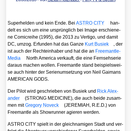
Super­hel­den und kein Ende. Bei
ASTRO CITY
han­
delt es sich um eine ursprüng­lich bei Image erschie­ne­
ne Comic­rei­he (1995), die 2013 zu Ver­ti­go, und damit
DC, umzog. Erfun­den hat das Gan­ze
Kurt Busiek
, der
ist auch der Rech­te­inha­ber und hat die an
Free­man­tle­
Me­dia
North Ame­ri­ca ver­kauft, die eine Fern­seh­se­rie
dar­aus machen wol­len. Free­mant­le stand bei­spiels­wei­
se auch hin­ter der Seri­en­um­set­zung von Neil Gai­mans
AMERICAN GODS.
Der Pilot wird geschrie­ben von Busiek und
Rick Alex­
an­der
(STRONG MEDICINE), die auch bei­de zusam­
men mit
Gre­go­ry Noveck
(JEREMIAH, R.E.D.) von
Free­mant­le als Show­run­ner agie­ren wer­den.
ASTRO CITY spielt in der gleich­na­mi­gen Stadt und ver­