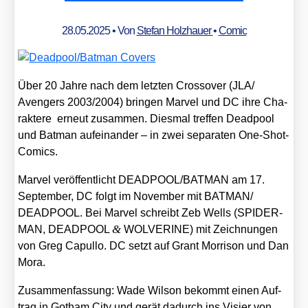
28.05.2025
• Von
Stefan Holzhauer
•
Comic
Über 20 Jah­re nach dem letz­ten Cross­over (JLA/​
Avengers 2003/​2004) brin­gen Mar­vel und DC ihre Cha­
rak­te­re erneut zusam­men. Dies­mal tref­fen Dead­pool
und Bat­man auf­ein­an­der – in zwei sepa­ra­ten One-Shot-
Comics.
Mar­vel ver­öf­fent­licht DEADPOOL/​BATMAN am 17.
Sep­tem­ber, DC folgt im Novem­ber mit BATMAN/​
DEADPOOL. Bei Mar­vel schreibt Zeb Wells (SPIDER-
&
MAN, DEADPOOL
WOLVERINE) mit Zeich­nun­gen
von Greg Capul­lo. DC setzt auf Grant Mor­ri­son und Dan
Mora.
Zusam­men­fas­sung: Wade Wil­son bekommt einen Auf­
trag in Got­ham City und gerät dadurch ins Visier von