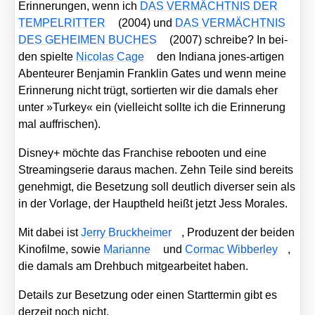
Erin­ne­run­gen, wenn ich
DAS VERMÄCHTNIS DER
TEMPELRITTER
(2004) und
DAS VERMÄCHTNIS
DES GEHEIMEN BUCHES
(2007) schrei­be? In bei­
den spiel­te
Nico­las Cage
den India­na jones-arti­gen
Aben­teu­rer Ben­ja­min Frank­lin Gates und wenn mei­ne
Erin­ne­rung nicht trügt, sor­tier­ten wir die damals eher
unter »Tur­key« ein (viel­leicht soll­te ich die Erin­ne­rung
mal auf­fri­schen).
Dis­ney+ möch­te das Fran­chise reboo­ten und eine
Strea­ming­se­rie dar­aus machen. Zehn Tei­le sind bereits
geneh­migt, die Beset­zung soll deut­lich diver­ser sein als
in der Vor­la­ge, der Haupt­held heißt jetzt Jess Mora­les.
Mit dabei ist
Jer­ry Bruck­hei­mer
, Pro­du­zent der bei­den
Kino­fil­me, sowie
Mari­an­ne
und
Cor­mac Wib­ber­ley
,
die damals am Dreh­buch mit­ge­ar­bei­tet haben.
Details zur Beset­zung oder einen Start­ter­min gibt es
der­zeit noch nicht.