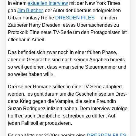
In einem
aktu­el­len Inter­view
mit der New York Times
gab
Jim But­cher
, der Autor der über­aus erfolg­rei­chen
Urban Fan­ta­sy Rei­he
DRESDEN FILES
um den
Zau­be­rer Har­ry Dres­den, etwas Über­ra­schen­des zu
Pro­to­koll: Eine neue TV-Serie um den Prot­ago­nis­ten ist
offen­bar in Arbeit.
Das befin­det sich zwar noch in einer frü­hen Pha­se,
aber die Gesprä­che sind nach sei­nen Anga­ben bereits
so weit gedie­hen, dass »man sei­ne Steu­er­num­mer und
so wei­ter haben will«.
Drei sei­ner Roma­ne sol­len in eine TV-Serie adap­tiert
wer­den, es geht dar­um um die Gescheh­nis­se um Dres­
dens Krieg gegen die Vam­pi­re, die sei­ne Freun­din
Suzan Rodri­guez infi­ziert haben. Dem Inter­view zufol­ge
hofft er, auch Dreh­bü­cher schrei­ben zu dür­fen. Auf
jeden Fall soll er pro­du­zie­ren.
Es gab Mit­te der 2000er bereits eine
DRESDEN FILES-