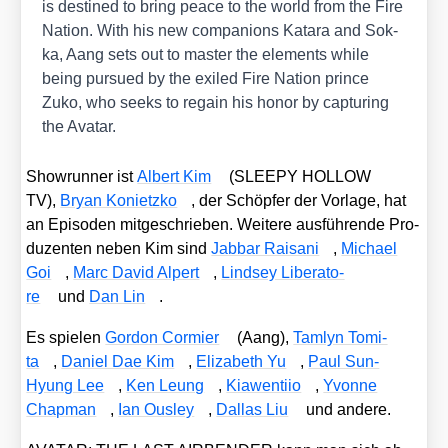
is desti­ned to bring peace to the world from the Fire
Nati­on. With his new com­pa­n­ions Kata­ra and Sok­
ka, Aang sets out to mas­ter the ele­ments while
being pur­sued by the exi­led Fire Nati­on prin­ce
Zuko, who seeks to regain his honor by cap­tu­ring
the Ava­tar.
Show­run­ner ist
Albert Kim
(SLEEPY HOLLOW
TV),
Bryan Konietz­ko
, der Schöp­fer der Vor­la­ge, hat
an Epi­so­den mit­ge­schrie­ben. Wei­te­re aus­füh­ren­de Pro­
du­zen­ten neben Kim sind
Jab­bar Raisa­ni
,
Micha­el
Goi
,
Marc David Alpert
,
Lind­sey Libera­to­
re
und
Dan Lin
.
Es spie­len
Gor­don Cor­mier
(Aang),
Tam­lyn Tomi­
ta
,
Dani­el Dae Kim
,
Eliza­beth Yu
,
Paul Sun-
Hyung Lee
,
Ken Leung
,
Kia­wen­tiio
,
Yvonne
Chap­man
,
Ian Ous­ley
,
Dal­las Liu
und ande­re.