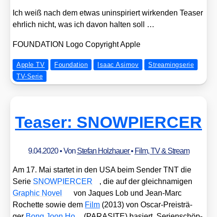
Ich weiß nach dem etwas unin­spi­riert wir­ken­den Teaser
ehr­lich nicht, was ich davon hal­ten soll …
FOUNDATION Logo Copy­right Apple
Apple TV
Foundation
Isaac Asimov
Streamingserie
TV-Serie
Teaser: SNOWPIERCER
9.04.2020
• Von
Stefan Holzhauer
•
Film, TV & Stream
Am 17. Mai star­tet in den USA beim Sen­der TNT die
Serie
SNOWPIERCER
, die auf der gleich­na­mi­gen
Gra­phic Novel
von Jaques Lob und Jean-Marc
Rochet­te sowie dem
Film
(2013) von Oscar-Preis­trä­
ger
Bong Joon Ho
(PARASITE) basiert. Seri­en­schöp­