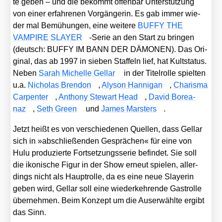
te geben – und die bekommt offen­bar Unter­stüt­zung
von einer erfah­re­nen Vor­gän­ge­rin. Es gab immer wie­
der mal Bemü­hun­gen, eine wei­te­re
BUFFY THE
VAMPIRE SLAYER
-Serie an den Start zu brin­gen
(deutsch: BUFFY IM BANN DER DÄMONEN). Das Ori­
gi­nal, das ab 1997 in sie­ben Staf­feln lief, hat Kult­sta­tus.
Neben
Sarah Michel­le Gel­lar
in der Titel­rol­le spiel­ten
u.a.
Nicho­las Bren­don
,
Aly­son Han­nig­an
,
Cha­ris­ma
Car­pen­ter
,
Antho­ny Ste­wart Head
,
David Bore­a­
naz
,
Seth Green
und
James Marst­ers
.
Jetzt heißt es von ver­schie­de­nen Quel­len, dass Gel­lar
sich in »abschlie­ßen­den Gesprä­chen« für eine von
Hulu pro­du­zier­te Fort­set­zungs­se­rie befin­det. Sie soll
die iko­ni­sche Figur in der Show erneut spie­len, aller­
dings nicht als Haupt­rol­le, da es eine neue Slaye­rin
geben wird, Gel­lar soll eine wie­der­keh­ren­de Gast­rol­le
über­neh­men. Beim Kon­zept um die Aus­er­wähl­te ergibt
das Sinn.