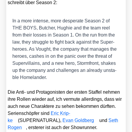
schreibt über Sea­son 2:
In a more inten­se, more despe­ra­te Sea­son 2 of
THE BOYS, But­cher, Hug­hie and the team reel
from their los­ses in Sea­son 1. On the run from the
law, they strugg­le to fight back against the Super­
he­roes. As Vought, the com­pa­ny that mana­ges the
heroes, cas­hes in on the panic over the thre­at of
Super­vil­lains, and a new hero, Storm­front, shakes
up the com­pa­ny and chal­lenges an alre­a­dy unsta­
ble Home­lan­der.
Die Anti- und Prot­ago­nis­ten der ers­ten Staf­fel neh­men
ihre Rol­len wie­der auf, ich ver­mu­te aller­dings, dass wir
auch neue Cha­rak­te­re zu sehen bekom­men dürf­ten.
Seri­en­schöp­fer sind
Eric Krip­
ke
(SUPERNATURAL),
Evan Gold­berg
und
Seth
Rogen
, ers­te­rer ist auch der Show­run­ner.