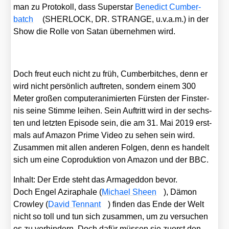
man zu Pro­to­koll, dass Super­star
Bene­dict Cum­ber­
batch
(SHERLOCK, DR. STRANGE, u.v.a.m.) in der
Show die Rol­le von Satan über­neh­men wird.
Doch freut euch nicht zu früh, Cum­ber­bit­ches, denn er
wird nicht per­sön­lich auf­tre­ten, son­dern einem 300
Meter gro­ßen com­pu­ter­ani­mier­ten Fürs­ten der Fins­ter­
nis sei­ne Stim­me lei­hen. Sein Auf­tritt wird in der sechs­
ten und letz­ten Epi­so­de sein, die am 31. Mai 2019 erst­
mals auf Ama­zon Prime Video zu sehen sein wird.
Zusam­men mit allen ande­ren Fol­gen, denn es han­delt
sich um eine Copro­duk­ti­on von Ama­zon und der BBC.
Inhalt: Der Erde steht das Arma­ged­don bevor.
Doch Engel Azi­ra­pha­le (
Micha­el Sheen
), Dämon
Crow­ley (
David Ten­n­ant
) fin­den das Ende der Welt
nicht so toll und tun sich zusam­men, um zu ver­su­chen
es zu ver­hin­dern. Doch dafür müs­sen sie zuerst den