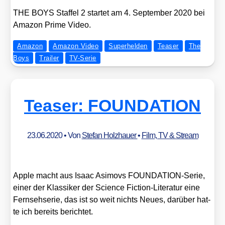
THE BOYS Staf­fel 2 star­tet am 4. Sep­tem­ber 2020 bei
Ama­zon Prime Video.
Amazon
Amazon Video
Superhelden
Teaser
The
Boys
Trailer
TV-Serie
Teaser: FOUNDATION
23.06.2020
• Von
Stefan Holzhauer
•
Film, TV & Stream
Apple macht aus Isaac Asi­movs FOUN­DA­TI­ON-Serie,
einer der Klas­si­ker der Sci­ence Fic­tion-Lite­ra­tur eine
Fern­seh­se­rie, das ist so weit nichts Neu­es, dar­über hat­
te ich bereits berich­tet.