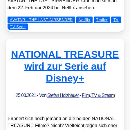
AVATAR: THE LAST AIRBENDER kann man sich ab
dem 22. Febru­ar 2024 bei Net­flix anse­hen.
AVATAR - THE LAST AIRBENDER
Netflix
Trailer
TV
TV-Serie
NATIONAL TREASURE
wird zur Serie auf
Disney+
25.03.2021
• Von
Stefan Holzhauer
•
Film, TV & Stream
Erin­nert sich noch jemand an die bei­den NATIONAL
TRE­ASU­RE-Fil­me? Nicht? Viel­leicht regen sich eher