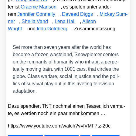
fer ist
Grae­me Man­son
, es spie­len unter ande­
rem
Jen­ni­fer Con­nel­ly
,
Dave­ed Diggs
,
Mickey Sum­
ner
,
Shei­la Vand
,
Lena Hall
,
Ali­son
Wright
und
Iddo Gold­berg
. Zusam­men­fas­sung:
Set more than seven years after the world has
beco­me a fro­zen was­te­land, Snow­pier­cer cen­ters
on the rem­nants of huma­ni­ty who inha­bit a per­pe­
tual­ly moving train, with 1001 cars, that cir­cles the
glo­be. Class war­fa­re, social inju­s­ti­ce and the poli­
tics of sur­vi­val play out in this rive­ting tele­vi­si­on
adapt­a­ti­on.
Dazu spen­diert TNT noch­mal einen Teaser, ich ver­mu­
te, es wer­den noch ein paar mehr kom­men …
https://​www​.you​tube​.com/​w​a​t​c​h​?​v​=​f​V​M​F​7​t​z​-​20c