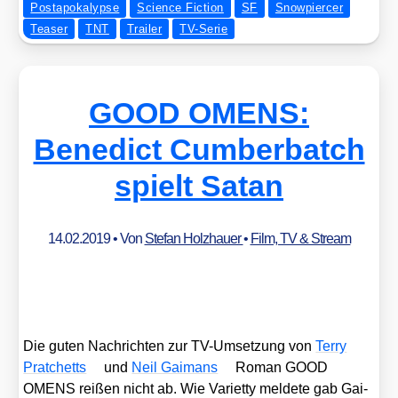
Postapokalypse
Science Fiction
SF
Snowpiercer
Teaser
TNT
Trailer
TV-Serie
GOOD OMENS:
Benedict Cumberbatch
spielt Satan
14.02.2019
• Von
Stefan Holzhauer
•
Film, TV & Stream
Die guten Nach­rich­ten zur TV-Umset­zung von
Ter­ry
Prat­chetts
und
Neil Gai­mans
Roman GOOD
OMENS rei­ßen nicht ab. Wie Vari­et­ty mel­de­te gab Gai­