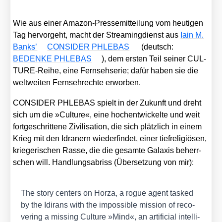
Wie aus einer Ama­zon-Pres­se­mit­tei­lung vom heu­ti­gen
Tag her­vor­geht, macht der Strea­ming­dienst aus
Iain M.
Banks’
CONSIDER PHLEBAS
(deutsch:
BEDENKE PHLEBAS
), dem ers­ten Teil sei­ner CUL­
TU­RE-Rei­he, eine Fern­seh­se­rie; dafür haben sie die
welt­wei­ten Fern­seh­rech­te erwor­ben.
CONSIDER PHLEBAS spielt in der Zukunft und dreht
sich um die »Cul­tu­re«, eine hoch­ent­wi­ckel­te und weit
fort­ge­schrit­te­ne Zivi­li­sa­ti­on, die sich plätz­lich in einem
Krieg mit den Idra­nern wie­der­fin­det, einer tief­re­li­giö­sen,
krie­ge­ri­schen Ras­se, die die gesam­te Gala­xis beherr­
schen will. Hand­lungs­ab­riss (Über­set­zung von mir):
The sto­ry cen­ters on Hor­za, a rogue agent tas­ked
by the Idirans with the impos­si­ble mis­si­on of reco­
ve­ring a miss­ing Cul­tu­re »Mind«, an arti­fi­ci­al intel­li­