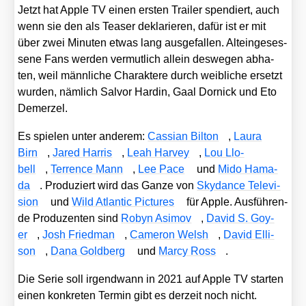
Jetzt hat Apple TV einen ers­ten Trai­ler spen­diert, auch
wenn sie den als Teaser dekla­rie­ren, dafür ist er mit
über zwei Minu­ten etwas lang aus­ge­fal­len. Alt­ein­ge­ses­
se­ne Fans wer­den ver­mut­lich allein des­we­gen abha­
ten, weil männ­li­che Cha­rak­te­re durch weib­li­che ersetzt
wur­den, näm­lich Sal­vor Har­din, Gaal Dor­nick und Eto
Demer­zel.
Es spie­len unter ande­rem:
Cas­si­an Bil­ton
,
Lau­ra
Birn
,
Jared Har­ris
,
Leah Har­vey
,
Lou Llo­
bell
,
Ter­rence Mann
,
Lee Pace
und
Mido Hama­
da
. Pro­du­ziert wird das Gan­ze von
Sky­dance Tele­vi­
si­on
und
Wild Atlan­tic Pic­tures
für Apple. Aus­füh­ren­
de Pro­du­zen­ten sind
Robyn Asi­mov
,
David S. Goy­
er
,
Josh Fried­man
,
Came­ron Welsh
,
David Elli­
son
,
Dana Gold­berg
und
Mar­cy Ross
.
Die Serie soll irgend­wann in 2021 auf Apple TV star­ten
einen kon­kre­ten Ter­min gibt es der­zeit noch nicht.