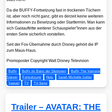
Da die BUFFY-Fort­set­zung fast in tro­cke­nen Tüchern
ist, aber noch nicht ganz, gibt es der­zeit kei­ne wei­te­ren
Infor­ma­tio­nen zu Beset­zung oder Start­ter­min. Man kann
sich Gast­auf­trit­te wei­te­rer Schauspieler°Innen aus der
ers­ten Serie sicher­lich vor­stel­len.
Seit der Fox-Über­nah­me durch Dis­ney gehört die IP
zum Maus-Haus.
Pro­mo­pos­ter Copy­right Walt Dis­ney Tele­vi­si­on
Buffy
Buffy im Bann der Dämonen
Buffy The Vampire
Söayer
Fortsetzung
Hulu
Sarah Michelle Gellar
Sequel
TV
TV-Serie
Trailer – AVATAR: THE