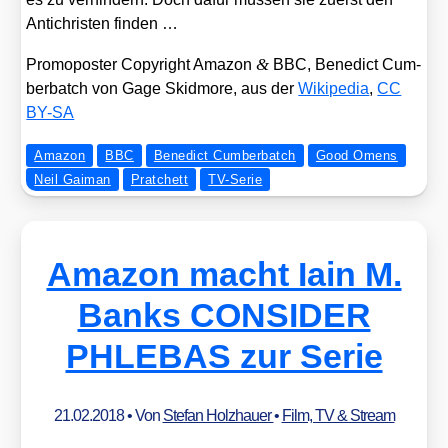
Anti­chris­ten fin­den …
&
Pro­mo­pos­ter Copy­right Ama­zon
BBC, Bene­dict Cum­
ber­batch von Gage Skid­mo­re, aus der
Wiki­pe­dia
,
CC
BY-SA
Amazon
BBC
Benedict Cumberbatch
Good Omens
Neil Gaiman
Pratchett
TV-Serie
Amazon macht Iain M.
Banks CONSIDER
PHLEBAS zur Serie
21.02.2018
• Von
Stefan Holzhauer
•
Film, TV & Stream