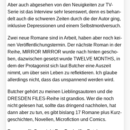
Aber auch abge­se­hen von den Neu­ig­kei­ten zur TV-
Serie ist das Inter­view sehr lesens­wert, denn es behan­
delt auch die schwe­ren Zei­ten durch die der Autor ging,
inklu­si­ve Depres­sio­nen und einem Selbst­mord­ver­such.
Zwei neue Roma­ne sind in Arbeit, haben aber noch kei­
nen Ver­öf­fent­li­chungs­ter­min. Der nächs­te Roman in der
Rei­he, MIRROR MIRROR wur­de nach hin­ten gescho­
ben, dazwi­schen gesetzt wur­de TWELVE MONTHS, in
dem der Prot­ago­nist sich laut But­cher eine Aus­zeit
nimmt, um über sein Leben zu reflek­tie­ren. Ich glau­be
aller­dings nicht, dass das unspan­nend wer­den wird.
But­cher gehört zu mei­nen Lieb­lings­au­toren und die
DRESDEN FILES-Rei­he ist gran­di­os. Wer die noch
nicht gele­sen hat, soll­te das drin­gend nach­ho­len, hat
dann aber zu tun, es gibt bis­lang 17 Roma­ne plus Kurz­
ge­schich­ten, Novel­len, Micro­fic­tion und Comics.