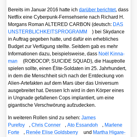
Bereits im Janu­ar 2016 hat­te ich
dar­über berich­tet
, dass
Net­flix eine Cyber­punk-Fern­seh­se­rie nach Richard H.
Mor­gans Roman ALTERED CARBON (deutsch:
DAS
UNSTERBLICHKEITSPROGRAMM
) bei Sky­dance
in Auf­trag gege­ben hat­te, und dafür ein erheb­li­ches
Bud­get zur Ver­fü­gung stell­te. Seit­dem gab es mehr
Infor­ma­tio­nen dazu, bei­spiels­wei­se, dass
Noël Kin­na­
man
(ROBOCOP, SUICIDE SQUAD), die Haupt­rol­le
spie­len soll­te, einen Éli­te-Sol­da­ten im 25. Jahr­hun­dert,
in dem die Mensch­heit sich nach der Ent­de­ckung von
Ali­en-Arte­fak­ten auf dem Mars über das Uni­ver­sum
aus­ge­brei­tet hat. Des­sen Ich wird in den Kör­per eines
in Ungna­de gefal­le­nen Cops implan­tiert, um eine
gigan­ti­sche Ver­schwö­rung auf­zu­de­cken.
In wei­te­ren Rol­len sind zu sehen:
James
Purefoy
,
Chris Con­ner
,
Ato Essan­doh
,
Mar­le­ne
For­te
,
Renée Eli­se Golds­ber­ry
und
Mar­tha Higare­