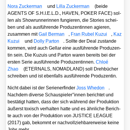
Nora Zucker­man
und
Lil­la Zucker­man
(bei­de
AGENTS OF S.H.I.E.L.D., HAVEN, POKER FACE) sol­
len als Show­run­nerin­nen fun­gie­ren, die Sto­ries schei­
ben und als aus­füh­ren­de Pro­du­zen­tin­nen agie­ren,
zusam­men mit
Gail Ber­man
,
Fran Rubel Kuzui
,
Kaz
Kuzui
und
Dol­ly Par­ton
. Soll­te der Deal zustan­de
kom­men, wird auch Gel­lar eine aus­füh­ren­de Pro­du­zen­
tin sein. Die Kuzu­is und Par­ton waren bereits bei der
ers­ten Serie aus­füh­ren­de Pro­du­zen­tin­nen.
Chloé
Zhao
(ETERNALS, NOMADLAND) soll Dreh­bü­cher
schrei­ben und ist eben­falls aus­füh­ren­de Pro­du­zen­tin.
Nicht dabei ist der Seri­en­er­fin­der
Joss Whe­don
.
Nach­dem diver­se Schauspieler°innen berich­tet und
bestä­tigt hat­ten, dass der sich wäh­rend der Pro­duk­ti­on
äußerst toxisch ver­hal­ten hat­te und es ähn­li­che Berich­
te auch von der Pro­duk­ti­on von JUSTICE LEAGUE
(2017) gab, bekommt er nach­voll­zieh­ba­rer­wei­se kei­ne
Jobs mehr.