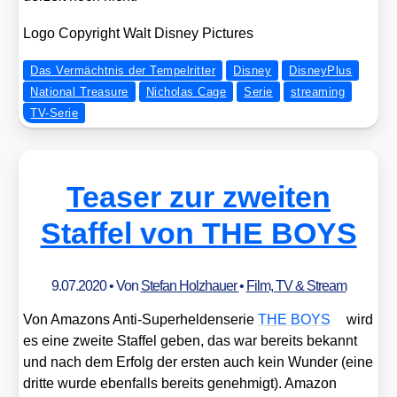
Logo Copy­right Walt Dis­ney Pic­tures
Das Vermächtnis der Tempelritter
Disney
DisneyPlus
National Treasure
Nicholas Cage
Serie
streaming
TV-Serie
Teaser zur zweiten
Staffel von THE BOYS
9.07.2020
• Von
Stefan Holzhauer
•
Film, TV & Stream
Von Ama­zons Anti-Super­hel­den­se­rie
THE BOYS
wird
es eine zwei­te Staf­fel geben, das war bereits bekannt
und nach dem Erfolg der ers­ten auch kein Wun­der (eine
drit­te wur­de eben­falls bereits geneh­migt). Ama­zon