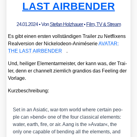
LAST AIRBENDER
24.01.2024
• Von
Stefan Holzhauer
•
Film, TV & Stream
Es gibt einen ers­ten voll­stän­di­gen Trai­ler zu Net­fli­xens
Real­ver­si­on der Nickel­ode­on-Ani­mé­se­rie
AVATAR:
THE LAST AIRBENDER
.
Und, hei­li­ger Ele­men­tar­meis­ter, der kann was, der Trai­
ler, denn er chan­nelt ziem­lich gran­di­os das Fee­ling der
Vor­la­ge.
Kurz­be­schrei­bung:
Set in an Asia­tic, war-torn world whe­re cer­tain peo­
p­le can »bend« one of the four clas­si­cal ele­ments:
water, earth, fire, or air. Aang is the »Ava­tar«, the
only one capa­ble of ben­ding all the ele­ments, and