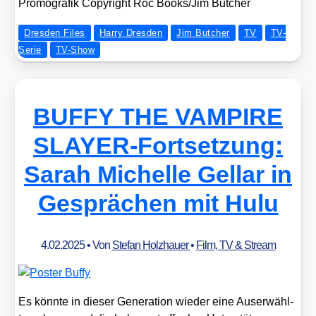
Pro­mo­gra­fik Copy­right Roc Books/​Jim But­cher
Dresden Files
Harry Dresden
Jim Butcher
TV
TV-
Serie
TV-Show
BUFFY THE VAMPIRE
SLAYER-Fortsetzung:
Sarah Michelle Gellar in
Gesprächen mit Hulu
4.02.2025
• Von
Stefan Holzhauer
•
Film, TV & Stream
Es könn­te in die­ser Gene­ra­ti­on wie­der eine Aus­er­wähl­