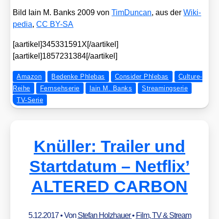
Bild Iain M. Banks 2009 von
Tim­Dun­can
, aus der
Wiki­
pe­dia
,
CC BY-SA
[aartikel]345331591X[/aartikel]
[aartikel]1857231384[/aartikel]
Amazon
Bedenke Phlebas
Consider Phlebas
Culture-
Reihe
Fernsehserie
Iain M. Banks
Streamingserie
TV-Serie
Knüller: Trailer und
Startdatum – Netflix’
ALTERED CARBON
5.12.2017
• Von
Stefan Holzhauer
•
Film, TV & Stream