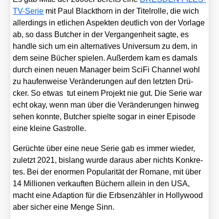
TV-Serie
mit Paul Blackt­horn in der Titel­rol­le, die wich
aller­dings in etli­chen Aspek­ten deut­lich von der Vor­la­ge
ab, so dass But­cher in der Ver­gan­gen­heit sag­te, es
hand­le sich um ein alter­na­ti­ves Uni­ver­sum zu dem, in
dem sei­ne Bücher spie­len. Außer­dem kam es damals
durch einen neu­en Mana­ger beim Sci­Fi Chan­nel wohl
zu hau­fen­wei­se Ver­än­de­run­gen auf den letz­ten Drü­
cker. So etwas tut einem Pro­jekt nie gut. Die Serie war
echt okay, wenn man über die Ver­än­de­run­gen hin­weg
sehen konn­te, But­cher spiel­te sogar in einer Epi­so­de
eine klei­ne Gast­rol­le.
Gerüch­te über eine neue Serie gab es immer wie­der,
zuletzt 2021, bis­lang wur­de dar­aus aber nichts Kon­kre­
tes. Bei der enor­men Popu­la­ri­tät der Roma­ne, mit über
14 Mil­lio­nen ver­kauf­ten Büchern allein in den USA,
macht eine Adap­ti­on für die Erb­sen­zäh­ler in Hol­ly­wood
aber sicher eine Men­ge Sinn.