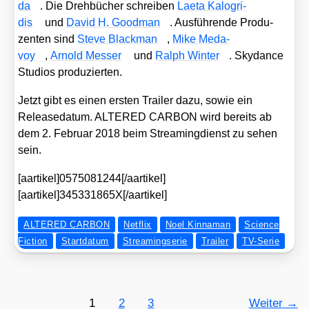
da
. Die Dreh­bü­cher schrei­ben
Laeta Kalogri­
dis
und
David H. Good­man
. Aus­füh­ren­de Pro­du­
zen­ten sind
Ste­ve Black­man
,
Mike Meda­
voy
,
Arnold Mes­ser
und
Ralph Win­ter
. Sky­dance
Stu­di­os pro­du­zier­ten.
Jetzt gibt es einen ers­ten Trai­ler dazu, sowie ein
Release­da­tum. ALTERED CARBON wird bereits ab
dem 2. Febru­ar 2018 beim Strea­ming­dienst zu sehen
sein.
[aartikel]0575081244[/aartikel]
[aartikel]345331865X[/aartikel]
ALTERED CARBON
Netflix
Noel Kinnaman
Science
Fiction
Startdatum
Streamingserie
Trailer
TV-Serie
1
2
3
Weiter
→