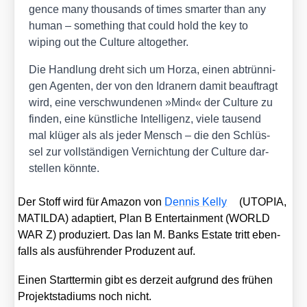
gence many thou­sands of times smar­ter than any
human – some­thing that could hold the key to
wiping out the Cul­tu­re altog­e­ther.
Die Hand­lung dreht sich um Hor­za, einen abtrün­ni­
gen Agen­ten, der von den Idra­nern damit beauf­tragt
wird, eine ver­schwun­de­nen »Mind« der Cul­tu­re zu
fin­den, eine künst­li­che Intel­li­genz, vie­le tau­send
mal klü­ger als als jeder Mensch – die den Schlüs­
sel zur voll­stän­di­gen Ver­nich­tung der Cul­tu­re dar­
stel­len könn­te.
Der Stoff wird für Ama­zon von
Den­nis Kel­ly
(UTOPIA,
MATILDA) adap­tiert, Plan B Enter­tain­ment (WORLD
WAR Z) pro­du­ziert. Das Ian M. Banks Estate tritt eben­
falls als aus­füh­ren­der Pro­du­zent auf.
Einen Start­ter­min gibt es der­zeit auf­grund des frü­hen
Pro­jekt­sta­di­ums noch nicht.