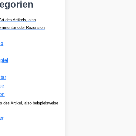
tegorien
Art des Artikels, also
Kommentar oder Rezension
ng
d
piel
w
tar
be
on
s des Artikel, also beispielsweise
er