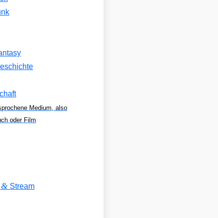
unk
antasy
eschichte
chaft
sprochene Medium, also
uch oder Film
&
V
Stream