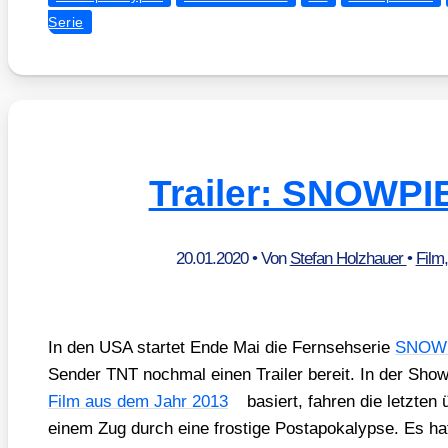
Serie
Trailer: SNOWP
20.01.2020
• Von
Stefan Holzhauer
•
Film
In den USA star­tet Ende Mai die Fern­seh­se­rie
SNOW
Sen­der TNT noch­mal einen Trai­ler bereit. In der Sho
Film aus dem Jahr 2013
basiert, fah­ren die letz­ten
einem Zug durch eine fros­ti­ge Post­apo­ka­lyp­se. Es ha