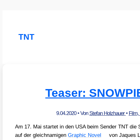
TNT
Teaser: SNOWP
9.04.2020
• Von
Stefan Holzhauer
•
Film,
Am 17. Mai star­tet in den USA beim Sen­der TNT die 
auf der gleich­na­mi­gen
Gra­phic Novel
von Jaques L