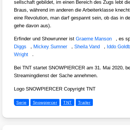
sell­schaft gebil­det, im einen Bereich des Zugs lebt d
Braus, wäh­rend im ande­ren die Arbei­ter­klas­se knec
eine Revo­lu­ti­on, man darf gespannt sein, ob das in de
gehe davon aus).
Erfin­der und Show­run­ner ist
Grae­me Man­son
, es s
Diggs
,
Mickey Sum­ner
,
Shei­la Vand
,
Iddo Gold­
Wright
.
Bei TNT star­tet SNOWPIERCER am 31. Mai 2020, bei 
Strea­ming­dienst der Sache anneh­men.
Logo SNOWPIERCER Copy­right TNT
Serie
Snowpiercer
TNT
Trailer