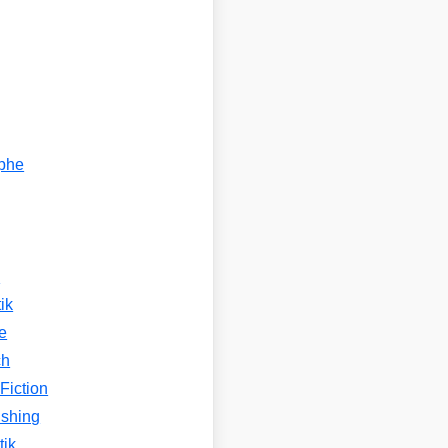
ophe
n
ik
e
ch
Fiction
ishing
tik