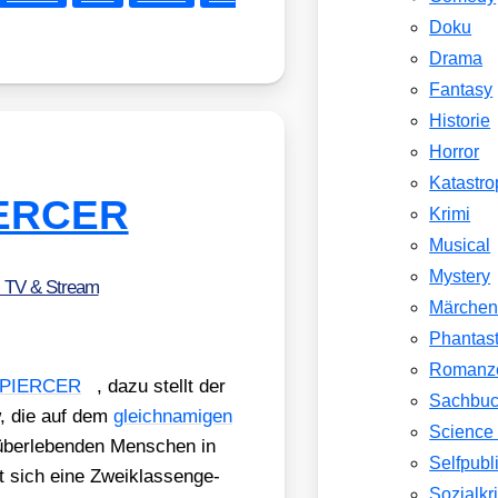
Doku
Drama
Fantasy
Historie
Horror
Katastr
IERCER
Krimi
Musical
Mystery
, TV & Stream
Märche
Phantast
Romanz
PIERCER
, dazu stellt der
Sachbu
w, die auf dem
gleich­na­mi­gen
Science 
 über­le­ben­den Men­schen in
Selfpubl
t sich eine Zwei­klas­sen­ge­
Sozialkri