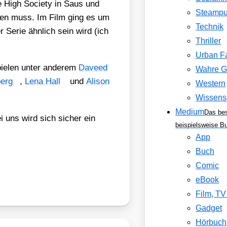
ie High Socie­ty in Saus und
Steamp
h­ten muss. Im Film ging es um
Technik
r Serie ähn­lich sein wird (ich
Thriller
Urban F
pie­len unter ande­rem
Dave­ed
Wahre G
berg
,
Lena Hall
und
Ali­son
Western
Wissens
Medium
Das be
uns wird sich sicher ein
beispielsweise B
App
Buch
Comic
eBook
Film, T
Gadget
Hörbuch