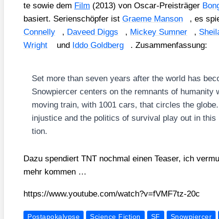
te sowie dem
Film
(2013) von Oscar-Preis­trä­ger
Bon
basiert. Seri­en­schöp­fer ist
Grae­me Man­son
, es spi
Con­nel­ly
,
Dave­ed Diggs
,
Mickey Sum­ner
,
Shei­
Wright
und
Iddo Gold­berg
. Zusam­men­fas­sung:
Set more than seven years after the world has beco­
Snow­pier­cer cen­ters on the rem­nants of huma­ni­ty wh
moving train, with 1001 cars, that cir­cles the glo­be.
inju­s­ti­ce and the poli­tics of sur­vi­val play out in this 
ti­on.
Dazu spen­diert TNT noch­mal einen Teaser, ich ver­mu
mehr kom­men …
https://​www​.you​tube​.com/​w​a​t​c​h​?​v​=​f​V​M​F​7​t​z​-​20c
Postapokalypse
Science Fiction
SF
Snowpiercer