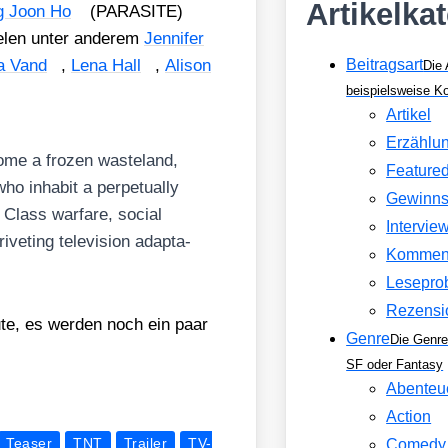
Artikelka
g Joon Ho
(PARASITE)
e­len unter ande­rem
Jen­ni­fer
la Vand
,
Lena Hall
,
Ali­son
Beitragsart
Die 
beispielsweise 
Artikel
Erzählu
me a fro­zen was­te­land,
Feature
o inha­bit a per­pe­tual­ly
Gewinns
 Class war­fa­re, social
Intervie
rive­ting tele­vi­si­on adapt­a­
Kommen
Lesepro
Rezensi
­te, es wer­den noch ein paar
Genre
Die Genre
SF oder Fantasy
Abenteu
Action
Teaser
TNT
Trailer
TV-
Comedy