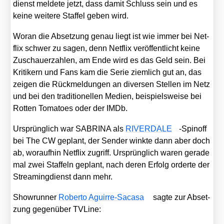
dienst mel­de­te jetzt, dass damit Schluss sein und es
kei­ne wei­te­re Staf­fel geben wird.
Wor­an die Abset­zung genau liegt ist wie immer bei Net­
flix schwer zu sagen, denn Net­flix ver­öf­fent­licht kei­ne
Zuschau­er­zah­len, am Ende wird es das Geld sein. Bei
Kri­ti­kern und Fans kam die Serie ziem­lich gut an, das
zei­gen die Rück­mel­dun­gen an diver­sen Stel­len im Netz
und bei den tra­di­tio­nel­len Medi­en, bei­spiels­wei­se bei
Rot­ten Toma­toes oder der IMDb.
Ursprüng­lich war SABRINA als
RIVERDALE
-Spin­off
bei The CW geplant, der Sen­der wink­te dann aber doch
ab, wor­auf­hin Net­flix zugriff. Ursprüng­lich waren gera­de
mal zwei Staf­feln geplant, nach deren Erfolg order­te der
Strea­ming­dienst dann mehr.
Show­run­ner
Rober­to Aguir­re-Saca­sa
sag­te zur Abset­
zung gegen­über TVLi­ne: