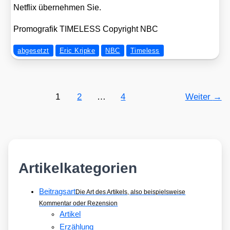
Net­flix über­neh­men Sie.
Pro­mo­gra­fik TIMELESS Copy­right NBC
abgesetzt
Eric Kripke
NBC
Timeless
1
2
…
4
Weiter
→
Artikelkategorien
Beitragsart
Die Art des Artikels, also beispielsweise
Kommentar oder Rezension
Artikel
Erzählung