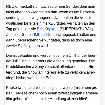
NBC ent­wi­ckelt sich auch zu einem Sen­der, dem man
nicht über den Weg trau­en darf, wenn es um Fern­seh­
se­ri­en geht. Im ver­gan­ge­nen Jahr hat­ten die Ver­ant­
wort­li­chen bereits ein merk­wür­di­ges Ver­hal­ten an den
Tag gelegt, als sie
Eric Krip­ke
(SUPERNATURAL)
Zeit­rei­se-Serie
TIMELESS
erst abge­setzt hat­ten und
dann über­ra­schend ver­kün­de­ten, dass es doch eine
zwei­te Staf­fel geben wird.
Die ist gelau­fen und wur­de mit einem Cliff­han­ger been­
det. NBC hat nun erneut die Abset­zung gemel­det. Die
Pro­duk­ti­ons­fir­ma Sony ver­sucht offen­bar noch im Hin­
ter­grund, die Show an Inter­es­sier­te zu ver­ti­cken, aller­
dings bis­her wohl ohne Erfolg.
Krip­ke twit­ter­te, dass es mög­li­cher­wei­se (mit einem gro­
ßen Fra­ge­zei­chen) noch einen zwei­stün­di­gen Fern­seh­
film geben könn­te, um die Hand­lung abzu­schlie­ßen.