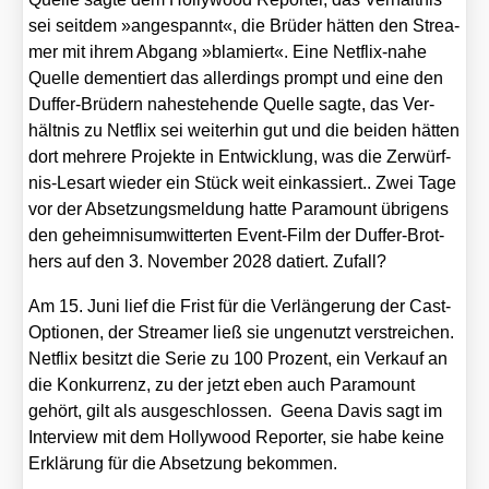
sei seit­dem »ange­spannt«, die Brü­der hät­ten den Strea­
mer mit ihrem Abgang »bla­miert«. Eine Net­flix-nahe
Quel­le demen­tiert das aller­dings prompt und eine den
Duf­fer-Brü­dern nahe­ste­hen­de Quel­le sag­te, das Ver­
hält­nis zu Net­flix sei wei­ter­hin gut und die bei­den hät­ten
dort meh­re­re Pro­jek­te in Ent­wick­lung, was die Zer­würf­
nis-Les­art wie­der ein Stück weit ein­kas­siert.. Zwei Tage
vor der Abset­zungs­mel­dung hat­te Para­mount übri­gens
den geheim­nis­um­wit­ter­ten Event-Film der Duf­fer-Brot­
hers auf den 3. Novem­ber 2028 datiert. Zufall?
Am 15. Juni lief die Frist für die Ver­län­ge­rung der Cast-
Optio­nen, der Strea­mer ließ sie unge­nutzt ver­strei­chen.
Net­flix besitzt die Serie zu 100 Pro­zent, ein Ver­kauf an
die Kon­kur­renz, zu der jetzt eben auch Para­mount
gehört, gilt als aus­ge­schlos­sen. Gee­na Davis sagt im
Inter­view mit dem Hol­ly­wood Repor­ter, sie habe kei­ne
Erklä­rung für die Abset­zung bekom­men.