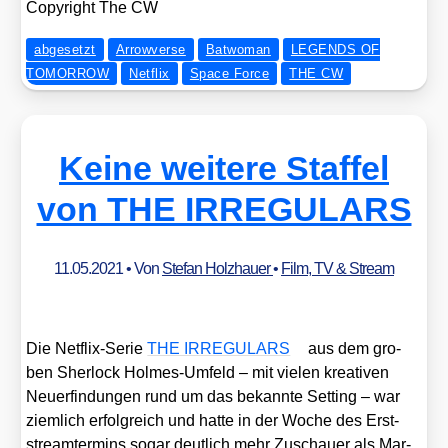
Copy­right The CW
abgesetzt
Arrowverse
Batwoman
LEGENDS OF
TOMORROW
Netflix
Space Force
THE CW
Keine weitere Staffel
von THE IRREGULARS
11.05.2021
• Von
Stefan Holzhauer
•
Film, TV & Stream
Die Net­flix-Serie
THE IRREGULARS
aus dem gro­
ben Sher­lock Hol­mes-Umfeld – mit vie­len krea­ti­ven
Neu­erfin­dun­gen rund um das bekann­te Set­ting – war
ziem­lich erfolg­reich und hat­te in der Woche des Erst­
stream­termins sogar deut­lich mehr Zuschau­er als Mar­