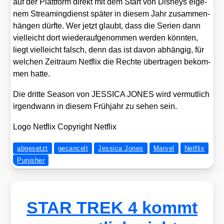
auf der Platt­form direkt mit dem Start von Dis­neys eige­
nem Strea­ming­dienst spä­ter in die­sem Jahr zusam­men­
hän­gen dürf­te. Wer jetzt glaubt, dass die Seri­en dann
viel­leicht dort wie­der­auf­ge­nom­men wer­den könn­ten,
liegt viel­leicht falsch, denn das ist davon abhän­gig, für
wel­chen Zeit­raum Net­flix die Rech­te über­tra­gen bekom­
men hat­te.
Die drit­te Sea­son von JESSICA JONES wird ver­mut­lich
irgend­wann in die­sem Früh­jahr zu sehen sein.
Logo Net­flix Copy­right Net­flix
abgesetzt
gecancelt
Jessica Jones
Marvel
Netflix
Punisher
STAR TREK 4 kommt