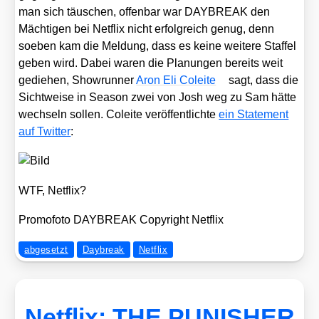
man sich täu­schen, offen­bar war DAYBREAK den
Mäch­ti­gen bei Net­flix nicht erfolg­reich genug, denn
soeben kam die Mel­dung, dass es kei­ne wei­te­re Staf­fel
geben wird. Dabei waren die Pla­nun­gen bereits weit
gedie­hen, Show­run­ner
Aron Eli Colei­te
sagt, dass die
Sicht­wei­se in Sea­son zwei von Josh weg zu Sam hät­te
wech­seln sol­len. Colei­te ver­öf­fent­lich­te
ein State­ment
auf Twit­ter
:
WTF, Net­flix?
Pro­mo­fo­to DAYBREAK Copy­right Net­flix
abgesetzt
Daybreak
Netflix
Netflix: THE PUNISHER