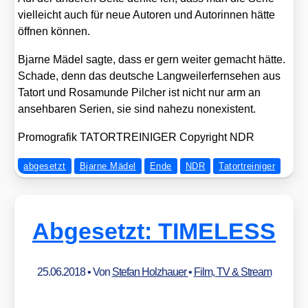
viel­leicht auch für neue Autoren und Autorin­nen hät­te
öff­nen kön­nen.
Bjar­ne Mädel sag­te, dass er gern wei­ter gemacht hät­te.
Scha­de, denn das deut­sche Lang­wei­ler­fern­se­hen aus
Tat­ort und Rosa­mun­de Pilcher ist nicht nur arm an
anseh­ba­ren Seri­en, sie sind nahe­zu non­e­xis­tent.
Pro­mo­gra­fik TATORTREINIGER Copy­right NDR
abgesetzt
Bjarne Mädel
Ende
NDR
Tatortreiniger
Abgesetzt: TIMELESS
25.06.2018
• Von
Stefan Holzhauer
•
Film, TV & Stream