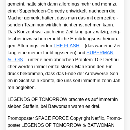
gemeint, hat­te sich dann aller­dings mehr und mehr zu
einer Super­hel­den-Come­dy ent­wi­ckelt, nach­dem die
Macher gemerkt hat­ten, dass man das mit dem zeit­rei­
sen­den Team nun wirk­lich nicht ernst neh­men kann.
Das Kon­zept war auch eine Zeit lang ganz wit­zig, zeig­
te aber inzwi­schen erheb­li­che Ermü­dungs­er­schei­nun­
gen. Aller­dings lei­den
THE FLASH
(das war eine Zeit
lang eine mei­ner Lieb­lings­se­ri­en) und
SUPERMAN
&
LOIS
unter einem ähn­li­chen Pro­blem: Die Dreh­bü­
cher wer­den immer ein­falls­lo­ser. Man kann den Ein­
druck bekom­men, dass das Ende der Arro­w­ver­se-Seri­
en in Sicht sein könn­te, die uns seit immer­hin zehn Jah­
ren beglei­ten.
LEGENDS OF TOMORROW brach­te es auf immer­hin
sie­ben Staf­feln, bei Bat­wo­man waren es drei.
Pro­mo­pos­ter SPACE FORCE Copy­right Net­flix, Pro­mo­
&
pos­ter LEGENDS OF TOMORROW
BATWOMAN