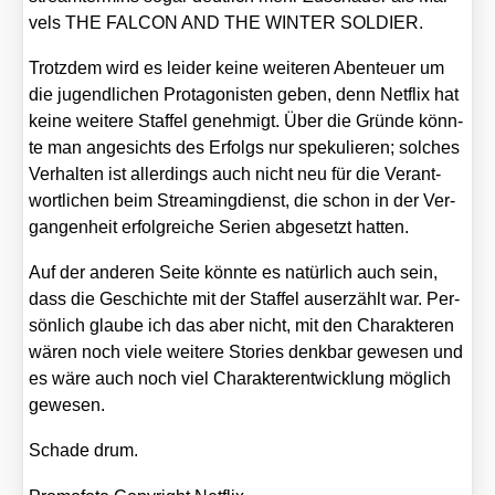
vels THE FALCON AND THE WINTER SOLDIER.
Trotz­dem wird es lei­der kei­ne wei­te­ren Aben­teu­er um
die jugend­li­chen Prot­ago­nis­ten geben, denn Net­flix hat
kei­ne wei­te­re Staf­fel geneh­migt. Über die Grün­de könn­
te man ange­sichts des Erfolgs nur spe­ku­lie­ren; sol­ches
Ver­hal­ten ist aller­dings auch nicht neu für die Ver­ant­
wort­li­chen beim Strea­ming­dienst, die schon in der Ver­
gan­gen­heit erfolg­rei­che Seri­en abge­setzt hat­ten.
Auf der ande­ren Sei­te könn­te es natür­lich auch sein,
dass die Geschich­te mit der Staf­fel aus­er­zählt war. Per­
sön­lich glau­be ich das aber nicht, mit den Cha­rak­te­ren
wären noch vie­le wei­te­re Sto­ries denk­bar gewe­sen und
es wäre auch noch viel Cha­rak­ter­ent­wick­lung mög­lich
gewe­sen.
Scha­de drum.