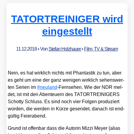
TATORTREINIGER wird
eingestellt
11.12.2018
• Von
Stefan Holzhauer
•
Film, TV & Stream
Nein, es hat wirk­lich nichts mit Phan­tas­tik zu tun, aber
es geht um eine der ganz weni­gen wirk­lich sehens­wer­
ten Seri­en im
#neu­land
-Fern­se­hen. Wie der NDR mel­
det, ist mit den Aben­teu­ern des TATORTREINIGERS
Schot­ty Schluss. Es sind noch vier Fol­gen pro­du­ziert
wor­den, die wer­den in Kür­ze gesen­det, danach ist end­
gül­tig Fei­er­abend.
Grund ist offen­bar dass die Autorin Miz­zi Mey­er (ali­as