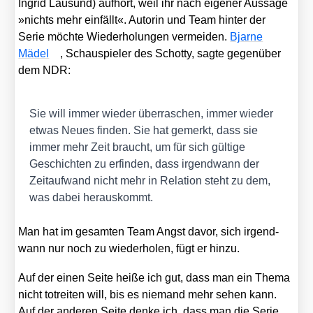
Ingrid Lau­sund) auf­hört, weil ihr nach eige­ner Aus­sa­ge
»nichts mehr ein­fällt«. Autorin und Team hin­ter der
Serie möch­te Wie­der­ho­lun­gen ver­mei­den.
Bjar­ne
Mädel
, Schau­spie­ler des Schot­ty, sag­te gegen­über
dem NDR:
Sie will immer wie­der über­ra­schen, immer wie­der
etwas Neu­es fin­den. Sie hat gemerkt, dass sie
immer mehr Zeit braucht, um für sich gül­ti­ge
Geschich­ten zu erfin­den, dass irgend­wann der
Zeit­auf­wand nicht mehr in Rela­ti­on steht zu dem,
was dabei her­aus­kommt.
Man hat im gesam­ten Team Angst davor, sich irgend­
wann nur noch zu wie­der­ho­len, fügt er hin­zu.
Auf der einen Sei­te hei­ße ich gut, dass man ein The­ma
nicht tot­rei­ten will, bis es nie­mand mehr sehen kann.
Auf der ande­ren Sei­te den­ke ich, dass man die Serie