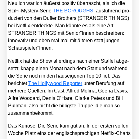
Neu­lich war ich äußerst posi­tiv über­rascht, als ich die
Sci­Fi-Mys­tery-Serie
THE BOROUGHS
, aus­füh­rend pro­
du­ziert von den Duf­fer Brot­hers (STRANGER THINGS)
bei Net­flix ent­deck­te. Man könn­te es als eine Art
STRANGER THINGS mit Senior°Innen beschrei­ben;
inno­va­tiv und eben mal mal mit älte­ren statt jun­gen
Schauspieler°Innen.
Net­flix hat die Show aller­dings nach einer Staf­fel abge­
setzt, knapp einen Monat nach dem Start und wäh­rend
die Serie noch in den haus­ei­ge­nen Top 10 lief. Das
berich­tet
The Hol­ly­wood Repor­ter
unter Beru­fung auf
meh­re­re Quel­len. Im Cast: Alfred Moli­na, Gee­na Davis,
Alf­re Woo­dard, Denis O’Ha­re, Clar­ke Peters und Bill
Pull­man, also nicht die bil­ligs­te Trup­pe, die man so
zusam­men­be­kommt.
Das Kurio­se: Die Serie kam gut an. In der ers­ten vol­len
Woche Platz eins der eng­lisch­spra­chi­gen Net­flix-Charts