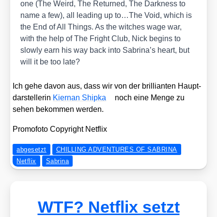
one (The Weird, The Retur­ned, The Dark­ness to
name a few), all lea­ding up to…The Void, which is
the End of All Things. As the wit­ches wage war,
with the help of The Fright Club, Nick beg­ins to
slow­ly earn his way back into Sabrina’s heart, but
will it be too late?
Ich gehe davon aus, dass wir von der bril­li­an­ten Haupt­
dar­stel­le­rin
Kier­nan Ship­ka
noch eine Men­ge zu
sehen bekom­men wer­den.
Pro­mo­fo­to Copy­right Net­flix
abgesetzt
CHILLING ADVENTURES OF SABRINA
Netflix
Sabrina
WTF? Netflix setzt