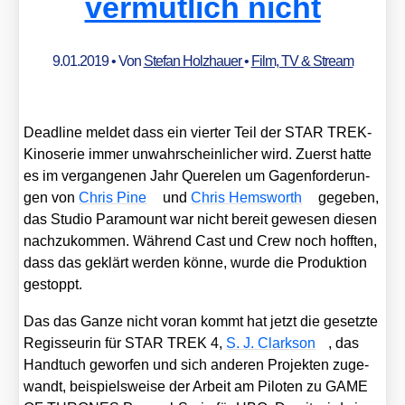
vermutlich nicht
9.01.2019
• Von
Stefan Holzhauer
•
Film, TV & Stream
Dead­line mel­det dass ein vier­ter Teil der STAR TREK-
Kino­se­rie immer unwahr­schein­li­cher wird. Zuerst hat­te
es im ver­gan­ge­nen Jahr Que­re­len um Gagen­for­de­run­
gen von
Chris Pine
und
Chris Hems­worth
gege­ben,
das Stu­dio Para­mount war nicht bereit gewe­sen die­sen
nach­zu­kom­men. Wäh­rend Cast und Crew noch hoff­ten,
dass das geklärt wer­den kön­ne, wur­de die Pro­duk­ti­on
gestoppt.
Das das Gan­ze nicht vor­an kommt hat jetzt die gesetz­te
Regis­seu­rin für STAR TREK 4,
S. J. Clark­son
, das
Hand­tuch gewor­fen und sich ande­ren Pro­jek­ten zuge­
wandt, bei­spiels­wei­se der Arbeit am Pilo­ten zu GAME