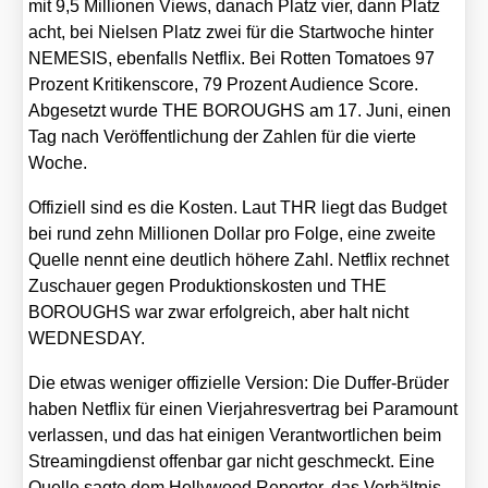
mit 9,5 Mil­lio­nen Views, danach Platz vier, dann Platz
acht, bei Niel­sen Platz zwei für die Start­wo­che hin­ter
NEMESIS, eben­falls Net­flix. Bei Rot­ten Toma­toes 97
Pro­zent Kri­ti­kens­core, 79 Pro­zent Audi­ence Score.
Abge­setzt wur­de THE BOROUGHS am 17. Juni, einen
Tag nach Ver­öf­fent­li­chung der Zah­len für die vier­te
Woche.
Offi­zi­ell sind es die Kos­ten. Laut THR liegt das Bud­get
bei rund zehn Mil­lio­nen Dol­lar pro Fol­ge, eine zwei­te
Quel­le nennt eine deut­lich höhe­re Zahl. Net­flix rech­net
Zuschau­er gegen Pro­duk­ti­ons­kos­ten und THE
BOROUGHS war zwar erfolg­reich, aber halt nicht
WEDNESDAY.
Die etwas weni­ger offi­zi­el­le Ver­si­on: Die Duf­fer-Brü­der
haben Net­flix für einen Vier­jah­res­ver­trag bei Para­mount
ver­las­sen, und das hat eini­gen Ver­ant­wort­li­chen beim
Strea­ming­dienst offen­bar gar nicht geschmeckt. Eine
Quel­le sag­te dem Hol­ly­wood Repor­ter, das Ver­hält­nis