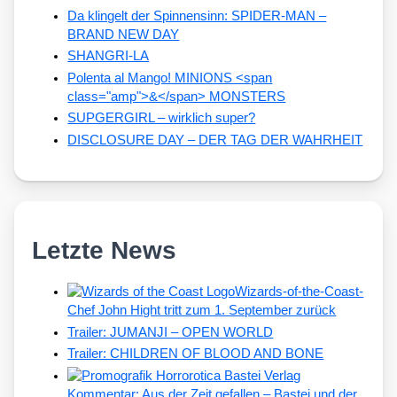
Da klingelt der Spinnensinn: SPIDER-MAN –
BRAND NEW DAY
SHANGRI-LA
Polenta al Mango! MINIONS <span
class="amp">&</span> MONSTERS
SUPGERGIRL – wirklich super?
DISCLOSURE DAY – DER TAG DER WAHRHEIT
Letzte News
Wizards-of-the-Coast-
Chef John Hight tritt zum 1. September zurück
Trailer: JUMANJI – OPEN WORLD
Trailer: CHILDREN OF BLOOD AND BONE
Kommentar: Aus der Zeit gefallen – Bastei und der