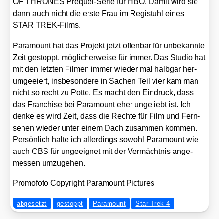
OF THRONES Pre­quel-Serie für HBO. Damit wird sie
dann auch nicht die ers­te Frau im Regi­stuhl eines
STAR TREK-Films.
Para­mount hat das Pro­jekt jetzt offen­bar für unbe­kann­te
Zeit gestoppt, mög­li­cher­wei­se für immer. Das Stu­dio hat
mit den letz­ten Fil­men immer wie­der mal halb­gar her­
um­ge­ei­ert, ins­be­son­de­re in Sachen Teil vier kam man
nicht so recht zu Pot­te. Es macht den Ein­druck, dass
das Fran­chise bei Para­mount eher unge­liebt ist. Ich
den­ke es wird Zeit, dass die Rech­te für Film und Fern­
se­hen wie­der unter einem Dach zusam­men kom­men.
Per­sön­lich hal­te ich aller­dings sowohl Para­mount wie
auch CBS für unge­eig­net mit der Ver­mächt­nis ange­
mes­sen umzu­ge­hen.
Pro­mo­fo­to Copy­right Para­mount Pic­tures
abgesetzt
gestoppt
Paramount
Star Trek 4