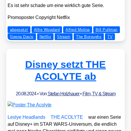
Es ist sehr scha­de um eine wirk­lich gute Serie.
Pro­mo­pos­ter Copy­right Net­flix
abgesetzt
Alfre Woodard
Alfred Molina
Bill Pullman
Geena Davis
Netflix
Stream
The Boroughs
TV
Disney setzt THE
ACOLYTE ab
20.08.2024
• Von
Stefan Holzhauer
•
Film, TV & Stream
Les­lye Head­lands
THE ACOLYTE
war einen Serie
auf Dis­ney+ im STAR WARS-Uni­ver­sum, die end­lich