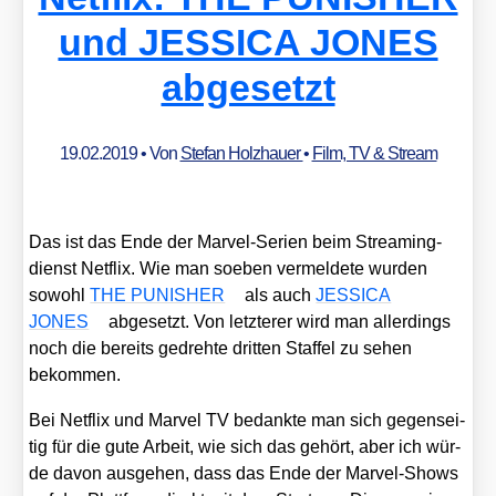
und JESSICA JONES
abgesetzt
19.02.2019
• Von
Stefan Holzhauer
•
Film, TV & Stream
Das ist das Ende der Mar­vel-Seri­en beim Strea­ming­
dienst Net­flix. Wie man soeben ver­mel­de­te wur­den
sowohl
THE PUNISHER
als auch
JESSICA
JONES
abge­setzt. Von letz­te­rer wird man aller­dings
noch die bereits gedreh­te drit­ten Staf­fel zu sehen
bekom­men.
Bei Net­flix und Mar­vel TV bedank­te man sich gegen­sei­
tig für die gute Arbeit, wie sich das gehört, aber ich wür­
de davon aus­ge­hen, dass das Ende der Mar­vel-Shows