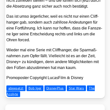
nicht zufrie­den stel­len – und die füh­len sich jetzt durch
die Abset­zung ganz sicher auch noch bestä­tigt.
Das ist umso ärger­li­cher, weil es nicht nur einen Cliff­
han­ger gab, son­dern auch zahl­lo­se Andeu­tun­gen für
eine Fort­füh­rung. Ich kann nur hof­fen, dass die Fan­sze­
ne Iger sei­ne Ent­schei­dung rechts und links um die
Ohren forced.
Wie­der mal eine Serie mit Cliff­han­ger, die Spar­maß­
nah­men zum Opfer fällt. Viel­leicht ist es an der Zeit,
Dis­ney+ zu kün­di­gen, denn ande­re Mög­lich­kei­ten mit
den Füßen abzu­stim­men hat man kaum.
&
Pro­mo­pos­ter Copy­right Lucas­Film
Dis­ney
abgesetzt
Bob Iger
DisneyPlus
Star Wars
The
Acolyte