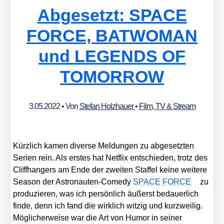
Abgesetzt: SPACE
FORCE, BATWOMAN
und LEGENDS OF
TOMORROW
3.05.2022
• Von
Stefan Holzhauer
•
Film, TV & Stream
Kürz­lich kamen diver­se Mel­dun­gen zu abge­setz­ten
Seri­en rein. Als ers­tes hat Net­flix ent­schie­den, trotz des
Cliff­han­gers am Ende der zwei­ten Staf­fel kei­ne wei­te­re
Sea­son der Astro­nau­ten-Come­dy
SPACE FORCE
zu
pro­du­zie­ren, was ich per­sön­lich äußerst bedau­er­lich
fin­de, denn ich fand die wirk­lich wit­zig und kurz­wei­lig.
Mög­li­cher­wei­se war die Art von Humor in sei­ner