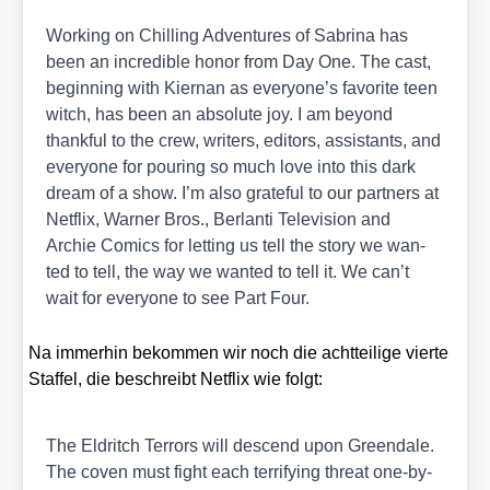
Working on
Chil­ling Adven­tures of Sabri­na
has
been an incre­di­ble honor from Day One. The cast,
begin­ning with Kier­nan as everyone’s favo­ri­te teen
witch, has been an abso­lu­te joy. I am bey­ond
thank­ful to the crew, wri­ters, edi­tors, assistants, and
ever­yo­ne for pou­ring so much love into this dark
dream of a show. I’m also gra­teful to our part­ners at
Net­flix, War­ner Bros., Ber­lan­ti Tele­vi­si­on and
Archie Comics for let­ting us tell the sto­ry we wan­
ted to tell, the way we wan­ted to tell it. We can’t
wait for ever­yo­ne to see Part Four.
Na immer­hin bekom­men wir noch die acht­tei­li­ge vier­te
Staf­fel, die beschreibt Net­flix wie folgt:
The Eldritch Ter­rors will des­cend upon Greend­a­le.
The coven must fight each ter­ri­fy­ing thre­at one-by-