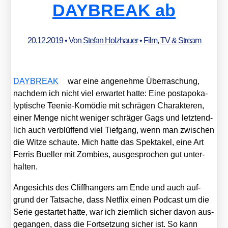
DAYBREAK ab
20.12.2019
• Von
Stefan Holzhauer
•
Film, TV & Stream
DAYBREAK
war eine ange­neh­me Über­ra­schung,
nach­dem ich nicht viel erwar­tet hat­te: Eine post­apo­ka­
lyp­ti­sche Tee­nie-Komö­die mit schrä­gen Cha­rak­te­ren,
einer Men­ge nicht weni­ger schrä­ger Gags und letzt­end­
lich auch ver­blüf­fend viel Tief­gang, wenn man zwi­schen
die Wit­ze schau­te. Mich hat­te das Spek­ta­kel, eine Art
Fer­ris Buel­ler mit Zom­bies, aus­ge­spro­chen gut unter­
hal­ten.
Ange­sichts des Cliff­han­gers am Ende und auch auf­
grund der Tat­sa­che, dass Net­flix einen Pod­cast um die
Serie gestar­tet hat­te, war ich ziem­lich sicher davon aus­
ge­gan­gen, dass die Fort­set­zung sicher ist. So kann