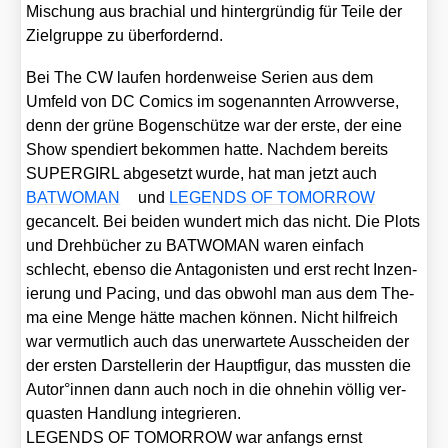
Mischung aus bra­chi­al und hin­ter­grün­dig für Tei­le der
Ziel­grup­pe zu über­for­dernd.
Bei The CW lau­fen hor­den­wei­se Seri­en aus dem
Umfeld von DC Comics im soge­nann­ten Arro­w­ver­se,
denn der grü­ne Bogen­schüt­ze war der ers­te, der eine
Show spen­diert bekom­men hat­te. Nach­dem bereits
SUPERGIRL abge­setzt wur­de, hat man jetzt auch
BATWOMAN
und
LEGENDS OF TOMORROW
gecan­celt. Bei bei­den wun­dert mich das nicht. Die Plots
und Dreh­bü­cher zu BATWOMAN waren ein­fach
schlecht, eben­so die Ant­ago­nis­ten und erst recht Inze­n­
ie­rung und Pacing, und das obwohl man aus dem The­
ma eine Men­ge hät­te machen kön­nen. Nicht hilf­reich
war ver­mut­lich auch das uner­war­te­te Aus­schei­den der
der ers­ten Dar­stel­le­rin der Haupt­fi­gur, das muss­ten die
Autor°innen dann auch noch in die ohne­hin völ­lig ver­
quas­ten Hand­lung inte­grie­ren.
LEGENDS OF TOMORROW war anfangs ernst