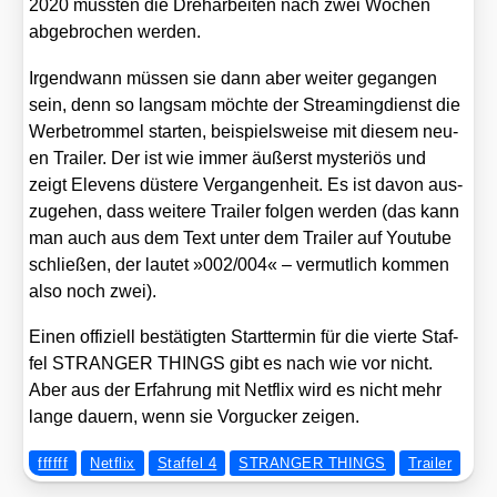
2020 muss­ten die Dreh­ar­bei­ten nach zwei Wochen
abge­bro­chen wer­den.
Irgend­wann müs­sen sie dann aber wei­ter gegan­gen
sein, denn so lang­sam möch­te der Strea­ming­dienst die
Wer­be­trom­mel star­ten, bei­spiels­wei­se mit die­sem neu­
en Trai­ler. Der ist wie immer äußerst mys­te­ri­ös und
zeigt Ele­vens düs­te­re Ver­gan­gen­heit. Es ist davon aus­
zu­ge­hen, dass wei­te­re Trai­ler fol­gen wer­den (das kann
man auch aus dem Text unter dem Trai­ler auf You­tube
schlie­ßen, der lau­tet »002/​004« – ver­mut­lich kom­men
also noch zwei).
Einen offi­zi­ell bestä­tig­ten Start­ter­min für die vier­te Staf­
fel STRANGER THINGS gibt es nach wie vor nicht.
Aber aus der Erfah­rung mit Net­flix wird es nicht mehr
lan­ge dau­ern, wenn sie Vor­gu­cker zei­gen.
ffffff
Netflix
Staffel 4
STRANGER THINGS
Trailer