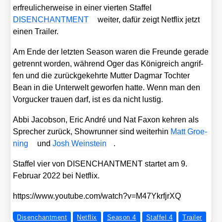
erfreu­li­cher­wei­se in einer vier­ten Staf­fel
DISENCHANTMENT
wei­ter, dafür zeigt Net­flix jetzt
einen Trai­ler.
Am Ende der letz­ten Sea­son waren die Freun­de gera­de
getrennt wor­den, wäh­rend Oger das König­reich angrif­
fen und die zurück­ge­kehr­te Mut­ter Dag­mar Toch­ter
Bean in die Unter­welt gewor­fen hat­te. Wenn man den
Vor­gu­cker trau­en darf, ist es da nicht lus­tig.
Abbi Jacob­son, Eric André und Nat Faxon keh­ren als
Spre­cher zurück, Show­run­ner sind wei­ter­hin
Matt Groe­
ning
und
Josh Wein­stein
.
Staf­fel vier von DISENCHANTMENT star­tet am 9.
Febru­ar 2022 bei Net­flix.
https://​www​.you​tube​.com/​w​a​t​c​h​?​v​=​M​4​7​Y​k​r​f​j​rXQ
Disenchantment
Netflix
Season 4
Staffel 4
Trailer