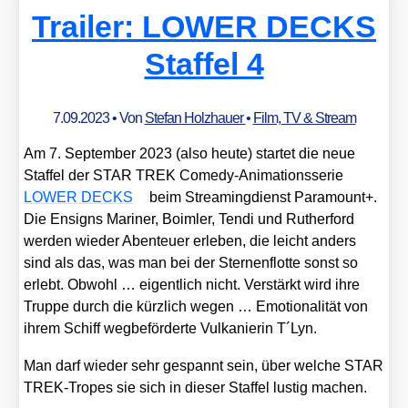
Trailer: LOWER DECKS
Staffel 4
7.09.2023
• Von
Stefan Holzhauer
•
Film, TV & Stream
Am 7. Sep­tem­ber 2023 (also heu­te) star­tet die neue
Staf­fel der STAR TREK Come­dy-Ani­ma­ti­ons­se­rie
LOWER DECKS
beim Strea­ming­dienst Para­mount+.
Die Ensigns Mari­ner, Boim­ler, Ten­di und Ruther­ford
wer­den wie­der Aben­teu­er erle­ben, die leicht anders
sind als das, was man bei der Ster­nen­flot­te sonst so
erlebt. Obwohl … eigent­lich nicht. Ver­stärkt wird ihre
Trup­pe durch die kürz­lich wegen … Emo­tio­na­li­tät von
ihrem Schiff weg­be­för­der­te Vul­ka­nie­rin T´Lyn.
Man darf wie­der sehr gespannt sein, über wel­che STAR
TREK-Tro­pes sie sich in die­ser Staf­fel lus­tig machen.