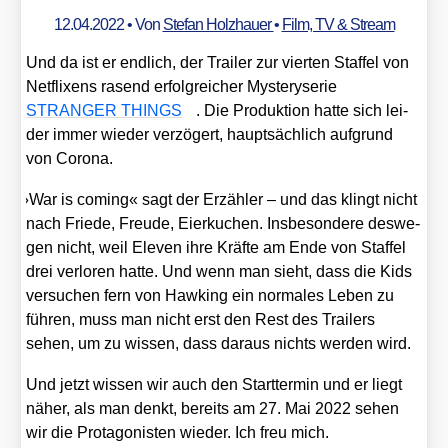
12.04.2022
• Von
Stefan Holzhauer
•
Film, TV & Stream
Und da ist er end­lich, der Trai­ler zur vier­ten Staf­fel von
Net­fli­xens rasend erfolg­rei­cher Mys­tery­se­rie
STRANGER THINGS
. Die Pro­duk­ti­on hat­te sich lei­
der immer wie­der ver­zö­gert, haupt­säch­lich auf­grund
von Coro­na.
»
War is coming« sagt der Erzäh­ler – und das klingt nicht
nach Frie­de, Freu­de, Eier­ku­chen. Ins­be­son­de­re des­we­
gen nicht, weil Ele­ven ihre Kräf­te am Ende von Staf­fel
drei ver­lo­ren hat­te. Und wenn man sieht, dass die Kids
ver­su­chen fern von Haw­king ein nor­ma­les Leben zu
füh­ren, muss man nicht erst den Rest des Trai­lers
sehen, um zu wis­sen, dass dar­aus nichts wer­den wird.
Und jetzt wis­sen wir auch den Start­ter­min und er liegt
näher, als man denkt, bereits am 27. Mai 2022 sehen
wir die Prot­ago­nis­ten wie­der. Ich freu mich.