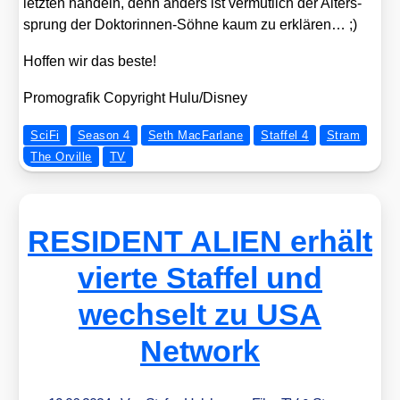
letz­ten han­deln, denn anders ist ver­mut­lich der Alters­
sprung der Dok­to­rin­nen-Söh­ne kaum zu erklä­ren… ;)
Hof­fen wir das bes­te!
Pro­mo­gra­fik Copy­right Hulu/​Disney
SciFi
Season 4
Seth MacFarlane
Staffel 4
Stram
The Orville
TV
RESIDENT ALIEN erhält
vierte Staffel und
wechselt zu USA
Network