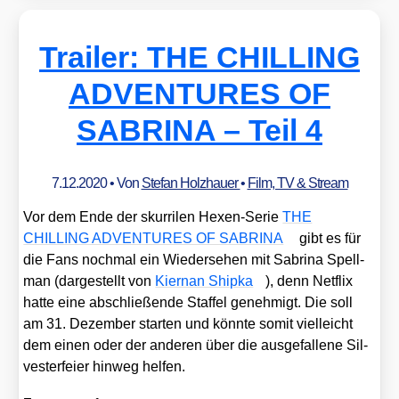
Trailer: THE CHILLING
ADVENTURES OF
SABRINA – Teil 4
7.12.2020
• Von
Stefan Holzhauer
•
Film, TV & Stream
Vor dem Ende der skur­ri­len Hexen-Serie
THE
CHILLING ADVENTURES OF SABRINA
gibt es für
die Fans noch­mal ein Wie­der­se­hen mit Sabri­na Spell­
man (dar­ge­stellt von
Kier­nan Ship­ka
), denn Net­flix
hat­te eine abschlie­ßen­de Staf­fel geneh­migt. Die soll
am 31. Dezem­ber star­ten und könn­te somit viel­leicht
dem einen oder der ande­ren über die aus­ge­fal­le­ne Sil­
ves­ter­fei­er hin­weg hel­fen.