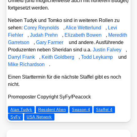
Umfeld (und mög­li­cher­wei­se auch mit höhe­rem Bud­get)
fort­ge­setzt wer­den.
Neben Tudyk und Tom­ko sind in wei­te­ren Rol­len zu
sehen:
Corey Rey­nolds
,
Ali­ce Wet­ter­lund
,
Levi
Fieh­ler
,
Judah Prehn
,
Eliza­beth Bowen
,
Mer­edith
Gar­ret­son
,
Gary Far­mer
und ande­re. Aus­füh­ren­de
Pro­du­zen­ten neben Sher­i­dan sind u.a.
Jus­tin Fal­vey
,
Dar­ryl Frank
,
Keith Gold­berg
,
Todd Ley­kamp
und
Mike Richard­son
.
Einen Start­ter­min für die nächs­te Staf­fel gibt es noch
nicht.
Pro­mo­pos­ter Copy­right SyFy/​Peacock
Alan Tudyk
Resident Alien
Season 4
Staffel 4
SyFy
USA Network