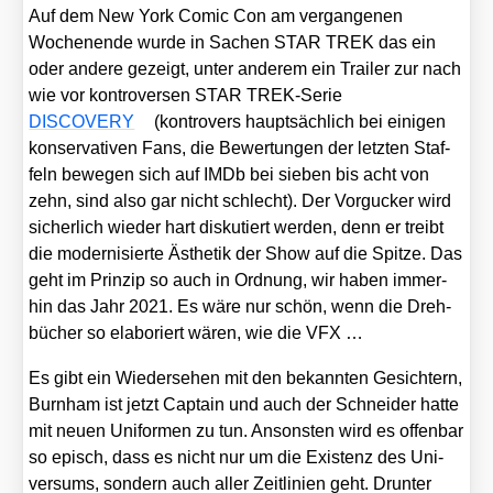
Auf dem New York Comic Con am ver­gan­ge­nen
Wochen­en­de wur­de in Sachen STAR TREK das ein
oder ande­re gezeigt, unter ande­rem ein Trai­ler zur nach
wie vor kon­tro­ver­sen STAR TREK-Serie
DISCOVERY
(kon­tro­vers haupt­säch­lich bei eini­gen
kon­ser­va­ti­ven Fans, die Bewer­tun­gen der letz­ten Staf­
feln bewe­gen sich auf IMDb bei sie­ben bis acht von
zehn, sind also gar nicht schlecht). Der Vor­gu­cker wird
sicher­lich wie­der hart dis­ku­tiert wer­den, denn er treibt
die moder­ni­sier­te Ästhe­tik der Show auf die Spit­ze. Das
geht im Prin­zip so auch in Ord­nung, wir haben immer­
hin das Jahr 2021. Es wäre nur schön, wenn die Dreh­
bü­cher so ela­bo­riert wären, wie die VFX …
Es gibt ein Wie­der­se­hen mit den bekann­ten Gesich­tern,
Burn­ham ist jetzt Cap­tain und auch der Schnei­der hat­te
mit neu­en Uni­for­men zu tun. Ansons­ten wird es offen­bar
so episch, dass es nicht nur um die Exis­tenz des Uni­
ver­sums, son­dern auch aller Zeit­li­ni­en geht. Drun­ter