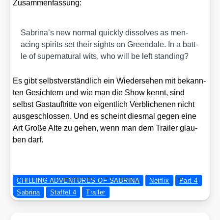
Zusam­men­fas­sung:
Sabrina’s new nor­mal quick­ly dis­sol­ves as men­
acing spi­rits set their sights on Greend­a­le. In a batt­
le of super­na­tu­ral wits, who will be left stan­ding?
Es gibt selbst­ver­ständ­lich ein Wie­der­se­hen mit bekann­
ten Gesich­tern und wie man die Show kennt, sind
selbst Gast­auf­trit­te von eigent­lich Ver­bli­che­nen nicht
aus­ge­schlos­sen. Und es scheint dies­mal gegen eine
Art Gro­ße Alte zu gehen, wenn man dem Trai­ler glau­
ben darf.
CHILLING ADVENTURES OF SABRINA
Netflix
Part 4
Sabrina
Staffel 4
Trailer