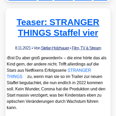
Teaser: STRANGER
THINGS Staffel vier
8.11.2021
• Von
Stefan Holzhauer
•
Film, TV & Stream
»
Bist Du aber groß gewor­den!« – die eine hör­te das als
Kind gern, der ande­re nicht. Trifft aller­dings auf die
Stars aus Net­fli­xens Erfolgs­se­rie
STRANGER
THINGS
zu, wenn man sie so im Trai­ler zur neu­en
Staf­fel begut­ach­tet, die nun end­lich in 2022 kom­men
soll. Kein Wun­der, Coro­na hat die Pro­duk­ti­on und den
Start mas­siv ver­zö­gert, was bei Kin­der­stars eben zu
opti­schen Ver­än­de­run­gen durch Wachs­tum füh­ren
kann.