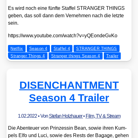
Es wird noch eine fünf­te Staf­fel STRANGER THINGS
geben, das soll dann dem Ver­neh­men nach die letz­te
sein.
https://​www​.you​tube​.com/​w​a​t​c​h​?​v​=​y​Q​E​o​n​d​e​G​vKo
Netflix
Season 4
Staffel 4
STRANGER THINGS
Stranger Things 4
Stranger things Season 4
Trailer
DISENCHANTMENT
Season 4 Trailer
1.02.2022
• Von
Stefan Holzhauer
•
Film, TV & Stream
Die Aben­teu­er von Prin­zes­sin Bean, sowie ihren Kum­
pels Elfo und Luci, sowie des Rests der Baga­ge, gehen