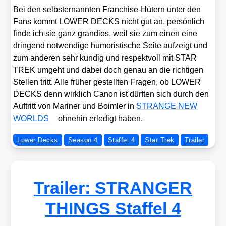
Bei den selbst­er­nann­ten Fran­chise-Hütern unter den
Fans kommt LOWER DECKS nicht gut an, per­sön­lich
fin­de ich sie ganz gran­di­os, weil sie zum einen eine
drin­gend not­wen­di­ge humo­ris­ti­sche Sei­te auf­zeigt und
zum ande­ren sehr kun­dig und respekt­voll mit STAR
TREK umgeht und dabei doch genau an die rich­ti­gen
Stel­len tritt. Alle frü­her gestell­ten Fra­gen, ob LOWER
DECKS denn wirk­lich Canon ist dürf­ten sich durch den
Auf­tritt von Mari­ner und Boim­ler in
STRANGE NEW
WORLDS
ohne­hin erle­digt haben.
Lower Decks
Season 4
Staffel 4
Star Trek
Trailer
Trailer: STRANGER
THINGS Staffel 4