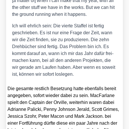
[a mat­ter of] when I can make that my year, with all
the other stuff we have in the works. But we can hit
the ground run­ning when it hap­pens.
Ich will ehr­lich sein: Die vier­te Staf­fel ist fer­tig
geschrie­ben. Es ist nur eine Fra­ge der Zeit, wann
wir die Zeit fin­den, sie zu pro­du­zie­ren. Die zehn
Dreh­bü­cher sind fer­tig. Das Pro­blem bin ich. Es
kommt dar­auf an, wann ich mir das Jahr dafür frei­
ma­chen kann, bei all den ande­ren Pro­jek­ten, die
wir gera­de am Lau­fen haben. Aber wenn es soweit
ist, kön­nen wir sofort los­le­gen.
Die gesam­te rest­lich Beset­zung hat­te eben­falls bereit
ange­ge­ben, sofort wie­der dabei zu sein. Mac­Far­la­ne
spielt den Cap­tain der Orville, wei­ter­hin waren dabei
Adri­an­ne Pali­cki, Pen­ny John­son Jerald, Scott Gri­mes,
Jes­si­ca Szohr, Peter Macon und Mark Jack­son. bei
einer Fort­füh­rung dürf­te die­se ein paar Jah­re nach der