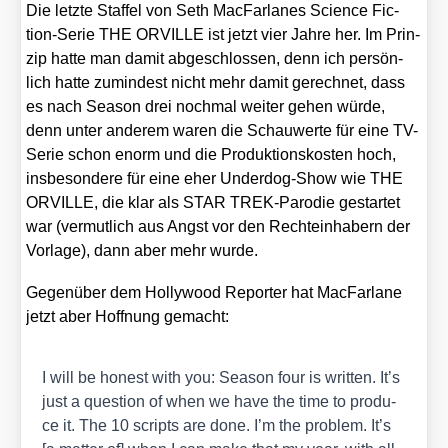
Die letz­te Staf­fel von Seth Mac­Far­la­nes Sci­ence Fic­
tion-Serie THE ORVILLE ist jetzt vier Jah­re her. Im Prin­
zip hat­te man damit abge­schlos­sen, denn ich per­sön­
lich hat­te zumin­dest nicht mehr damit gerech­net, dass
es nach Sea­son drei noch­mal wei­ter gehen wür­de,
denn unter ande­rem waren die Schau­wer­te für eine TV-
Serie schon enorm und die Pro­duk­ti­ons­kos­ten hoch,
ins­be­son­de­re für eine eher Under­dog-Show wie THE
ORVILLE, die klar als STAR TREK-Par­odie gestar­tet
war (ver­mut­lich aus Angst vor den Rech­te­inha­bern der
Vor­la­ge), dann aber mehr wur­de.
Gegen­über dem Hol­ly­wood Repor­ter hat Mac­Far­la­ne
jetzt aber Hoff­nung gemacht:
I will be honest with you: Sea­son four is writ­ten. It’s
just a ques­ti­on of when we have the time to pro­du­
ce it. The 10 scripts are done. I’m the pro­blem. It’s