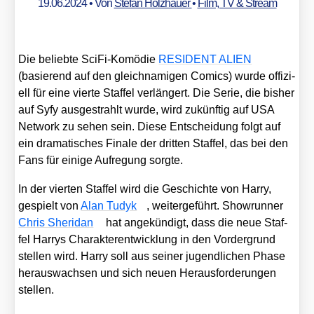
19.06.2024
• Von
Stefan Holzhauer
•
Film, TV & Stream
Die belieb­te Sci­Fi-Komö­die
RESIDENT ALIEN
(basie­rend auf den gleich­na­mi­gen Comics) wur­de offi­zi­
ell für eine vier­te Staf­fel ver­län­gert. Die Serie, die bis­her
auf Syfy aus­ge­strahlt wur­de, wird zukünf­tig auf USA
Net­work zu sehen sein. Die­se Ent­schei­dung folgt auf
ein dra­ma­ti­sches Fina­le der drit­ten Staf­fel, das bei den
Fans für eini­ge Auf­re­gung sorg­te.
In der vier­ten Staf­fel wird die Geschich­te von Har­ry,
gespielt von
Alan Tudyk
, wei­ter­ge­führt. Show­run­ner
Chris Sher­i­dan
hat ange­kün­digt, dass die neue Staf­
fel Har­rys Cha­rak­ter­ent­wick­lung in den Vor­der­grund
stel­len wird. Har­ry soll aus sei­ner jugend­li­chen Pha­se
her­aus­wach­sen und sich neu­en Her­aus­for­de­run­gen
stel­len.