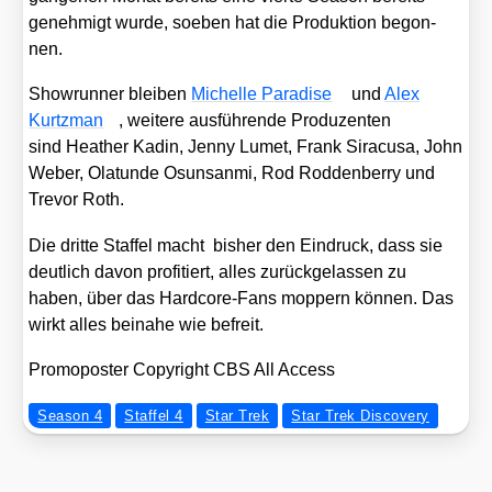
geneh­migt wur­de, soeben hat die Pro­duk­ti­on begon­
nen.
Show­run­ner blei­ben
Michel­le Para­di­se
und
Alex
Kurtzman
, wei­te­re aus­füh­ren­de Pro­du­zen­ten
sind Hea­ther Kadin, Jen­ny Lumet, Frank Sira­cu­sa, John
Weber, Olatun­de Osuns­an­mi, Rod Rod­den­ber­ry und
Tre­vor Roth.
Die drit­te Staf­fel macht bis­her den Ein­druck, dass sie
deut­lich davon pro­fi­tiert, alles zurück­ge­las­sen zu
haben, über das Hard­core-Fans mop­pern kön­nen. Das
wirkt alles bei­na­he wie befreit.
Pro­mo­pos­ter Copy­right CBS All Access
Season 4
Staffel 4
Star Trek
Star Trek Discovery