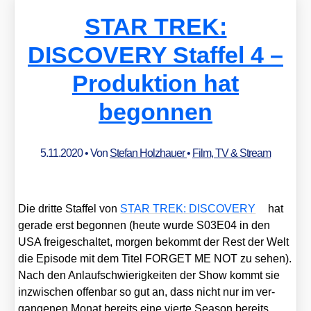
STAR TREK:
DISCOVERY Staffel 4 –
Produktion hat
begonnen
5.11.2020
• Von
Stefan Holzhauer
•
Film, TV & Stream
Die drit­te Staf­fel von
STAR TREK: DISCOVERY
hat
gera­de erst begon­nen (heu­te wur­de S03E04 in den
USA frei­ge­schal­tet, mor­gen bekommt der Rest der Welt
die Epi­so­de mit dem Titel FORGET ME NOT zu sehen).
Nach den Anlauf­schwie­rig­kei­ten der Show kommt sie
inzwi­schen offen­bar so gut an, dass nicht nur im ver­
gan­ge­nen Monat bereits eine vier­te Sea­son bereits