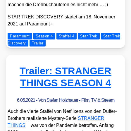
machen die Dreh­buch­au­to­ren es nicht mehr … ;)
STAR TREK DISCOVERY star­tet am 18. Novem­ber
2021 auf Para­mount+.
Paramount
Season 4
Staffel 4
Star Trek
Star Trek
Discovery
Trailer
Trailer: STRANGER
THINGS SEASON 4
6.05.2021
• Von
Stefan Holzhauer
•
Film, TV & Stream
Auch die vier­te Staf­fel von Net­fli­xens von den Duf­fer-
Brot­hers rea­li­sier­te Mys­tery-Serie
STRANGER
THINGS
war von der Pan­de­mie betrof­fen. Anfang