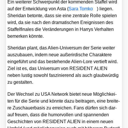
Ein wei­te­rer Schwer­punkt der kom­men­den Staf­fel wird
auf der Ent­wick­lung von Asta (
Sara Tom­ko
) lie­gen.
Sher­i­dan beton­te, dass sie eine zen­tra­le Rol­le spie­len
wird, da sie nach den dra­ma­ti­schen Ereig­nis­sen des
Staf­fel­fi­na­les die Ver­än­de­run­gen in Har­rys Ver­hal­ten
bemer­ken könn­te.
Sher­i­dan plant, das Ali­en-Uni­ver­sum der Serie wei­ter
aus­zu­bau­en, indem neue außer­ir­di­sche Cha­rak­te­re
ein­ge­führt und das bestehen­de Ali­en-Lore ver­tieft wird.
Ziel ist es, das Uni­ver­sum von RESIDENT ALIEN
neben lus­tig sowohl fas­zi­nie­rend als auch glaub­wür­dig
zu gestal­ten.
Der Wech­sel zu USA Net­work bie­tet neue Mög­lich­kei­
ten für die Serie und könn­te dazu bei­tra­gen, eine brei­te­
re Zuschau­er­ba­sis zu errei­chen. Fans dür­fen sich dar­
auf freu­en, dass die humor­vol­len und span­nen­den
Geschich­ten von RESIDENT ALIEN in einem neu­en