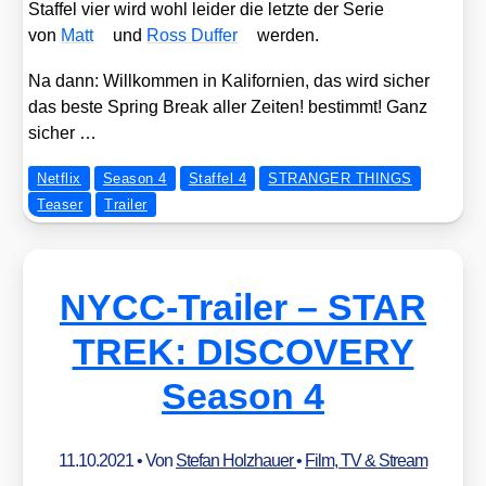
Staf­fel vier wird wohl lei­der die letz­te der Serie
von
Matt
und
Ross Duf­fer
wer­den.
Na dann: Will­kom­men in Kali­for­ni­en, das wird sicher
das bes­te Spring Break aller Zei­ten! bestimmt! Ganz
sicher …
Netflix
Season 4
Staffel 4
STRANGER THINGS
Teaser
Trailer
NYCC-Trailer – STAR
TREK: DISCOVERY
Season 4
11.10.2021
• Von
Stefan Holzhauer
•
Film, TV & Stream