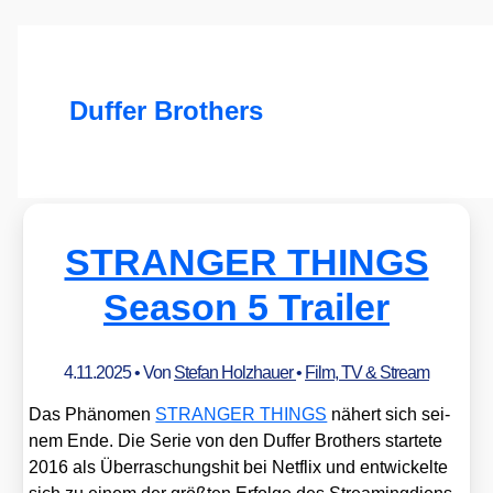
Duffer Brothers
STRANGER THINGS
Season 5 Trailer
4.11.2025
• Von
Stefan Holzhauer
•
Film, TV & Stream
Das Phä­no­men
STRANGER THINGS
nähert sich sei­
nem Ende. Die Serie von den Duf­fer Brot­hers star­te­te
2016 als Über­ra­schungs­hit bei Net­flix und ent­wi­ckel­te