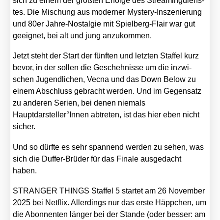
sich zu einem der größ­ten Erfol­ge des Strea­ming­diens­
tes. Die Mischung aus moder­ner Mys­tery-Insze­nie­rung
und 80er Jah­re-Nost­al­gie mit Spiel­berg-Flair war gut
geeig­net, bei alt und jung anzu­kom­men.
Jetzt steht der Start der fünf­ten und letz­ten Staf­fel kurz
bevor, in der sol­len die Gescheh­nis­se um die inzwi­
schen Jugend­li­chen, Vec­na und das Down Below zu
einem Abschluss gebracht wer­den. Und im Gegen­satz
zu ande­ren Seri­en, bei denen nie­mals
Hauptdarsteller°Innen abtre­ten, ist das hier eben nicht
sicher.
Und so dürf­te es sehr span­nend wer­den zu sehen, was
sich die Duf­fer-Brü­der für das Fina­le aus­ge­dacht
haben.
STRANGER THINGS Staf­fel 5 star­tet am 26 Novem­ber
2025 bei Net­flix. Aller­dings nur das ers­te Häpp­chen, um
die Abon­nen­ten län­ger bei der Stan­de (oder bes­ser: am