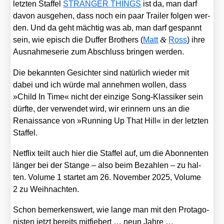
letz­ten Staf­fel
STRANGER THINGS
ist da, man darf
davon aus­ge­hen, dass noch ein paar Trai­ler fol­gen wer­
den. Und da geht mäch­tig was ab, man darf gespannt
&
sein, wie episch die Duf­fer Brot­hers (
Matt
Ross
) ihre
Aus­nah­me­se­rie zum Abschluss brin­gen wer­den.
Die bekann­ten Gesich­ter sind natür­lich wie­der mit
dabei und ich wür­de mal anneh­men wol­len, dass
»Child In Time« nicht der ein­zi­ge Song-Klas­si­ker sein
dürf­te, der ver­wen­det wird, wir erin­nern uns an die
Renais­sance von »Run­ning Up That Hill« in der letz­ten
Staf­fel.
Net­flix teilt auch hier die Staf­fel auf, um die Abon­nen­ten
län­ger bei der Stan­ge – also beim Bezah­len – zu hal­
ten. Volu­me 1 star­tet am 26. Novem­ber 2025, Volu­me
2 zu Weih­nach­ten.
Schon bemer­kens­wert, wie lan­ge man mit den Prot­ago­
nis­ten jetzt bereits mit­fie­bert … neun Jah­re …