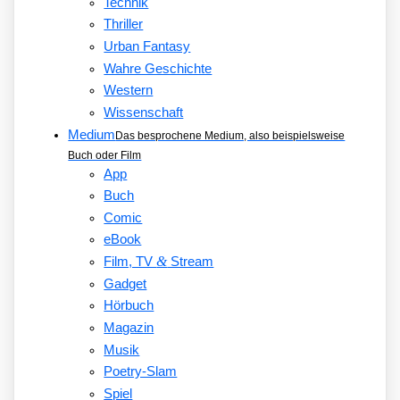
Technik
Thriller
Urban Fantasy
Wahre Geschichte
Western
Wissenschaft
Medium
Das besprochene Medium, also beispielsweise
Buch oder Film
App
Buch
Comic
eBook
&
Film, TV
Stream
Gadget
Hörbuch
Magazin
Musik
Poetry-Slam
Spiel