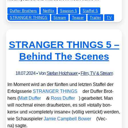
Duffer Brothers
Netflix
Season 5
Staffel 5
STRANGER THINGS
Stream
Teaser
Trailer
TV
STRANGER THINGS 5 –
Behind The Scenes
18.07.2024
• Von
Stefan Holzhauer
•
Film, TV & Stream
Im Moment wird an der fünf­ten und letz­ten Staf­fel der
Erfolgs­se­rie
STRANGER THINGS
der Duf­fer Brot­
&
hers (
Matt Duf­fer
Ross Duf­fer
) gear­bei­tet. Man
will noch­mal einen drauf­set­zen, es soll »total­ly bon­
kers« und »com­ple­te­ly ins­a­ne« (völ­lig ver­rückt) wer­den,
wie Schau­spie­ler
Jamie Camp­bell Bower
(Vec­
na) sag­te.