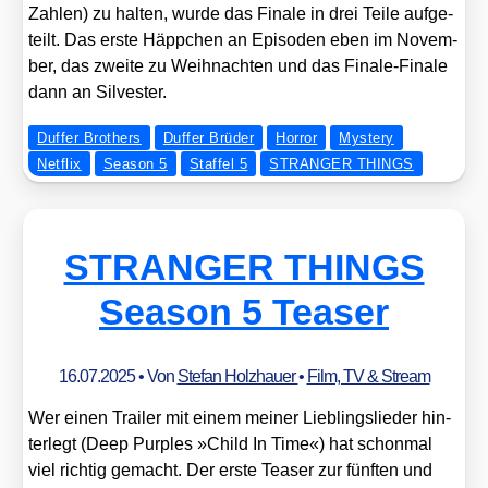
Zah­len) zu hal­ten, wur­de das Fina­le in drei Tei­le auf­ge­
teilt. Das ers­te Häpp­chen an Epi­so­den eben im Novem­
ber, das zwei­te zu Weih­nach­ten und das Fina­le-Fina­le
dann an Sil­ves­ter.
Duffer Brothers
Duffer Brüder
Horror
Mystery
Netflix
Season 5
Staffel 5
STRANGER THINGS
STRANGER THINGS
Season 5 Teaser
16.07.2025
• Von
Stefan Holzhauer
•
Film, TV & Stream
Wer einen Trai­ler mit einem mei­ner Lieb­lings­lie­der hin­
ter­legt (Deep Pur­ples »Child In Time«) hat schon­mal
viel rich­tig gemacht. Der ers­te Teaser zur fünf­ten und