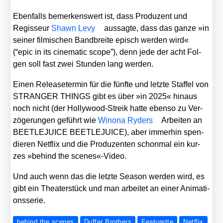
Eben­falls bemer­kens­wert ist, dass Pro­du­zent und
Regis­seur
Shawn Levy
aus­sag­te, dass das gan­ze »in
sei­ner fil­mi­schen Band­brei­te episch wer­den wird«
(“epic in its cine­ma­tic scope”), denn jede der acht Fol­
gen soll fast zwei Stun­den lang wer­den.
Einen Release­ter­min für die fünf­te und letz­te Staf­fel von
STRANGER THINGS gibt es über »in 2025« hin­aus
noch nicht (der Hol­ly­wood-Streik hat­te eben­so zu Ver­
zö­ge­run­gen geführt wie
Wino­na Ryders
Arbei­ten an
BEETLEJUICE BEETLEJUICE), aber immer­hin spen­
die­ren Net­flix und die Pro­du­zen­ten schon­mal ein kur­
zes »behind the scenes«-Video.
Und auch wenn das die letz­te Sea­son wer­den wird, es
gibt ein Thea­ter­stück und man arbei­tet an einer Ani­ma­ti­
ons­se­rie.
behind the scenes
Duffer Brothers
Featurette
Netflix