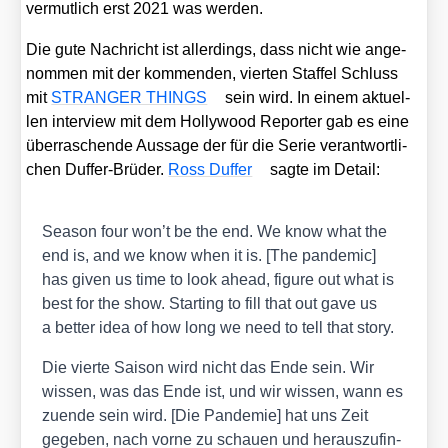
ver­mut­lich erst 2021 was wer­den.
Die gute Nach­richt ist aller­dings, dass nicht wie ange­
nom­men mit der kom­men­den, vier­ten Staf­fel Schluss
mit
STRANGER THINGS
sein wird. In einem aktu­el­
len inter­view mit dem Hol­ly­wood Repor­ter gab es eine
über­ra­schen­de Aus­sa­ge der für die Serie ver­ant­wort­li­
chen Duf­fer-Brü­der.
Ross Duf­fer
sag­te im Detail:
Sea­son four won’t be the end. We know what the
end is, and we know when it is. [The pan­de­mic]
has given us time to look ahead, figu­re out what is
best for the show. Start­ing to fill that out gave us
a bet­ter idea of how long we need to tell that sto­ry.
Die vier­te Sai­son wird nicht das Ende sein. Wir
wis­sen, was das Ende ist, und wir wis­sen, wann es
zuen­de sein wird. [Die Pan­de­mie] hat uns Zeit
gege­ben, nach vor­ne zu schau­en und her­aus­zu­fin­