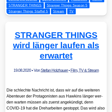
STRANGER THINGS
Stranger Things Season 5
Stranger Things Staffel 5
Stream
TV
STRANGER THINGS
wird länger laufen als
erwartet
19.08.2020
• Von
Stefan Holzhauer
•
Film, TV & Stream
Die schlech­te Nach­richt ist, dass wir auf die wei­te­ren
Aben­teu­er der Prot­ago­nis­ten aus Haw­kins län­ger wer­
den war­ten müs­sen als zuerst ange­kün­digt, denn
COVID-19 hat die Dreh­ar­bei­ten gestoppt. Das wird also