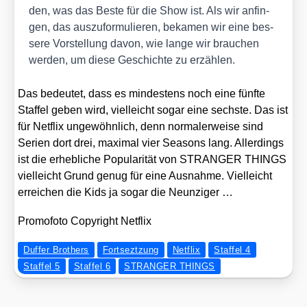
den, was das Bes­te für die Show ist. Als wir anfin­
gen, das aus­zu­for­mu­lie­ren, beka­men wir eine bes­
se­re Vor­stel­lung davon, wie lan­ge wir brau­chen
wer­den, um die­se Geschich­te zu erzäh­len.
Das bedeu­tet, dass es min­des­tens noch eine fünf­te
Staf­fel geben wird, viel­leicht sogar eine sechs­te. Das ist
für Net­flix unge­wöhn­lich, denn nor­ma­ler­wei­se sind
Seri­en dort drei, maxi­mal vier Sea­sons lang. Aller­dings
ist die erheb­li­che Popu­la­ri­tät von STRANGER THINGS
viel­leicht Grund genug für eine Aus­nah­me. Viel­leicht
errei­chen die Kids ja sogar die Neun­zi­ger …
Pro­mo­fo­to Copy­right Net­flix
Duffer Brothers
Fortseztzung
Netflix
Staffel 4
Staffel 5
Staffel 6
STRANGER THINGS