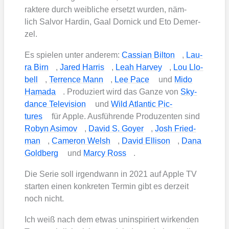
rak­te­re durch weib­li­che ersetzt wur­den, näm­
lich Sal­vor Har­din, Gaal Dor­nick und Eto Demer­
zel.
Es spie­len unter ande­rem:
Cas­si­an Bil­ton
,
Lau­
ra Birn
,
Jared Har­ris
,
Leah Har­vey
,
Lou Llo­
bell
,
Ter­rence Mann
,
Lee Pace
und
Mido
Hama­da
. Pro­du­ziert wird das Gan­ze von
Sky­
dance Tele­vi­si­on
und
Wild Atlan­tic Pic­
tures
für Apple. Aus­füh­ren­de Pro­du­zen­ten sind
Robyn Asi­mov
,
David S. Goy­er
,
Josh Fried­
man
,
Came­ron Welsh
,
David Elli­son
,
Dana
Gold­berg
und
Mar­cy Ross
.
Die Serie soll irgend­wann in 2021 auf Apple TV
star­ten einen kon­kre­ten Ter­min gibt es der­zeit
noch nicht.
Ich weiß nach dem etwas unin­spi­riert wir­ken­den