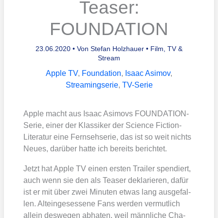
Teaser:
FOUNDATION
23.06.2020
• Von
Stefan Holzhauer
•
Film, TV &
Stream
Apple TV
,
Foundation
,
Isaac Asimov
,
Streamingserie
,
TV-Serie
Apple macht aus Isaac Asi­movs FOUN­DA­TI­ON-
Serie, einer der Klas­si­ker der Sci­ence Fic­tion-
Lite­ra­tur eine Fern­seh­se­rie, das ist so weit nichts
Neu­es, dar­über hat­te ich bereits berich­tet.
Jetzt hat Apple TV einen ers­ten Trai­ler spen­diert,
auch wenn sie den als Teaser dekla­rie­ren, dafür
ist er mit über zwei Minu­ten etwas lang aus­ge­fal­
len. Alt­ein­ge­ses­se­ne Fans wer­den ver­mut­lich
allein des­we­gen abha­ten, weil männ­li­che Cha­