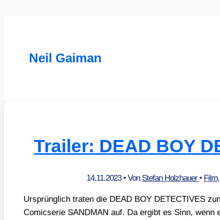
Neil Gaiman
Trailer: DEAD BOY 
14.11.2023
• Von
Stefan Holzhauer
•
Film
Ursprüng­lich tra­ten die DEAD BOY DETECTIVES zum 
Comic­se­rie SANDMAN auf. Da ergibt es Sinn, wenn ein