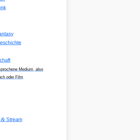
unk
antasy
eschichte
chaft
sprochene Medium, also
uch oder Film
&
V
Stream