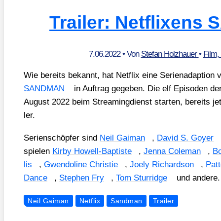
Trailer: Netflixen
7.06.2022
• Von
Stefan Holzhauer
•
Film,
Wie bereits bekannt, hat Net­flix eine Seri­en­ad­ap­ti­o
SANDMAN
in Auf­trag gege­ben. Die elf Epi­so­den der
August 2022 beim Strea­ming­dienst star­ten, bereits je
ler.
Seri­en­schöp­fer sind
Neil Gai­man
,
David S. Goy­er
spie­len
Kir­by Howell-Bap­tis­te
,
Jen­na Cole­man
,
Bo
lis
,
Gwen­do­li­ne Chris­tie
,
Joely Richard­son
,
Pat­
Dance
,
Ste­phen Fry
,
Tom Stur­ridge
und ande­re.
Neil Gaiman
Netflix
Sandman
Trailer