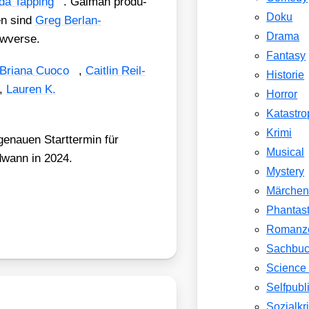
da Tap­ping
. Gai­man pro­du­
Doku
nen sind
Greg Ber­lan­
Drama
w­ver­se.
Fantasy
Bria­na Cuo­co
,
Cait­lin Reil­
Historie
,
Lau­ren K.
Horror
Katastr
Krimi
genau­en Start­ter­min für
Musical
d­wann in 2024.
Mystery
Märche
Phantast
Romanz
Sachbu
Science 
Selfpubl
Sozialkri