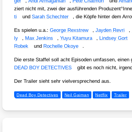
ger
,
Andi Arma­ga­ni­an
,
Pete Chat­mon
und
Aman­
ziert nicht mit, zwei der aus­füh­ren­den Produzent°In
ti
und
Sarah Sch­ech­ter
, die Köp­fe hin­ter dem Arro­
Es spie­len u.a.:
Geor­ge Rex­strew
,
Jay­den Revri
,
ly
,
Max Jenk­ins
,
Yuyu Kita­mu­ra
,
Lind­sey Gort
Robek
und
Rochel­le Okoye
.
Die ers­te Staf­fel soll acht Epi­so­den umfas­sen, einen 
DEAD BOY DETECTIVES
gibt es noch nicht, irgen
Der Trai­ler sieht sehr viel­ver­spre­chend aus.
Dead Boy Detectives
Neil Gaiman
Netflix
Trailer