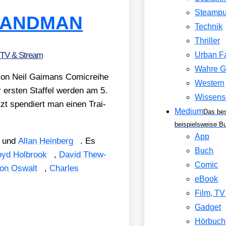
Steamp
s SANDMAN
Technik
Thriller
 TV & Stream
Urban F
Wahre G
n von Neil Gai­mans Comic­rei­he
Western
 ers­ten Staf­fel wer­den am 5.
Wissens
tzt spen­diert man einen Trai­
Medium
Das be
beispielsweise B
App
und
Allan Hein­berg
. Es
Buch
yd Hol­brook
,
David Thew­
Comic
ton Oswalt
,
Charles
eBook
Film, T
Gadget
Hörbuch