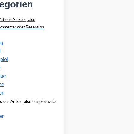
tegorien
Art des Artikels, also
Kommentar oder Rezension
ng
d
piel
w
tar
be
on
s des Artikel, also beispielsweise
er