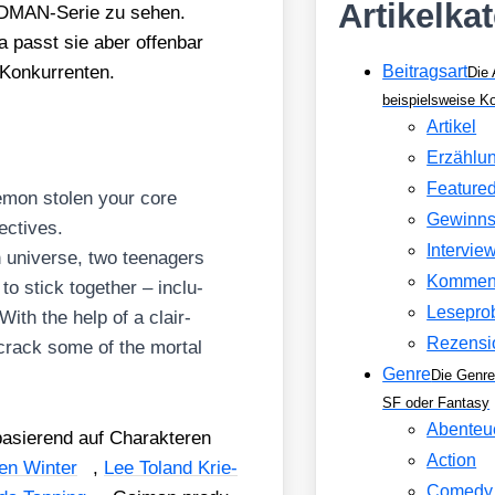
Artikelka
AND­MAN-Serie zu sehen.
a passt sie aber offen­bar
on­kur­ren­ten.
Beitragsart
Die 
beispielsweise 
Artikel
Erzählu
Feature
mon sto­len your core
Gewinns
­ti­ves.
Intervie
 uni­ver­se, two teen­agers
Kommen
o stick tog­e­ther – inclu­
Lesepro
With the help of a clair­
Rezensi
 crack some of the mor­tal
Genre
Die Genre
SF oder Fantasy
Abenteu
basie­rend auf Cha­rak­te­ren
Action
en Win­ter
,
Lee Toland Krie­
Comedy