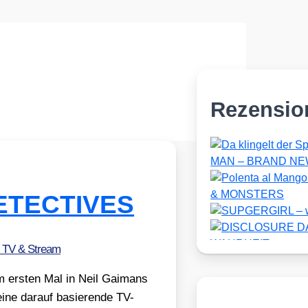
Rezensio
DETECTIVES
, TV & Stream
ers­ten Mal in Neil Gai­mans
e dar­auf basie­ren­de TV-