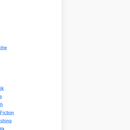
ophe
n
ik
e
ch
Fiction
ishing
tik