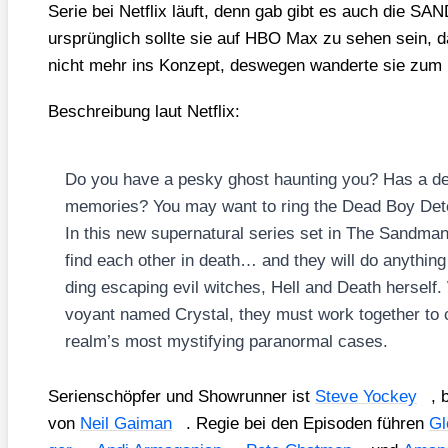
Serie bei Net­flix läuft, denn gab gibt es auch die S
ursprüng­lich soll­te sie auf HBO Max zu sehen sein, d
nicht mehr ins Kon­zept, des­we­gen wan­der­te sie zum K
Beschrei­bung laut Net­flix:
Do you have a pes­ky ghost haun­ting you? Has a de
memo­ries? You may want to ring the Dead Boy Detec
In this new super­na­tu­ral series set in The Sand­man
find each other in death… and they will do any­thing t
ding esca­ping evil wit­ches, Hell and Death hers­elf. 
voy­ant named Crys­tal, they must work tog­e­ther to
realm’s most mys­ti­fy­ing para­nor­mal cases.
Seri­en­schöp­fer und Show­run­ner ist
Ste­ve Yockey
, 
von
Neil Gai­man
. Regie bei den Epi­so­den füh­ren
Gl