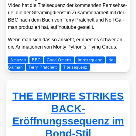
Video hat die Titel­se­quenz der kom­men­den Fern­seh­se­
rie, die der Steam­ing­dienst in Zusam­men­ar­beit mit der
BBC nach dem Buch von Ter­ry Prat­chett und Neil Gai­
man pro­du­ziert hat, auf You­tube gestellt.
Wenn man sich das so ansieht, erin­nert es schwer an
die Ani­ma­tio­nen von Mon­ty Python’s Fly­ing Cir­cus.
Amazon
BBC
Good Omens
Introsequenz
Neil
Gaiman
Terry Pratchett
Titelsequenz
THE EMPIRE STRIKES
BACK-
Eröffnungssequenz im
Bond-Stil