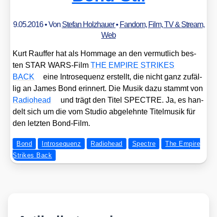
9.05.2016
• Von
Stefan Holzhauer
•
Fandom
,
Film, TV & Stream
,
Web
Kurt Rauf­fer hat als Hom­mage an den ver­mut­lich bes­
ten STAR WARS-Film
THE EMPIRE STRIKES
BACK
eine Intro­se­quenz erstellt, die nicht ganz zufäl­
lig an James Bond erin­nert. Die Musik dazu stammt von
Radio­head
und trägt den Titel SPECTRE. Ja, es han­
delt sich um die vom Stu­dio abge­lehn­te Titel­mu­sik für
den letz­ten Bond-Film.
Bond
Introsequenz
Radiohead
Spectre
The Empire
Strikes Back