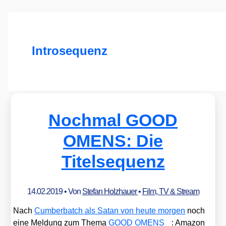
Introsequenz
Nochmal GOOD
OMENS: Die
Titelsequenz
14.02.2019
• Von
Stefan Holzhauer
•
Film, TV & Stream
Nach
Cum­ber­batch als Satan von heu­te mor­gen
noch
eine Mel­dung zum The­ma
GOOD OMENS
: Ama­zon