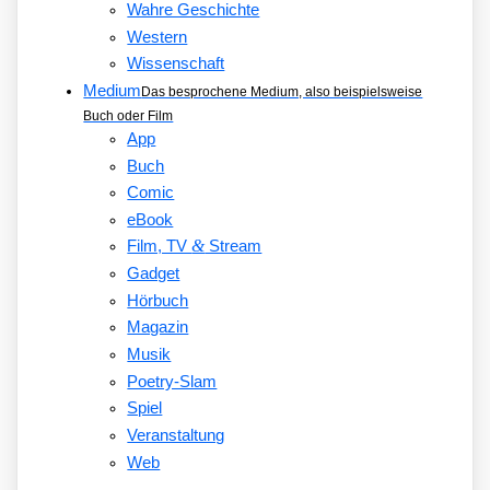
Wahre Geschichte
Western
Wissenschaft
Medium
Das besprochene Medium, also beispielsweise
Buch oder Film
App
Buch
Comic
eBook
&
Film, TV
Stream
Gadget
Hörbuch
Magazin
Musik
Poetry-Slam
Spiel
Veranstaltung
Web