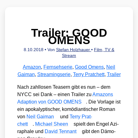
Trailer: GOOD
OMENS
8.10.2018
• Von
Stefan Holzhauer
•
Film, TV &
Stream
Amazon
,
Fernsehserie
,
Good Omens
,
Neil
Gaiman
,
Streamingserie
,
Terry Pratchett
,
Trailer
Nach zahl­lo­sen Teasern gibt es nun – dem
NYCC sei Dank – einen Trai­ler zu
Ama­zons
Adap­ti­on von GOOD OMENS
. Die Vor­la­ge ist
ein apo­ka­lyp­ti­scher, komö­di­an­ti­scher Roman
von
Neil Gai­man
und
Ter­ry Prat­
chett
.
Micha­el Sheen
spielt den Engel Azi­
ra­pha­le und
David Ten­n­ant
gibt den Dämo­