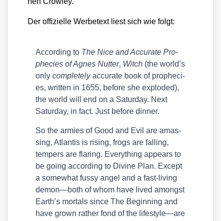
nen Crow­ley.
Der offi­zi­el­le Wer­be­text liest sich wie folgt:
Accor­ding to
The Nice and Accu­ra­te Pro­
phe­ci­es of Agnes Nut­ter
,
Witch
(the world’s
only
com­ple­te­ly
accu­ra­te book of pro­phe­ci­
es, writ­ten in 1655, befo­re she explo­ded),
the world will end on a Satur­day. Next
Satur­day, in fact. Just befo­re din­ner.
So the armies of Good and Evil are amas­
sing, Atlan­tis is rising, frogs are fal­ling,
tem­pers are fla­ring. Ever­y­thing appears to
be going accor­ding to Divi­ne Plan. Except
a some­what fus­sy angel and a fast-living
demon—both of whom have lived among­st
Earth’s mor­tals sin­ce The Begin­ning and
have grown rather fond of the lifestyle—are