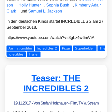
son
,
Hol­ly Hun­ter
,
Sophia Bush
,
Kim­ber­ly Adair
Clark
und
Samu­el L. Jack­son
.
In den deut­schen Kinos star­tet INCREDIBLES 2 am 27.
Sep­tem­ber 2018.
https://​www​.you​tube​.com/​w​a​t​c​h​?​v​=​3​g​L​z​4​w​6​m​ViA
Animationsfilm
Incredibles 2
Pixar
Superhelden
The
Incredibles
Trailer
Teaser: THE
INCREDIBLES 2
19.11.2017
• Von
Stefan Holzhauer
•
Film, TV & Stream