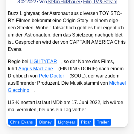
8.02.2022
• Von
Stefan Holzhauer
•
Film, TV & Stream
Buzz Ligh­tyear, der Astro­naut aus diver­sen TOY STO­
RY-Fil­men bekommt eine Ori­gin-Sto­ry in einem eige­
nen Strei­fen. Wobei: Tat­säch­lich geht es hier eigent­lich
um den Astro­nau­ten, dem das Spiel­zeug nach­ge­bil­det
ist. Gespro­chen wird der von CAPTAIN AMERICA Chris
Evans.
Regie bei
LIGHTYEAR
, so der Name des Films,
führt
Angus MacLa­ne
(FINDING DORIE) nach einem
Dreh­buch von
Pete Doc­ter
(SOUL), der war zudem
aus­füh­ren­der Pro­du­zent. Die Musik stammt von
Micha­el
Giac­chi­no
.
US-Kino­start ist laut IMDb am 17. Juni 2022, ich wür­de
mal ver­mu­ten, bei uns ein Tag vor­her.
Chris Evans
Disney
Lightyear
Pixar
Trailer