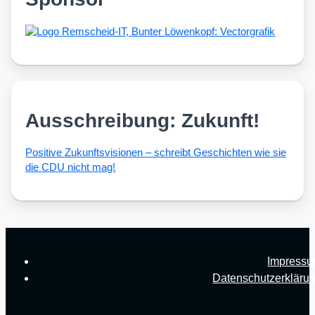
Ausschreibung: Zukunft!
Posi­ti­ve Zukunfts­vi­sio­nen – schreibt Geschich­ten wie sie
die CDU nicht mag!
Impress
Datenschutzerkläru