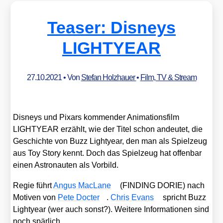
Teaser: Disneys
LIGHTYEAR
27.10.2021
• Von
Stefan Holzhauer
•
Film, TV & Stream
Dis­neys und Pix­ars kom­men­der Ani­ma­ti­ons­film
LIGHTYEAR erzählt, wie der Titel schon andeu­tet, die
Geschich­te von Buzz Ligh­tyear, den man als Spiel­zeug
aus Toy Sto­ry kennt. Doch das Spiel­zeug hat offen­bar
einen Astro­nau­ten als Vor­bild.
Regie führt
Angus MacLa­ne
(FINDING DORIE) nach
Moti­ven von
Pete Doc­ter
.
Chris Evans
spricht Buzz
Ligh­tyear (wer auch sonst?). Wei­te­re Infor­ma­tio­nen sind
noch spär­lich.