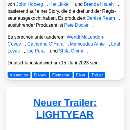
von
John Hoberg
,
Kat Lik­kel
und
Bren­da Hsueh
,
basie­rend auf einer Sto­ry, die die drei und der Regis­
seur aus­ge­kocht haben. Es pro­du­ziert
Deni­se Ream
,
aus­füh­ren­der Pro­du­zent ist
Pete Doc­ter
.
Es spre­chen unter ande­rem:
Wen­di McLen­don-
Covey
,
Cathe­ri­ne O’Ha­ra
,
Mamou­dou Athie
,
Leah
Lewis
,
Joe Pera
und
Shi­la Ommi
.
Deutsch­land­start wird am 15. Juni 2023 sein.
Animation
Disney
Elemental
Pixar
Trailer
Neuer Trailer:
LIGHTYEAR