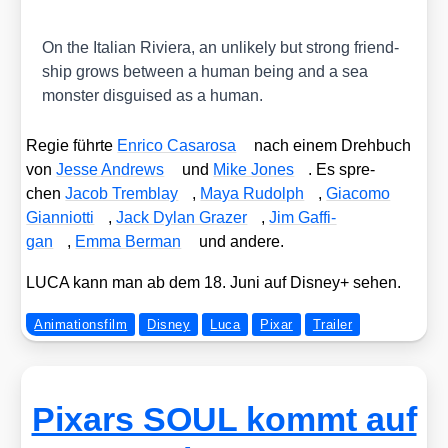
On the Ita­li­an Rivie­ra, an unli­kely but strong fri­end­
ship grows bet­ween a human being and a sea
mons­ter dis­gu­i­sed as a human.
Regie führ­te
Enri­co Casaro­sa
nach einem Dreh­buch
von
Jes­se Andrews
und
Mike Jones
. Es spre­
chen
Jacob Trem­b­lay
,
Maya Rudolph
,
Gia­co­mo
Gian­niot­ti
,
Jack Dylan Gra­zer
,
Jim Gaf­fi­
gan
,
Emma Ber­man
und ande­re.
LUCA kann man ab dem 18. Juni auf Dis­ney+ sehen.
Animationsfilm
Disney
Luca
Pixar
Trailer
Pixars SOUL kommt auf