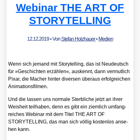
Webinar THE ART OF
STORYTELLING
12.12.2019
• Von
Stefan Holzhauer
•
Medien
Wenn sich jemand mit Sto­rytel­ling, das ist Neu­deutsch
für »Geschich­ten erzäh­len«, aus­kennt, dann ver­mut­lich
Pix­ar, die Macher hin­ter diver­sen über­aus erfolg­rei­chen
Ani­ma­ti­ons­fil­men.
Und die las­sen uns nor­ma­le Sterb­li­che jetzt an ihrer
Weis­heit teil­ha­ben, denn es gibt ein ziem­lich umfang­
rei­ches Web­i­nar mit dem Titel THE ART OF
STORYTELLING, das man sich völ­lig kos­ten­los anse­
hen kann.