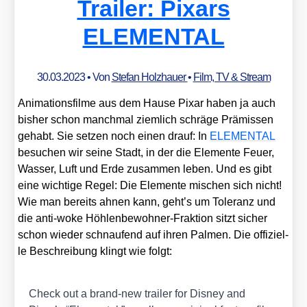
Trailer: Pixars
ELEMENTAL
30.03.2023
• Von
Stefan Holzhauer
•
Film, TV & Stream
Ani­ma­ti­ons­fil­me aus dem Hau­se Pix­ar haben ja auch
bis­her schon manch­mal ziem­lich schrä­ge Prä­mis­sen
gehabt. Sie set­zen noch einen drauf: In
ELEMENTAL
besu­chen wir sei­ne Stadt, in der die Ele­men­te Feu­er,
Was­ser, Luft und Erde zusam­men leben. Und es gibt
eine wich­ti­ge Regel: Die Ele­men­te mischen sich nicht!
Wie man bereits ahnen kann, geht’s um Tole­ranz und
die anti-woke Höh­len­be­woh­ner-Frak­ti­on sitzt sicher
schon wie­der schnau­fend auf ihren Pal­men. Die offi­zi­el­
le Beschrei­bung klingt wie folgt:
Check out a brand-new trai­ler for Dis­ney and