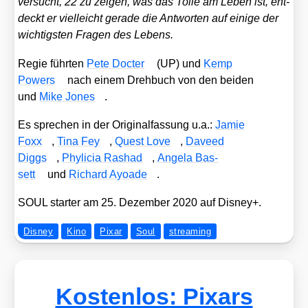
ver­sucht, 22 zu zei­gen, was das Tol­le am Leben ist, ent­
deckt er viel­leicht gera­de die Ant­wor­ten auf eini­ge der
wich­tigs­ten Fra­gen des Lebens.
Regie führ­ten
Pete Doc­ter
(UP) und
Kemp
Powers
nach einem Dreh­buch von den bei­den
und
Mike Jones
.
Es spre­chen in der Ori­gi­nal­fas­sung u.a.:
Jamie
Foxx
,
Tina Fey
,
Quest Love
,
Dave­ed
Diggs
,
Phy­li­cia Ras­had
,
Ange­la Bas­
sett
und
Richard Ayoa­de
.
SOUL star­ter am 25. Dezem­ber 2020 auf Dis­ney+.
Disney
Kino
Pixar
Soul
streaming
Kostenlos: Pixars