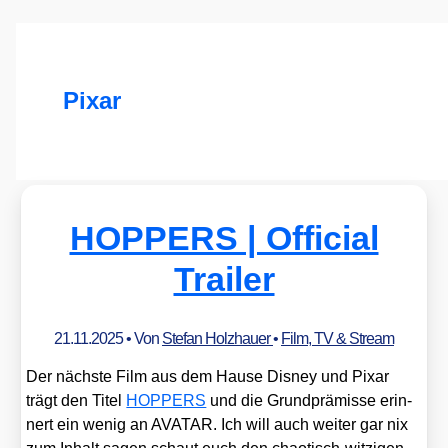
Pixar
HOPPERS | Official
Trailer
21.11.2025
• Von
Stefan Holzhauer
•
Film, TV & Stream
Der nächs­te Film aus dem Hau­se Dis­ney und Pix­ar
trägt den Titel
HOPPERS
und die Grund­prä­mis­se erin­
nert ein wenig an AVATAR. Ich will auch wei­ter gar nix