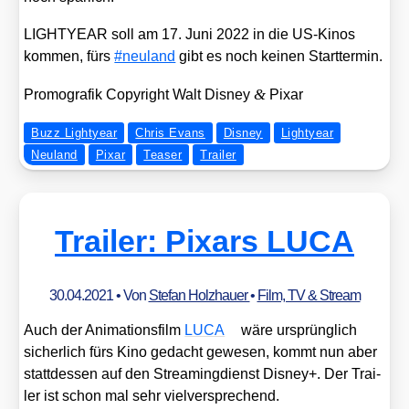
LIGHTYEAR soll am 17. Juni 2022 in die US-Kinos
kom­men, fürs
#neu­land
gibt es noch kei­nen Start­ter­min.
&
Pro­mo­gra­fik Copy­right Walt Dis­ney
Pix­ar
Buzz Lightyear
Chris Evans
Disney
Lightyear
Neuland
Pixar
Teaser
Trailer
Trailer: Pixars LUCA
30.04.2021
• Von
Stefan Holzhauer
•
Film, TV & Stream
Auch der Ani­ma­ti­ons­film
LUCA
wäre ursprüng­lich
sicher­lich fürs Kino gedacht gewe­sen, kommt nun aber
statt­des­sen auf den Strea­ming­dienst Dis­ney+. Der Trai­
ler ist schon mal sehr viel­ver­spre­chend.