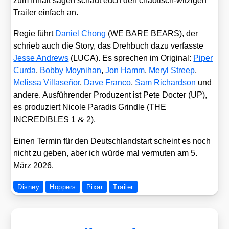
zum Inhalt sagen schaut euch den chao­tisch-wit­zi­gen
Trai­ler ein­fach an.
Regie führt
Dani­el Chong
(WE BARE BEARS), der
schrieb auch die Sto­ry, das Dreh­buch dazu ver­fass­te
Jes­se Andrews
(LUCA). Es spre­chen im Ori­gi­nal:
Piper
Cur­da
,
Bob­by Moy­ni­han
,
Jon Hamm
,
Meryl Streep
,
Melis­sa Vil­la­se­ñor
,
Dave Fran­co
,
Sam Richard­son
und
ande­re. Aus­füh­ren­der Pro­du­zent ist Pete Doc­ter (UP),
es pro­du­ziert Nico­le Para­dis Grind­le (THE
&
INCREDIBLES 1
2).
Einen Ter­min für den Deutsch­land­start scheint es noch
nicht zu geben, aber ich wür­de mal ver­mu­ten am 5.
März 2026.
Disney
Hoppers
Pixar
Trailer