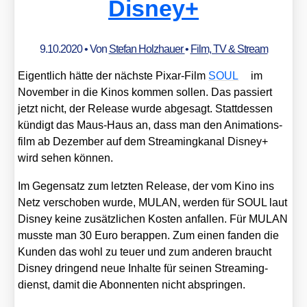
Disney+
9.10.2020
• Von
Stefan Holzhauer
•
Film, TV & Stream
Eigent­lich hät­te der nächs­te Pix­ar-Film
SOUL
im
Novem­ber in die Kinos kom­men sol­len. Das pas­siert
jetzt nicht, der Release wur­de abge­sagt. Statt­des­sen
kün­digt das Maus-Haus an, dass man den Ani­ma­ti­ons­
film ab Dezem­ber auf dem Strea­ming­ka­nal Dis­ney+
wird sehen kön­nen.
Im Gegen­satz zum letz­ten Release, der vom Kino ins
Netz ver­scho­ben wur­de, MULAN, wer­den für SOUL laut
Dis­ney kei­ne zusätz­li­chen Kos­ten anfal­len. Für MULAN
muss­te man 30 Euro berap­pen. Zum einen fan­den die
Kun­den das wohl zu teu­er und zum ande­ren braucht
Dis­ney drin­gend neue Inhal­te für sei­nen Strea­ming­
dienst, damit die Abon­nen­ten nicht absprin­gen.