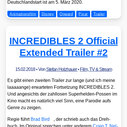
Deutsch­land­start ist am 5. März 2020.
Animationsfilm
Disney
Onward
Pixar
Trailer
INCREDIBLES 2 Official
Extended Trailer #2
15.02.2018
• Von
Stefan Holzhauer
•
Film, TV & Stream
Es gibt einen zwei­ten Trai­ler zur lan­ge (und ich mei­ne
laaaaan­ge) erwar­te­ten Fort­set­zung INCREDIBLES 2.
Und ange­sichts der zahl­lo­sen Super­hel­den-Pos­sen im
Kino macht es natür­lich viel Sinn, eine Par­odie aufs
Gen­re zu zei­gen.
Regie führt
Brad Bird
, der schrieb auch das Dreh­
buch. Im Ori­gi­nal spre­chen unter ande­rem
Craig T. Nel­