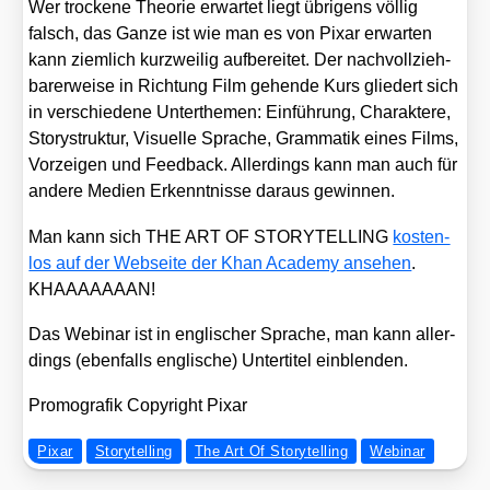
Wer tro­cke­ne Theo­rie erwar­tet liegt übri­gens völ­lig
falsch, das Gan­ze ist wie man es von Pix­ar erwar­ten
kann ziem­lich kurz­wei­lig auf­be­rei­tet. Der nach­voll­zieh­
ba­rer­wei­se in Rich­tung Film gehen­de Kurs glie­dert sich
in ver­schie­de­ne Unter­the­men: Ein­füh­rung, Cha­rak­te­re,
Sto­ry­struk­tur, Visu­el­le Spra­che, Gram­ma­tik eines Films,
Vor­zei­gen und Feed­back. Aller­dings kann man auch für
ande­re Medi­en Erkennt­nis­se dar­aus gewin­nen.
Man kann sich THE ART OF STORYTELLING
kos­ten­
los auf der Web­sei­te der Khan Aca­de­my anse­hen
.
KHAAAAAAAN!
Das Web­i­nar ist in eng­li­scher Spra­che, man kann aller­
dings (eben­falls eng­li­sche) Unter­ti­tel ein­blen­den.
Pro­mo­gra­fik Copy­right Pix­ar
Pixar
Storytelling
The Art Of Storytelling
Webinar