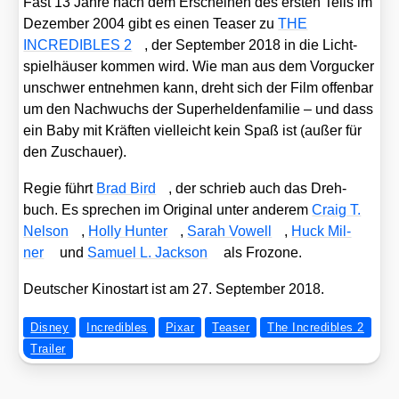
Fast 13 Jah­re nach dem Erschei­nen des ers­ten Teils im
Dezem­ber 2004 gibt es einen Teaser zu
THE
INCREDIBLES 2
, der Sep­tem­ber 2018 in die Licht­
spiel­häu­ser kom­men wird. Wie man aus dem Vor­gu­cker
unschwer ent­neh­men kann, dreht sich der Film offen­bar
um den Nach­wuchs der Super­hel­den­fa­mi­lie – und dass
ein Baby mit Kräf­ten viel­leicht kein Spaß ist (außer für
den Zuschau­er).
Regie führt
Brad Bird
, der schrieb auch das Dreh­
buch. Es spre­chen im Ori­gi­nal unter ande­rem
Craig T.
Nel­son
,
Hol­ly Hun­ter
,
Sarah Vowell
,
Huck Mil­
ner
und
Samu­el L. Jack­son
als Fro­zo­ne.
Deut­scher Kino­start ist am 27. Sep­tem­ber 2018.
Disney
Incredibles
Pixar
Teaser
The Incredibles 2
Trailer