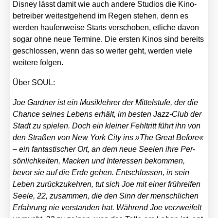
Dis­ney lässt damit wie auch ande­re Stu­di­os die Kino­
be­trei­ber wei­test­ge­hend im Regen ste­hen, denn es
wer­den hau­fen­wei­se Starts ver­scho­ben, etli­che davon
sogar ohne neue Ter­mi­ne. Die ers­ten Kinos sind bereits
geschlos­sen, wenn das so wei­ter geht, wer­den vie­le
wei­te­re fol­gen.
Über SOUL:
Joe Gard­ner ist ein Musik­leh­rer der Mit­tel­stu­fe, der die
Chan­ce sei­nes Lebens erhält, im bes­ten Jazz-Club der
Stadt zu spie­len. Doch ein klei­ner Fehl­tritt führt ihn von
den Stra­ßen von New York City ins »The Gre­at Befo­re«
– ein fan­tas­ti­scher Ort, an dem neue See­len ihre Per­
sön­lich­kei­ten, Macken und Inter­es­sen bekom­men,
bevor sie auf die Erde gehen. Ent­schlos­sen, in sein
Leben zurück­zu­keh­ren, tut sich Joe mit einer früh­rei­fen
See­le, 22, zusam­men, die den Sinn der mensch­li­chen
Erfah­rung nie ver­stan­den hat. Wäh­rend Joe ver­zwei­felt