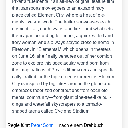
Pixar’s “Ele­men­tal,” an all-new ori­gi­nal fea­ture film
that trans­ports movie­goers to an extra­or­di­na­ry
place cal­led Ele­ment City, whe­re a host of ele­
ments live and work. The trai­ler show­ca­ses each
element—air, earth, water and fire—and what sets
them apart accor­ding to Ember, a quick-wit­ted and
fiery woman who’s always stay­ed clo­se to home in
Fire­town. In “Ele­men­tal,” which opens in thea­ters
on June 16, she final­ly ven­tures out of her com­fort
zone to explo­re this spec­ta­cu­lar world born from
the ima­gi­na­ti­ons of Pixar’s film­ma­kers and spe­ci­fi­
cal­ly craf­ted for the big-screen expe­ri­ence. Ele­ment
City is inspi­red by big cities around the glo­be and
embraces theo­ri­zed con­tri­bu­ti­ons from each ele­
men­tal community—from giant pine-tree-like buil­
dings and water­fall sky­scra­pers to a tor­na­do-
shaped are­na cal­led Cyclo­ne Sta­di­um.
Regie führt
Peter Sohn
nach einem Dreh­buch