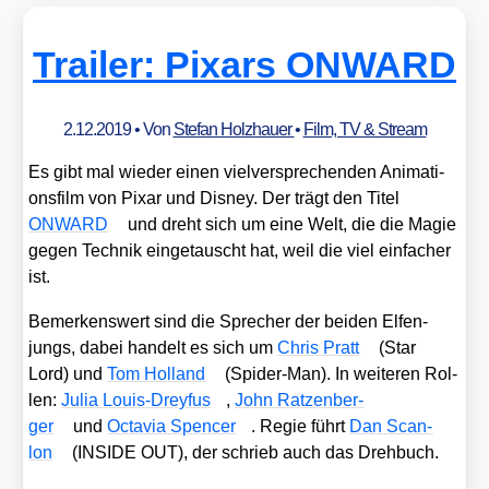
Trailer: Pixars ONWARD
2.12.2019
• Von
Stefan Holzhauer
•
Film, TV & Stream
Es gibt mal wie­der einen viel­ver­spre­chen­den Ani­ma­ti­
ons­film von Pix­ar und Dis­ney. Der trägt den Titel
ONWARD
und dreht sich um eine Welt, die die Magie
gegen Tech­nik ein­ge­tauscht hat, weil die viel ein­fa­cher
ist.
Bemer­kens­wert sind die Spre­cher der bei­den Elfen­
jungs, dabei han­delt es sich um
Chris Pratt
(Star
Lord) und
Tom Hol­land
(Spi­der-Man). In wei­te­ren Rol­
len:
Julia Lou­is-Drey­fus
,
John Rat­zen­ber­
ger
und
Octa­via Spen­cer
. Regie führt
Dan Scan­
lon
(INSIDE OUT), der schrieb auch das Dreh­buch.