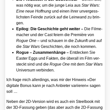
was nötig war, um die jun­ge Leia aus
Star Wars:
Eine neue Hoff­nung
und einen ihrer unver­gess­
lichs­ten Fein­de zurück auf die Lein­wand zu brin­
gen.
Epi­log: Die Geschich­te geht wei­ter –
Die Fil­me­
ma­cher und der Cast fei­ern die Pre­miè­re von
Rogue One
– und schau­en in die Zukunft und auf
die
Star Wars
Geschich­ten, die noch kom­men.
Rogue – Zusam­men­hän­ge –
Ent­de­cken Sie
Eas­ter Eggs und Fak­ten, die über­all im Film ver­
steckt sind und die
Rogue One
mit dem
Star Wars
Uni­ver­sum ver­bin­den.
Ich fra­ge mich aller­dings, was mir der Hin­weis »Der
digi­ta­le Bonus kann je nach Anbie­ter vari­ie­ren« sagen
soll …
Neben der 2D-Ver­si­on wird es auch ein Steel­book mit
der 3D-Fas­sung geben (das aber auch die 2D-Fas­sung