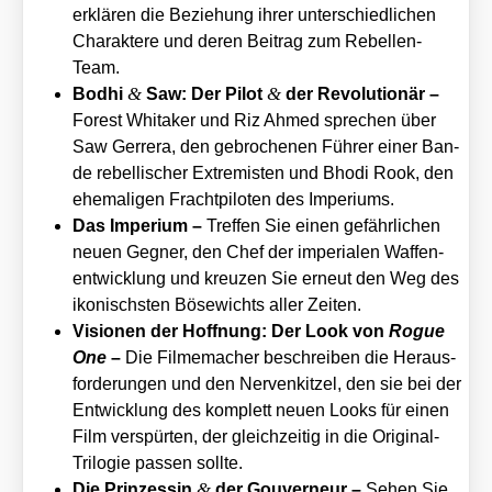
erklä­ren die Bezie­hung ihrer unter­schied­li­chen
Cha­rak­te­re und deren Bei­trag zum Rebel­len-
Team.
&
&
Bodhi
Saw: Der Pilot
der Revo­lu­tio­när –
Forest Whita­ker und Riz Ahmed spre­chen über
Saw Ger­rera, den gebro­che­nen Füh­rer einer Ban­
de rebel­li­scher Extre­mis­ten und Bho­di Rook, den
ehe­ma­li­gen Fracht­pi­lo­ten des Impe­ri­ums.
Das Impe­ri­um –
Tref­fen Sie einen gefähr­li­chen
neu­en Geg­ner, den Chef der impe­ria­len Waf­fen­
ent­wick­lung und kreu­zen Sie erneut den Weg des
iko­nischs­ten Böse­wichts aller Zei­ten.
Visio­nen der Hoff­nung: Der Look von
Rogue
One
–
Die Fil­me­ma­cher beschrei­ben die Heraus­
forderungen und den Ner­ven­kit­zel, den sie bei der
Ent­wick­lung des kom­plett neu­en Looks für einen
Film ver­spür­ten, der gleich­zei­tig in die Ori­gi­nal-
Tri­lo­gie pas­sen soll­te.
&
Die Prin­zes­sin
der Gou­ver­neur –
Sehen Sie,