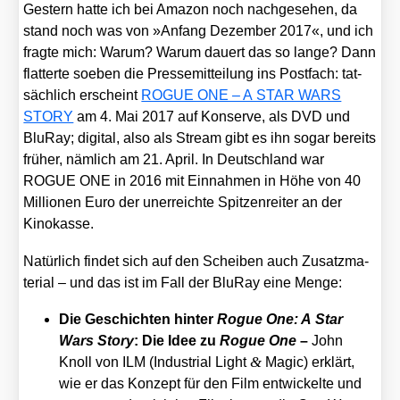
Ges­tern hat­te ich bei Ama­zon noch nach­ge­se­hen, da
stand noch was von »Anfang Dezem­ber 2017«, und ich
frag­te mich: War­um? War­um dau­ert das so lan­ge? Dann
flat­ter­te soeben die Pres­se­mit­tei­lung ins Post­fach: tat­
säch­lich erscheint
ROGUE ONE – A STAR WARS
STORY
am 4. Mai 2017 auf Kon­ser­ve, als DVD und
Blu­Ray; digi­tal, also als Stream gibt es ihn sogar bereits
frü­her, näm­lich am 21. April. In Deutsch­land war
ROGUE ONE in 2016 mit Ein­nah­men in Höhe von 40
Mil­lio­nen Euro der uner­reich­te Spit­zen­rei­ter an der
Kino­kas­se.
Natür­lich fin­det sich auf den Schei­ben auch Zusatz­ma­
te­ri­al – und das ist im Fall der Blu­Ray eine Men­ge:
Die Geschich­ten hin­ter
Rogue One: A Star
Wars Sto­ry
: Die Idee zu
Rogue One
–
John
&
Knoll von ILM (Indus­tri­al Light
Magic) erklärt,
wie er das Kon­zept für den Film ent­wi­ckel­te und