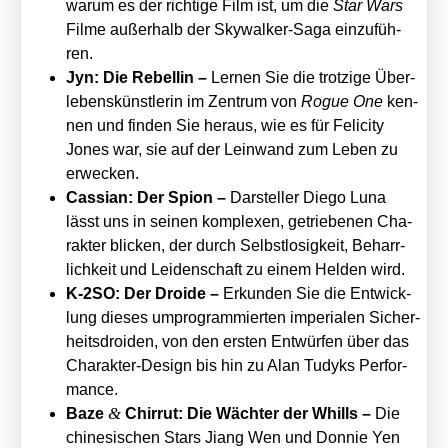
war­um es der rich­ti­ge Film ist, um die
Star Wars
Fil­me außer­halb der Sky­wal­ker-Saga ein­zu­füh­
ren.
Jyn: Die Rebel­lin –
Ler­nen Sie die trot­zi­ge Über­
le­bens­künst­le­rin im Zen­trum von
Rogue One
ken­
nen und fin­den Sie her­aus, wie es für Feli­ci­ty
Jones war, sie auf der Lein­wand zum Leben zu
erwe­cken.
Cas­si­an: Der Spi­on –
Dar­stel­ler Die­go Luna
lässt uns in sei­nen kom­ple­xen, getrie­be­nen Cha­
rak­ter bli­cken, der durch Selbst­lo­sig­keit, Beharr­
lich­keit und Lei­den­schaft zu einem Hel­den wird.
K‑2SO: Der Dro­ide –
Erkun­den Sie die Ent­wick­
lung die­ses umpro­gram­mier­ten impe­ria­len Sicher­
heits­dro­iden, von den ers­ten Ent­wür­fen über das
Cha­rak­ter-Design bis hin zu Alan Tudyks Per­for­
mance.
&
Baze
Chir­rut: Die Wäch­ter der Whills –
Die
chi­ne­si­schen Stars Jiang Wen und Don­nie Yen