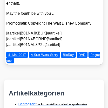
ent­hält).
May the fourth be with you …
Pro­mo­gra­fik Copy­right The Walt Dis­ney Com­pa­ny
[aartikel]B01NAJKBUK[/aartikel]
[aartikel]B01N4ECRNP[/aartikel]
[aartikel]B01NAL8P2L[/aartikel]
4. Mai 2017
A Star Wars Story
BluRay
DVD
Rogue
one
Artikelkategorien
Beitragsart
Die Art des Artikels, also beispielsweise