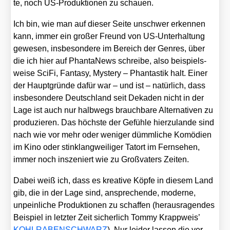
te, noch US-Pro­duk­tio­nen zu schau­en.
Ich bin, wie man auf die­ser Sei­te unschwer erken­nen
kann, immer ein gro­ßer Freund von US-Unter­hal­tung
gewe­sen, ins­be­son­de­re im Bereich der Gen­res, über
die ich hier auf Phan­ta­News schrei­be, also bei­spiels­
wei­se Sci­Fi, Fan­ta­sy, Mys­tery – Phan­tas­tik halt. Einer
der Haupt­grün­de dafür war – und ist – natür­lich, dass
ins­be­son­de­re Deutsch­land seit Deka­den nicht in der
Lage ist auch nur halb­wegs brauch­ba­re Alter­na­ti­ven zu
pro­du­zie­ren. Das höchs­te der Gefüh­le hier­zu­lan­de sind
nach wie vor mehr oder weni­ger dümm­li­che Komö­di­en
im Kino oder stink­lang­wei­li­ger Tat­ort im Fern­se­hen,
immer noch insze­niert wie zu Groß­va­ters Zei­ten.
Dabei weiß ich, dass es krea­ti­ve Köp­fe in die­sem Land
gib, die in der Lage sind, anspre­chen­de, moder­ne,
unpein­li­che Pro­duk­tio­nen zu schaf­fen (her­aus­ra­gen­des
Bei­spiel in letz­ter Zeit sicher­lich Tom­my Krapp­weis’
KOHLRABENSCHWARZ
). Nur lei­der las­sen die ver­