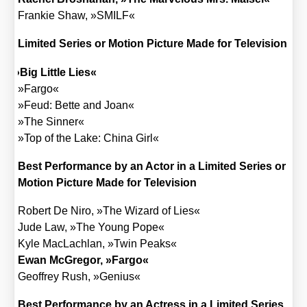
Fran­kie Shaw, »SMILF«
Limi­t­ed Series or Moti­on Pic­tu­re Made for Tele­vi­si­on
»
Big Litt­le Lies«
»Far­go«
»Feud: Bet­te and Joan«
»The Sin­ner«
»Top of the Lake: Chi­na Girl«
Best Per­for­mance by an Actor in a Limi­t­ed Series or
Moti­on Pic­tu­re Made for Tele­vi­si­on
Robert De Niro, »The Wizard of Lies«
Jude Law, »The Young Pope«
Kyle MacLach­lan, »Twin Peaks«
Ewan McGre­gor, »Far­go«
Geoffrey Rush, »Geni­us«
Best Per­for­mance by an Actress in a Limi­t­ed Series