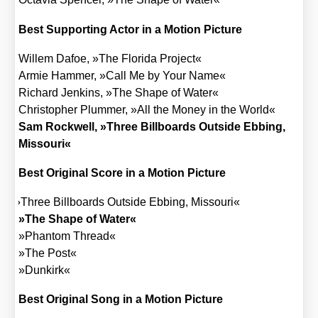
Best Sup­port­ing Actor in a Moti­on Pic­tu­re
Wil­lem Dafoe, »The Flo­ri­da Pro­ject«
Armie Ham­mer, »Call Me by Your Name«
Richard Jenk­ins, »The Shape of Water«
Chris­to­pher Plum­mer, »All the Money in the World«
Sam Rock­well, »Three Bill­boards Out­side Ebbing,
Mis­sou­ri«
Best Ori­gi­nal Score in a Moti­on Pic­tu­re
»
Three Bill­boards Out­side Ebbing, Mis­sou­ri«
»The Shape of Water«
»Phan­tom Thread«
»The Post«
»Dun­kirk«
Best Ori­gi­nal Song in a Moti­on Pic­tu­re