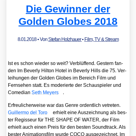
Die Gewinner der
Golden Globes 2018
8.01.2018
• Von
Stefan Holzhauer
•
Film, TV & Stream
Ist es schon wie­der so weit? Ver­blüf­fend. Ges­tern fan­
den Im Bever­ly Hil­ton Hotel in Bever­ly Hills die 75. Ver­
lei­hun­gen der Gol­den Glo­bes im Bereich Film und
Fern­se­hen statt. Es mode­rier­te der Schau­spie­ler und
Come­di­an
Seth Mey­ers
.
Erfreu­li­cher­wei­se war das Gen­re ordent­lich vetre­ten.
Guil­ler­mo del Toro
erhielt eine Aus­zeich­nung als bes­
ter Regis­seur für THE SHAPE OF WATER, der Film
erhielt auch einen Preis für den bes­ten Sound­track. Als
bes­ter Ani­ma­ti­ons­film wur­de COCO aus­ge­zeich­net. Im