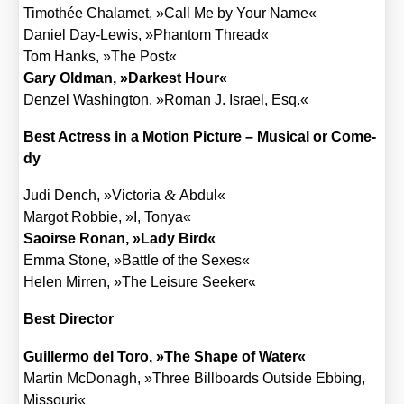
Timo­thée Cha­l­a­met, »Call Me by Your Name«
Dani­el Day-Lewis, »Phan­tom Thread«
Tom Hanks, »The Post«
Gary Old­man, »Dar­kest Hour«
Den­zel Washing­ton, »Roman J. Isra­el, Esq.«
Best Actress in a Moti­on Pic­tu­re – Musi­cal or Come­
dy
&
Judi Dench, »Vic­to­ria
Abdul«
Mar­got Rob­bie, »I, Tonya«
Sao­ir­se Ronan, »Lady Bird«
Emma Stone, »Batt­le of the Sexes«
Helen Mir­ren, »The Lei­su­re See­ker«
Best Direc­tor
Guil­ler­mo del Toro, »The Shape of Water«
Mar­tin McDo­nagh, »Three Bill­boards Out­side Ebbing,
Mis­sou­ri«