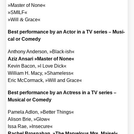
»Mas­ter of None«
»SMILF«
&
»Will
Grace«
Best per­for­mance by an Actor in a TV series – Musi­
cal or Come­dy
Antho­ny Ander­son, »Black-ish«
Aziz Ansa­ri »Mas­ter of None«
Kevin Bacon, »I Love Dick«
Wil­liam H. Macy, »Shame­l­ess«
Eric McCormack, »Will and Grace«
Best per­for­mance by an Actress in a TV series –
Musi­cal or Come­dy
Pame­la Adlon, »Bet­ter Things«
Ali­son Brie, »Glow«
Issa Rae, »Inse­cu­re«
Rachel Bros­na­han, »The Mar­ve­lous Mrs. Mais­el«