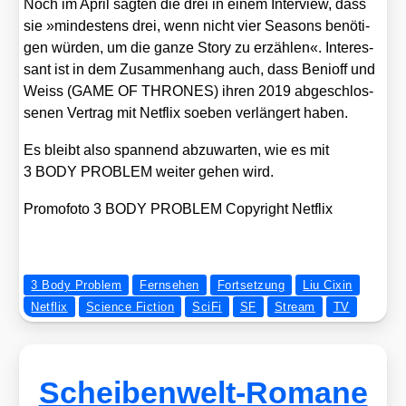
Noch im April sag­ten die drei in einem Inter­view, dass
sie »min­des­tens drei, wenn nicht vier Sea­sons benö­ti­
gen wür­den, um die gan­ze Sto­ry zu erzäh­len«. Inter­es­
sant ist in dem Zusam­men­hang auch, dass Benioff und
Weiss (GAME OF THRONES) ihren 2019 abge­schlos­
se­nen Ver­trag mit Net­flix soeben ver­län­gert haben.
Es bleibt also span­nend abzu­war­ten, wie es mit
3 BODY PROBLEM wei­ter gehen wird.
Pro­mo­fo­to 3 BODY PROBLEM Copy­right Net­flix
3 Body Problem
Fernsehen
Fortsetzung
Liu Cixin
Netflix
Science Fiction
SciFi
SF
Stream
TV
Scheibenwelt-Romane