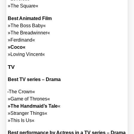
»The Squa­re«
Best Ani­ma­ted Film
»The Boss Baby«
»The Bread­win­ner«
»Fer­di­nand«
»Coco«
»Loving Vin­cent«
TV
Best TV series – Dra­ma
»
The Crown«
»Game of Thro­nes«
»The Handmaid’s Tale
«
»Stran­ger Things«
»This Is Us«
Best per­for­mance by Actress in a TV series – Dra­ma