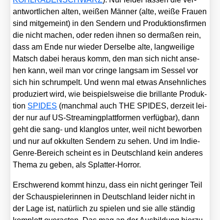
ant­wort­li­chen alten, wei­ßen Män­ner (alte, wei­ße Frau­en
sind mit­ge­meint) in den Sen­dern und Pro­duk­ti­ons­fir­men
die nicht machen, oder reden ihnen so der­ma­ßen rein,
dass am Ende nur wie­der Der­sel­be alte, lang­wei­li­ge
Matsch dabei her­aus komm, den man sich nicht anse­
hen kann, weil man vor crin­ge lang­sam im Ses­sel vor
sich hin schrum­pelt. Und wenn mal etwas Ansehn­li­ches
pro­du­ziert wird, wie bei­spiels­wei­se die bril­lan­te Pro­duk­
ti­on
SPIDES
(manch­mal auch THE SPIDES, der­zeit lei­
der nur auf US-Strea­ming­platt­for­men ver­füg­bar), dann
geht die sang- und klang­los unter, weil nicht bewor­ben
und nur auf okkul­ten Sen­dern zu sehen. Und im Indie-
Gen­re-Bereich scheint es in Deutsch­land kein ande­res
The­ma zu geben, als Splat­ter-Hor­ror.
Erschwe­rend kommt hin­zu, dass ein nicht gerin­ger Teil
der Schau­spie­le­rin­nen in Deutsch­land lei­der nicht in
der Lage ist, natür­lich zu spie­len und sie alle stän­dig