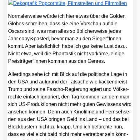
Nor­ma­ler­wei­se wür­de ich hier etwas über die Gol­den
Glo­bes schrei­ben, dass sie eine Vor­schau auf die
Oscars sind, was man alles so übli­cher­wei­se jedes
&
Jahr copy
pasted, bevor man zu den Sieger°Innen
kommt. Aber tat­säch­lich habe ich gar kei­ne Lust dazu.
Nicht etwa, weil die Phan­tas­tik nicht vor­kä­me, eini­ge
Preisträger°Innen kom­men aus den Gen­res.
Aller­dings sehe ich mit Blick auf die poli­ti­sche Lage in
den USA und auf­grund der Tat­sa­che wie kacken­dreist
Trump und sei­ne Fascho-Regie­rung agiert und Völ­ker­
rech­te ein­fach igno­riert, den Tag kom­men, an dem man
sich US-Pro­duk­tio­nen nicht mehr guten Gewis­sens wird
anse­hen kön­nen. Denn auch Kino­fil­me und Fern­seh­se­
ri­en aus den USA brin­gen Geld ins Land – und das bei
Block­bus­tern nicht zu knapp. Und ich befürch­te nun,
dass es viel­leicht bald nicht mehr ver­tret­bar sein könn­