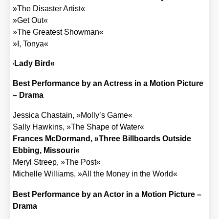
»The Dis­as­ter Artist«
»Get Out«
»The Grea­test Show­man«
»I, Tonya«
»
Lady Bird«
Best Per­for­mance by an Actress in a Moti­on Pic­tu­re
– Dra­ma
Jes­si­ca Chas­tain, »Molly’s Game«
Sal­ly Haw­kins, »The Shape of Water«
Fran­ces McDor­mand, »Three Bill­boards Out­side
Ebbing, Mis­sou­ri«
Meryl Streep, »The Post«
Michel­le Wil­liams, »All the Money in the World«
Best Per­for­mance by an Actor in a Moti­on Pic­tu­re –
Dra­ma