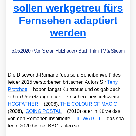
sollen werkgetreu fürs
Fernsehen adaptiert
werden
5.05.2020
• Von
Stefan Holzhauer
•
Buch
,
Film, TV & Stream
Die Disc­world-Roma­ne (deutsch: Schei­ben­welt) des
lei­der 2015 ver­stor­be­nen bri­ti­schen Autors Sir
Ter­ry
Prat­chett
haben längst Kult­sta­tus und es gab auch
schon Umset­zun­gen fürs Fern­se­hen, bei­spiels­wei­se
HOGFATHER
(2006),
THE COLOUR OF MAGIC
(2008),
GOING POSTAL
(2010) oder in Kür­ze das
von den Roma­nen inspi­rier­te
THE WATCH
, das spä­
ter in 2020 bei der BBC lau­fen soll.