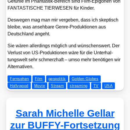
Gefüh­le im Phan­tas­tik-Bereich sind Film-Epi­go­nen von
FANTASTISCHE TIERWESEN für Kin­der.
Des­we­gen mag man mir ver­ge­ben, dass ich skep­tisch
blei­be, was anseh­ba­re Gen­re-Pro­duk­tio­nen aus
Deutsch­land angeht.
Sie wären aller­dings mög­lich und wün­schens­wert. Der
Ver­lust von US-Pro­duk­tio­nen wäre für die Unter­hal­
tungs­welt sehr schmerz­haft – umso mehr benö­ti­gen wir
Alter­na­ti­ven.
Fernsehen
Film
geopolitik
Golden Globes
Hollywood
Movie
Stream
streaming
TV
USA
Sarah Michelle Gellar
zur BUFFY-Fortsetzung