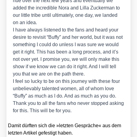
nue over the next few years and even­tual­ly we
added the incre­di­ble Nora and Lil­la Zucker­man to
our litt­le tri­be until ulti­m­ate­ly, one day, we lan­ded
on an idea.
I have always lis­ten­ed to the fans and heard your
desi­re to revi­sit “Buffy” and her world, but it was not
some­thing I could do unless I was sure we would
get it right. This has been a long pro­cess, and it’s
not over yet. I pro­mi­se you, we will only make this
show if we know we can do it right. And I will tell
you that we are on the path the­re.
I feel so lucky to be on this jour­ney with the­se four
unbe­lie­v­a­b­ly talen­ted women, all of whom love
“Buffy” as much as I do. And as much as you do.
Thank you to all the fans who never stop­ped asking
for this. This will be for you.
Damit dürf­ten sich die »letz­ten Gesprä­che« aus dem
letz­ten Arti­kel gefes­tigt haben.