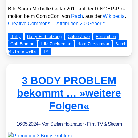
Bild Sarah Michel­le Gel­lar 2011 auf der RIN­GER-Pro­
mo­ti­on beim Comic­Con, von
Rach
, aus der
Wiki­pe­dia
,
Crea­ti­ve Com­mons
Attri­bu­ti­on 2.0 Gene­ric
Buffy
Buffy Fortsetzung
Chloé Zhao
Fernsehen
Gail Berman
Lilla Zuckerman
Nora Zuckerman
Sarah
Michelle Gellar
TV
3 BODY PROBLEM
bekommt … »weitere
Folgen«
16.05.2024
• Von
Stefan Holzhauer
•
Film, TV & Stream