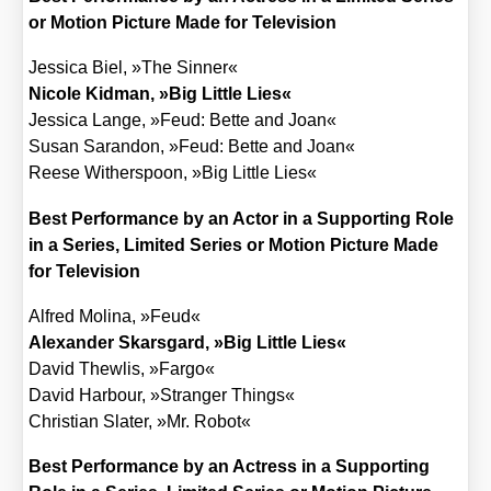
or Moti­on Pic­tu­re Made for Tele­vi­si­on
Jes­si­ca Biel, »The Sin­ner«
Nico­le Kid­man, »Big Litt­le Lies«
Jes­si­ca Lan­ge, »Feud: Bet­te and Joan«
Sus­an Saran­don, »Feud: Bet­te and Joan«
Ree­se Withers­poon, »Big Litt­le Lies«
Best Per­for­mance by an Actor in a Sup­port­ing Role
in a Series, Limi­t­ed Series or Moti­on Pic­tu­re Made
for Tele­vi­si­on
Alfred Moli­na, »Feud«
Alex­an­der Skars­gard, »Big Litt­le Lies«
David Thew­lis, »Far­go«
David Har­bour, »Stran­ger Things«
Chris­ti­an Sla­ter, »Mr. Robot«
Best Per­for­mance by an Actress in a Sup­port­ing