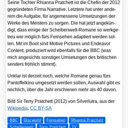
Sei­ne Toch­ter Rhi­an­na Prat­chett ist die Che­fin der 2012
gegrün­de­ten Fir­ma Nar­ra­ti­ve. Letz­te­re hat unter ande­
rem die Auf­ga­be, für ange­mes­se­ne Umset­zun­gen der
Wer­ke des Meis­ters zu sor­gen. Die hat jetzt ange­kün­
digt, dass eini­ge der Schei­ben­welt-Roma­ne so werk­ge­
treu wie mög­lich fürs Fern­se­hen adap­tiert wer­den sol­
len. Mit im Boot sind Moti­ve Pic­tures und Endea­vor
Con­tent, pro­du­ziert wird eben­falls für die BBC (was
mich ange­sichts sons­ti­ger Umse­tun­gen des bri­ti­schen
sen­ders fröh­lich stimmt).
Unklar ist der­zeit noch, wel­che Roma­ne genau fürs
Pan­tof­fel­ki­no umge­setzt wer­den sol­len, Aus­wahl gibt es
reich­lich, über die Jahr erschie­nen mehr als 40 davon.
Bild Sir Ter­ry Prat­chett (2012) von Sil­ver­lu­tra, aus der
Wiki­pe­dia
,
CC BY-SA
BBC
Discworld
Fernsehen
Rhianna Pratchett
Scheibenwelt
Terry Pratchett
TV