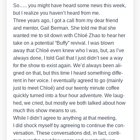
So….. you might have heard some news this week,
but I rea­li­ze you haven’t heard from me.
Three years ago, I got a call from my dear fri­end
and men­tor, Gail Ber­man. She told me that she
wan­ted me to sit down with Chloé Zhao to hear her
take on a poten­ti­al “Buffy” revi­val. I was blown
away that Chloé even knew who I was, but, as I’ve
always done, I told Gail that I just didn’t see a way
for the show to exist again. We’d always been ali­
gned on that, but this time I heard some­thing dif­fe­
rent in her voice. I even­tual­ly agreed to go (main­ly
just to meet Chloé) and our twen­ty minu­te cof­fee
quick­ly tur­ned into a four hour adven­ture. We laug­
hed, we cried, but most­ly we both tal­ked about how
much this show means to us.
While I didn’t agree to any­thing at that mee­ting,
I did shock mys­elf by agre­e­ing to con­ti­nue the con­
ver­sa­ti­on. The­se con­ver­sa­ti­ons did, in fact, con­ti­