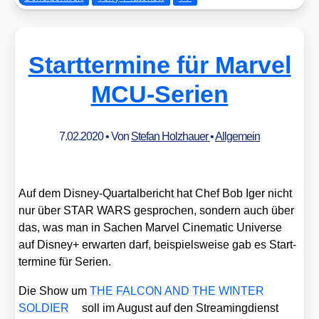
Starttermine für Marvel
MCU-Serien
7.02.2020
• Von
Stefan Holzhauer
•
Allgemein
Auf dem Dis­ney-Quar­tal­be­richt hat Chef Bob Iger nicht
nur über STAR WARS gespro­chen, son­dern auch über
das, was man in Sachen Mar­vel Cine­ma­tic Uni­ver­se
auf Dis­ney+ erwar­ten darf, bei­spiels­wei­se gab es Start­
ter­mi­ne für Seri­en.
Die Show um
THE FALCON AND THE WINTER
SOLDIER
soll im August auf den Strea­ming­dienst