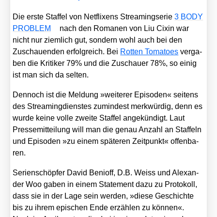
Die ers­te Staf­fel von Net­fli­xens Strea­ming­se­rie
3 BODY
PROBLEM
nach den Roma­nen von Liu Cixin war
nicht nur ziem­lich gut, son­dern wohl auch bei den
Zuschau­en­den erfolg­reich. Bei
Rot­ten Toma­toes
ver­ga­
ben die Kri­ti­ker 79% und die Zuschau­er 78%, so einig
ist man sich da sel­ten.
Den­noch ist die Mel­dung »wei­te­rer Epi­so­den« sei­tens
des Strea­ming­diens­tes zumin­dest merk­wür­dig, denn es
wur­de kei­ne vol­le zwei­te Staf­fel ange­kün­digt. Laut
Pres­se­mit­tei­lung will man die genau Anzahl an Staf­feln
und Epi­so­den »zu einem spä­te­ren Zeit­punkt« offen­ba­
ren.
Seri­en­schöp­fer David Benioff, D.B. Weiss und Alex­an­
der Woo gaben in einem State­ment dazu zu Pro­to­koll,
dass sie in der Lage sein wer­den, »die­se Geschich­te
bis zu ihrem epi­schen Ende erzäh­len zu kön­nen«.