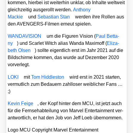
kom­men, hier­bei ist wei­ter­hin unklar, ob Inhal­te welt­weit
gleich­zei­tig aus­ge­rollt wer­den.
Antho­ny
Mackie
und
Sebas­ti­an Stan
wer­den ihre Rol­len aus
den AVEN­GERS-Fil­men erneut spie­len.
WANDAVISION
um die Figu­ren Visi­on (
Paul Bet­ta­
ny
) und Scar­let Witch ali­as Wan­da Maxim­off (
Eliza­
beth Olsen
) soll­te eigent­lich erst im Jahr 2021 auf die
Bild­schir­me kom­men, das wur­de auf Dezem­ber 2020
vor­ver­legt.
LOKI
mit
Tom Hidd­le­s­ton
wird erst in 2021 star­ten,
ver­mut­lich zum Bedau­ern zahl­lo­ser weib­li­cher Fans …
;)
Kevin Fei­ge
, der Kopf hin­ter dem MCU, ist jetzt auch
für die Fern­seh­ab­tei­lung von Mar­vel Enter­tain­ment ver­
ant­wort­lich, er hat den Job von Jeff Loeb über­nom­men.
Logo MCU Copy­right Mar­vel Enter­tain­ment