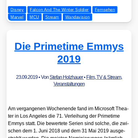
Disney
Falcon And The Winter Soldier
Fernsehen
Marvel
MCU
Stream
Wandavision
Die Primetime Emmys
2019
23.09.2019
• Von
Stefan Holzhauer
•
Film, TV & Stream
,
Veranstaltungen
Am ver­gan­ge­nen Wochen­en­de fand im Micro­soft Thea­
ter in Los Ange­les die 71. Ver­lei­hung der Prime­time
Emmys statt. Die bewer­te­te Seri­en sind sol­che, die zwi­
schen dem 1. Juni 2018 und dem 31 Mai 2019 aus­ge­