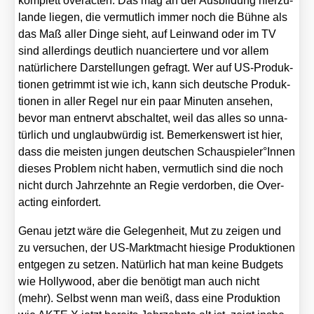
kom­plett over­ac­ten. Das mag an der Aus­bil­dung hier­zu­
lan­de lie­gen, die ver­mut­lich immer noch die Büh­ne als
das Maß aller Din­ge sieht, auf Lein­wand oder im TV
sind aller­dings deut­lich nuan­cier­te­re und vor allem
natür­li­che­re Dar­stel­lun­gen gefragt. Wer auf US-Pro­duk­
tio­nen getrimmt ist wie ich, kann sich deut­sche Pro­duk­
tio­nen in aller Regel nur ein paar Minu­ten anse­hen,
bevor man ent­nervt abschal­tet, weil das alles so unna­
tür­lich und unglaub­wür­dig ist. Bemer­kens­wert ist hier,
dass die meis­ten jun­gen deut­schen Schauspieler°Innen
die­ses Pro­blem nicht haben, ver­mut­lich sind die noch
nicht durch Jahr­zehn­te an Regie ver­dor­ben, die Over­
ac­ting ein­for­dert.
Genau jetzt wäre die Gele­gen­heit, Mut zu zei­gen und
zu ver­su­chen, der US-Markt­macht hie­si­ge Pro­duk­tio­nen
ent­ge­gen zu set­zen. Natür­lich hat man kei­ne Bud­gets
wie Hol­ly­wood, aber die benö­tigt man auch nicht
(mehr). Selbst wenn man weiß, dass eine Pro­duk­ti­on