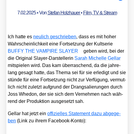
7.02.2025
• Von
Stefan Holzhauer
•
Film, TV & Stream
Ich hat­te es
neu­lich geschrie­ben
, dass es mit hoher
Wahr­schein­lich­keit eine Fort­set­zung der Kult­se­rie
BUFFY THE VAMPIRE SLAYER
geben wird, bei der
die Ori­gi­nal Slay­er-Dar­stel­le­rin
Sarah Michel­le Gel­lar
mit­spie­len wird. Das kam über­ra­schend, da die jah­re­
lang gesagt hat­te, das The­ma sei für sie erle­digt und sie
stün­de für eine Fort­set­zung nicht zur Ver­fü­gung, ver­mut­
lich nicht zuletzt auf­grund der Drang­sa­lie­run­gen durch
Joss Whe­don, der sie sich dem Ver­neh­men nach wäh­
rend der Pro­duk­ti­on aus­ge­setzt sah.
Gel­lar hat jetzt ein
offi­zi­el­les State­ment dazu abge­ge­
ben
(Link zu ihrem Face­book-Kon­to):