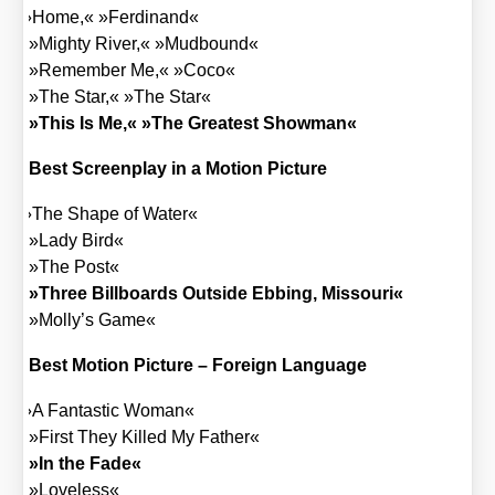
»
Home,« »Fer­di­nand«
»Migh­ty River,« »Mud­bound«
»Remem­ber Me,« »Coco«
»The Star,« »The Star«
»This Is Me,« »The Grea­test Show­man«
Best Screen­play in a Moti­on Pic­tu­re
»
The Shape of Water«
»Lady Bird«
»The Post«
»Three Bill­boards Out­side Ebbing, Mis­sou­ri«
»Molly’s Game«
Best Moti­on Pic­tu­re – For­eign Lan­guage
»
A Fan­ta­stic Woman«
»First They Kil­led My Father«
»In the Fade«
»Love­l­ess«