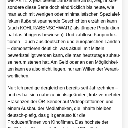
wie AKTE X jetzt bereits Jahr­zehn­te alt ist, zeigt ins­be­
son­de­re die­se Serie doch ein­drück­lich bis heu­te, wie
man auch mit weni­gen oder mini­ma­lis­ti­schen Spe­zi­al­ef­
fek­ten äußerst span­nen­de Geschich­ten erzäh­len kann
(auch KOHLRABENSCHWARZ als jün­ge­re Pro­duk­ti­on
hat das übri­gens bewie­sen). Und zahl­lo­se Fan­pro­duk­
tio­nen – auch aus deut­schen und euro­päi­schen Lan­den
– demons­trie­ren deut­lich, was aktu­ell mit Mit­teln
bewerk­stel­ligt wer­den kann, die man heut­zu­ta­ge zuhau­
se her­um ste­hen hat. Am Geld oder an den Mög­lich­kei­
ten kann es also nicht lie­gen, nur am Wil­len der Ver­ant­
wort­li­chen.
Nur: Ich pre­di­ge der­glei­chen bereits seit Jahr­zehn­ten –
und es hat sich nahe­zu nichts geän­dert, trotz ver­mehr­ter
Prä­sen­zen der ÖR-Sen­der auf Video­platt­for­men und
einem Aus­bau der Media­the­ken, die Inhal­te blei­ben
deutsch-pie­fig, das gilt genau­so für die
Produzent°Innen von Kino­fil­men. Das höchs­te der