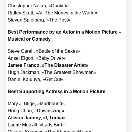
Chris­to­pher Nolan, »Dun­kirk«
Rid­ley Scott, »All The Money in the World«
Ste­ven Spiel­berg, »The Post«
Best Per­for­mance by an Actor in a Moti­on Pic­tu­re –
Musi­cal or Come­dy
Ste­ve Carell, »Batt­le of the Sexes«
Ansel Elg­ort, »Baby Dri­ver«
James Fran­co, »The Dis­as­ter Artist«
Hugh Jack­man, »The Grea­test Show­man«
Dani­el Kalu­uya, »Get Out«
Best Sup­port­ing Actress in a Moti­on Pic­tu­re
Mary J. Bli­ge, »Mud­bound«
Hong Chau, »Down­si­zing«
Alli­son Jan­ney, »I, Tonya«
Lau­rie Met­calf, »Lady Bird«
Octa­via Spen­cer, »The Shape of Water«