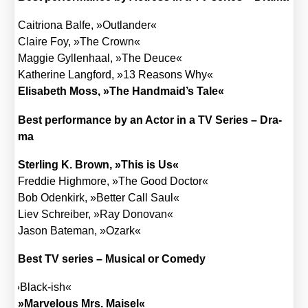
Cai­trio­na Bal­fe, »Out­lan­der«
Clai­re Foy, »The Crown«
Mag­gie Gyl­len­haal, »The Deuce«
Kathe­ri­ne Lang­ford, »13 Reasons Why«
Eli­sa­beth Moss, »The Handmaid’s Tale«
Best per­for­mance by an Actor in a TV Series – Dra­
ma
Ster­ling K. Brown, »This is Us«
Fred­die Highmo­re, »The Good Doc­tor«
Bob Oden­kirk, »Bet­ter Call Saul«
Liev Schrei­ber, »Ray Dono­van«
Jason Bate­man, »Ozark«
Best TV series – Musi­cal or Come­dy
»
Black-ish«
»Mar­ve­lous Mrs. Mais­el«