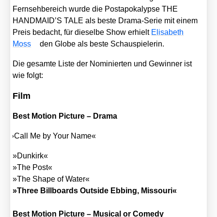
Fern­seh­be­reich wur­de die Post­apo­ka­lyp­se THE
HANDMAID’S TALE als bes­te Dra­ma-Serie mit einem
Preis bedacht, für die­sel­be Show erhielt
Eli­sa­beth
Moss
den Glo­be als bes­te Schau­spie­le­rin.
Die gesam­te Lis­te der Nomi­nier­ten und Gewin­ner ist
wie folgt:
Film
Best Moti­on Pic­tu­re – Dra­ma
»
Call Me by Your Name«
»Dun­kirk«
»The Post«
»The Shape of Water«
»Three Bill­boards Out­side Ebbing, Mis­sou­ri«
Best Moti­on Pic­tu­re – Musi­cal or Come­dy