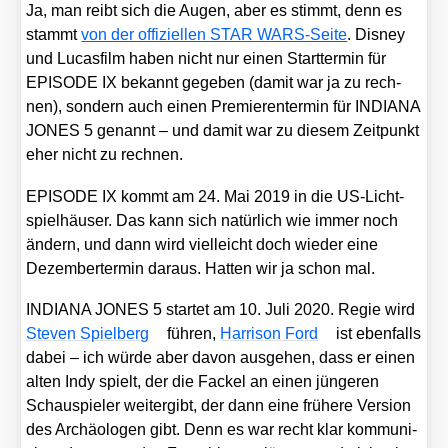
Ja, man reibt sich die Augen, aber es stimmt, denn es
stammt
von der offi­zi­el­len STAR WARS-Sei­te
. Dis­ney
und Lucas­film haben nicht nur einen Start­ter­min für
EPISODE IX bekannt gege­ben (damit war ja zu rech­
nen), son­dern auch einen Pre­mie­ren­ter­min für INDIANA
JONES 5 genannt – und damit war zu die­sem Zeit­punkt
eher nicht zu rech­nen.
EPISODE IX kommt am 24. Mai 2019 in die US-Licht­
spiel­häu­ser. Das kann sich natür­lich wie immer noch
ändern, und dann wird viel­leicht doch wie­der eine
Dezem­ber­ter­min dar­aus. Hat­ten wir ja schon mal.
INDIANA JONES 5 star­tet am 10. Juli 2020. Regie wird
Ste­ven Spiel­berg
füh­ren,
Har­ri­son Ford
ist eben­falls
dabei – ich wür­de aber davon aus­ge­hen, dass er einen
alten Indy spielt, der die Fackel an einen jün­ge­ren
Schau­spie­ler wei­ter­gibt, der dann eine frü­he­re Ver­si­on
des Archäo­lo­gen gibt. Denn es war recht klar kom­mu­ni­