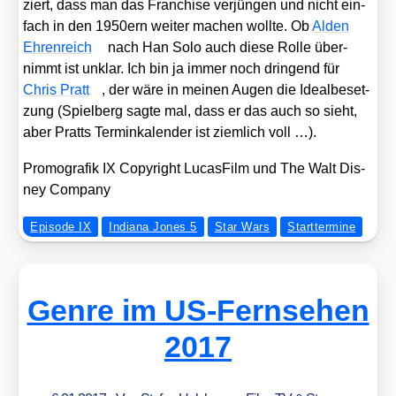
ziert, dass man das Fran­chise ver­jün­gen und nicht ein­
fach in den 1950ern wei­ter machen woll­te. Ob
Alden
Ehren­reich
nach Han Solo auch die­se Rol­le über­
nimmt ist unklar. Ich bin ja immer noch drin­gend für
Chris Pratt
, der wäre in mei­nen Augen die Ide­al­be­set­
zung (Spiel­berg sag­te mal, dass er das auch so sieht,
aber Pratts Ter­min­ka­len­der ist ziem­lich voll …).
Pro­mo­gra­fik IX Copy­right Lucas­Film und The Walt Dis­
ney Com­pa­ny
Episode IX
Indiana Jones 5
Star Wars
Starttermine
Genre im US-Fernsehen
2017