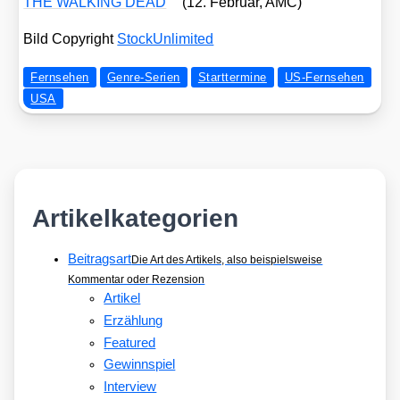
THE WALKING DEAD
(12. Febru­ar, AMC)
Bild Copy­right
Sto­ckUn­li­mi­t­ed
Fernsehen
Genre-Serien
Starttermine
US-Fernsehen
USA
Artikelkategorien
Beitragsart
Die Art des Artikels, also beispielsweise
Kommentar oder Rezension
Artikel
Erzählung
Featured
Gewinnspiel
Interview