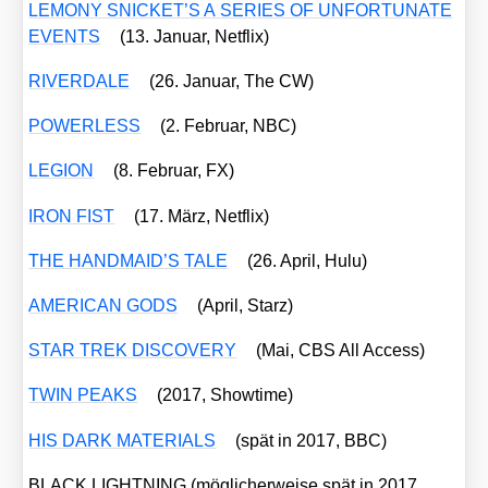
LEMONY SNICKET’S A SERIES OF UNFORTUNATE
EVENTS
(13. Janu­ar, Net­flix)
RIVERDALE
(26. Janu­ar, The CW)
POWERLESS
(2. Febru­ar, NBC)
LEGION
(8. Febru­ar, FX)
IRON FIST
(17. März, Net­flix)
THE HANDMAID’S TALE
(26. April, Hulu)
AMERICAN GODS
(April, Starz)
STAR TREK DISCOVERY
(Mai, CBS All Access)
TWIN PEAKS
(2017, Show­time)
HIS DARK MATERIALS
(spät in 2017, BBC)
BLACK LIGHTNING (mög­li­cher­wei­se spät in 2017,