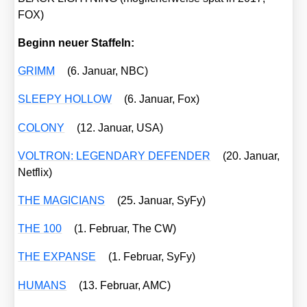
FOX)
Beginn neu­er Staf­feln:
GRIMM
(6. Janu­ar, NBC)
SLEEPY HOLLOW
(6. Janu­ar, Fox)
COLONY
(12. Janu­ar, USA)
VOLTRON: LEGENDARY DEFENDER
(20. Janu­ar,
Net­flix)
THE MAGICIANS
(25. Janu­ar, SyFy)
THE 100
(1. Febru­ar, The CW)
THE EXPANSE
(1. Febru­ar, SyFy)
HUMANS
(13. Febru­ar, AMC)