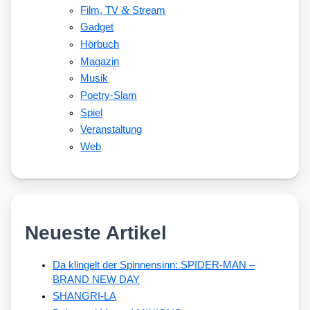
&
Film, TV
Stream
Gadget
Hörbuch
Magazin
Musik
Poetry-Slam
Spiel
Veranstaltung
Web
Neueste Artikel
Da klingelt der Spinnensinn: SPIDER-MAN –
BRAND NEW DAY
SHANGRI-LA