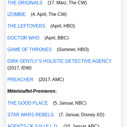
THE ORIGINALS
(17. März, The CW)
iZOM­BIE
(4. April, The CW)
THE LEFTOVERS
(April, HBO)
DOCTOR WHO
(April, BBC)
GAME OF THRONES
(Som­mer, HBO)
DIRK GENTLY’S HOLISTIC DETECTIVE AGENCY
(2017, IDW)
PREACHER
(2017, AMC)
Mit­tel­staf­fel-Pre­mie­ren:
THE GOOD PLACE
(5. Janu­ar, NBC)
STAR WARS REBELS
(7. Janu­ar, Dis­ney XD)
AGENTS OF S.H.I.E.L.D.
(10. Janu­ar, ABC)