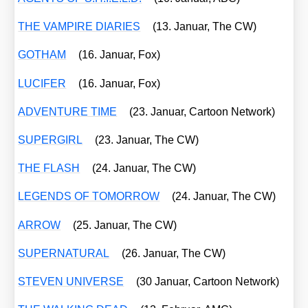
THE VAMPIRE DIARIES
(13. Janu­ar, The CW)
GOTHAM
(16. Janu­ar, Fox)
LUCIFER
(16. Janu­ar, Fox)
ADVENTURE TIME
(23. Janu­ar, Car­toon Net­work)
SUPERGIRL
(23. Janu­ar, The CW)
THE FLASH
(24. Janu­ar, The CW)
LEGENDS OF TOMORROW
(24. Janu­ar, The CW)
ARROW
(25. Janu­ar, The CW)
SUPERNATURAL
(26. Janu­ar, The CW)
STEVEN UNIVERSE
(30 Janu­ar, Car­toon Net­work)