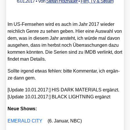
6.01.2017
• Von
Stefan Holzhauer
•
Film, TV & Stream
Im US-Fern­se­hen wird es auch im Jahr 2017 wie­der
reich­lich Gen­re zu sehen geben. Hier eine Aus­wahl von
dem, was in die­sem Jahr ansteht, ich wür­de mal davon
aus­ge­hen, dass im herbst noch Über­ra­schun­gen dazu
kom­men könn­ten. Die Seri­en sind zu IMDB ver­linkt, dort
fin­det man Details.
Soll­te irgend etwas feh­len: bit­te Kom­men­tar, ich ergän­
ze dann gern.
[Update 10.01.2017:] HIS DARK MATERIALS ergänzt.
[Update 10.01.2017:] BLACK LIGHTNING ergänzt
Neue Shows:
EMERALD CITY
(6. Janu­ar, NBC)