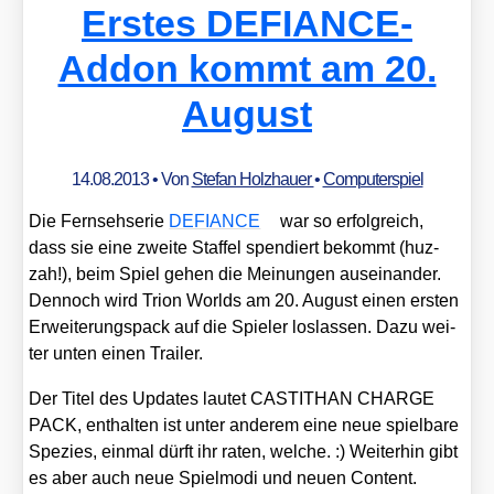
Erstes DEFIANCE-
Addon kommt am 20.
August
14.08.2013
• Von
Stefan Holzhauer
•
Computerspiel
Die Fern­seh­se­rie
DEFIANCE
war so erfolg­reich,
dass sie eine zwei­te Staf­fel spen­diert bekommt (huz­
zah!), beim Spiel gehen die Mei­nun­gen aus­ein­an­der.
Den­noch wird Tri­on Worlds am 20. August einen ers­ten
Erwei­te­rungs­pack auf die Spie­ler los­las­sen. Dazu wei­
ter unten einen Trai­ler.
Der Titel des Updates lau­tet CASTITHAN CHARGE
PACK, ent­hal­ten ist unter ande­rem eine neue spiel­ba­re
Spe­zi­es, ein­mal dürft ihr raten, wel­che. :) Wei­ter­hin gibt
es aber auch neue Spiel­mo­di und neu­en Con­tent.