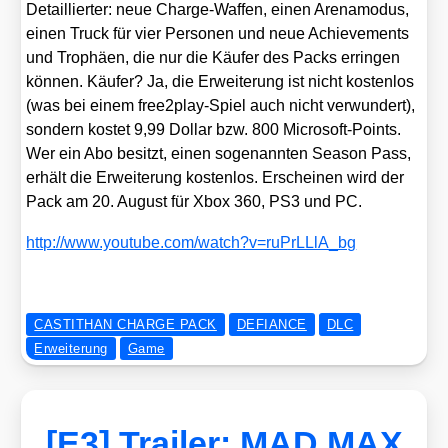
Detail­lier­ter: neue Char­ge-Waf­fen, einen Are­n­a­mo­dus,
einen Truck für vier Per­so­nen und neue Achie­ve­ments
und Tro­phä­en, die nur die Käu­fer des Packs errin­gen
kön­nen. Käu­fer? Ja, die Erwei­te­rung ist nicht kos­ten­los
(was bei einem free2­play-Spiel auch nicht ver­wun­dert),
son­dern kos­tet 9,99 Dol­lar bzw. 800 Micro­soft-Points.
Wer ein Abo besitzt, einen soge­nann­ten Sea­son Pass,
erhält die Erwei­te­rung kos­ten­los. Erschei­nen wird der
Pack am 20. August für Xbox 360, PS3 und PC.
http://​www​.you​tube​.com/​w​a​t​c​h​?​v​=​r​u​P​r​L​L​l​A​_bg
CASTITHAN CHARGE PACK
DEFIANCE
DLC
Erweiterung
Game
[E3] Trailer: MAD MAX