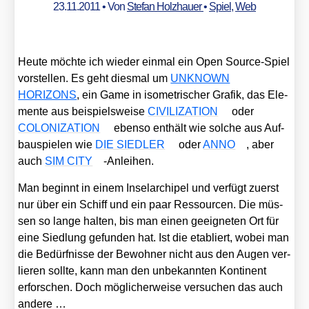
23.11.2011
• Von
Stefan Holzhauer
•
Spiel
,
Web
Heu­te möch­te ich wie­der ein­mal ein Open Source-Spiel
vor­stel­len. Es geht dies­mal um
UNKNOWN
HORIZONS
, ein Game in iso­me­tri­scher Gra­fik, das Ele­
men­te aus bei­spiels­wei­se
CIVILIZATION
oder
COLONIZATION
eben­so ent­hält wie sol­che aus Auf­
bau­spie­len wie
DIE SIEDLER
oder
ANNO
, aber
auch
SIM CITY
-Anlei­hen.
Man beginnt in einem Insel­ar­chi­pel und ver­fügt zuerst
nur über ein Schiff und ein paar Res­sour­cen. Die müs­
sen so lan­ge hal­ten, bis man einen geeig­ne­ten Ort für
eine Sied­lung gefun­den hat. Ist die eta­bliert, wobei man
die Bedürf­nis­se der Bewoh­ner nicht aus den Augen ver­
lie­ren soll­te, kann man den unbe­kann­ten Kon­ti­nent
erfor­schen. Doch mög­li­cher­wei­se ver­su­chen das auch
ande­re …