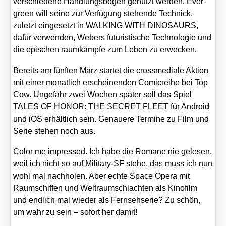
ver­schie­de­ne Hand­lungs­bö­gen genutzt wer­den. Ever­
green will sei­ne zur Ver­fü­gung ste­hen­de Tech­nick,
zuletzt ein­ge­setzt in WALKING WITH DINOSAURS,
dafür ver­wen­den, Webers futu­ris­ti­sche Tech­no­lo­gie und
die epi­schen raum­kämp­fe zum Leben zu erwe­cken.
Bereits am fünf­ten März star­tet die cross­me­dia­le Akti­on
mit einer monat­lich erschei­nen­den Comic­rei­he bei Top
Cow. Unge­fähr zwei Wochen spä­ter soll das Spiel
TALES OF HONOR: THE SECRET FLEET für Android
und iOS erhält­lich sein. Genaue­re Ter­mi­ne zu Film und
Serie ste­hen noch aus.
Color me impres­sed. Ich habe die Roma­ne nie gele­sen,
weil ich nicht so auf Mili­ta­ry-SF ste­he, das muss ich nun
wohl mal nach­ho­len. Aber ech­te Space Ope­ra mit
Raum­schif­fen und Welt­raum­schlach­ten als Kino­film
und end­lich mal wie­der als Fern­seh­se­rie? Zu schön,
um wahr zu sein – sofort her damit!