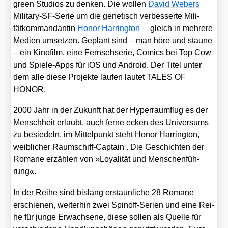
green Stu­di­os zu den­ken. Die wol­len
David Webers
Mili­ta­ry-SF-Serie um die gene­tisch ver­bes­ser­te Mili­
tätkom­man­dan­tin
Honor Har­ring­ton
gleich in meh­re­re
Medi­en umset­zen. Geplant sind – man höre und stau­ne
– ein Kino­film, eine Fern­seh­se­rie, Comics bei Top Cow
und Spie­le-Apps für iOS und Android. Der Titel unter
dem alle die­se Pro­jek­te lau­fen lau­tet TALES OF
HONOR.
2000 Jahr in der Zukunft hat der Hyper­raum­flug es der
Mensch­heit erlaubt, auch fer­ne ecken des Uni­ver­sums
zu besie­deln, im Mit­tel­punkt steht Honor Har­ring­ton,
weib­li­cher Raum­schiff-Cap­tain . Die Geschich­ten der
Roma­ne erzäh­len von »Loya­li­tät und Men­schen­füh­
rung«.
In der Rei­he sind bis­lang erstaun­li­che 28 Roma­ne
erschie­nen, wei­ter­hin zwei Spin­off-Seri­en und eine Rei­
he für jun­ge Erwach­se­ne, die­se sol­len als Quel­le für