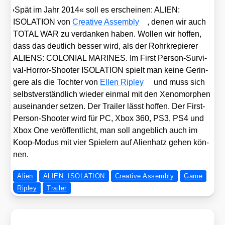
»
Spät im Jahr 2014« soll es erschei­nen: ALIEN:
ISOLATION von
Crea­ti­ve Assem­bly
, denen wir auch
TOTAL WAR zu ver­dan­ken haben. Wol­len wir hof­fen,
dass das deut­lich bes­ser wird, als der Rohr­kre­pie­rer
ALIENS: COLONIAL MARINES. Im First Per­son-Sur­vi­
val-Hor­ror-Shoo­ter ISOLATION spielt man kei­ne Gerin­
ge­re als die Toch­ter von
Ellen Ripley
und muss sich
selbst­ver­ständ­lich wie­der ein­mal mit den Xeno­mor­phen
aus­ein­an­der set­zen. Der Trai­ler lässt hof­fen. Der First-
Per­son-Shoo­ter wird für PC, Xbox 360, PS3, PS4 und
Xbox One ver­öf­fent­licht, man soll angeb­lich auch im
Koop-Modus mit vier Spie­lern auf Ali­en­hatz gehen kön­
nen.
Alien
ALIEN: ISOLATION
Creative Assembly
Game
Ripley
Trailer