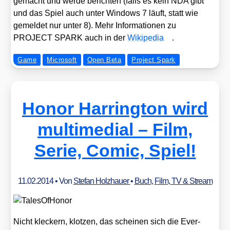
gemacht und wer­de berich­ten (falls es kein NDA gibt
und das Spiel auch unter Win­dows 7 läuft, statt wie
gemel­det nur unter 8). Mehr Infor­ma­tio­nen zu
PROJECT SPARK auch in der
Wiki­pe­dia
.
Game
Microsoft
Open Beta
Project Spark
Honor Harrington wird
multimedial – Film,
Serie, Comic, Spiel!
11.02.2014
• Von
Stefan Holzhauer
•
Buch
,
Film, TV & Stream
Nicht kle­ckern, klot­zen, das schei­nen sich die Ever­