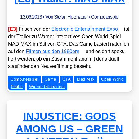
13.06.2013
• Von
Stefan Holzhauer
•
Computerspiel
[E3]
Frisch von der
Elec­tro­nic Enter­tain­ment Expo
ist
der Trai­ler zu War­ner Inter­ac­ti­ves Open World-Spiel
MAD MAX im Stil von GTA. Das Game basiert natür­lich
auf den
Fil­men aus den 1980ern
und es darf spe­ku­
liert wer­den, ob ein Zusam­men­hang mit der aktu­ell
statt­fin­den­den Neu­ver­fil­mung besteht.
Computerspiel
Game
GTA
Mad Max
Open World
Trailer
Warner Interactive
INJUSTICE: GODS
AMONG US – GREEN