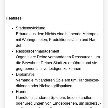
Fea­tures:
Stadt­ent­wick­lung
Erbaue aus dem Nichts eine blü­hen­de Metro­po­le
mit Wohn­ge­bie­ten, Pro­duk­ti­ons­stät­ten und Han­
del
Res­sour­cen­ma­nage­ment
Orga­ni­sie­re Dei­ne vor­han­de­nen Res­sour­cen, um
die Bewoh­ner Dei­ner Stadt zu ernäh­ren und sie
gege­be­nen­falls ver­tei­di­gen zu kön­nen
Diplo­ma­tie
Ver­hand­le mit ande­ren Spie­lern um Han­dels­kon­
di­tio­nen oder Nicht­an­griffs­pak­ten
Han­del
Hand­le mit ande­ren Spie­lern, frei­en Händ­lern
oder Sied­lun­gen von Ein­ge­bo­re­nen, um sicher­zu­