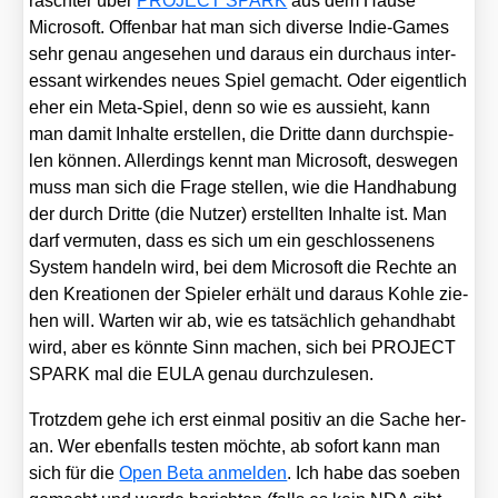
rasch­ter über
PROJECT SPARK
aus dem Hau­se
Micro­soft. Offen­bar hat man sich diver­se Indie-Games
sehr genau ange­se­hen und dar­aus ein durch­aus inter­
es­sant wir­ken­des neu­es Spiel gemacht. Oder eigent­lich
eher ein Meta-Spiel, denn so wie es aus­sieht, kann
man damit Inhal­te erstel­len, die Drit­te dann durch­spie­
len kön­nen. Aller­dings kennt man Micro­soft, des­we­gen
muss man sich die Fra­ge stel­len, wie die Hand­ha­bung
der durch Drit­te (die Nut­zer) erstell­ten Inhal­te ist. Man
darf ver­mu­ten, dass es sich um ein geschlos­se­nens
Sys­tem han­deln wird, bei dem Micro­soft die Rech­te an
den Krea­tio­nen der Spie­ler erhält und dar­aus Koh­le zie­
hen will. War­ten wir ab, wie es tat­säch­lich gehand­habt
wird, aber es könn­te Sinn machen, sich bei PROJECT
SPARK mal die EULA genau durch­zu­le­sen.
Trotz­dem gehe ich erst ein­mal posi­tiv an die Sache her­
an. Wer eben­falls tes­ten möch­te, ab sofort kann man
sich für die
Open Beta anmel­den
. Ich habe das soeben