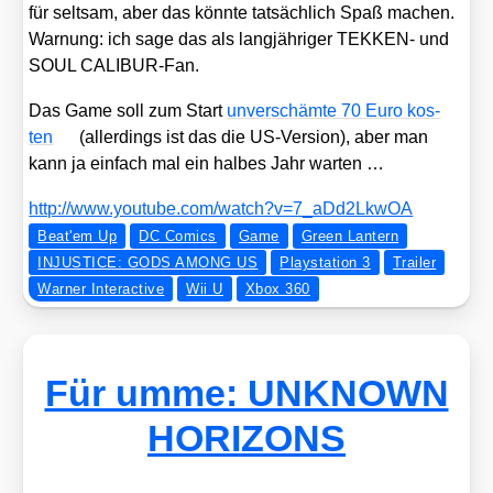
für selt­sam, aber das könn­te tat­säch­lich Spaß machen.
War­nung: ich sage das als lang­jäh­ri­ger TEKKEN- und
SOUL CALI­BUR-Fan.
Das Game soll zum Start
unver­schäm­te 70 Euro kos­
ten
(aller­dings ist das die US-Ver­si­on), aber man
kann ja ein­fach mal ein hal­bes Jahr war­ten …
http://​www​.you​tube​.com/​w​a​t​c​h​?​v​=​7​_​a​D​d​2​L​k​wOA
Beat'em Up
DC Comics
Game
Green Lantern
INJUSTICE: GODS AMONG US
Playstation 3
Trailer
Warner Interactive
Wii U
Xbox 360
Für umme: UNKNOWN
HORIZONS