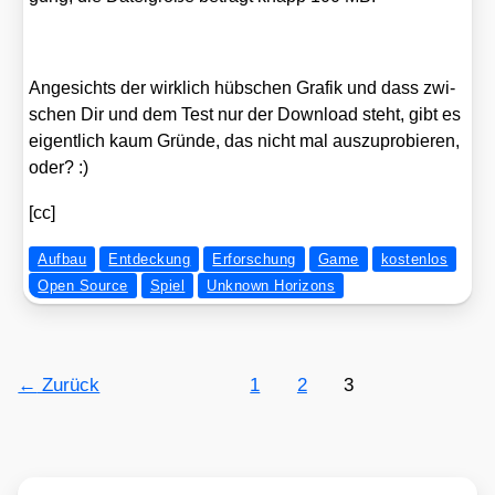
Ange­sichts der wirk­lich hüb­schen Gra­fik und dass zwi­
schen Dir und dem Test nur der Down­load steht, gibt es
eigent­lich kaum Grün­de, das nicht mal aus­zu­pro­bie­ren,
oder? :)
[cc]
Aufbau
Entdeckung
Erforschung
Game
kostenlos
Open Source
Spiel
Unknown Horizons
←
Zurück
1
2
3