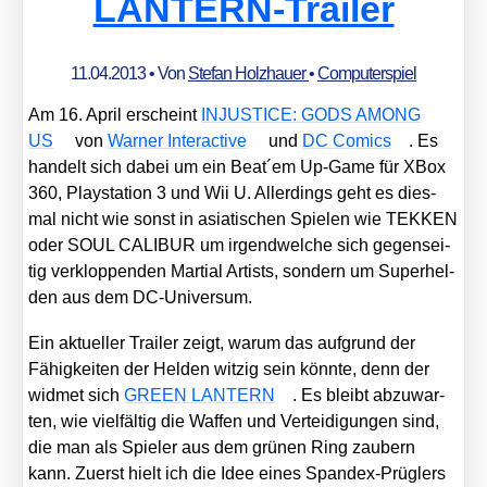
LANTERN-Trailer
11.04.2013
• Von
Stefan Holzhauer
•
Computerspiel
Am 16. April erscheint
INJUSTICE: GODS AMONG
US
von
War­ner Inter­ac­ti­ve
und
DC Comics
. Es
han­delt sich dabei um ein Beat´em Up-Game für XBox
360, Play­sta­ti­on 3 und Wii U. Aller­dings geht es dies­
mal nicht wie sonst in asia­ti­schen Spie­len wie TEKKEN
oder SOUL CALIBUR um irgend­wel­che sich gegen­sei­
tig ver­klop­pen­den Mar­ti­al Artists, son­dern um Super­hel­
den aus dem DC-Uni­ver­sum.
Ein aktu­el­ler Trai­ler zeigt, war­um das auf­grund der
Fähig­kei­ten der Hel­den wit­zig sein könn­te, denn der
wid­met sich
GREEN LANTERN
. Es bleibt abzu­war­
ten, wie viel­fäl­tig die Waf­fen und Ver­tei­di­gun­gen sind,
die man als Spie­ler aus dem grü­nen Ring zau­bern
kann. Zuerst hielt ich die Idee eines Span­d­ex-Prüg­lers