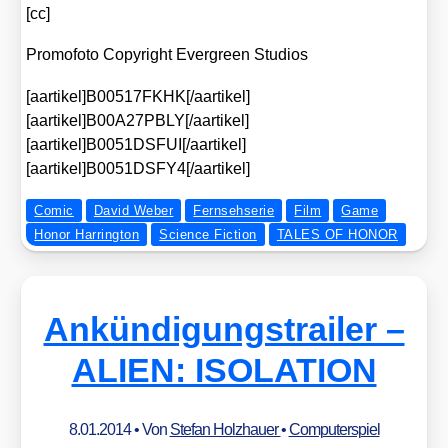
[cc]
Pro­mo­fo­to Copy­right Ever­green Stu­di­os
[aartikel]B00517FKHK[/aartikel]
[aartikel]B00A27PBLY[/aartikel]
[aartikel]B0051DSFUI[/aartikel]
[aartikel]B0051DSFY4[/aartikel]
Comic
David Weber
Fernsehserie
Film
Game
Honor Harrington
Science Fiction
TALES OF HONOR
Ankündigungstrailer –
ALIEN: ISOLATION
8.01.2014
• Von
Stefan Holzhauer
•
Computerspiel