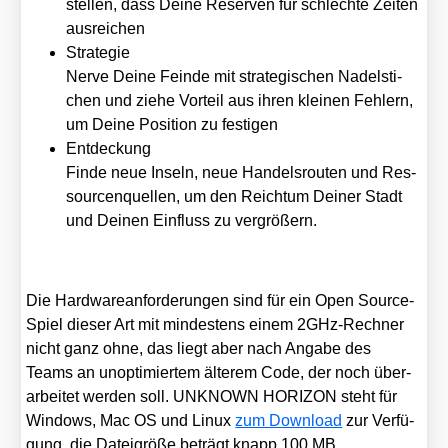
stel­len, dass Dei­ne Reser­ven für schlech­te Zei­ten
aus­rei­chen
Stra­te­gie
Ner­ve Dei­ne Fein­de mit stra­te­gi­schen Nadel­sti­
chen und zie­he Vor­teil aus ihren klei­nen Feh­lern,
um Dei­ne Posi­ti­on zu fes­ti­gen
Ent­de­ckung
Fin­de neue Inseln, neue Han­dels­rou­ten und Res­
sour­cen­quel­len, um den Reich­tum Dei­ner Stadt
und Dei­nen Ein­fluss zu ver­grö­ßern.
Die Hard­ware­an­for­de­run­gen sind für ein Open Source-
Spiel die­ser Art mit min­des­tens einem 2GHz-Rech­ner
nicht ganz ohne, das liegt aber nach Anga­be des
Teams an unop­ti­mier­tem älte­rem Code, der noch über­
ar­bei­tet wer­den soll. UNKNOWN HORIZON steht für
Win­dows, Mac OS und Linux
zum Down­load
zur Ver­fü­
gung, die Datei­grö­ße beträgt knapp 100 MB.