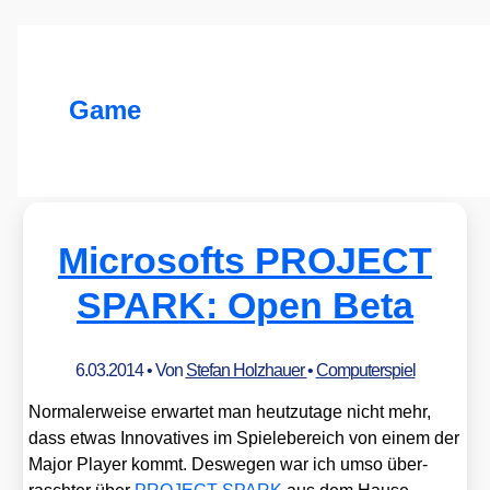
Game
Microsofts PROJECT
SPARK: Open Beta
6.03.2014
• Von
Stefan Holzhauer
•
Computerspiel
Nor­ma­ler­wei­se erwar­tet man heut­zu­ta­ge nicht mehr,
dass etwas Inno­va­ti­ves im Spie­le­be­reich von einem der
Major Play­er kommt. Des­we­gen war ich umso über­