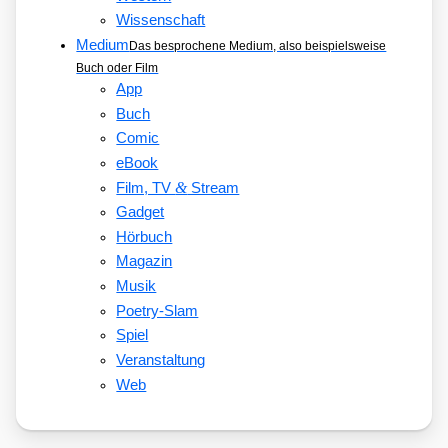
Wissenschaft
Medium
Das besprochene Medium, also beispielsweise
Buch oder Film
App
Buch
Comic
eBook
&
Film, TV
Stream
Gadget
Hörbuch
Magazin
Musik
Poetry-Slam
Spiel
Veranstaltung
Web