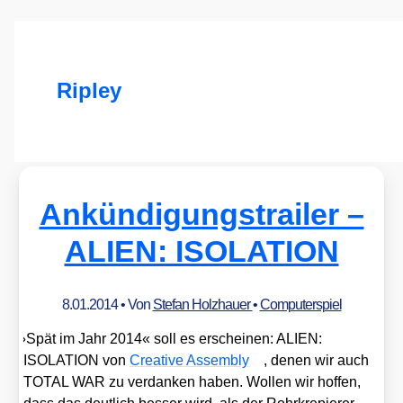
Ripley
Ankündigungstrailer –
ALIEN: ISOLATION
8.01.2014
• Von
Stefan Holzhauer
•
Computerspiel
»
Spät im Jahr 2014« soll es erschei­nen: ALIEN:
ISOLATION von
Crea­ti­ve Assem­bly
, denen wir auch
TOTAL WAR zu ver­dan­ken haben. Wol­len wir hof­fen,