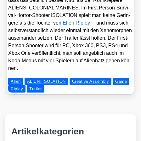
dass das deut­lich bes­ser wird, als der Rohr­kre­pie­rer
ALIENS: COLONIAL MARINES. Im First Per­son-Sur­vi­
val-Hor­ror-Shoo­ter ISOLATION spielt man kei­ne Gerin­
ge­re als die Toch­ter von
Ellen Ripley
und muss sich
selbst­ver­ständ­lich wie­der ein­mal mit den Xeno­mor­phen
aus­ein­an­der set­zen. Der Trai­ler lässt hof­fen. Der First-
Per­son-Shoo­ter wird für PC, Xbox 360, PS3, PS4 und
Xbox One ver­öf­fent­licht, man soll angeb­lich auch im
Koop-Modus mit vier Spie­lern auf Ali­en­hatz gehen kön­
nen.
Alien
ALIEN: ISOLATION
Creative Assembly
Game
Ripley
Trailer
Artikelkategorien