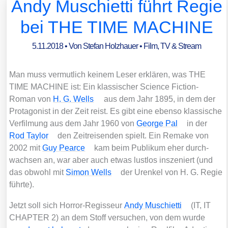
Andy Muschietti führt Regie
bei THE TIME MACHINE
5.11.2018
• Von
Stefan Holzhauer
•
Film, TV & Stream
Man muss ver­mut­lich kei­nem Leser erklä­ren, was THE
TIME MACHINE ist: Ein klas­si­scher Sci­ence Fic­tion-
Roman von
H. G. Wells
aus dem Jahr 1895, in dem der
Prot­ago­nist in der Zeit reist. Es gibt eine eben­so klas­si­sche
Ver­fil­mung aus dem Jahr 1960 von
Geor­ge Pal
in der
Rod Tay­lor
den Zeit­rei­sen­den spielt. Ein Remake von
2002 mit
Guy Pear­ce
kam beim Publi­kum eher durch­
wach­sen an, war aber auch etwas lust­los insze­niert (und
das obwohl mit
Simon Wells
der Uren­kel von H. G. Regie
führ­te).
Jetzt soll sich Hor­ror-Regis­seur
Andy Muschi­et­ti
(IT, IT
CHAPTER 2) an dem Stoff ver­su­chen, von dem wur­de