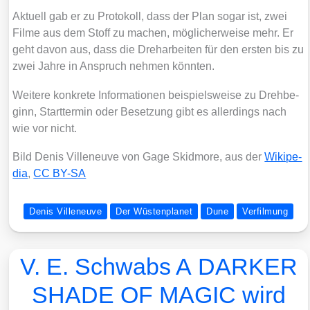
Aktu­ell gab er zu Pro­to­koll, dass der Plan sogar ist, zwei
Fil­me aus dem Stoff zu machen, mög­li­cher­wei­se mehr. Er
geht davon aus, dass die Dreh­ar­bei­ten für den ers­ten bis zu
zwei Jah­re in Anspruch neh­men könn­ten.
Wei­te­re kon­kre­te Infor­ma­tio­nen bei­spiels­wei­se zu Dreh­be­
ginn, Start­ter­min oder Beset­zung gibt es aller­dings nach
wie vor nicht.
Bild Denis Ville­neuve von Gage Skid­mo­re, aus der
Wiki­pe­
dia
,
CC BY-SA
Denis Villeneuve
Der Wüstenplanet
Dune
Verfilmung
V. E. Schwabs A DARKER
SHADE OF MAGIC wird