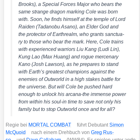
Brooks), a Spe­cial Forces Major who bears the
same stran­ge dra­gon mar­king Cole was born
with. Soon, he finds hims­elf at the temp­le of Lord
Rai­den (Tad­ano­bu Asa­no), an Elder God and
the pro­tec­tor of Ear­th­re­alm, who grants sanc­tua­
ry to tho­se who bear the mark. Here, Cole trains
with expe­ri­en­ced war­ri­ors Liu Kang (Ludi Lin),
Kung Lao (Max Huang) and rogue mer­cena­ry
Kano (Josh Law­son), as he pre­pa­res to stand
with Earth’s grea­test cham­pi­ons against the
enemies of Out­world in a high sta­kes batt­le for
the uni­ver­se. But will Cole be pushed hard
enough to unlock his arca­na-the immense power
from within his soul-in time to save not only his
fami­ly but to stop Out­world once and for all?
Regie bei
MORTAL COMBAT
führt Debutant
Simon
McQuo­id
nach einem Dreh­buch von
Greg Rus­
so
und
Dave Cal­la­ham
(WW84). Es spie­len unter ande­