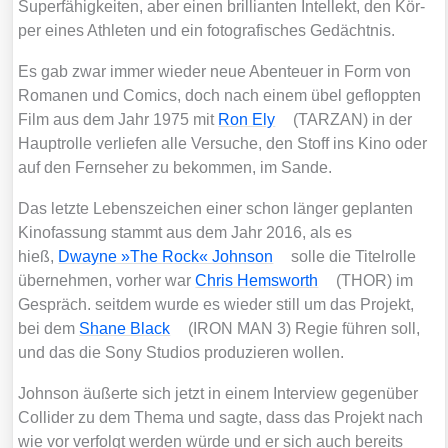
Super­fä­hig­kei­ten, aber einen bril­li­an­ten Intel­lekt, den Kör­
per eines Ath­le­ten und ein foto­gra­fi­sches Gedächt­nis.
Es gab zwar immer wie­der neue Aben­teu­er in Form von
Roma­nen und Comics, doch nach einem übel geflopp­ten
Film aus dem Jahr 1975 mit
Ron Ely
(TARZAN) in der
Haupt­rol­le ver­lie­fen alle Ver­su­che, den Stoff ins Kino oder
auf den Fern­se­her zu bekom­men, im San­de.
Das letz­te Lebens­zei­chen einer schon län­ger geplan­ten
Kino­fas­sung stammt aus dem Jahr 2016, als es
hieß,
Dway­ne »The Rock« John­son
sol­le die Titel­rol­le
über­neh­men, vor­her war
Chris Hems­worth
(THOR) im
Gespräch. seit­dem wur­de es wie­der still um das Pro­jekt,
bei dem
Shane Black
(IRON MAN 3) Regie füh­ren soll,
und das die Sony Stu­di­os pro­du­zie­ren wol­len.
John­son äußer­te sich jetzt in einem Inter­view gegen­über
Col­l­i­der zu dem The­ma und sag­te, dass das Pro­jekt nach
wie vor ver­folgt wer­den wür­de und er sich auch bereits