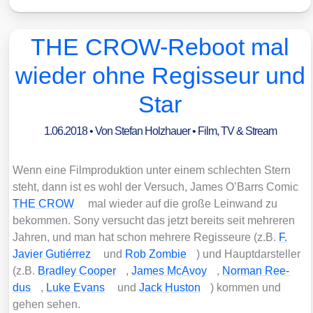
THE CROW-Reboot mal
wieder ohne Regisseur und
Star
1.06.2018
• Von
Stefan Holzhauer
•
Film, TV & Stream
Wenn eine Film­pro­duk­ti­on unter einem schlech­ten Stern
steht, dann ist es wohl der Ver­such, James O’Barrs Comic
THE CROW
mal wie­der auf die gro­ße Lein­wand zu
bekom­men. Sony ver­sucht das jetzt bereits seit meh­re­ren
Jah­ren, und man hat schon meh­re­re Regis­seu­re (z.B.
F.
Javier Gut­iérrez
und
Rob Zom­bie
) und Haupt­dar­stel­ler
(z.B.
Brad­ley Coo­per
,
James McA­voy
,
Nor­man Ree­
dus
,
Luke Evans
und
Jack Hus­ton
) kom­men und
gehen sehen.