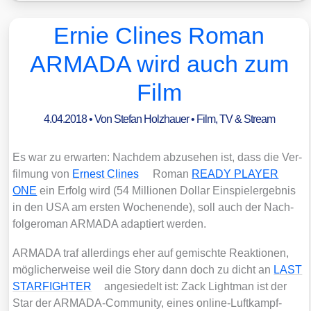
Ernie Clines Roman
ARMADA wird auch zum
Film
4.04.2018
• Von
Stefan Holzhauer
•
Film, TV & Stream
Es war zu erwar­ten: Nach­dem abzu­se­hen ist, dass die Ver­
fil­mung von
Ernest Cli­nes
Roman
READY PLAYER
ONE
ein Erfolg wird (54 Mil­lio­nen Dol­lar Ein­spiel­ergeb­nis
in den USA am ers­ten Wochen­en­de), soll auch der Nach­
fol­ge­ro­man ARMADA adap­tiert wer­den.
ARMADA traf aller­dings eher auf gemisch­te Reak­tio­nen,
mög­li­cher­wei­se weil die Sto­ry dann doch zu dicht an
LAST
STARFIGHTER
ange­sie­delt ist: Zack Light­man ist der
Star der ARMA­DA-Com­mu­ni­ty, eines online-Luft­kampf-