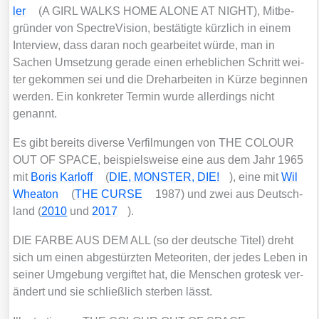
ler
(A GIRL WALKS HOME ALONE AT NIGHT), Mit­be­
grün­der von Spect­re­Vi­si­on, bestä­tig­te kürz­lich in einem
Inter­view, dass dar­an noch gear­bei­tet wür­de, man in
Sachen Umset­zung gera­de einen erheb­li­chen Schritt wei­
ter gekom­men sei und die Dreh­ar­bei­ten in Kür­ze begin­nen
wer­den. Ein kon­kre­ter Ter­min wur­de aller­dings nicht
genannt.
Es gibt bereits diver­se Ver­fil­mun­gen von THE COLOUR
OUT OF SPACE, bei­spiels­wei­se eine aus dem Jahr 1965
mit
Boris Karl­off
(
DIE, MONSTER, DIE!
), eine mit
Wil
Whea­ton
(
THE CURSE
1987) und zwei aus Deutsch­
land (
2010
und
2017
).
DIE FARBE AUS DEM ALL (so der deut­sche Titel) dreht
sich um einen abge­stürz­ten Meteo­ri­ten, der jedes Leben in
sei­ner Umge­bung ver­gif­tet hat, die Men­schen gro­tesk ver­
än­dert und sie schließ­lich ster­ben lässt.