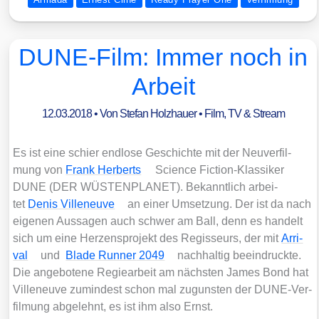
DUNE-Film: Immer noch in
Arbeit
12.03.2018
• Von
Stefan Holzhauer
•
Film, TV & Stream
Es ist eine schier end­lo­se Geschich­te mit der Neu­ver­fil­
mung von
Frank Her­berts
Sci­ence Fic­tion-Klas­si­ker
DUNE (DER WÜSTENPLANET). Bekannt­lich arbei­
tet
Denis Ville­neuve
an einer Umset­zung. Der ist da nach
eige­nen Aus­sa­gen auch schwer am Ball, denn es han­delt
sich um eine Her­zens­pro­jekt des Regis­seurs, der mit
Arri­
val
und
Bla­de Run­ner
2049
nach­hal­tig beein­druck­te.
Die ange­bo­te­ne Regie­ar­beit am nächs­ten James Bond hat
Ville­neuve zumin­dest schon mal zuguns­ten der DUNE-Ver­
fil­mung abge­lehnt, es ist ihm also Ernst.