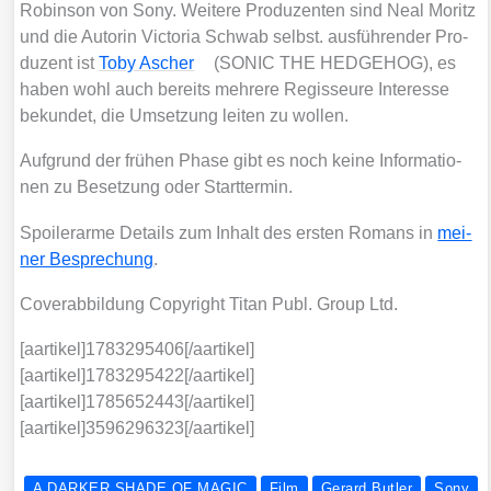
Robin­son von Sony. Wei­te­re Pro­du­zen­ten sind Neal Moritz
und die Autorin Vic­to­ria Schwab selbst. aus­füh­ren­der Pro­
du­zent ist
Toby Ascher
(SONIC THE HEDGEHOG), es
haben wohl auch bereits meh­re­re Regis­seu­re Inter­es­se
bekun­det, die Umset­zung lei­ten zu wol­len.
Auf­grund der frü­hen Pha­se gibt es noch kei­ne Infor­ma­tio­
nen zu Beset­zung oder Start­ter­min.
Spoi­ler­ar­me Details zum Inhalt des ers­ten Romans in
mei­
ner Bespre­chung
.
Cover­ab­bil­dung Copy­right Titan Publ. Group Ltd.
[aartikel]1783295406[/aartikel]
[aartikel]1783295422[/aartikel]
[aartikel]1785652443[/aartikel]
[aartikel]3596296323[/aartikel]
A DARKER SHADE OF MAGIC
Film
Gerard Butler
Sony