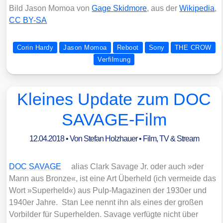
Bild Jason Mom­oa von
Gage Skid­mo­re
, aus der
Wiki­pe­dia
,
CC BY-SA
Corin Hardy
Jason Momoa
Reboot
Sony
THE CROW
Verfilmung
Kleines Update zum DOC
SAVAGE-Film
12.04.2018
• Von
Stefan Holzhauer
•
Film, TV & Stream
DOC SAVAGE
ali­as Clark Sava­ge Jr. oder auch »der
Mann aus Bron­ze«, ist eine Art Über­held (ich ver­mei­de das
Wort »Super­held«) aus Pulp-Maga­zi­nen der 1930er und
1940er Jah­re. Stan Lee nennt ihn als eines der gro­ßen
Vor­bil­der für Super­hel­den. Sava­ge ver­füg­te nicht über