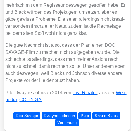
mehr­fach mit dem Regis­seur des­we­gen getrof­fen habe. Er
und Black wür­den das Pro­jekt gern umset­zen, aber es
gäbe gewis­se Pro­ble­me. Die sei­en aller­dings nicht krea­ti­
ver son­dern finan­zi­el­ler Natur, zudem ist die Rech­te­la­ge
bei dem alten Stoff wohl nicht ganz klar.
Die gute Nach­richt ist also, dass der Plan einen DOC
SAVA­GE-Film zu machen nicht auf­ge­ge­ben wur­de. Die
schlech­te ist aller­dings, dass man mei­ner Ansicht nach
nicht zu schnell damit rech­nen soll­te. Unter ande­rem eben
auch des­we­gen, weil Black und John­son diver­se ande­re
Pro­jek­te vor der Hel­den­brust haben.
Bild Dway­ne John­son 2014 von
Eva Rinal­di
, aus der
Wiki­
pe­dia
,
CC BY-SA
Doc Savage
Dwayne Johnson
Pulp
Shane Black
Verfilmung