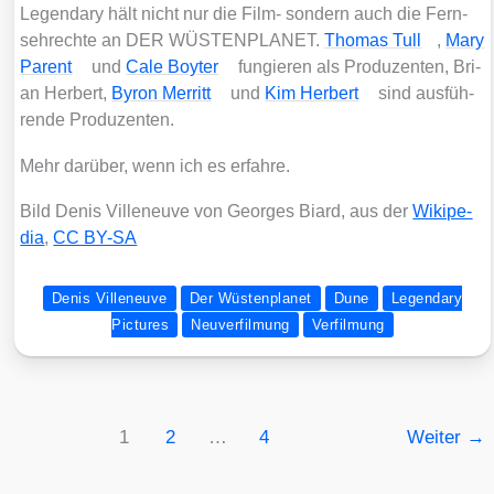
Legen­da­ry hält nicht nur die Film- son­dern auch die Fern­
seh­rech­te an DER WÜSTENPLANET.
Tho­mas Tull
,
Mary
Parent
und
Cale Boy­ter
fun­gie­ren als Pro­du­zen­ten, Bri­
an Her­bert,
Byron Mer­ritt
und
Kim Her­bert
sind aus­füh­
ren­de Pro­du­zen­ten.
Mehr dar­über, wenn ich es erfah­re.
Bild Denis Ville­neuve von Geor­ges Biard, aus der
Wiki­pe­
dia
,
CC BY-SA
Denis Villeneuve
Der Wüstenplanet
Dune
Legendary
Pictures
Neuverfilmung
Verfilmung
1
2
…
4
Weiter
→