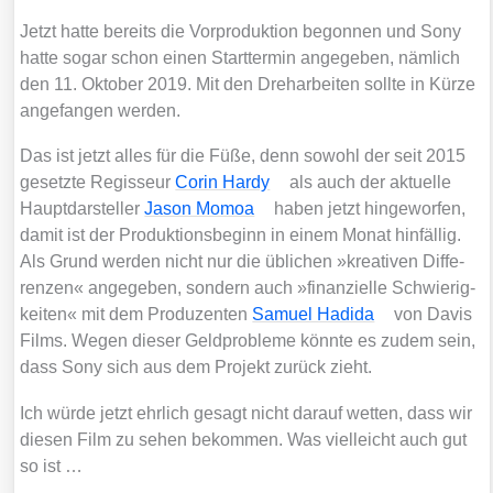
Jetzt hat­te bereits die Vor­pro­duk­ti­on begon­nen und Sony
hat­te sogar schon einen Start­ter­min ange­ge­ben, näm­lich
den 11. Okto­ber 2019. Mit den Dreh­ar­bei­ten soll­te in Kür­ze
ange­fan­gen wer­den.
Das ist jetzt alles für die Füße, denn sowohl der seit 2015
gesetz­te Regis­seur
Corin Har­dy
als auch der aktu­el­le
Haupt­dar­stel­ler
Jason Mom­oa
haben jetzt hin­ge­wor­fen,
damit ist der Pro­duk­ti­ons­be­ginn in einem Monat hin­fäl­lig.
Als Grund wer­den nicht nur die übli­chen »krea­ti­ven Dif­fe­
ren­zen« ange­ge­ben, son­dern auch »finan­zi­el­le Schwie­rig­
kei­ten« mit dem Pro­du­zen­ten
Samu­el Hadi­da
von Davis
Films. Wegen die­ser Geld­pro­ble­me könn­te es zudem sein,
dass Sony sich aus dem Pro­jekt zurück zieht.
Ich wür­de jetzt ehr­lich gesagt nicht dar­auf wet­ten, dass wir
die­sen Film zu sehen bekom­men. Was viel­leicht auch gut
so ist …