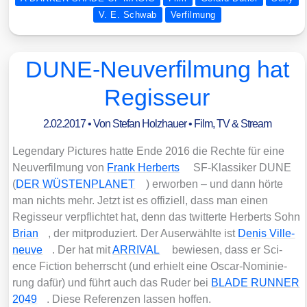
V. E. Schwab
Verfilmung
DUNE-Neuverfilmung hat
Regisseur
2.02.2017
• Von
Stefan Holzhauer
•
Film, TV & Stream
Legen­da­ry Pic­tures hat­te Ende 2016 die Rech­te für eine
Neu­ver­fil­mung von
Frank Her­berts
SF-Klas­si­ker DUNE
(
DER WÜSTENPLANET
) erwor­ben – und dann hör­te
man nichts mehr. Jetzt ist es offi­zi­ell, dass man einen
Regis­seur ver­pflich­tet hat, denn das twit­ter­te Her­berts Sohn
Bri­an
, der mit­pro­du­ziert. Der Aus­er­wähl­te ist
Denis Ville­
neuve
. Der hat mit
ARRIVAL
bewie­sen, dass er Sci­
ence Fic­tion beherrscht (und erhielt eine Oscar-Nomi­nie­
rung dafür) und führt auch das Ruder bei
BLADE RUNNER
2049
. Die­se Refe­ren­zen las­sen hof­fen.