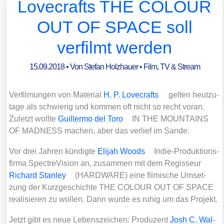
Lovecrafts THE COLOUR
OUT OF SPACE soll
verfilmt werden
15.09.2018
• Von
Stefan Holzhauer
•
Film, TV & Stream
Ver­fil­mun­gen von Mate­ri­al
H. P. Love­crafts
gel­ten heut­zu­
ta­ge als schwie­rig und kom­men oft nicht so recht vor­an.
Zuletzt woll­te
Guil­ler­mo del Toro
IN THE MOUNTAINS
OF MADNESS machen, aber das ver­lief im San­de.
Vor drei Jah­ren kün­dig­te
Eli­jah Woods
Indie-Pro­duk­ti­ons­
fir­ma Spect­re­Vi­si­on an, zusam­men mit dem Regis­seur
Richard Stan­ley
(HARDWARE) eine fil­mi­sche Umset­
zung der Kurz­ge­schich­te THE COLOUR OUT OF SPACE
rea­li­sie­ren zu wol­len. Dann wur­de es ruhig um das Pro­jekt.
Jetzt gibt es neue Lebens­zei­chen: Pro­du­zent
Josh C. Wal­