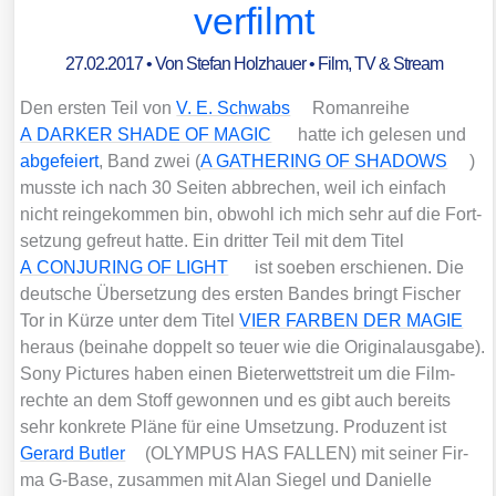
verfilmt
27.02.2017
• Von
Stefan Holzhauer
•
Film, TV & Stream
Den ers­ten Teil von
V. E. Schwabs
Roman­rei­he
A DARKER SHADE OF MAGIC
hat­te ich gele­sen und
abge­fei­ert
, Band zwei (
A GATHERING OF SHADOWS
)
muss­te ich nach 30 Sei­ten abbre­chen, weil ich ein­fach
nicht rein­ge­kom­men bin, obwohl ich mich sehr auf die Fort­
set­zung gefreut hat­te. Ein drit­ter Teil mit dem Titel
A CONJURING OF LIGHT
ist soeben erschie­nen. Die
deut­sche Über­set­zung des ers­ten Ban­des bringt Fischer
Tor in Kür­ze unter dem Titel
VIER FARBEN DER MAGIE
her­aus (bei­na­he dop­pelt so teu­er wie die Ori­gi­nal­aus­ga­be).
Sony Pic­tures haben einen Bie­ter­wett­streit um die Film­
rech­te an dem Stoff gewon­nen und es gibt auch bereits
sehr kon­kre­te Plä­ne für eine Umset­zung. Pro­du­zent ist
Gerard But­ler
(OLYMPUS HAS FALLEN) mit sei­ner Fir­
ma G‑Base, zusam­men mit Alan Sie­gel und Dani­elle