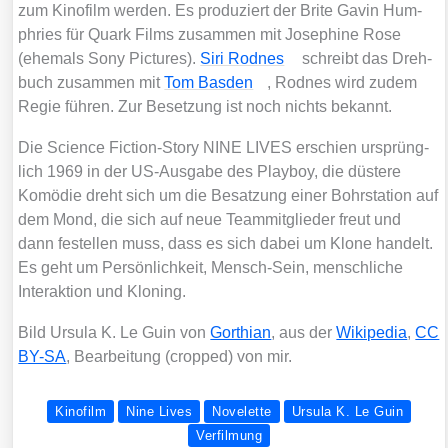
zum Kino­film wer­den. Es pro­du­ziert der Bri­te Gavin Hum­
phries für Quark Films zusam­men mit Jose­phi­ne Rose
(ehe­mals Sony Pic­tures).
Siri Rod­nes
schreibt das Dreh­
buch zusam­men mit
Tom Bas­den
, Rod­nes wird zudem
Regie füh­ren. Zur Beset­zung ist noch nichts bekannt.
Die Sci­ence Fic­tion-Sto­ry NINE LIVES erschien ursprüng­
lich 1969 in der US-Aus­ga­be des Play­boy, die düs­te­re
Komö­die dreht sich um die Besat­zung einer Bohr­sta­ti­on auf
dem Mond, die sich auf neue Team­mit­glie­der freut und
dann festel­len muss, dass es sich dabei um Klo­ne han­delt.
Es geht um Per­sön­lich­keit, Mensch-Sein, mensch­li­che
Inter­ak­ti­on und Klo­ning.
Bild Ursu­la K. Le Guin von
Gort­hi­an
, aus der
Wiki­pe­dia
,
CC
BY-SA
, Bear­bei­tung (crop­ped) von mir.
Kinofilm
Nine Lives
Novelette
Ursula K. Le Guin
Verfilmung