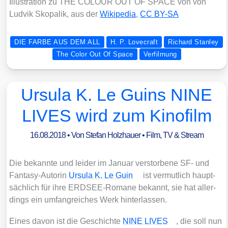
Illus­tra­ti­on zu THE COLOUR OUT OF SPACE von von
Lud­vik Skopa­lik, aus der
Wiki­pe­dia
,
CC BY-SA
DIE FARBE AUS DEM ALL
H. P. Lovecraft
Richard Stanley
The Color Out Of Space
Verfilmung
Ursula K. Le Guins NINE
LIVES wird zum Kinofilm
16.08.2018
• Von
Stefan Holzhauer
•
Film, TV & Stream
Die bekann­te und lei­der im Janu­ar ver­stor­be­ne SF- und
Fan­ta­sy-Autorin
Ursu­la K. Le Guin
ist ver­mut­lich haupt­
säch­lich für ihre ERD­SEE-Roma­ne bekannt, sie hat aller­
dings ein umfang­rei­ches Werk hin­ter­las­sen.
Eines davon ist die Geschich­te
NINE LIVES
, die soll nun