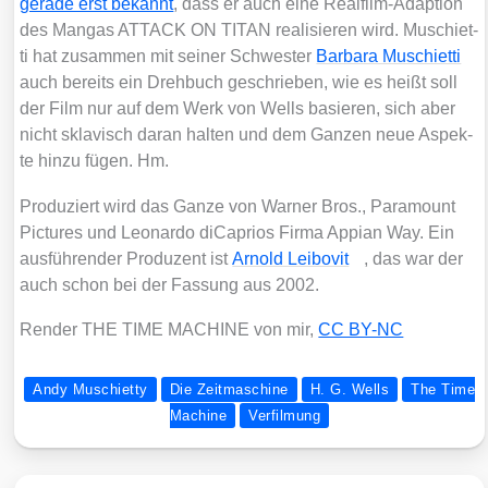
gera­de erst bekannt
, dass er auch eine Real­film-Adap­ti­on
des Man­gas ATTACK ON TITAN rea­li­sie­ren wird. Muschi­et­
ti hat zusam­men mit sei­ner Schwes­ter
Bar­ba­ra Muschi­et­ti
auch bereits ein Dreh­buch geschrie­ben, wie es heißt soll
der Film nur auf dem Werk von Wells basie­ren, sich aber
nicht skla­visch dar­an hal­ten und dem Gan­zen neue Aspek­
te hin­zu fügen. Hm.
Pro­du­ziert wird das Gan­ze von War­ner Bros., Para­mount
Pic­tures und Leo­nar­do diCa­pri­os Fir­ma Appian Way. Ein
aus­füh­ren­der Pro­du­zent ist
Arnold Lei­bo­vit
, das war der
auch schon bei der Fas­sung aus 2002.
Ren­der THE TIME MACHINE von mir,
CC BY-NC
Andy Muschietty
Die Zeitmaschine
H. G. Wells
The Time
Machine
Verfilmung