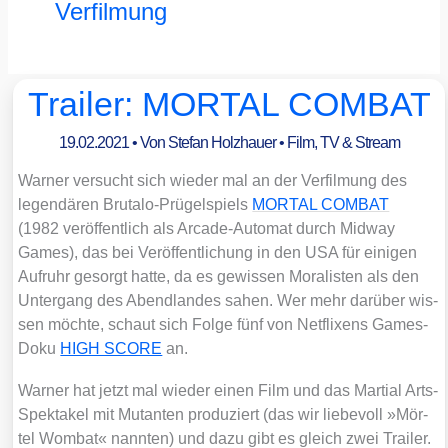
Verfilmung
Trailer: MORTAL COMBAT
19.02.2021
• Von
Stefan Holzhauer
•
Film, TV & Stream
War­ner ver­sucht sich wie­der mal an der Ver­fil­mung des
legen­dä­ren Bru­ta­lo-Prü­gel­spiels
MORTAL COMBAT
(1982 ver­öf­fent­lich als Arca­de-Auto­mat durch Mid­way
Games), das bei Ver­öf­fent­li­chung in den USA für eini­gen
Auf­ruhr gesorgt hat­te, da es gewis­sen Mora­lis­ten als den
Unter­gang des Abend­lan­des sahen. Wer mehr dar­über wis­
sen möch­te, schaut sich Fol­ge fünf von Net­fli­xens Games-
Doku
HIGH SCORE
an.
War­ner hat jetzt mal wie­der einen Film und das Mar­ti­al Arts-
Spek­ta­kel mit Mutan­ten pro­du­ziert (das wir lie­be­voll »Mör­
tel Wom­bat« nann­ten) und dazu gibt es gleich zwei Trai­ler.