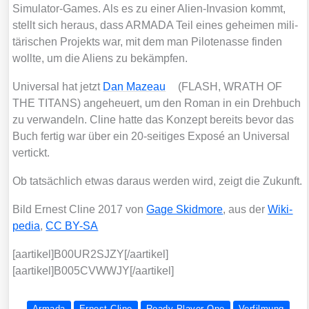
Simu­la­tor-Games. Als es zu einer Ali­en-Inva­si­on kommt,
stellt sich her­aus, dass ARMADA Teil eines gehei­men mili­
tä­ri­schen Pro­jekts war, mit dem man Pilo­ten­as­se fin­den
woll­te, um die Ali­ens zu bekämp­fen.
Uni­ver­sal hat jetzt
Dan Mazeau
(FLASH, WRATH OF
THE TITANS) ange­heu­ert, um den Roman in ein Dreh­buch
zu ver­wan­deln. Cli­ne hat­te das Kon­zept bereits bevor das
Buch fer­tig war über ein 20-sei­ti­ges Expo­sé an Uni­ver­sal
ver­tickt.
Ob tat­säch­lich etwas dar­aus wer­den wird, zeigt die Zukunft.
Bild Ernest Cli­ne 2017 von
Gage Skid­mo­re
, aus der
Wiki­
pe­dia
,
CC BY-SA
[aartikel]B00UR2SJZY[/aartikel]
[aartikel]B005CVWWJY[/aartikel]
Armada
Ernest Cline
Ready Player One
Verfilmung