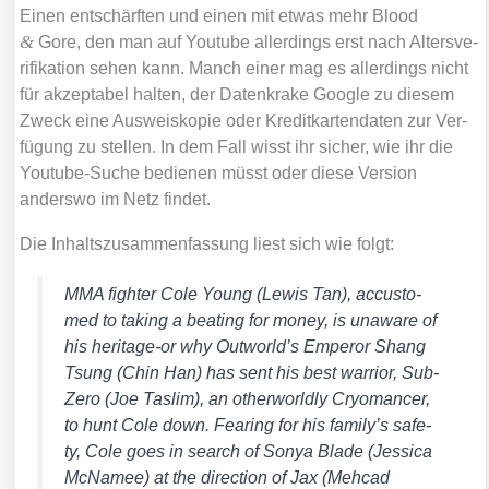
Einen ent­schärf­ten und einen mit etwas mehr Blood
&
Gore, den man auf You­tube aller­dings erst nach Alters­ve­
ri­fi­ka­ti­on sehen kann. Manch einer mag es aller­dings nicht
für akzep­ta­bel hal­ten, der Daten­kra­ke Goog­le zu die­sem
Zweck eine Aus­weis­ko­pie oder Kre­dit­kar­ten­da­ten zur Ver­
fü­gung zu stel­len. In dem Fall wisst ihr sicher, wie ihr die
You­tube-Suche bedie­nen müsst oder die­se Ver­si­on
anders­wo im Netz fin­det.
Die Inhalts­zu­sam­men­fas­sung liest sich wie folgt:
MMA figh­ter Cole Young (Lewis Tan), accus­to­
med to taking a bea­ting for money, is una­wa­re of
his heri­ta­ge-or why Outworld’s Emper­or Shang
Tsu­ng (Chin Han) has sent his best war­ri­or, Sub-
Zero (Joe Tas­lim), an other­world­ly Cryo­man­cer,
to hunt Cole down. Fea­ring for his family’s safe­
ty, Cole goes in search of Sonya Bla­de (Jes­si­ca
McNa­mee) at the direc­tion of Jax (Meh­cad