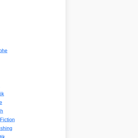
ophe
n
ik
e
ch
Fiction
ishing
tik