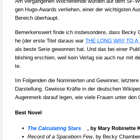
Am ver­gan­ge­nen Wochen­en­de wur­den auf dem SF-Welt­
gen Hugo-Awards ver­lie­hen, einer der wich­tigs­ten Aus
Bereich über­haupt.
Bemer­kens­wert fin­de ich ins­be­son­de­re, dass Bec
he (der ers­te Titel dar­aus war
THE LONG WAY TO A
als bes­te Serie gewon­nen hat. Und das bei einer Publi­k
bli­shing erschien, weil kein Ver­lag sie auch nur mit de
te.
Im Fol­gen­den die Nomi­nier­ten und Gewin­ner, letz­te­r
Dar­stel­lung. Gewis­se Kräf­te in der deut­schen Wiki­pe­d
Augen­merk dar­auf legen, wie vie­le Frau­en unter den
Best Novel
The Cal­cu­la­ting Stars
, by Mary Robi­net­te 
Record of a Space­born Few
, by Becky Cham­ber