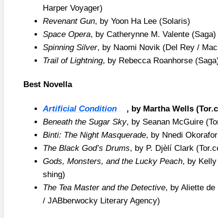
Har­per Voy­a­ger)
Reven­ant Gun
, by Yoon Ha Lee (Sola­ris)
Space Ope­ra
, by Catheryn­ne M. Valen­te (Saga)
Spin­ning Sil­ver
, by Nao­mi Novik (Del Rey /​ Macm
Trail of Light­ning
, by Rebec­ca Roan­horse (Saga
Best Novella
Arti­fi­ci­al Con­di­ti­on
, by Mar­tha Wells (Tor​
Beneath the Sugar Sky
, by Seanan McGui­re (Tor
Bin­ti: The Night Mas­quer­a­de
, by Nne­di Oko­ra­fo
The Black God’s Drums
, by P. Djè­lí Clark (Tor​
Gods, Mons­ters, and the Lucky Peach
, by Kel­l
shing)
The Tea Mas­ter and the Detec­ti­ve
, by Ali­et­te d
/​ JAB­ber­wo­cky Lite­ra­ry Agen­cy)