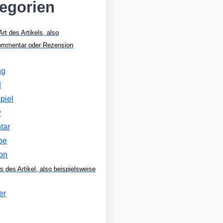
tegorien
Art des Artikels, also
Kommentar oder Rezension
ng
d
piel
w
tar
be
on
s des Artikel, also beispielsweise
er