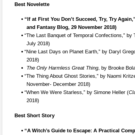
Best Novelette
“
If at First You Don’t Suc­ceed, Try, Try Again
and Fan­ta­sy Blog, 29 Novem­ber 2018)
“
The Last Ban­quet of Tem­po­ral Con­fec­tions,” by T
July 2018)
“
Nine Last Days on Pla­net Earth,” by Daryl Gre­go
2018)
The Only Harm­less Gre­at Thing
, by Broo­ke Bol­
“
The Thing About Ghost Sto­ries,” by Nao­mi Krit­ze
Novem­ber- Decem­ber 2018)
“
When We Were Starless,” by Simo­ne Hel­ler (
Cl
2018)
Best Short Story
“
A Witch’s Gui­de to Escape: A Prac­ti­cal Com­pe