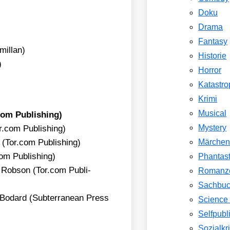
Doku
Drama
Fantasy
il­lan)
Historie
)
Horror
Katastr
Krimi
Musical
.com Publi­shing)
Mystery
​.com Publi­shing)
r (Tor​.com Publi­shing)
Märche
.com Publi­shing)
Phantast
y Rob­son (Tor​.com Publi­
Romanz
Sachbu
e Bodard (Sub­ter­ra­ne­an Press
Science 
Selfpubl
Sozialkri