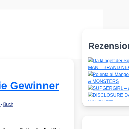
Rezensio
ie Gewinner
r
•
Buch