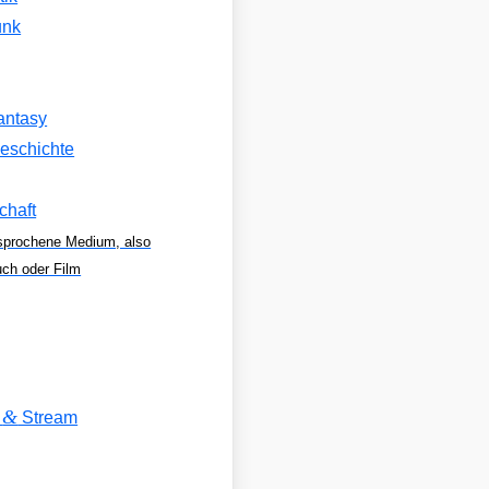
unk
antasy
eschichte
chaft
sprochene Medium, also
uch oder Film
&
V
Stream