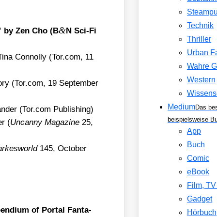
Steamp
Technik
&
,” by Zen Cho (B
N Sci-Fi
Thriller
Urban F
ina Con­nol­ly (Tor​.com, 11
Wahre G
Western
­ry (Tor​.com, 19 Sep­tem­ber
Wissens
Medium
Das be
an­der (Tor​.com Publi­shing)
beispielsweise B
r (
Uncan­ny Maga­zi­ne
25,
App
Buch
ar­kes­world
145, Octo­ber
Comic
eBook
Film, T
Gadget
n­di­um of Por­tal Fan­ta­
Hörbuch