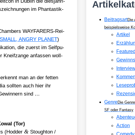
con in Dub­lin die dies­jäh­ri­
Artikelka
­zeich­nun­gen im Phan­tas­tik-
Beitragsart
Die 
beispielsweise 
ky Cham­bers WAY­FA­RERS-Rei­
Artikel
 SMALL, ANGRY PLANET
)
Erzählu
a­ti­on, die zuerst im Self­pu­
Feature
r Kneif­zan­ge anfas­sen woll­
Gewinns
Intervie
Kommen
e erkennt man an der fet­ten
Lesepro
ia soll­ten auch hier ihr
 Gewin­nern sind …
Rezensi
Genre
Die Genre
SF oder Fantasy
Abenteu
Kowal (Tor)
Action
&
s (Hod­der
Stough­ton /​
Comedy