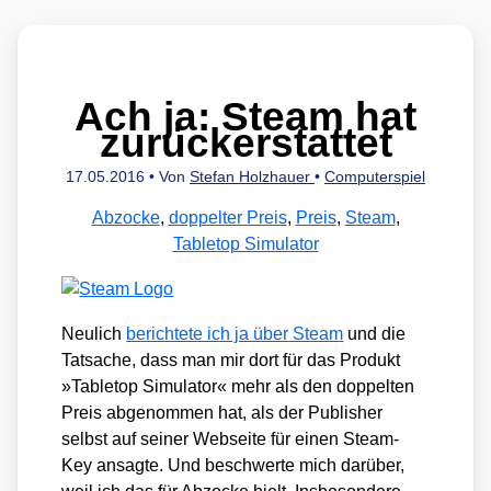
Ach ja: Steam hat
zurückerstattet
17.05.2016
• Von
Stefan Holzhauer
•
Computerspiel
Abzocke
,
doppelter Preis
,
Preis
,
Steam
,
Tabletop Simulator
Neu­lich
berich­te­te ich ja über Steam
und die
Tat­sa­che, dass man mir dort für das Pro­dukt
»Table­top Simu­la­tor« mehr als den dop­pel­ten
Preis abge­nom­men hat, als der Publisher
selbst auf sei­ner Web­sei­te für einen Steam-
Key ansag­te. Und beschwer­te mich dar­über,