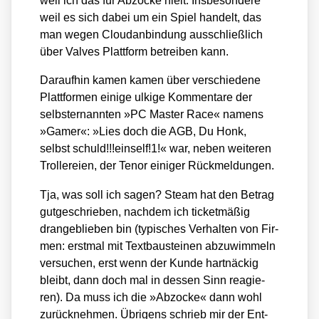
weil ich das für Abzo­cke hielt. Ins­be­son­de­re
weil es sich dabei um ein Spiel han­delt, das
man wegen Clou­dan­bin­dung aus­schließ­lich
über Val­ves Platt­form betrei­ben kann.
Dar­auf­hin kamen kamen über ver­schie­de­ne
Platt­for­men eini­ge ulki­ge Kom­men­ta­re der
selbst­er­nann­ten »PC Mas­ter Race« namens
»Gamer«: »Lies doch die AGB, Du Honk,
selbst schuld!!!einself!1!« war, neben wei­te­ren
Trol­lerei­en, der Tenor eini­ger Rück­mel­dun­gen.
Tja, was soll ich sagen? Steam hat den Betrag
gut­ge­schrie­ben, nach­dem ich ticket­mä­ßig
dran­ge­blie­ben bin (typi­sches Ver­hal­ten von Fir­
men: erst­mal mit Text­bau­stei­nen abzu­wim­meln
ver­su­chen, erst wenn der Kun­de hart­nä­ckig
bleibt, dann doch mal in des­sen Sinn reagie­
ren). Da muss ich die »Abzo­cke« dann wohl
zurück­neh­men. Übri­gens schrieb mir der Ent­