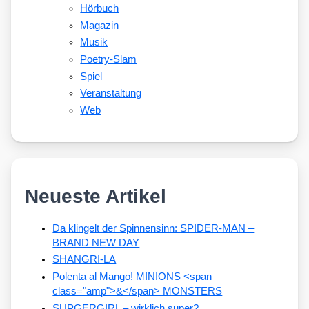
Hörbuch
Magazin
Musik
Poetry-Slam
Spiel
Veranstaltung
Web
Neueste Artikel
Da klingelt der Spinnensinn: SPIDER-MAN –
BRAND NEW DAY
SHANGRI-LA
Polenta al Mango! MINIONS <span
class="amp">&</span> MONSTERS
SUPGERGIRL – wirklich super?