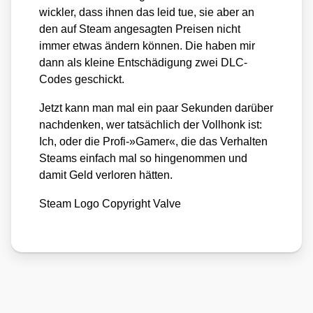
wick­ler, dass ihnen das leid tue, sie aber an
den auf Steam ange­sag­ten Prei­sen nicht
immer etwas ändern kön­nen. Die haben mir
dann als klei­ne Ent­schä­di­gung zwei DLC-
Codes geschickt.
Jetzt kann man mal ein paar Sekun­den dar­über
nach­den­ken, wer tat­säch­lich der Vollhonk ist:
Ich, oder die Profi-»Gamer«, die das Ver­hal­ten
Steams ein­fach mal so hin­ge­nom­men und
damit Geld ver­lo­ren hät­ten.
Steam Logo Copy­right Val­ve