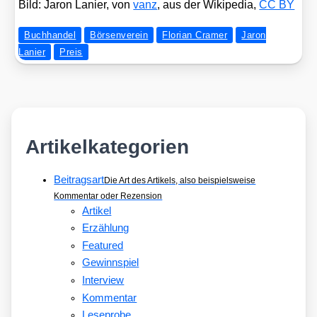
Bild: Jaron Lanier, von
vanz
, aus der Wiki­pe­dia,
CC BY
Buchhandel
Börsenverein
Florian Cramer
Jaron
Lanier
Preis
Artikelkategorien
Beitragsart
Die Art des Artikels, also beispielsweise
Kommentar oder Rezension
Artikel
Erzählung
Featured
Gewinnspiel
Interview
Kommentar
Leseprobe