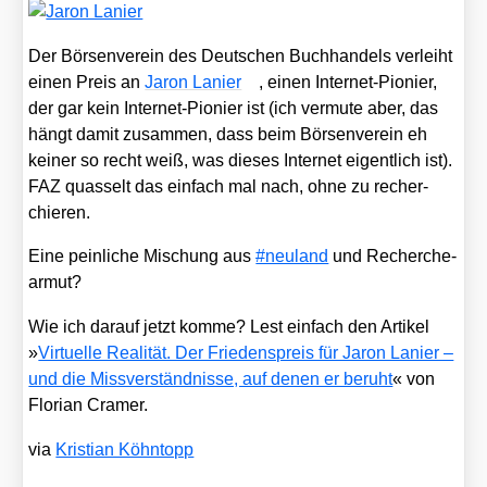
Der Bör­sen­ver­ein des Deut­schen Buch­han­dels ver­leiht
einen Preis an
Jaron Lanier
, einen Inter­net-Pio­nier,
der gar kein Inter­net-Pio­nier ist (ich ver­mu­te aber, das
hängt damit zusam­men, dass beim Bör­sen­ver­ein eh
kei­ner so recht weiß, was die­ses Inter­net eigent­lich ist).
FAZ quas­selt das ein­fach mal nach, ohne zu recher­
chie­ren.
Eine pein­li­che Mischung aus
#neu­land
und Recher­che­
ar­mut?
Wie ich dar­auf jetzt kom­me? Lest ein­fach den Arti­kel
»
Vir­tu­el­le Rea­li­tät. Der Frie­dens­preis für Jaron Lanier –
und die Miss­ver­ständ­nis­se, auf denen er beruht
« von
Flo­ri­an Cra­mer.
via
Kris­ti­an Köhn­topp