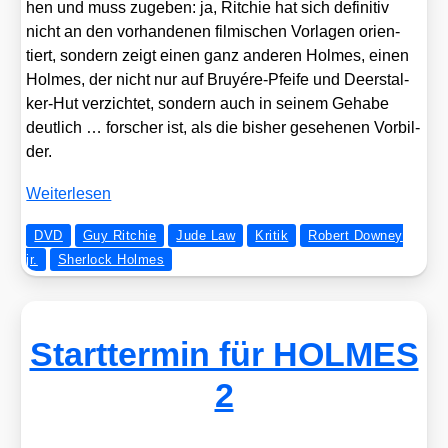
hen und muss zuge­ben: ja, Rit­chie hat sich defi­ni­tiv
nicht an den vor­han­de­nen fil­mi­schen Vor­la­gen ori­en­
tiert, son­dern zeigt einen ganz ande­ren Hol­mes, einen
Hol­mes, der nicht nur auf Bruyé­re-Pfei­fe und Deer­s­tal­
ker-Hut ver­zich­tet, son­dern auch in sei­nem Geha­be
deut­lich … for­scher ist, als die bis­her gese­he­nen Vor­bil­
der.
Wei­ter­le­sen
DVD
Guy Ritchie
Jude Law
Kritik
Robert Downey
jr.
Sherlock Holmes
Starttermin für HOLMES
2