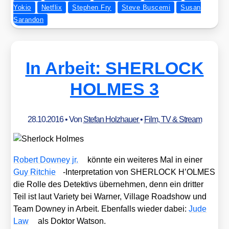
Yokio
Netflix
Stephen Fry
Steve Buscemi
Susan
Sarandon
In Arbeit: SHERLOCK
HOLMES 3
28.10.2016
• Von
Stefan Holzhauer
•
Film, TV & Stream
Robert Dow­ney jr.
könn­te ein wei­te­res Mal in einer
Guy Rit­chie
-Inter­pre­ta­ti­on von SHERLOCK H’OLMES
die Rol­le des Detek­tivs über­neh­men, denn ein drit­ter
Teil ist laut Varie­ty bei War­ner, Vil­la­ge Road­show und
Team Dow­ney in Arbeit. Eben­falls wie­der dabei:
Jude
Law
als Dok­tor Wat­son.