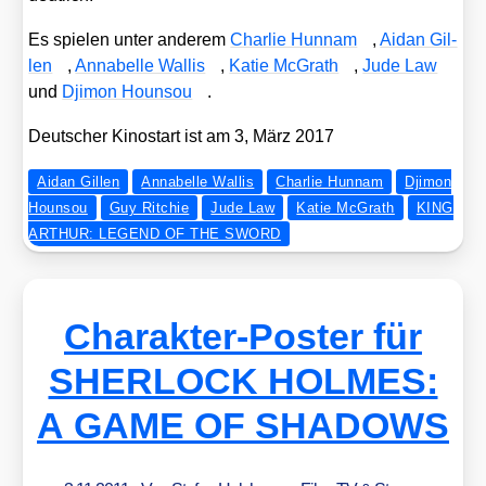
Es spie­len unter ande­rem
Char­lie Hun­nam
,
Aidan Gil­
len
,
Anna­bel­le Wal­lis
,
Katie McGrath
,
Jude Law
und
Dji­mon Houn­sou
.
Deut­scher Kino­start ist am 3, März 2017
Aidan Gillen
Annabelle Wallis
Charlie Hunnam
Djimon
Hounsou
Guy Ritchie
Jude Law
Katie McGrath
KING
ARTHUR: LEGEND OF THE SWORD
Charakter-Poster für
SHERLOCK HOLMES:
A GAME OF SHADOWS