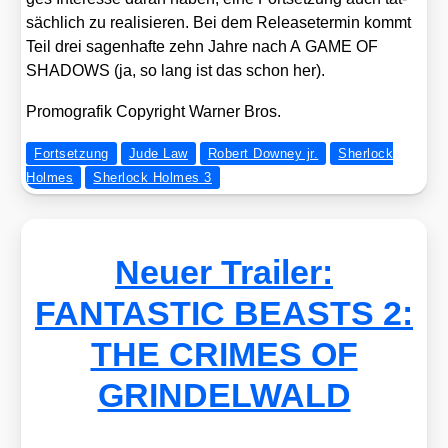
säch­lich zu rea­li­sie­ren. Bei dem Release­ter­min kommt
Teil drei sagen­haf­te zehn Jah­re nach A GAME OF
SHADOWS (ja, so lang ist das schon her).
Pro­mo­gra­fik Copy­right War­ner Bros.
Fortsetzung
Jude Law
Robert Downey jr.
Sherlock
Holmes
Sherlock Holmes 3
Neuer Trailer:
FANTASTIC BEASTS 2:
THE CRIMES OF
GRINDELWALD