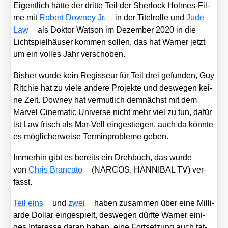
Eigent­lich hät­te der drit­te Teil der Sher­lock Hol­mes-Fil­
me mit
Robert Dow­ney Jr.
in der Titel­rol­le und
Jude
Law
als Dok­tor Wat­son im Dezem­ber 2020 in die
Licht­spiel­häu­ser kom­men sol­len, das hat War­ner jetzt
um ein vol­les Jahr ver­scho­ben.
Bis­her wur­de kein Regis­seur für Teil drei gefun­den, Guy
Rit­chie hat zu vie­le ande­re Pro­jek­te und des­we­gen kei­
ne Zeit. Dow­ney hat ver­mut­lich dem­nächst mit dem
Mar­vel Cine­ma­tic Uni­ver­se nicht mehr viel zu tun, dafür
ist Law frisch als Mar-Vell ein­ge­stie­gen, auch da könn­te
es mög­li­cher­wei­se Ter­min­pro­ble­me geben.
Immer­hin gibt es bereits ein Dreh­buch, das wur­de
von
Chris Bran­ca­to
(NARCOS, HANNIBAL TV) ver­
fasst.
Teil eins
und
zwei
haben zusam­men über eine Mil­li­
ar­de Dol­lar ein­ge­spielt, des­we­gen dürf­te War­ner eini­
ges Inter­es­se dar­an haben, eine Fort­set­zung auch tat­