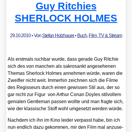
Guy Ritchies
SHERLOCK HOLMES
29.10.2010
• Von
Stefan Holzhauer
•
Buch
,
Film, TV & Stream
Als erst­mals ruch­bar wur­de, dass gera­de Guy Rit­chie
sich des von man­chen als sakro­sankt ange­se­he­nen
The­mas Sher­lock Hol­mes anneh­men wür­de, waren die
Zweif­ler nicht weit. Immer­hin zeich­nen sich die Fil­me
des Regis­seurs durch einen gewis­sen Stil aus, der so
gar nicht zur Figur von Arthur Conan Doyl­es stil­vol­lem
genia­len Gen­tle­man pas­sen woll­te und man frag­te sich,
wie der klas­si­sche Stoff wohl umge­setzt wer­den wür­de.
Nach­dem ich ihn im Kino lei­der ver­passt habe, bin ich
nun end­lich dazu gekom­men, mir den Film mal anzu­se­