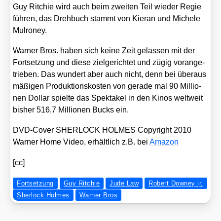
Guy Rit­chie wird auch beim zwei­ten Teil wie­der Regie
füh­ren, das Dreh­buch stammt von Kier­an und Miche­le
Mul­ro­ney.
War­ner Bros. haben sich kei­ne Zeit gelas­sen mit der
Fort­set­zung und die­se ziel­ge­rich­tet und zügig vor­an­ge­
trie­ben. Das wun­dert aber auch nicht, denn bei über­aus
mäßi­gen Pro­duk­ti­ons­kos­ten von gera­de mal 90 Mil­lio­
nen Dol­lar spiel­te das Spek­ta­kel in den Kinos welt­weit
bis­her 516,7 Mil­lio­nen Bucks ein.
DVD-Cover SHERLOCK HOLMES Copy­right 2010
War­ner Home Video, erhält­lich z.B. bei
Ama­zon
[cc]
Fortsetzung
Guy Ritchie
Jude Law
Robert Downey jr.
Sherlock Holmes
Warner Bros