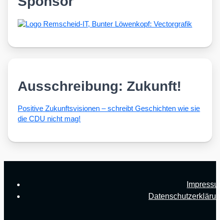
Sponsor
Ausschreibung: Zukunft!
Posi­ti­ve Zukunfts­vi­sio­nen – schreibt Geschich­ten wie sie
die CDU nicht mag!
Impress
Datenschutzerkläru