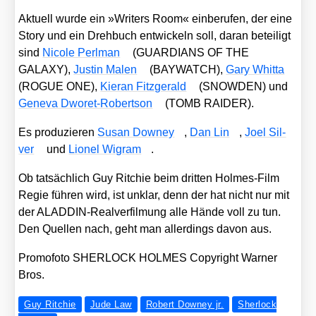
Aktu­ell wur­de ein »Wri­ters Room« ein­be­ru­fen, der eine
Sto­ry und ein Dreh­buch ent­wi­ckeln soll, dar­an betei­ligt
sind
Nico­le Perl­man
(GUARDIANS OF THE
GALAXY),
Jus­tin Malen
(BAYWATCH),
Gary Whit­ta
(ROGUE ONE),
Kier­an Fitz­ge­rald
(SNOWDEN) und
Gen­e­va Dwo­ret-Robert­son
(TOMB RAIDER).
Es pro­du­zie­ren
Sus­an Dow­ney
,
Dan Lin
,
Joel Sil­
ver
und
Lio­nel Wigram
.
Ob tat­säch­lich Guy Rit­chie beim drit­ten Hol­mes-Film
Regie füh­ren wird, ist unklar, denn der hat nicht nur mit
der ALAD­DIN-Real­ver­fil­mung alle Hän­de voll zu tun.
Den Quel­len nach, geht man aller­dings davon aus.
Pro­mo­fo­to SHERLOCK HOLMES Copy­right War­ner
Bros.
Guy Ritchie
Jude Law
Robert Downey jr.
Sherlock