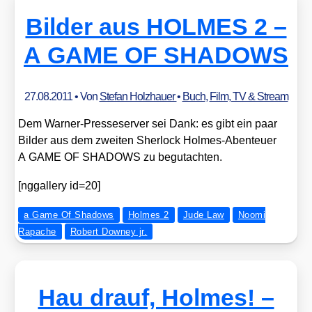
Bilder aus HOLMES 2 –
A GAME OF SHADOWS
27.08.2011
• Von
Stefan Holzhauer
•
Buch
,
Film, TV & Stream
Dem War­ner-Pres­se­ser­ver sei Dank: es gibt ein paar
Bil­der aus dem zwei­ten Sher­lock Hol­mes-Aben­teu­er
A GAME OF SHADOWS zu begut­ach­ten.
[nggal­lery id=20]
a Game Of Shadows
Holmes 2
Jude Law
Noomi
Rapache
Robert Downey jr.
Hau drauf, Holmes! –