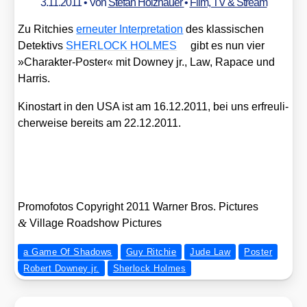
3.11.2011
• Von
Stefan Holzhauer
•
Film, TV & Stream
Zu Rit­chies
erneu­ter Inter­pre­ta­ti­on
des klas­si­schen
Detek­tivs
SHERLOCK HOLMES
gibt es nun vier
»Cha­rak­ter-Pos­ter« mit Dow­ney jr., Law, Rapace und
Har­ris.
Kino­start in den USA ist am 16.12.2011, bei uns erfreu­li­
cher­wei­se bereits am 22.12.2011.
Pro­mo­fo­tos Copy­right 2011 War­ner Bros. Pic­tures
&
Vil­la­ge Road­show Pic­tures
a Game Of Shadows
Guy Ritchie
Jude Law
Poster
Robert Downey jr.
Sherlock Holmes