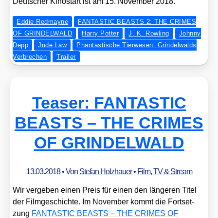
Deut­scher Kino­start ist am 15. Novem­ber 2018.
Eddie Redmayne
FANTASTIC BEASTS 2: THE CRIMES
OF GRINDELWALD
Harry Potter
J. K. Rowling
Johnny
Depp
Jude Law
Phantastische Tierwesen: Grindelwalds
Verbrechen
Trailer
Teaser: FANTASTIC
BEASTS – THE CRIMES
OF GRINDELWALD
13.03.2018
• Von
Stefan Holzhauer
•
Film, TV & Stream
Wir ver­ge­ben einen Preis für einen den län­ge­ren Titel
der Film­ge­schich­te. Im Novem­ber kommt die Fort­set­
zung
FANTASTIC BEASTS – THE CRIMES OF