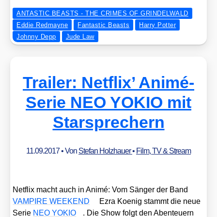
ANTASTIC BEASTS - THE CRIMES OF GRINDELWALD
Eddie Redmayne
Fantastic Beasts
Harry Potter
Johnny Depp
Jude Law
Trailer: Netflix’ Animé-
Serie NEO YOKIO mit
Starsprechern
11.09.2017
• Von
Stefan Holzhauer
•
Film, TV & Stream
Net­flix macht auch in Ani­mé: Vom Sän­ger der Band
VAMPIRE WEEKEND
Ezra Koe­nig stammt die neue
Serie
NEO YOKIO
. Die Show folgt den Aben­teu­ern