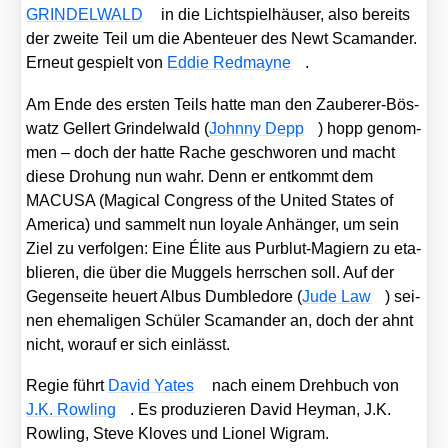
GRINDELWALD
in die Licht­spiel­häu­ser, also bereits
der zwei­te Teil um die Aben­teu­er des Newt Sca­man­der.
Erneut gespielt von
Eddie Red­may­ne
.
Am Ende des ers­ten Teils hat­te man den Zau­be­rer-Bös­
watz Gel­lert Grin­del­wald (
John­ny Depp
) hopp genom­
men – doch der hat­te Rache geschwo­ren und macht
die­se Dro­hung nun wahr. Denn er ent­kommt dem
MACUSA (Magi­cal Con­gress of the United Sta­tes of
Ame­ri­ca) und sam­melt nun loya­le Anhän­ger, um sein
Ziel zu ver­fol­gen: Eine Éli­te aus Pur­blut-Magi­ern zu eta­
blie­ren, die über die Mug­gels herr­schen soll. Auf der
Gegen­sei­te heu­ert Albus Dum­ble­do­re (
Jude Law
) sei­
nen ehe­ma­li­gen Schü­ler Sca­man­der an, doch der ahnt
nicht, wor­auf er sich ein­lässt.
Regie führt
David Yates
nach einem Dreh­buch von
J.K. Row­ling
. Es pro­du­zie­ren David Heyman, J.K.
Row­ling, Ste­ve Kloves und Lio­nel Wigram.