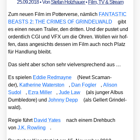
25.09.2018
• Von
Stefan Holzhauer
•
Film, TV & Stream
Zum neu­en Film im Pot­ter­ver­se, näm­lich
FANTASTIC
BEASTS 2: THE CRIMES OF GRINDELWALD
gibt
es einen neu­en Trai­ler, den drit­ten. Und der pus­tet und
ordent­lich CGI und VFX um die Ohren. Wol­len wir hof­
fen, dass ange­sichts des­sen im Film auch noch Platz
für Hand­lung bleibt.
Das sieht aber schon sehr viel­ver­spre­chend aus …
Es spie­len
Eddie Red­may­ne
(Newt Sca­man­
der),
Kathe­ri­ne Water­s­ton
,
Dan Fog­ler
,
Ali­son
Sudol
,
Ezra Mil­ler
,
Jude Law
(als jun­ger Albus
Dum­ble­do­re) und
John­ny Depp
(als Gel­lert Grin­del­
wald).
Regie führt
David Yates
nach einem Dreh­buch
von
J.K. Row­ling
.