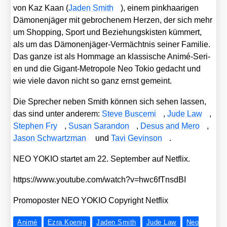
von Kaz Kaan (
Jaden Smith
), einem pink­haa­ri­gen
Dämo­nen­jä­ger mit gebro­che­nem Her­zen, der sich mehr
um Shop­ping, Sport und Bezie­hungs­kis­ten küm­mert,
als um das Dämo­nen­jä­ger-Ver­mächt­nis sei­ner Fami­lie.
Das gan­ze ist als Hom­mage an klas­si­sche Ani­mé-Seri­
en und die Gigant-Metro­po­le Neo Tokio gedacht und
wie vie­le davon nicht so ganz ernst gemeint.
Die Spre­cher neben Smith kön­nen sich sehen las­sen,
das sind unter ande­rem:
Ste­ve Bus­ce­mi
,
Jude Law
,
Ste­phen Fry
,
Sus­an Saran­don
,
Desus and Mero
,
Jason Schwartzman
und
Tavi Gevin­son
.
NEO YOKIO star­tet am 22. Sep­tem­ber auf Net­flix.
https://​www​.you​tube​.com/​w​a​t​c​h​?​v​=​h​w​c​6​f​T​n​s​dBI
Pro­mo­pos­ter NEO YOKIO Copy­right Net­flix
Animé
Ezra Koenig
Jaden Smith
Jude Law
Neo