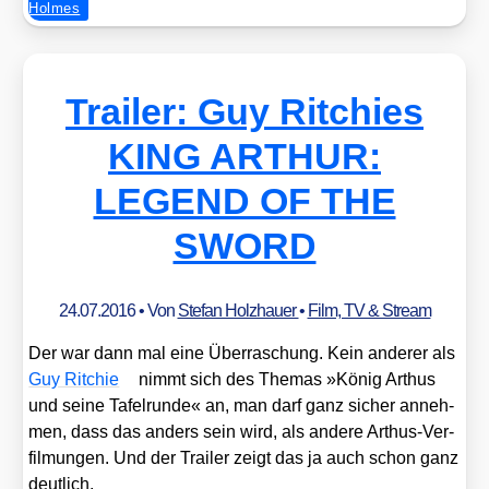
Holmes
Trailer: Guy Ritchies
KING ARTHUR:
LEGEND OF THE
SWORD
24.07.2016
• Von
Stefan Holzhauer
•
Film, TV & Stream
Der war dann mal eine Über­ra­schung. Kein ande­rer als
Guy Rit­chie
nimmt sich des The­mas »König Arthus
und sei­ne Tafel­run­de« an, man darf ganz sicher anneh­
men, dass das anders sein wird, als ande­re Arthus-Ver­
fil­mun­gen. Und der Trai­ler zeigt das ja auch schon ganz
deut­lich.