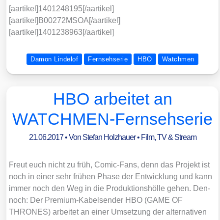
[aartikel]1401248195[/aartikel]
[aartikel]B00272MSOA[/aartikel]
[aartikel]1401238963[/aartikel]
Damon Lindelof
Fernsehserie
HBO
Watchmen
HBO arbeitet an
WATCHMEN-Fernsehserie
21.06.2017
• Von
Stefan Holzhauer
•
Film, TV & Stream
Freut euch nicht zu früh, Comic-Fans, denn das Pro­jekt ist
noch in einer sehr frü­hen Pha­se der Ent­wick­lung und kann
immer noch den Weg in die Pro­duk­ti­ons­höl­le gehen. Den­
noch: Der Pre­mi­um-Kabel­sen­der HBO (GAME OF
THRONES) arbei­tet an einer Umset­zung der alter­na­ti­ven