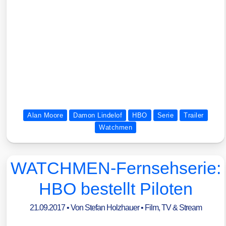
die Datenschutzerklärungen der externen Abieter.
Alan Moore
Damon Lindelof
HBO
Serie
Trailer
Watchmen
WATCHMEN-Fernsehserie:
HBO bestellt Piloten
21.09.2017
• Von
Stefan Holzhauer
•
Film, TV & Stream