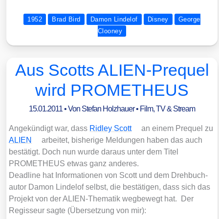
1952
Brad Bird
Damon Lindelof
Disney
George
Clooney
Aus Scotts ALIEN-Prequel
wird PROMETHEUS
15.01.2011
• Von
Stefan Holzhauer
•
Film, TV & Stream
Ange­kün­digt war, dass
Rid­ley Scott
an einem Pre­quel zu
ALIEN
arbei­tet, bis­he­ri­ge Mel­dun­gen haben das auch
bestä­tigt. Doch nun wur­de dar­aus unter dem Titel
PROMETHEUS etwas ganz ande­res.
Dead­line hat Infor­ma­tio­nen von Scott und dem Dreh­buch­
au­tor Damon Linde­l­of selbst, die bestä­ti­gen, dass sich das
Pro­jekt von der ALI­EN-The­ma­tik weg­be­wegt hat. Der
Regis­seur sag­te (Über­set­zung von mir):