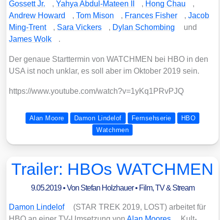
Gos­sett Jr.
,
Yahya Abdul-Mate­en II
,
Hong Chau
,
Andrew Howard
,
Tom Mison
,
Fran­ces Fisher
,
Jacob
Ming-Trent
,
Sara Vickers
,
Dylan Schom­bing
und
James Wolk
.
Der genaue Start­ter­min von WATCHMEN bei HBO in den
USA ist noch unklar, es soll aber im Okto­ber 2019 sein.
https://​www​.you​tube​.com/​w​a​t​c​h​?​v​=​1​y​K​q​1​P​R​v​PJQ
Alan Moore
Damon Lindelof
Fernsehserie
HBO
Watchmen
Trailer: HBOs WATCHMEN
9.05.2019
• Von
Stefan Holzhauer
•
Film, TV & Stream
Damon Linde­l­of
(STAR TREK 2019, LOST) arbei­tet für
HBO an einer TV-Umset­zung von
Alan Moo­res
Kult-