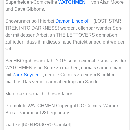
Super­hel­den-Comic­rei­he
WATCHMEN
von Alan Moo­re
und Dave Gib­bons.
Show­run­ner soll hier­bei
Damon Linde­l­of
(LOST, STAR
TREK INTO DARKNESS) wer­den, offen­bar war der Sen­
der mit des­sen Arbeit an THE LEFTOVERS der­ma­ßen
zufrie­den, dass ihm die­ses neue Pro­jekt ange­dient wer­den
soll.
Bei HBO gab es im Jahr 2015 schon ein­mal Plä­ne, aus den
WATCHMEN eine Serie zu machen, damals sprach man
mit
Zack Sny­der
, der die Comics zu einem Kino­film
mach­te. Das ver­lief dann aller­dings im San­de.
Mehr dazu, sobald ich es erfah­re.
Pro­mo­fo­to WATCHMEN Copy­right DC Comics, War­ner
&
Bros., Para­mount
Legen­da­ry
[aartikel]B004RS8GR0[/aartikel]