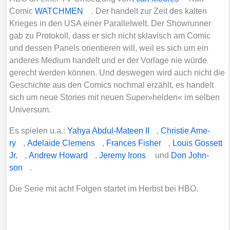
Comic
WATCHMEN
. Der han­delt zur Zeit des kal­ten
Krie­ges in den USA einer Par­al­lel­welt. Der Show­run­ner
gab zu Pro­to­koll, dass er sich nicht skla­visch am Comic
und des­sen Panels ori­en­tie­ren will, weil es sich um ein
ande­res Medi­um han­delt und er der Vor­la­ge nie wür­de
gerecht wer­den kön­nen. Und des­we­gen wird auch nicht die
Geschich­te aus den Comics noch­mal erzählt, es han­delt
sich um neue Sto­ries mit neu­en Super»helden« im sel­ben
Uni­ver­sum.
Es spie­len u.a.:
Yahya Abdul-Mate­en II
,
Chris­tie Ame­
ry
,
Ade­lai­de Cle­mens
,
Fran­ces Fisher
,
Lou­is Gos­sett
Jr.
,
Andrew Howard
,
Jere­my Irons
und
Don John­
son
.
Die Serie mit acht Fol­gen star­tet im Herbst bei HBO.
Der Inhalt ist nicht verfügbar.
Bitte erlaube Cookies und externe Javascripte, indem du sie im Popup am
unteren Bildrand oder durch Klick auf dieses Banner akzeptierst. Damit gelten