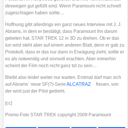
des­we­gen gut gefüllt sind. Wenn Para­mount nicht schnell
zuge­schla­gen haben soll­te…
Hoff­nung gibt aller­dings ein ganz neu­es Inter­view mit J. J.
Abrams, in dem er bestä­tigt, dass Para­mount ihn dar­um
gebe­ten hat, STAR TREK 12 in 3D zu dre­hen. Ob er das
tun wird steht aber auf einem ande­ren Blatt, denn er gab zu
Pro­to­koll, dass er das nur dann in Erwä­gung zieht, soll­te er
es als not­wen­dig und sinn­voll erach­ten. Aber immer­hin
scheint der Film noch nicht ganz tot zu sein…
Bleibt also lei­der wei­ter nur war­ten. Erst­mal darf man sich
auf Abrams´ neue SF(?)-Serie
ALCATRAZ
freu­en, von
der wird just der Pilot gedreht.
[cc]
Pro­mo-Foto STAR TREK copy­right 2009 Para­mount