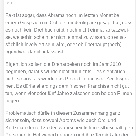
ten.
Fakt ist sogar, dass Abrams noch im letz­ten Monat bei
einem Gespräch mit Col­l­i­der ein­deu­tig aus­ge­sagt hat, dass
es noch kein Dreh­buch gibt, noch nicht ein­mal ansatz­wei­
se, wei­ter­hin scheint er nicht ein­mal zu wis­sen, ob er tat­
säch­lich invol­viert sein wird, oder ob über­haupt (noch)
irgend­wer damit befasst ist.
Eigent­lich soll­ten die Dreh­ar­bei­ten noch im Jahr 2010
begin­nen, dar­aus wur­de nicht nur nichts – es sieht auch
nicht so aus, als wür­de das Pro­jekt in nächs­ter Zeit los­ge­
hen. Es dürf­te aller­dings dem fri­schen Fran­chise nicht gut
tun, wenn vier oder fünf Jah­re zwi­schen den bei­den Fil­men
lie­gen.
Pro­ble­ma­tisch dürf­te in die­sem Zusam­men­hang ganz
sicher sein, dass sowohl Abrams wie auch Orci und
Kurtzman der­zeit zu den wahr­schein­lich meist­be­schäf­tig­ten
Per­so­nen in Hol­ly­wood gehö­ren und ihre Ter­min­ka­len­der