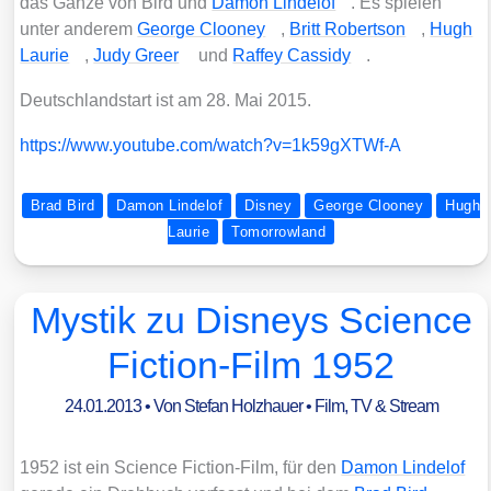
das Gan­ze von Bird und
Damon Linde­l­of
. Es spie­len
unter ande­rem
Geor­ge Cloo­ney
,
Britt Robert­son
,
Hugh
Lau­rie
,
Judy Gre­er
und
Raf­fey Cass­idy
.
Deutsch­land­start ist am 28. Mai 2015.
https://www.youtube.com/watch?v=1k59gXTWf‑A
Brad Bird
Damon Lindelof
Disney
George Clooney
Hugh
Laurie
Tomorrowland
Mystik zu Disneys Science
Fiction-Film 1952
24.01.2013
• Von
Stefan Holzhauer
•
Film, TV & Stream
1952 ist ein Sci­ence Fic­tion-Film, für den
Damon Linde­l­of