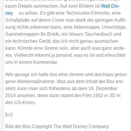
kaum Details aus­ma­chen. Auf zwei Bil­dern ist
Walt Dis­
ney
zu sehen. Es gibt eine Tech­ni­co­lor-Film­rol­le, eine
Schall­plat­te auf deren Cover man dank der gerin­gen Auf­lö­
sung nichts erken­nen kann, eine Akten­map­pe, Umschlä­ge,
Sam­mel­map­pen für Brie­fe, ein blau­es Taschen­buch und
ein tech­ni­sches Gerät, das ich nicht genau aus­ma­chen
kann. Könn­te eine Sire­ne sein, aber auch was ganz ande­
res. Viel­leicht erkennt ja jemand, was es ist und erleuch­tet
uns in einem Kom­men­tar.
Wie gesagt: ich hal­te das eine cle­ve­re und durch­aus gelun­
ge­ne Wer­be­maß­nah­me. Was aus dem Inhalt der Box ent­
steht, kann man sich frü­hes­tens ab dem 19. Dezem­ber
2014 anse­hen, denn dann star­tet der Film 1952 in 3D in
den US-Kinos.
[cc]
Bild der Box Copy­right The Walt Dis­ney Com­pa­ny