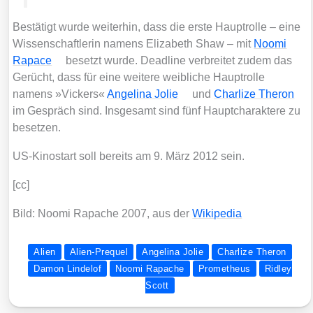
Bestä­tigt wur­de wei­ter­hin, dass die ers­te Haupt­rol­le – eine
Wis­sen­schaft­le­rin namens Eliza­beth Shaw – mit
Noo­mi
Rapace
besetzt wur­de. Dead­line ver­brei­tet zudem das
Gerücht, dass für eine wei­te­re weib­li­che Haupt­rol­le
namens »Vickers«
Ange­li­na Jolie
und
Char­li­ze The­ron
im Gespräch sind. Ins­ge­samt sind fünf Haupt­cha­rak­te­re zu
beset­zen.
US-Kino­start soll bereits am 9. März 2012 sein.
[cc]
Bild: Noo­mi Rapa­che 2007, aus der
Wiki­pe­dia
Alien
Alien-Prequel
Angelina Jolie
Charlize Theron
Damon Lindelof
Noomi Rapache
Prometheus
Ridley
Scott