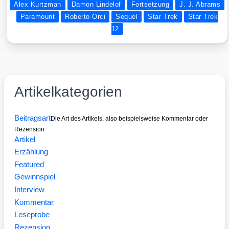
Alex Kurtzman
Damon Lindelof
Fortsetzung
J. J. Abrams
Paramount
Roberto Orci
Sequel
Star Trek
Star Trek
12
Artikelkategorien
Beitragsart
Die Art des Artikels, also beispielsweise Kommentar oder
Rezension
Artikel
Erzählung
Featured
Gewinnspiel
Interview
Kommentar
Leseprobe
Rezension