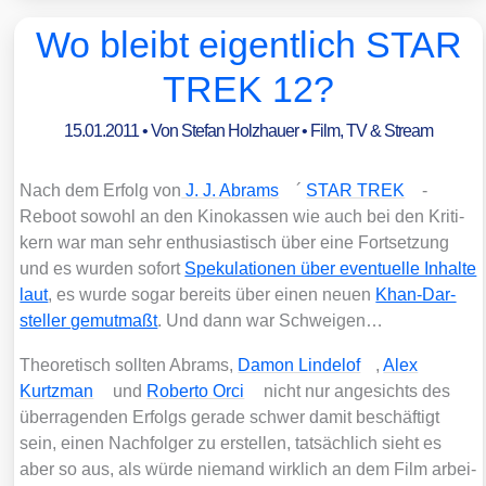
Wo bleibt eigentlich STAR
TREK 12?
15.01.2011
• Von
Stefan Holzhauer
•
Film, TV & Stream
Nach dem Erfolg von
J. J. Abrams
´
STAR TREK
-
Reboot sowohl an den Kino­kas­sen wie auch bei den Kri­ti­
kern war man sehr enthu­si­as­tisch über eine Fort­set­zung
und es wur­den sofort
Spe­ku­la­tio­nen über even­tu­el­le Inhal­te
laut
, es wur­de sogar bereits über einen neu­en
Khan-Dar­
stel­ler gemut­maßt
. Und dann war Schwei­gen…
Theo­re­tisch soll­ten Abrams,
Damon Linde­l­of
,
Alex
Kurtzman
und
Rober­to Orci
nicht nur ange­sichts des
über­ra­gen­den Erfolgs gera­de schwer damit beschäf­tigt
sein, einen Nach­fol­ger zu erstel­len, tat­säch­lich sieht es
aber so aus, als wür­de nie­mand wirk­lich an dem Film arbei­