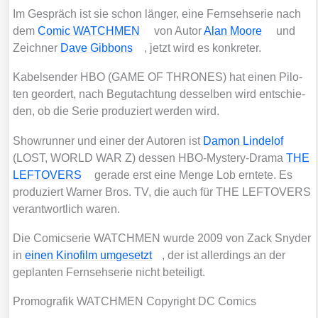
Im Gespräch ist sie schon län­ger, eine Fern­seh­se­rie nach
dem
Comic WATCHMEN
von Autor
Alan Moo­re
und
Zeich­ner
Dave Gib­bons
, jetzt wird es kon­kre­ter.
Kabel­sen­der HBO (GAME OF THRONES) hat einen Pilo­
ten geor­dert, nach Begut­ach­tung des­sel­ben wird ent­schie­
den, ob die Serie pro­du­ziert wer­den wird.
Show­run­ner und einer der Autoren ist
Damon Linde­l­of
(LOST, WORLD WAR Z) des­sen HBO-Mys­tery-Dra­ma
THE
LEFTOVERS
gera­de erst eine Men­ge Lob ern­te­te. Es
pro­du­ziert War­ner Bros. TV, die auch für THE LEFTOVERS
ver­ant­wort­lich waren.
Die Comic­se­rie WATCHMEN wur­de 2009 von Zack Sny­der
in
einen Kino­film umge­setzt
, der ist aller­dings an der
geplan­ten Fern­seh­se­rie nicht betei­ligt.
Pro­mo­gra­fik WATCHMEN Copy­right DC Comics