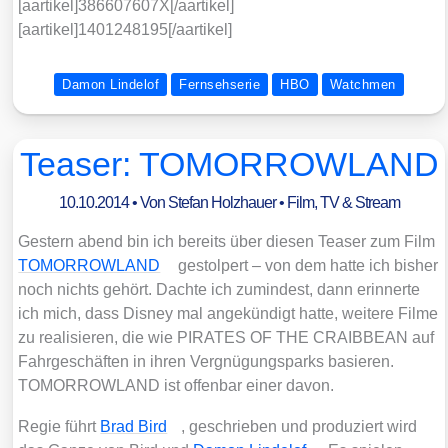
[aartikel]386607607X[/aartikel]
[aartikel]1401248195[/aartikel]
Damon Lindelof
Fernsehserie
HBO
Watchmen
Teaser: TOMORROWLAND
10.10.2014
• Von
Stefan Holzhauer
•
Film, TV & Stream
Ges­tern abend bin ich bereits über die­sen Teaser zum Film
TOMORROWLAND
gestol­pert – von dem hat­te ich bis­her
noch nichts gehört. Dach­te ich zumin­dest, dann erin­ner­te
ich mich, dass Dis­ney mal ange­kün­digt hat­te, wei­te­re Fil­me
zu rea­li­sie­ren, die wie PIRATES OF THE CRAIBBEAN auf
Fahr­ge­schäf­ten in ihren Ver­gnü­gungs­parks basie­ren.
TOMORROWLAND ist offen­bar einer davon.
Regie führt
Brad Bird
, geschrie­ben und pro­du­ziert wird