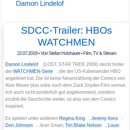
Damon Lindelof
SDCC-Trailer: HBOs
WATCHMEN
22.07.2019
• Von
Stefan Holzhauer
•
Film, TV & Stream
Damon Linde­l­of
(LOST, STAR TREK 2009) steckt hin­ter
der
WATCH­MEN-Serie
, die der US-Kabel­sen­der HBO
ange­lei­ert hat. Die ist kei­ne Neu­er­zäh­lung der Comics von
Alan Moo­re (das wäre nach dem Zack Sny­der-Film ver­mut­
lich auch nicht son­der­lich gut ange­kom­men), son­dern
erzählt die Geschich­te wei­ter, ist also von den Comics
inspi­riert.
Es spie­len unter ande­rem
Regi­na King
,
Jere­my Irons
,
Don John­son
, Jean Smart,
Tim Bla­ke Nel­son
,
Lou­is