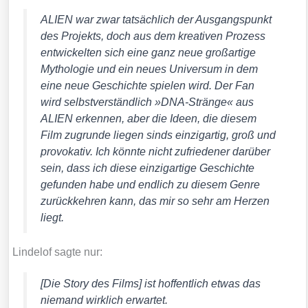
ALIEN war zwar tat­säch­lich der Aus­gangs­punkt
des Pro­jekts, doch aus dem krea­ti­ven Pro­zess
ent­wi­ckel­ten sich eine ganz neue groß­ar­ti­ge
Mytho­lo­gie und ein neu­es Uni­ver­sum in dem
eine neue Geschich­te spie­len wird. Der Fan
wird selbst­ver­ständ­lich »DNA-Strän­ge« aus
ALIEN erken­nen, aber die Ideen, die die­sem
Film zugrun­de lie­gen sinds ein­zig­ar­tig, groß und
pro­vo­ka­tiv. Ich könn­te nicht zufrie­de­ner dar­über
sein, dass ich die­se ein­zig­ar­ti­ge Geschich­te
gefun­den habe und end­lich zu die­sem Gen­re
zurück­keh­ren kann, das mir so sehr am Her­zen
liegt.
Linde­l­of sag­te nur:
[Die Sto­ry des Films] ist hof­fent­lich etwas das
nie­mand wirk­lich erwar­tet.