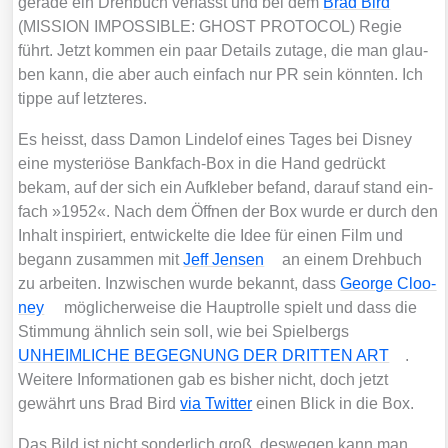
gera­de ein Dreh­buch ver­fasst und bei dem
Brad Bird
(MISSION IMPOSSIBLE: GHOST PROTOCOL) Regie
führt. Jetzt kom­men ein paar Details zuta­ge, die man glau­
ben kann, die aber auch ein­fach nur PR sein könn­ten. Ich
tip­pe auf letz­te­res.
Es heisst, dass Damon Linde­l­of eines Tages bei Dis­ney
eine mys­te­riö­se Bank­fach-Box in die Hand gedrückt
bekam, auf der sich ein Auf­kle­ber befand, dar­auf stand ein­
fach »1952«. Nach dem Öff­nen der Box wur­de er durch den
Inhalt inspi­riert, ent­wi­ckel­te die Idee für einen Film und
begann zusam­men mit
Jeff Jen­sen
an einem Dreh­buch
zu arbei­ten. Inzwi­schen wur­de bekannt, dass
Geor­ge Cloo­
ney
mög­li­cher­wei­se die Haupt­rol­le spielt und dass die
Stim­mung ähn­lich sein soll, wie bei Spiel­bergs
UNHEIMLICHE BEGEGNUNG DER DRITTEN ART
.
Wei­te­re Infor­ma­tio­nen gab es bis­her nicht, doch jetzt
gewährt uns Brad Bird
via Twit­ter
einen Blick in die Box.
Das Bild ist nicht son­der­lich groß, des­we­gen kann man