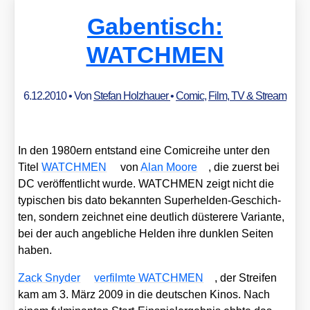
Gabentisch:
WATCHMEN
6.12.2010
• Von
Stefan Holzhauer
•
Comic
,
Film, TV & Stream
In den 1980ern ent­stand eine Comic­rei­he unter den
Titel
WATCHMEN
von
Alan Moo­re
, die zuerst bei
DC ver­öf­fent­licht wur­de. WATCHMEN zeigt nicht die
typi­schen bis dato bekann­ten Super­hel­den-Geschich­
ten, son­dern zeich­net eine deut­lich düs­te­re­re Vari­an­te,
bei der auch angeb­li­che Hel­den ihre dunk­len Sei­ten
haben.
Zack Sny­der
ver­film­te WATCHMEN
, der Strei­fen
kam am 3. März 2009 in die deut­schen Kinos. Nach