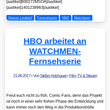
[aartikel]B00272MSOA[/aartikel]
[aartikel]1401238963[/aartikel]
Damon Lindelof
Fernsehserie
HBO
Watchmen
HBO arbeitet an
WATCHMEN-
Fernsehserie
21.06.2017
• Von
Stefan Holzhauer
•
Film, TV & Stream
Freut euch nicht zu früh, Comic-Fans, denn das Pro­jekt
ist noch in einer sehr frü­hen Pha­se der Ent­wick­lung und
kann immer noch den Weg in die Pro­duk­ti­ons­höl­le