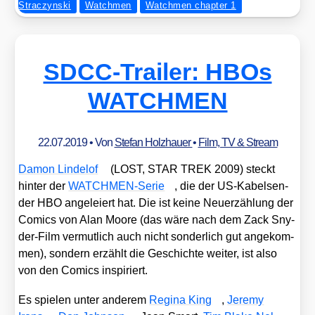
Straczynski
Watchmen
Watchmen chapter 1
SDCC-Trailer: HBOs
WATCHMEN
22.07.2019
• Von
Stefan Holzhauer
•
Film, TV & Stream
Damon Linde­l­of
(LOST, STAR TREK 2009) steckt
hin­ter der
WATCH­MEN-Serie
, die der US-Kabel­sen­
der HBO ange­lei­ert hat. Die ist kei­ne Neu­er­zäh­lung der
Comics von Alan Moo­re (das wäre nach dem Zack Sny­
der-Film ver­mut­lich auch nicht son­der­lich gut ange­kom­
men), son­dern erzählt die Geschich­te wei­ter, ist also
von den Comics inspi­riert.
Es spie­len unter ande­rem
Regi­na King
,
Jere­my