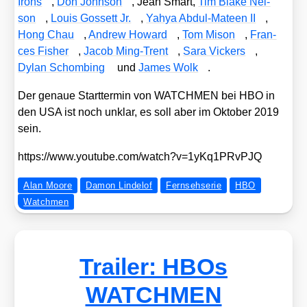
Irons
,
Don John­son
, Jean Smart,
Tim Bla­ke Nel­
son
,
Lou­is Gos­sett Jr.
,
Yahya Abdul-Mate­en II
,
Hong Chau
,
Andrew Howard
,
Tom Mison
,
Fran­
ces Fisher
,
Jacob Ming-Trent
,
Sara Vickers
,
Dylan Schom­bing
und
James Wolk
.
Der genaue Start­ter­min von WATCHMEN bei HBO in
den USA ist noch unklar, es soll aber im Okto­ber 2019
sein.
https://​www​.you​tube​.com/​w​a​t​c​h​?​v​=​1​y​K​q​1​P​R​v​PJQ
Alan Moore
Damon Lindelof
Fernsehserie
HBO
Watchmen
Trailer: HBOs
WATCHMEN