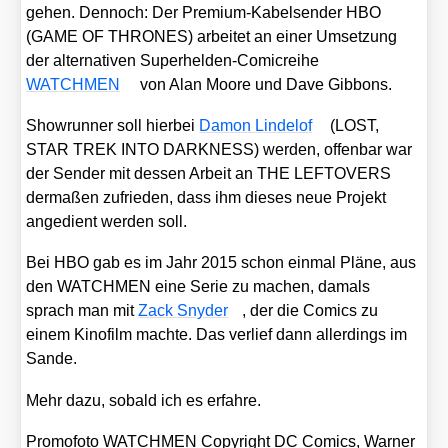
gehen. Den­noch: Der Pre­mi­um-Kabel­sen­der HBO
(GAME OF THRONES) arbei­tet an einer Umset­zung
der alter­na­ti­ven Super­hel­den-Comic­rei­he
WATCHMEN
von Alan Moo­re und Dave Gib­bons.
Show­run­ner soll hier­bei
Damon Linde­l­of
(LOST,
STAR TREK INTO DARKNESS) wer­den, offen­bar war
der Sen­der mit des­sen Arbeit an THE LEFTOVERS
der­ma­ßen zufrie­den, dass ihm die­ses neue Pro­jekt
ange­dient wer­den soll.
Bei HBO gab es im Jahr 2015 schon ein­mal Plä­ne, aus
den WATCHMEN eine Serie zu machen, damals
sprach man mit
Zack Sny­der
, der die Comics zu
einem Kino­film mach­te. Das ver­lief dann aller­dings im
San­de.
Mehr dazu, sobald ich es erfah­re.
Pro­mo­fo­to WATCHMEN Copy­right DC Comics, War­ner