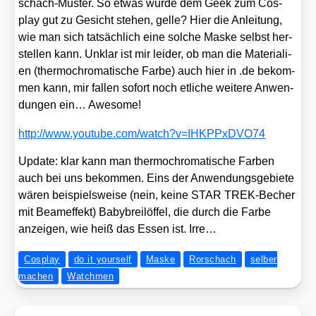
schach-Mus­ter. So etwas wür­de dem Geek zum Cos­
play gut zu Gesicht ste­hen, gel­le? Hier die Anlei­tung,
wie man sich tat­säch­lich eine sol­che Mas­ke selbst her­
stel­len kann. Unklar ist mir lei­der, ob man die Mate­ria­li­
en (ther­mochro­ma­ti­sche Far­be) auch hier in .de bekom­
men kann, mir fal­len sofort noch etli­che wei­te­re Anwen­
dun­gen ein… Awe­so­me!
http://​www​.you​tube​.com/​w​a​t​c​h​?​v​=​I​H​K​P​P​x​D​V​O74
Update: klar kann man ther­mochro­ma­ti­sche Far­ben
auch bei uns bekom­men. Eins der Anwen­dungs­ge­bie­te
wären bei­spiels­wei­se (nein, kei­ne STAR TREK-Becher
mit Beam­ef­fekt) Baby­brei­löf­fel, die durch die Far­be
anzei­gen, wie heiß das Essen ist. Irre…
Cosplay
do it yourself
Maske
Rorschach
selber
machen
Watchmen