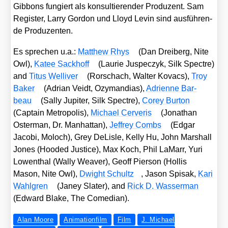
Gib­bons fun­giert als kon­sul­tie­ren­der Pro­du­zent. Sam
Regis­ter, Lar­ry Gor­don und Lloyd Levin sind aus­füh­ren­
de Pro­du­zen­ten.
Es spre­chen u.a.:
Matthew Rhys
(Dan Drei­berg, Nite
Owl),
Katee Sack­hoff
(Lau­rie Juspec­zyk, Silk Spect­re)
and
Titus Wel­li­ver
(Ror­schach, Wal­ter Kovacs),
Troy
Bak­er
(Adri­an Veidt, Ozy­man­di­as),
Adri­en­ne Bar­
beau
(Sal­ly Jupi­ter, Silk Spect­re),
Corey Bur­ton
(Cap­tain Metro­po­lis),
Micha­el Cer­ve­ris
(Jona­than
Oster­man, Dr. Man­hat­tan),
Jef­frey Combs
(Edgar
Jaco­bi, Moloch), Grey DeL­is­le, Kel­ly Hu, John Mar­shall
Jones (Hoo­ded Jus­ti­ce), Max Koch, Phil LaMarr, Yuri
Lowen­thal (Wal­ly Wea­ver), Geoff Pier­son (Hol­lis
Mason, Nite Owl),
Dwight Schultz
, Jason Spisak,
Kari
Wahl­gren
(Janey Sla­ter), and
Rick D. Was­ser­man
(Edward Bla­ke, The Come­di­an).
Alan Moore
Animationfilm
Film
J. Michael