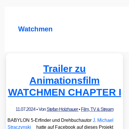
Watchmen
Trailer zu
Animationsfilm
WATCHMEN CHAPTER I
11.07.2024
• Von
Stefan Holzhauer
•
Film, TV & Stream
BABYLON 5‑Erfinder und Dreh­buch­au­tor
J. Micha­el
Strac­zyn­ski
hat­te auf Face­book auf die­ses Pro­jekt