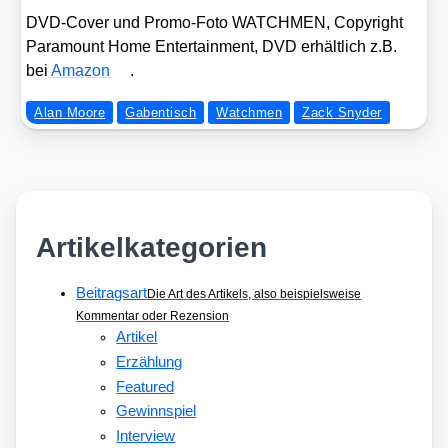
DVD-Cover und Pro­mo-Foto WATCHMEN, Copy­right
Para­mount Home Enter­tain­ment, DVD erhält­lich z.B.
bei
Ama­zon
.
Alan Moore
Gabentisch
Watchmen
Zack Snyder
Artikelkategorien
Beitragsart
Die Art des Artikels, also beispielsweise
Kommentar oder Rezension
Artikel
Erzählung
Featured
Gewinnspiel
Interview