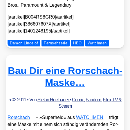
&
Bros., Para­mount
Legen­da­ry
[aartikel]B004RS8GR0[/aartikel]
[aartikel]386607607X[/aartikel]
[aartikel]1401248195[/aartikel]
Damon Lindelof
Fernsehserie
HBO
Watchmen
Bau Dir eine Rorschach-
Maske…
5.02.2011
• Von
Stefan Holzhauer
•
Comic
,
Fandom
,
Film, TV &
Stream
Ror­schach
– »Super­held« aus
WATCHMEN
trägt
eine Mas­ke mit einem sich stän­dig ver­än­dern­den Ror­