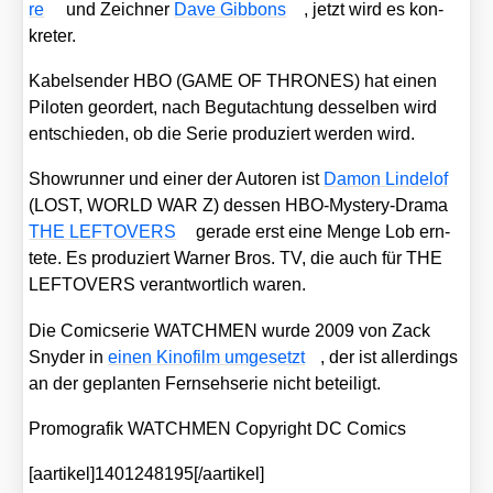
re
und Zeich­ner
Dave Gib­bons
, jetzt wird es kon­
kre­ter.
Kabel­sen­der HBO (GAME OF THRONES) hat einen
Pilo­ten geor­dert, nach Begut­ach­tung des­sel­ben wird
ent­schie­den, ob die Serie pro­du­ziert wer­den wird.
Show­run­ner und einer der Autoren ist
Damon Linde­l­of
(LOST, WORLD WAR Z) des­sen HBO-Mys­tery-Dra­ma
THE LEFTOVERS
gera­de erst eine Men­ge Lob ern­
te­te. Es pro­du­ziert War­ner Bros. TV, die auch für THE
LEFTOVERS ver­ant­wort­lich waren.
Die Comic­se­rie WATCHMEN wur­de 2009 von Zack
Sny­der in
einen Kino­film umge­setzt
, der ist aller­dings
an der geplan­ten Fern­seh­se­rie nicht betei­ligt.
Pro­mo­gra­fik WATCHMEN Copy­right DC Comics
[aartikel]1401248195[/aartikel]