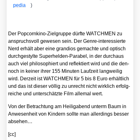
pe­dia
)
Der Pop­corn­ki­no-Ziel­grup­pe dürf­te WATCHMEN zu
anspruchs­voll gewe­sen sein. Der Gen­re-inter­es­sier­te
Nerd erhält aber eine gran­di­os gemach­te und optisch
durch­ge­styl­te Super­hel­den-Para­bel, in der durch­aus
auch viel phi­lo­so­phiert und reflek­tiert wird und die den­
noch in kei­ner ihrer 155 Minu­ten Lauf­zeit lang­wei­lig
wird. Der­zeit ist WATCHMEN für 5 bis 8 Euro erhält­lich
und das ist die­ser völ­lig zu unrecht nicht wirk­lich erfolg­
rei­che und unter­schätz­te Film alle­mal wert.
Von der Betrach­tung am Hei­lig­abend unterm Baum in
Anwe­sen­heit von Kin­dern soll­te man aller­dings bes­ser
abse­hen…
[cc]