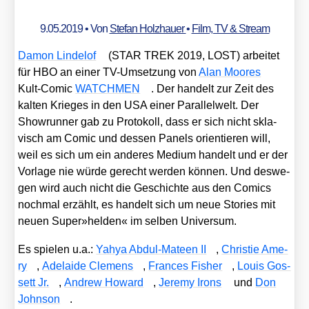
9.05.2019
• Von
Stefan Holzhauer
•
Film, TV & Stream
Damon Linde­l­of
(STAR TREK 2019, LOST) arbei­tet
für HBO an einer TV-Umset­zung von
Alan Moo­res
Kult-Comic
WATCHMEN
. Der han­delt zur Zeit des
kal­ten Krie­ges in den USA einer Par­al­lel­welt. Der
Show­run­ner gab zu Pro­to­koll, dass er sich nicht skla­
visch am Comic und des­sen Panels ori­en­tie­ren will,
weil es sich um ein ande­res Medi­um han­delt und er der
Vor­la­ge nie wür­de gerecht wer­den kön­nen. Und des­we­
gen wird auch nicht die Geschich­te aus den Comics
noch­mal erzählt, es han­delt sich um neue Sto­ries mit
neu­en Super»helden« im sel­ben Uni­ver­sum.
Es spie­len u.a.:
Yahya Abdul-Mate­en II
,
Chris­tie Ame­
ry
,
Ade­lai­de Cle­mens
,
Fran­ces Fisher
,
Lou­is Gos­
sett Jr.
,
Andrew Howard
,
Jere­my Irons
und
Don
John­son
.