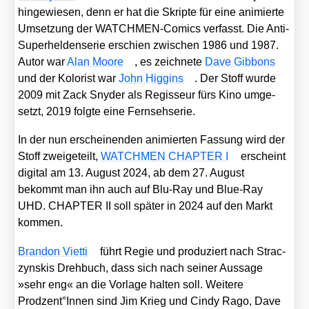
hin­ge­wie­sen, denn er hat die Skrip­te für eine ani­mier­te
Umset­zung der WATCH­MEN-Comics ver­fasst. Die Anti-
Super­hel­den­se­rie erschien zwi­schen 1986 und 1987.
Autor war
Alan Moo­re
, es zeich­ne­te
Dave Gib­bons
und der Kolo­rist war
John Hig­gins
. Der Stoff wur­de
2009 mit Zack Sny­der als Regis­seur fürs Kino umge­
setzt, 2019 folg­te eine Fern­seh­se­rie.
In der nun erschei­nen­den ani­mier­ten Fas­sung wird der
Stoff zwei­ge­teilt,
WATCHMEN CHAPTER I
erscheint
digi­tal am 13. August 2024, ab dem 27. August
bekommt man ihn auch auf Blu-Ray und Blue-Ray
UHD. CHAPTER II soll spä­ter in 2024 auf den Markt
kom­men.
Bran­don Viet­ti
führt Regie und pro­du­ziert nach Strac­
zynskis Dreh­buch, dass sich nach sei­ner Aus­sa­ge
»sehr eng« an die Vor­la­ge hal­ten soll. Wei­te­re
Prodzent°Innen sind Jim Krieg und Cin­dy Rago, Dave