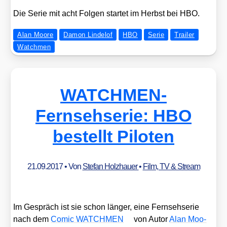
Die Serie mit acht Fol­gen star­tet im Herbst bei HBO.
Alan Moore
Damon Lindelof
HBO
Serie
Trailer
Watchmen
WATCHMEN-
Fernsehserie: HBO
bestellt Piloten
21.09.2017
• Von
Stefan Holzhauer
•
Film, TV & Stream
Im Gespräch ist sie schon län­ger, eine Fern­seh­se­rie
nach dem
Comic WATCHMEN
von Autor
Alan Moo­