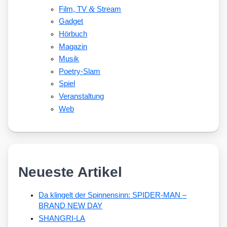
&
Film, TV
Stream
Gadget
Hörbuch
Magazin
Musik
Poetry-Slam
Spiel
Veranstaltung
Web
Neueste Artikel
Da klingelt der Spinnensinn: SPIDER-MAN –
BRAND NEW DAY
SHANGRI-LA