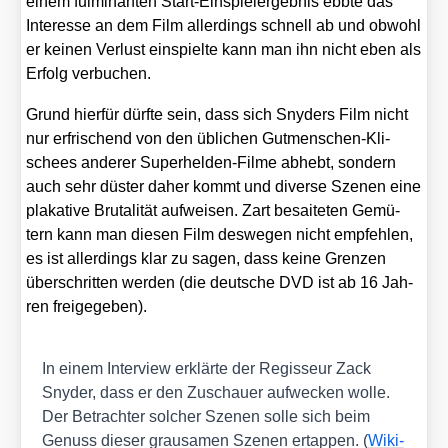
einem ful­mi­nan­ten Start-Ein­spiel­ergeb­nis ebb­te das
Inter­es­se an dem Film aller­dings schnell ab und obwohl
er kei­nen Ver­lust ein­spiel­te kann man ihn nicht eben als
Erfolg ver­bu­chen.
Grund hier­für dürf­te sein, dass sich Sny­ders Film nicht
nur erfri­schend von den übli­chen Gut­men­schen-Kli­
schees ande­rer Super­hel­den-Fil­me abhebt, son­dern
auch sehr düs­ter daher kommt und diver­se Sze­nen eine
pla­ka­ti­ve Bru­ta­li­tät auf­wei­sen. Zart besai­te­ten Gemü­
tern kann man die­sen Film des­we­gen nicht emp­feh­len,
es ist aller­dings klar zu sagen, dass kei­ne Gren­zen
über­schrit­ten wer­den (die deut­sche DVD ist ab 16 Jah­
ren frei­ge­ge­ben).
In einem Inter­view erklär­te der Regis­seur Zack
Sny­der, dass er den Zuschau­er auf­we­cken wol­le.
Der Betrach­ter sol­cher Sze­nen sol­le sich beim
Genuss die­ser grau­sa­men Sze­nen ertap­pen. (
Wiki­