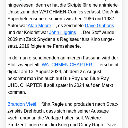
hin­ge­wie­sen, denn er hat die Skrip­te für eine ani­mier­te
Umset­zung der WATCH­MEN-Comics ver­fasst. Die Anti-
Super­hel­den­se­rie erschien zwi­schen 1986 und 1987.
Autor war
Alan Moo­re
, es zeich­ne­te
Dave Gib­bons
und der Kolo­rist war
John Hig­gins
. Der Stoff wur­de
2009 mit Zack Sny­der als Regis­seur fürs Kino umge­
setzt, 2019 folg­te eine Fern­seh­se­rie.
In der nun erschei­nen­den ani­mier­ten Fas­sung wird der
Stoff zwei­ge­teilt,
WATCHMEN CHAPTER I
erscheint
digi­tal am 13. August 2024, ab dem 27. August
bekommt man ihn auch auf Blu-Ray und Blue-Ray
UHD. CHAPTER II soll spä­ter in 2024 auf den Markt
kom­men.
Bran­don Viet­ti
führt Regie und pro­du­ziert nach Strac­
zynskis Dreh­buch, dass sich nach sei­ner Aus­sa­ge
»sehr eng« an die Vor­la­ge hal­ten soll. Wei­te­re
Prodzent°Innen sind Jim Krieg und Cin­dy Rago, Dave