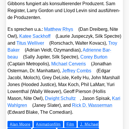
Gib­bons fun­giert als kon­sul­tie­ren­der Pro­du­zent. Sam
Regis­ter, Lar­ry Gor­don und Lloyd Levin sind aus­füh­ren­
de Pro­du­zen­ten.
Es spre­chen u.a.:
Matthew Rhys
(Dan Drei­berg, Nite
Owl),
Katee Sack­hoff
(Lau­rie Juspec­zyk, Silk Spect­re)
and
Titus Wel­li­ver
(Ror­schach, Wal­ter Kovacs),
Troy
Bak­er
(Adri­an Veidt, Ozy­man­di­as),
Adri­en­ne Bar­
beau
(Sal­ly Jupi­ter, Silk Spect­re),
Corey Bur­ton
(Cap­tain Metro­po­lis),
Micha­el Cer­ve­ris
(Jona­than
Oster­man, Dr. Man­hat­tan),
Jef­frey Combs
(Edgar
Jaco­bi, Moloch), Grey DeL­is­le, Kel­ly Hu, John Mar­shall
Jones (Hoo­ded Jus­ti­ce), Max Koch, Phil LaMarr, Yuri
Lowen­thal (Wal­ly Wea­ver), Geoff Pier­son (Hol­lis
Mason, Nite Owl),
Dwight Schultz
, Jason Spisak,
Kari
Wahl­gren
(Janey Sla­ter), and
Rick D. Was­ser­man
(Edward Bla­ke, The Come­di­an).
Alan Moore
Animationfilm
Film
J. Michael