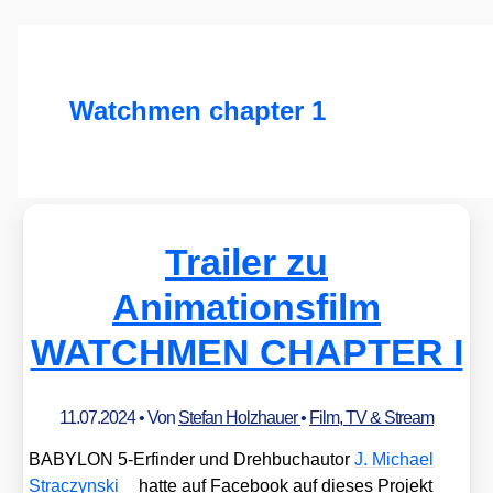
Watchmen chapter 1
Trailer zu
Animationsfilm
WATCHMEN CHAPTER I
11.07.2024
• Von
Stefan Holzhauer
•
Film, TV & Stream
BABYLON 5‑Erfinder und Dreh­buch­au­tor
J. Micha­el
Strac­zyn­ski
hat­te auf Face­book auf die­ses Pro­jekt