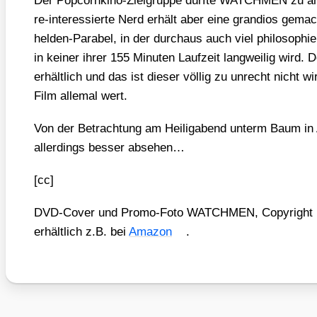
Der Pop­corn­ki­no-Ziel­grup­pe dürf­te WATCHMEN zu a
re-inter­es­sier­te Nerd erhält aber eine gran­di­os gemac
hel­den-Para­bel, in der durch­aus auch viel phi­lo­so­phi
in kei­ner ihrer 155 Minu­ten Lauf­zeit lang­wei­lig wir
erhält­lich und das ist die­ser völ­lig zu unrecht nicht wir
Film alle­mal wert.
Von der Betrach­tung am Hei­lig­abend unterm Baum in A
aller­dings bes­ser abse­hen…
[cc]
DVD-Cover und Pro­mo-Foto WATCHMEN, Copy­right P
erhält­lich z.B. bei
Ama­zon
.