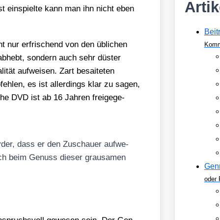
Arti
st ein­spiel­te kann man ihn nicht eben
Beit
ht nur erfri­schend von den übli­chen
Komm
abhebt, son­dern auch sehr düs­ter
­tät auf­wei­sen. Zart besai­te­ten
h­len, es ist aller­dings klar zu sagen,
che DVD ist ab 16 Jah­ren frei­ge­ge­
y­der, dass er den Zuschau­er auf­we­
sich beim Genuss die­ser grau­sa­men
Gen
oder 