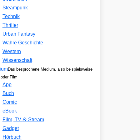
Steampunk
Technik
Thriller
Urban Fantasy
Wahre Geschichte
Western
Wissenschaft
ium
Das besprochene Medium, also beispielsweise
oder Film
App
Buch
Comic
eBook
&
Film, TV
Stream
Gadget
Hörbuch