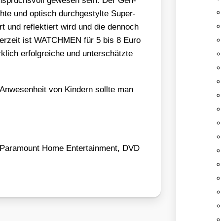
nspruchs­voll gewe­sen sein. Der Gen­
h­te und optisch durch­ge­styl­te Super­
ert und reflek­tiert wird und die den­noch
d. Der­zeit ist WATCHMEN für 5 bis 8 Euro
k­lich erfolg­rei­che und unter­schätz­te
nwe­sen­heit von Kin­dern soll­te man
ara­mount Home Enter­tain­ment, DVD