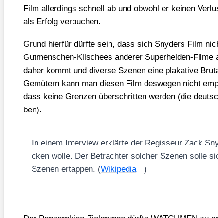
Film aller­dings schnell ab und obwohl er kei­nen Ver­lu
als Erfolg ver­bu­chen.
Grund hier­für dürf­te sein, dass sich Sny­ders Film nic
Gut­men­schen-Kli­schees ande­rer Super­hel­den-Fil­me 
daher kommt und diver­se Sze­nen eine pla­ka­ti­ve Bru­ta­li
Gemü­tern kann man die­sen Film des­we­gen nicht emp­fe
dass kei­ne Gren­zen über­schrit­ten wer­den (die deut­s
ben).
In einem Inter­view erklär­te der Regis­seur Zack Sn
cken wol­le. Der Betrach­ter sol­cher Sze­nen sol­le 
Sze­nen ertap­pen. (
Wiki­pe­dia
)