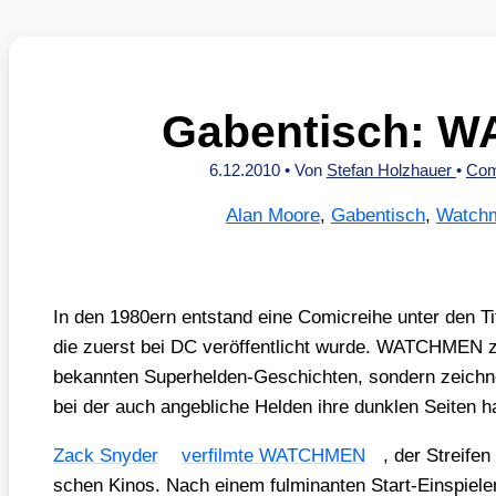
Gabentisch: 
6.12.2010
• Von
Stefan Holzhauer
•
Com
Alan Moore
,
Gabentisch
,
Watch
In den 1980ern ent­stand eine Comic­rei­he unter den T
die zuerst bei DC ver­öf­fent­licht wur­de. WATCHMEN ze
bekann­ten Super­hel­den-Geschich­ten, son­dern zeich­net 
bei der auch angeb­li­che Hel­den ihre dunk­len Sei­ten 
Zack Sny­der
ver­film­te WATCHMEN
, der Strei­f
schen Kinos. Nach einem ful­mi­nan­ten Start-Ein­spiel­e