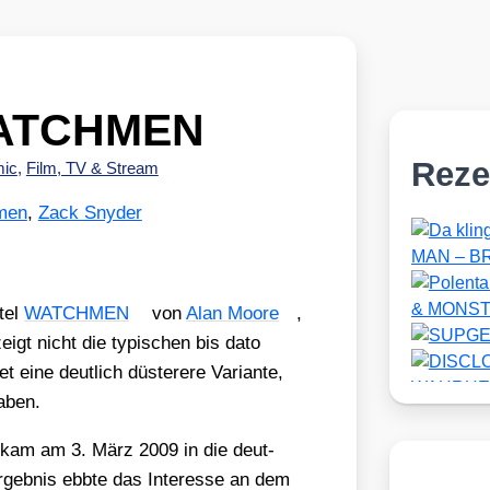
WATCHMEN
Reze
ic
,
Film, TV & Stream
men
,
Zack Snyder
itel
WATCHMEN
von
Alan Moo­re
,
igt nicht die typi­schen bis dato
eine deut­lich düs­te­re­re Vari­an­te,
haben.
en kam am 3. März 2009 in die deut­
rgeb­nis ebb­te das Inter­es­se an dem