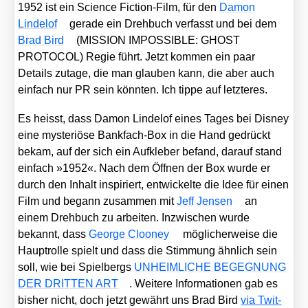
1952 ist ein Sci­ence Fic­tion-Film, für den
Damon
Linde­l­of
gera­de ein Dreh­buch ver­fasst und bei dem
Brad Bird
(MISSION IMPOSSIBLE: GHOST
PROTOCOL) Regie führt. Jetzt kom­men ein paar
Details zuta­ge, die man glau­ben kann, die aber auch
ein­fach nur PR sein könn­ten. Ich tip­pe auf letz­te­res.
Es heisst, dass Damon Linde­l­of eines Tages bei Dis­ney
eine mys­te­riö­se Bank­fach-Box in die Hand gedrückt
bekam, auf der sich ein Auf­kle­ber befand, dar­auf stand
ein­fach »1952«. Nach dem Öff­nen der Box wur­de er
durch den Inhalt inspi­riert, ent­wi­ckel­te die Idee für einen
Film und begann zusam­men mit
Jeff Jen­sen
an
einem Dreh­buch zu arbei­ten. Inzwi­schen wur­de
bekannt, dass
Geor­ge Cloo­ney
mög­li­cher­wei­se die
Haupt­rol­le spielt und dass die Stim­mung ähn­lich sein
soll, wie bei Spiel­bergs
UNHEIMLICHE BEGEGNUNG
DER DRITTEN ART
. Wei­te­re Infor­ma­tio­nen gab es
bis­her nicht, doch jetzt gewährt uns Brad Bird
via Twit­