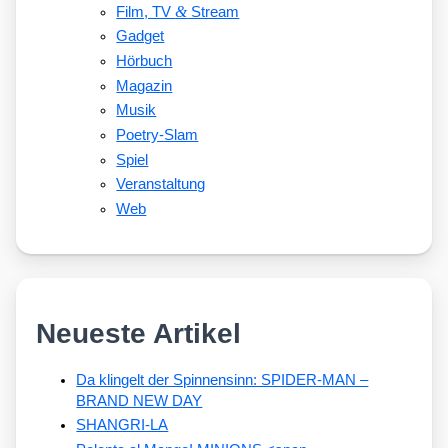
&
Film, TV
Stream
Gadget
Hörbuch
Magazin
Musik
Poetry-Slam
Spiel
Veranstaltung
Web
Neueste Artikel
Da klingelt der Spinnensinn: SPIDER-MAN –
BRAND NEW DAY
SHANGRI-LA