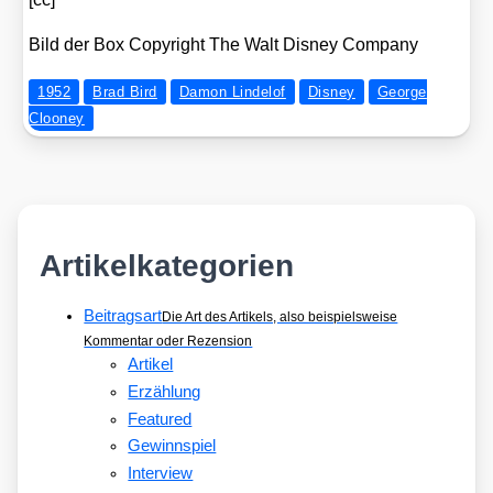
Bild der Box Copy­right The Walt Dis­ney Com­pa­ny
1952
Brad Bird
Damon Lindelof
Disney
George
Clooney
Artikelkategorien
Beitragsart
Die Art des Artikels, also beispielsweise
Kommentar oder Rezension
Artikel
Erzählung
Featured
Gewinnspiel
Interview