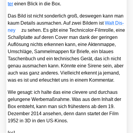
ter
einen Blick in die Box.
Das Bild ist nicht son­der­lich groß, des­we­gen kann man
kaum Details aus­ma­chen. Auf zwei Bil­dern ist
Walt Dis­
ney
zu sehen. Es gibt eine Tech­ni­co­lor-Film­rol­le, eine
Schall­plat­te auf deren Cover man dank der gerin­gen
Auf­lö­sung nichts erken­nen kann, eine Akten­map­pe,
Umschlä­ge, Sam­mel­map­pen für Brie­fe, ein blau­es
Taschen­buch und ein tech­ni­sches Gerät, das ich nicht
genau aus­ma­chen kann. Könn­te eine Sire­ne sein, aber
auch was ganz ande­res. Viel­leicht erkennt ja jemand,
was es ist und erleuch­tet uns in einem Kom­men­tar.
Wie gesagt: ich hal­te das eine cle­ve­re und durch­aus
gelun­ge­ne Wer­be­maß­nah­me. Was aus dem Inhalt der
Box ent­steht, kann man sich frü­hes­tens ab dem 19.
Dezem­ber 2014 anse­hen, denn dann star­tet der Film
1952 in 3D in den US-Kinos.
[cc]