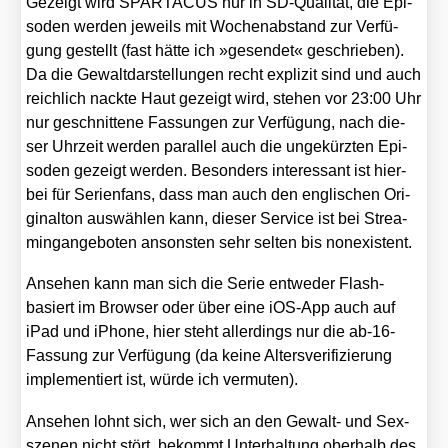
Gezeigt wird SPARTACUS nur in SD-Qua­li­tät, die Epi­
so­den wer­den jeweils mit Wochen­ab­stand zur Ver­fü­
gung gestellt (fast hät­te ich »gesen­det« geschrie­ben).
Da die Gewalt­dar­stel­lun­gen recht expli­zit sind und auch
reich­lich nack­te Haut gezeigt wird, ste­hen vor 23:00 Uhr
nur geschnit­te­ne Fas­sun­gen zur Ver­fü­gung, nach die­
ser Uhr­zeit wer­den par­al­lel auch die unge­kürz­ten Epi­
so­den gezeigt wer­den. Beson­ders inter­es­sant ist hier­
bei für Seri­en­fans, dass man auch den eng­li­schen Ori­
gi­nal­ton aus­wäh­len kann, die­ser Ser­vice ist bei Strea­
ming­an­ge­bo­ten ansons­ten sehr sel­ten bis non­e­xis­tent.
Anse­hen kann man sich die Serie ent­we­der Flash-
basiert im Brow­ser oder über eine iOS-App auch auf
iPad und iPho­ne, hier steht aller­dings nur die ab-16-
Fas­sung zur Ver­fü­gung (da kei­ne Alters­ve­ri­fi­zie­rung
imple­men­tiert ist, wür­de ich ver­mu­ten).
Anse­hen lohnt sich, wer sich an den Gewalt- und Sex­
sze­nen nicht stört, bekommt Unter­hal­tung ober­halb des