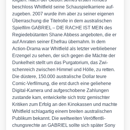
beschloss Whit­field sei­ne Schau­spiel­kar­rie­re auf­
zu­ge­ben. 2007 wur­de ihm aber zu sei­ner eige­nen
Über­ra­schung die Titel­rol­le in dem aus­tra­li­schen
Spiel­film GABRIEL – DIE RACHE IST MEIN des
Regie­de­bü­tan­ten Shane Abbess ange­bo­ten, die er
auf Anra­ten sei­ner Ehe­frau über­nahm. In dem
Action-Dra­ma war Whit­field als letz­ter ver­blie­be­ner
Erz­engel zu sehen, der sich gegen die Mäch­te der
Dun­kel­heit stellt um das Pur­ga­to­ri­um, das Zwi­
schen­reich zwi­schen Him­mel und Höl­le, zu ret­ten.
Die düs­te­re, 150.000 aus­tra­li­sche Dol­lar teu­re
Comic-Ver­fil­mung, die erst durch eine gelie­he­ne
Digi­tal-Kame­ra und auf­ge­scho­be­ne Zah­lun­gen
zustan­de kam, ent­wi­ckel­te sich trotz gemisch­ter
Kri­ti­ken zum Erfolg an den Kino­kas­sen und mach­te
Whit­field schlag­ar­tig einem brei­ten aus­tra­li­schen
Publi­kum bekannt. Die welt­wei­ten Ver­öf­fent­li­
chungs­rech­te an GABRIEL soll­te sich spä­ter Sony