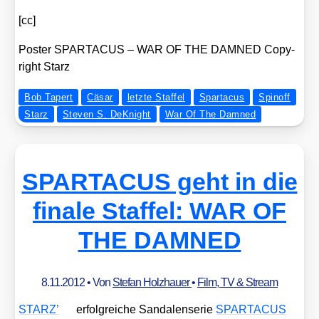
[cc]
Pos­ter SPARTACUS – WAR OF THE DAMNED Copy­
right Starz
Bob Tapert
Cäsar
letzte Staffel
Spartacus
Spinoff
Starz
Steven S. DeKnight
War Of The Damned
SPARTACUS geht in die
finale Staffel: WAR OF
THE DAMNED
8.11.2012
• Von
Stefan Holzhauer
•
Film, TV & Stream
STARZ’
erfolg­rei­che San­da­len­se­rie
SPARTACUS