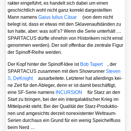
rak­ter ein­ge­führt, es han­delt sich dabei um einen
geschicht­lich wohl nicht ganz kor­rekt dar­ge­stell­ten
Mann namens
Gai­us Iuli­us Cäsar
(von dem nicht
belegt ist, dass er etwas mit den Skla­ven­auf­stän­den zu
tun hat­te, aber: was soll’s? Wenn die Serie unter­hält …
SPARTACUS dürf­te ohne­hin von His­to­ri­kern nicht ernst
genom­men wer­den). Der soll offen­bar die zen­tra­le Figur
der Spin­off-Rei­he wer­den.
Der Kopf hin­ter der Spin­off-Idee ist
Bob Tapert
, der
SPARTACUS zusam­men mit dem Show­run­ner
Ste­ven
S. DeKnight
aus­ar­bei­te­te. Letz­te­rer hat aller­dings kei­
ne Zeit für den Able­ger, denn er ist damit beschäf­tigt,
eine SF-Serie namens
INCURSION
für Starz an den
Start zu brin­gen, bei der ein inter­ga­lak­ti­scher Krieg im
Mit­tel­punkt steht. Bei der Qua­li­tät der Starz-Pro­duk­tio­
nen und amge­sichts der­zeit non­e­xis­ten­ter Welt­raum-
Seri­en durch­aus ein Grund für ein wenig Spei­chel­fluss
beim Nerd …