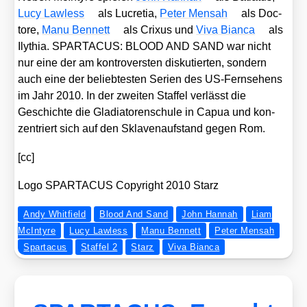
Lucy Law­less
als Lucre­tia,
Peter Men­sah
als Doc­
to­re,
Manu Ben­nett
als Cri­xus und
Viva Bian­ca
als
Ily­thia. SPARTACUS: BLOOD AND SAND war nicht
nur eine der am kon­tro­vers­ten dis­ku­tier­ten, son­dern
auch eine der belieb­tes­ten Seri­en des US-Fern­se­hens
im Jahr 2010. In der zwei­ten Staf­fel ver­lässt die
Geschich­te die Gla­dia­to­ren­schu­le in Capua und kon­
zen­triert sich auf den Skla­ven­auf­stand gegen Rom.
[cc]
Logo SPARTACUS Copy­right 2010 Starz
Andy Whitfield
Blood And Sand
John Hannah
Liam
McIntyre
Lucy Lawless
Manu Bennett
Peter Mensah
Spartacus
Staffel 2
Starz
Viva Bianca