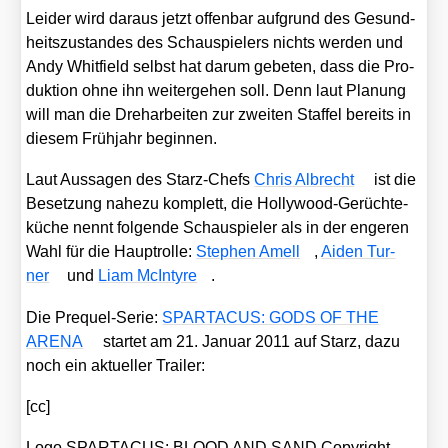
Lei­der wird dar­aus jetzt offen­bar auf­grund des Gesund­
heits­zu­stan­des des Schau­spie­lers nichts wer­den und
Andy Whit­field selbst hat dar­um gebe­ten, dass die Pro­
duk­ti­on ohne ihn wei­ter­ge­hen soll. Denn laut Pla­nung
will man die Dreh­ar­bei­ten zur zwei­ten Staf­fel bereits in
die­sem Früh­jahr begin­nen.
Laut Aus­sa­gen des Starz-Chefs
Chris Albrecht
ist die
Beset­zung nahe­zu kom­plett, die Hol­ly­wood-Gerüch­te­
kü­che nennt fol­gen­de Schau­spie­ler als in der enge­ren
Wahl für die Haupt­rol­le:
Ste­phen Amell
,
Aiden Tur­
ner
und
Liam McIn­ty­re
.
Die Pre­quel-Serie:
SPARTACUS: GODS OF THE
ARENA
star­tet am 21. Janu­ar 2011 auf Starz, dazu
noch ein aktu­el­ler Trai­ler:
[cc]
Logo SPARTACUS: BLOOD AND SAND Copy­right