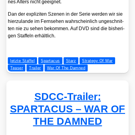
nes Alters nicht geeig­net.
Dan der expli­zi­ten Sze­nen in der Serie wer­den wir sie
hier­zu­lan­de im Fern­se­hen wahr­schein­lich unge­schnit­
ten nie zu sehen bekom­men. Auf DVD sind die bis­he­ri­
gen Staf­feln erhält­lich.
letzte Staffel
Spartacus
Starz
Strategy Of War
Teaser
Trailer
War Of The Damned
SDCC-Trailer:
SPARTACUS – WAR OF
THE DAMNED