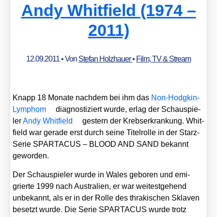
Andy Whitfield (1974 –
2011)
12.09.2011
• Von
Stefan Holzhauer
•
Film, TV & Stream
Knapp 18 Mona­te nach­dem bei ihm das
Non-Hodgkin-
Lym­phom
dia­gnos­ti­ziert wur­de, erlag der Schau­spie­
ler
Andy Whit­field
ges­tern der Krebs­er­kran­kung. Whit­
field war gera­de erst durch sei­ne Titel­rol­le in der Starz-
Serie SPARTACUS – BLOOD AND SAND bekannt
gewor­den.
Der Schau­spie­ler wur­de in Wales gebo­ren und emi­
grier­te 1999 nach Aus­tra­li­en, er war wei­test­ge­hend
unbe­kannt, als er in der Rol­le des thra­ki­schen Skla­ven
besetzt wur­de. Die Serie SPARTACUS wur­de trotz