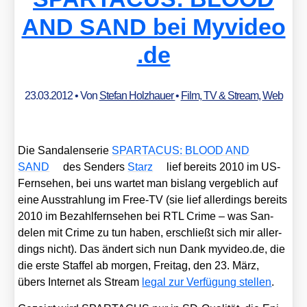
AND SAND bei Myvi​deo​
.de
23.03.2012
• Von
Stefan Holzhauer
•
Film, TV & Stream
,
Web
Die San­da­len­se­rie
SPARTACUS: BLOOD AND
SAND
des Sen­ders
Starz
lief bereits 2010 im US-
Fern­se­hen, bei uns war­tet man bis­lang ver­geb­lich auf
eine Aus­strah­lung im Free-TV (sie lief aller­dings bereits
2010 im Bezahl­fern­se­hen bei RTL Crime – was San­
delen mit Crime zu tun haben, erschließt sich mir aller­
dings nicht). Das ändert sich nun Dank myvi​deo​.de, die
die ers­te Staf­fel ab mor­gen, Frei­tag, den 23. März,
übers Inter­net als Stream
legal zur Ver­fü­gung stel­len
.