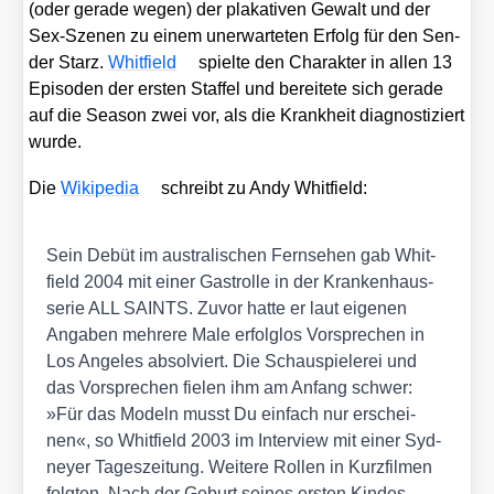
(oder gera­de wegen) der pla­ka­ti­ven Gewalt und der
Sex-Sze­nen zu einem uner­war­te­ten Erfolg für den Sen­
der Starz.
Whit­field
spiel­te den Cha­rak­ter in allen 13
Epi­so­den der ers­ten Staf­fel und berei­te­te sich gera­de
auf die Sea­son zwei vor, als die Krank­heit dia­gnos­ti­ziert
wur­de.
Die
Wiki­pe­dia
schreibt zu Andy Whit­field:
Sein Debüt im aus­tra­li­schen Fern­se­hen gab Whit­
field 2004 mit einer Gast­rol­le in der Kran­ken­haus­
se­rie ALL SAINTS. Zuvor hat­te er laut eige­nen
Anga­ben meh­re­re Male erfolg­los Vor­spre­chen in
Los Ange­les absol­viert. Die Schau­spie­le­rei und
das Vor­spre­chen fie­len ihm am Anfang schwer:
»Für das Modeln musst Du ein­fach nur erschei­
nen«, so Whit­field 2003 im Inter­view mit einer Syd­
ney­er Tages­zei­tung. Wei­te­re Rol­len in Kurz­fil­men
folg­ten. Nach der Geburt sei­nes ers­ten Kin­des