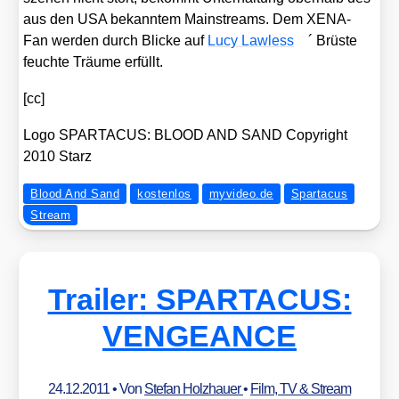
aus den USA bekann­tem Main­streams. Dem XENA-
Fan wer­den durch Bli­cke auf
Lucy Law­less
´ Brüs­te
feuch­te Träu­me erfüllt.
[cc]
Logo SPARTACUS: BLOOD AND SAND Copy­right
2010 Starz
Blood And Sand
kostenlos
myvideo.de
Spartacus
Stream
Trailer: SPARTACUS:
VENGEANCE
24.12.2011
• Von
Stefan Holzhauer
•
Film, TV & Stream