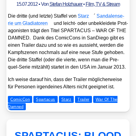
15.07.2012
• Von
Stefan Holzhauer
•
Film, TV & Stream
Die drit­te (und letz­te) Staf­fel von
Starz
´
San­da­len­se­
rie um Gla­dia­to­ren
und leicht- oder unbe­klei­de­te Prot­
ago­nis­ten trägt den Titel SPARTACUS – WAR OF THE
DAMNED. Dank des Comic­Cons in San­Die­go gibt es
einen Trai­ler dazu und so wie es aus­sieht, wer­den die
Kampf­sze­nen noch­mals auf eine neue Stu­fe geho­ben.
Die drit­te Staf­fel (oder die vier­te, wenn man die Pre­
quel-Serie mit­zählt) star­tet in den USA im Janu­ar 2013.
Ich wei­se dar­auf hin, dass der Trai­ler mög­li­cher­wei­se
für Per­so­nen irgend­ei­nes Alters nicht geeig­net ist.
ComicCon
Spartacus
Starz
Trailer
War Of The
Damned
SPARTACUS: BLOOD