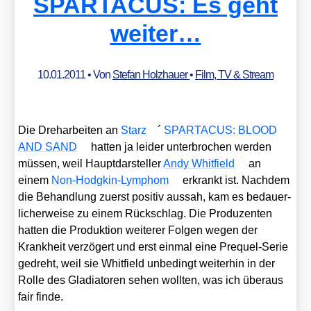
SPARTACUS: Es geht
weiter…
10.01.2011
• Von
Stefan Holzhauer
•
Film, TV & Stream
Die Dreh­ar­bei­ten an
Starz
´
SPARTACUS: BLOOD
AND SAND
hat­ten ja lei­der unter­bro­chen wer­den
müs­sen, weil Haupt­dar­stel­ler
Andy Whit­field
an
einem
Non-Hodgkin-Lym­phom
erkrankt ist. Nach­dem
die Behand­lung zuerst posi­tiv aus­sah, kam es bedau­er­
li­cher­wei­se zu einem Rück­schlag. Die Pro­du­zen­ten
hat­ten die Pro­duk­ti­on wei­te­rer Fol­gen wegen der
Krank­heit ver­zö­gert und erst ein­mal eine Pre­quel-Serie
gedreht, weil sie Whit­field unbe­dingt wei­ter­hin in der
Rol­le des Gla­dia­to­ren sehen woll­ten, was ich über­aus
fair fin­de.