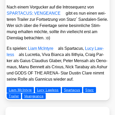
Nach einem Vor­gu­cker auf die Intro­se­quenz von
SPARTACUS: VENGEANCE
gibt es nun einen wei­
te­ren Trai­ler zur Fort­set­zung von Starz´ San­da­len-Serie.
Wer sich über die Fei­er­ta­ge sei­ne besinn­li­che Stim­
mung erhal­ten möch­te, soll­te ihn viel­leicht erst am
Diens­tag betrach­ten. :o)
Es spie­len:
Liam McIn­ty­re
als Spar­ta­cus,
Lucy Law­
less
als Lucre­tia, Viva Bian­ca als Ilithy­ia, Craig Par­
ker als Gai­us Clau­di­us Gla­ber, Peter Men­sah als Oeno­
maus, Manu Ben­nett als Cri­xus, Nick Tara­bay als Ashur
und GODS OF THE ARENA- Star Dus­tin Cla­re nimmt
sei­ne Rol­le als Gan­ni­cus wie­der auf.
Liam McIntyre
Lucy Lawless
Spartacus
Starz
Trailer
Veangeance