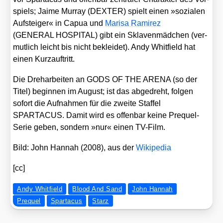
spiels; Jai­me Mur­ray (DEXTER) spielt einen »sozia­len
Auf­stei­ger« in Capua und
Mari­sa Rami­rez
(GENERAL HOSPITAL) gibt ein Skla­ven­mäd­chen (ver­
mut­lich leicht bis nicht beklei­det). Andy Whit­field hat
einen Kurz­auf­tritt.
Die Dreh­ar­bei­ten an GODS OF THE ARENA (so der
Titel) begin­nen im August; ist das abge­dreht, fol­gen
sofort die Auf­nah­men für die zwei­te Staf­fel
SPARTACUS. Damit wird es offen­bar kei­ne Pre­quel-
Serie geben, son­dern »nur« einen TV-Film.
Bild: John Han­nah (2008), aus der
Wiki­pe­dia
[cc]
Andy Whitfield
Blood And Sand
John Hannah
Prequel
Spartacus
Starz