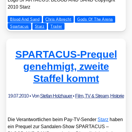
2010 Starz
Blood And Sand
Chris Albrecht
Gods Of The Arena
Spartacus
Starz
Trailer
SPARTACUS-Prequel
genehmigt, zweite
Staffel kommt
19.07.2010
• Von
Stefan Holzhauer
•
Film, TV & Stream
,
Historie
Die Ver­ant­wort­li­chen beim Pay-TV-Sen­der
Starz
haben
ein Pre­quel zur San­da­len-Show SPARTACUS –