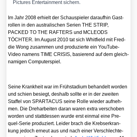
Pic­tures Enter­tain­ment sichern.
Im Jahr 2008 erhielt der Schau­spie­ler dar­auf­hin Gast­
rol­len in den aus­tra­li­schen Seri­en THE STRIP,
PACKED TO THE RAFTERS und MCLEODS
TÖCHTER. Im August 2010 tat sich Whit­field mit Fred­
die Wong zusam­men und pro­du­zier­te ein You­Tube-
Video namens TIME CRISIS, basie­rend auf dem gleich­
na­mi­gen Com­pu­ter­spiel.
Sei­ne Krank­heit war im Früh­sta­di­um behan­delt wor­den
und schien besiegt, des­halb soll­te er in der zwei­ten
Staf­fel von SPARTACUS sei­ne Rol­le wie­der auf­neh­
men. Die Dreh­ar­bei­ten dar­an waren extra ver­scho­ben
wor­den und statt­des­sen wur­de erst ein­mal eine Pre­
quel-Serie pro­du­ziert. Lei­der brach die Krebs­er­kran­
kung jedoch erneut aus und nach einer Ver­schlech­te­