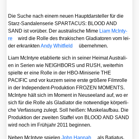
Die Suche nach einem neu­en Haupt­dar­stel­ler für die
Starz-San­da­len­se­rie SPARTACUS: BLOOD AND
SAND ist vor­über. Der aus­tra­li­sche Mime
Liam McIn­ty­
re
wird die Rol­le des thra­ki­schen Gla­dia­to­ren vom lei­
der erkrank­ten
Andy Whit­field
über­neh­men.
Liam McIn­ty­re eta­blier­te sich in sei­ner Hei­mat Aus­tra­li­
en in Seri­en wie NEIGHBORS und RUSH, wei­ter­hin
spiel­te er eine Rol­le in der HBO-Mini­se­rie THE
PACIFIC und vor kur­zem sei­ne ers­te grö­ße­re Film­rol­le
in der Inde­pen­dent-Pro­duk­ti­on FROZEN MOMENTS.
McIn­ty­re hält sich im Moment in Neu­see­land auf, wo er
sich für die Rol­le als Gla­dia­tor die not­wen­di­ge kör­per­li­
che Ver­fas­sung zulegt. Soll hei­ßen: Mus­kel­auf­bau. Die
Pro­duk­ti­on der zwei­ten Staf­fel von BLOOD AND SAND
wird noch im Früh­jahr 2011 begin­nen.
Neben McIn­ty­re spie­len
John Han­nah
als Batia­tus,