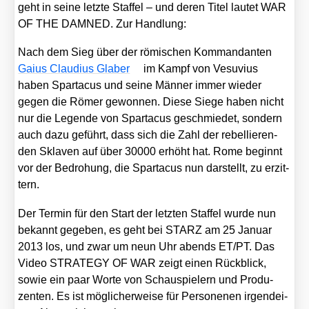
geht in sei­ne letz­te Staf­fel – und deren Titel lau­tet WAR
OF THE DAMNED. Zur Hand­lung:
Nach dem Sieg über der römi­schen Kom­man­dan­ten
Gai­us Clau­di­us Gla­ber
im Kampf von Vesu­vi­us
haben Spar­ta­cus und sei­ne Män­ner immer wie­der
gegen die Römer gewon­nen. Die­se Sie­ge haben nicht
nur die Legen­de von Spar­ta­cus geschmie­det, son­dern
auch dazu geführt, dass sich die Zahl der rebel­lie­ren­
den Skla­ven auf über 30000 erhöht hat. Rome beginnt
vor der Bedro­hung, die Spar­ta­cus nun dar­stellt, zu erzit­
tern.
Der Ter­min für den Start der letz­ten Staf­fel wur­de nun
bekannt gege­ben, es geht bei STARZ am 25 Janu­ar
2013 los, und zwar um neun Uhr abends ET/​PT. Das
Video STRATEGY OF WAR zeigt einen Rück­blick,
sowie ein paar Wor­te von Schau­spie­lern und Pro­du­
zen­ten. Es ist mög­li­cher­wei­se für Per­so­ne­nen irgend­ei­