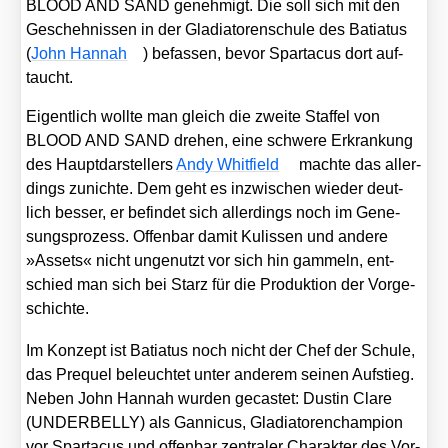
BLOOD AND SAND geneh­migt. Die soll sich mit den
Gescheh­nis­sen in der Gla­dia­to­ren­schu­le des Batia­tus
(
John Han­nah
) befas­sen, bevor Spar­ta­cus dort auf­
taucht.
Eigent­lich woll­te man gleich die zwei­te Staf­fel von
BLOOD AND SAND dre­hen, eine schwe­re Erkran­kung
des Haupt­dar­stel­lers
Andy Whit­field
mach­te das aller­
dings zunich­te. Dem geht es inzwi­schen wie­der deut­
lich bes­ser, er befin­det sich aller­dings noch im Gene­
sungs­pro­zess. Offen­bar damit Kulis­sen und ande­re
»Assets« nicht unge­nutzt vor sich hin gam­meln, ent­
schied man sich bei Starz für die Pro­duk­ti­on der Vor­ge­
schich­te.
Im Kon­zept ist Batia­tus noch nicht der Chef der Schu­le,
das Pre­quel beleuch­tet unter ande­rem sei­nen Auf­stieg.
Neben John Han­nah wur­den gecas­tet: Dus­tin Cla­re
(UNDERBELLY) als Gan­ni­cus, Gla­dia­to­ren­cham­pi­on
vor Spar­ta­cus und offen­bar zen­tra­ler Cha­rak­ter des Vor­