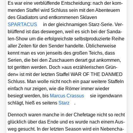
Es war eine ver­blüf­fen­de Ent­schei­dung: nach der kom­
men­den Staf­fel wird Schluss sein mit den Aben­teu­ern
des Gla­dia­tors und ent­kom­me­nen Skla­ven
SPARTACUS
in der gleich­na­mi­gen Starz-Serie. Ver­
blüf­fend ist das des­we­gen, weil es sich bei der San­da­
len-Show um die erfolg­reichs­te selbst­pro­du­zier­te Rei­he
aller Zei­ten für den Sen­der han­del­te. Übli­cher­wei­se
kennt man es von jen­seits des gro­ßen Teichs, dass
Seri­en, die bei den Zuschau­ern der­art gut ankom­men,
tot gerit­ten wer­den. Doch »aus erzäh­le­ri­schen Grün­
den« ist mit der letz­ten Staf­fel WAR OF THE DANMED
Schluss. Man wol­le nicht noch ein paar wei­te­re Staf­feln
ein­fach nur zei­gen, wie die Römer immer wie­der
besiegt wer­den, bis
Mar­cus Cras­sus
sie irgend­wann
schlägt, hieß es sei­tens
Starz
.
Den­noch waren man­che in der Chef­eta­ge nicht so recht
glück­lich über das Ende und es wur­de nach einem Aus­
weg gesucht. In der letz­ten Sea­son wird ein Neben­cha­