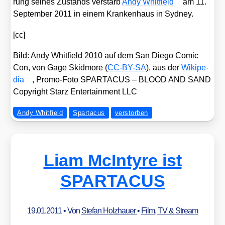
rung sei­nes Zustands ver­starb
Andy Whit­field
am 11.
Sep­tem­ber 2011 in einem Kran­ken­haus in Syd­ney.
[cc]
Bild: Andy Whit­field 2010 auf dem San Die­go Comic
Con, von Gage Skid­mo­re (
CC-BY-SA
), aus der
Wiki­pe­
dia
, Pro­mo-Foto SPARTACUS – BLOOD AND SAND
Copy­right Starz Enter­tain­ment LLC
Andy Whitfield
Spartacus
verstorben
Liam McIntyre ist
SPARTACUS
19.01.2011
• Von
Stefan Holzhauer
•
Film, TV & Stream