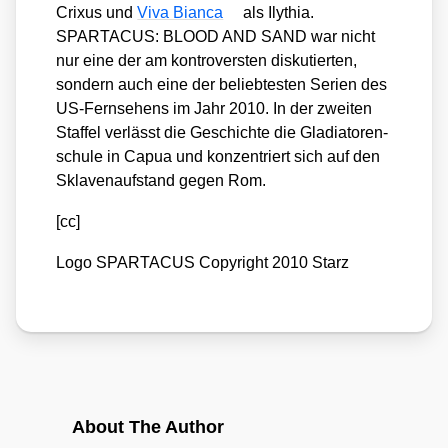
Cri­xus und
Viva Bian­ca
als Ily­thia.
SPARTACUS: BLOOD AND SAND war nicht
nur eine der am kon­tro­vers­ten dis­ku­tier­ten,
son­dern auch eine der belieb­tes­ten Seri­en des
US-Fern­se­hens im Jahr 2010. In der zwei­ten
Staf­fel ver­lässt die Geschich­te die Gla­dia­to­ren­
schu­le in Capua und kon­zen­triert sich auf den
Skla­ven­auf­stand gegen Rom.
[cc]
Logo SPARTACUS Copy­right 2010 Starz
About The Author