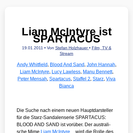
Liam McIntyre ist
SPARTACUS
19.01.2011
• Von
Stefan Holzhauer
•
Film, TV &
Stream
Andy Whitfield
,
Blood And Sand
,
John Hannah
,
Liam McIntyre
,
Lucy Lawless
,
Manu Bennett
,
Peter Mensah
,
Spartacus
,
Staffel 2
,
Starz
,
Viva
Bianca
Die Suche nach einem neu­en Haupt­dar­stel­ler
für die Starz-San­da­len­se­rie SPARTACUS:
BLOOD AND SAND ist vor­über. Der aus­tra­li­
sche Mime
Liam McIn­ty­re
wird die Rol­le des