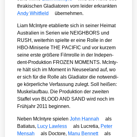
thra­ki­schen Gla­dia­to­ren vom lei­der erkrank­ten
Andy Whit­field
über­neh­men.
Liam McIn­ty­re eta­blier­te sich in sei­ner Hei­mat
Aus­tra­li­en in Seri­en wie NEIGHBORS und
RUSH, wei­ter­hin spiel­te er eine Rol­le in der
HBO-Mini­se­rie THE PACIFIC und vor kur­zem
sei­ne ers­te grö­ße­re Film­rol­le in der Inde­pen­
dent-Pro­duk­ti­on FROZEN MOMENTS. McIn­ty­
re hält sich im Moment in Neu­see­land auf, wo
er sich für die Rol­le als Gla­dia­tor die not­wen­di­
ge kör­per­li­che Ver­fas­sung zulegt. Soll hei­ßen:
Mus­kel­auf­bau. Die Pro­duk­ti­on der zwei­ten
Staf­fel von BLOOD AND SAND wird noch im
Früh­jahr 2011 begin­nen.
Neben McIn­ty­re spie­len
John Han­nah
als
Batia­tus,
Lucy Law­less
als Lucre­tia,
Peter
Men­sah
als Doc­to­re,
Manu Ben­nett
als