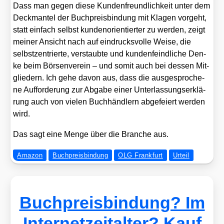
Dass man gegen die­se Kun­den­freund­lich­keit unter dem
Deck­man­tel der Buch­preis­bin­dung mit Kla­gen vor­geht,
statt ein­fach selbst kun­den­ori­en­tier­ter zu wer­den, zeigt
mei­ner Ansicht nach auf ein­drucks­vol­le Wei­se, die
selbst­zen­trier­te, ver­staub­te und kun­den­feind­li­che Den­
ke beim Bör­sen­ver­ein – und somit auch bei des­sen Mit­
glie­dern. Ich gehe davon aus, dass die aus­ge­spro­che­
ne Auf­for­de­rung zur Abga­be einer Unter­las­sungs­er­klä­
rung auch von vie­len Buch­händ­lern abge­fei­ert wer­den
wird.
Das sagt eine Men­ge über die Bran­che aus.
Amazon
Buchpreisbindung
OLG Frankfurt
Urteil
Buchpreisbindung? Im
Internetzeitalter? Kauf