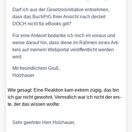
Darf ich aus der Geset­zes­in­itia­ti­ve ent­neh­men,
dass das Buch­PrG Ihrer Ansicht nach der­zeit
DOCH nicht für eBooks gilt?
Für eine Ant­wort bedan­ke ich mich im vor­aus und
wei­se dar­auf hin, dass die­se im Rah­men eines Arti­
kels auf mei­nem Web­por­tal ver­öf­fent­licht wer­den
wird.
Mit freund­li­chem Gruß,
Holz­hau­er
Wie gesagt: Eine Reak­ti­on kam extrem zügig, das bin
ich gar nicht gewohnt. Ver­mut­lich war ich nicht der ers­
te, der das wis­sen woll­te:
Sehr geehr­ter Herr Holz­hau­er,