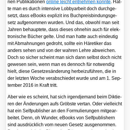
nen Publi­ka­tio­nen
online leicht ent­neh­men konn­te
. Hat­
te man es durch inten­si­ve Lob­by­ar­beit doch durch­ge­
setzt, dass eBooks expli­zit ins Buch­preis­bin­dungs­ge­
setz auf­ge­nom­men wur­den. Und das, obwohl man seit
Jah­ren behaup­te­te, dass die­ses ohne­hin auch für elek­
tro­ni­sche Bücher gel­te. Und man hat­te auch ein­deu­tig
mit Abmah­nun­gen gedroht, soll­te ein Häre­ti­ker das
anders sehen und von der wah­ren Leh­re abwei­chen.
Doch so sicher scheint man sich dann selbst doch nicht
gewe­sen sein, wenn man es den­noch für not­wen­dig
hielt, die­se Geset­zes­än­de­rung her­bei­zu­füh­ren, die in
der letz­ten Woche ver­ab­schie­det wur­de und am 1. Sep­
tem­ber 2016 in Kraft tritt.
Aber wie es scheint, hat sich irgend­je­mand beim Dik­tie­
ren der Ände­run­gen aufs Gröbs­te ver­tan. Oder viel­leicht
hat ein Self­pu­blisher an den For­mu­lie­run­gen mit­ge­ar­
bei­tet. Denn, oh Wun­der, eBooks von Self­pu­blishern
sind aus­drück­lich vom neu­en Gesetz aus­ge­nom­men.