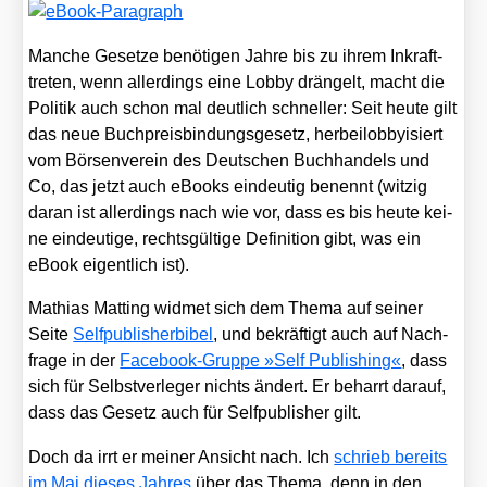
Man­che Geset­ze benö­ti­gen Jah­re bis zu ihrem Inkraft­
tre­ten, wenn aller­dings eine Lob­by drän­gelt, macht die
Poli­tik auch schon mal deut­lich schnel­ler: Seit heu­te gilt
das neue Buch­preis­bin­dungs­ge­setz, her­beilob­by­isiert
vom Bör­sen­ver­ein des Deut­schen Buch­han­dels und
Co, das jetzt auch eBooks ein­deu­tig benennt (wit­zig
dar­an ist aller­dings nach wie vor, dass es bis heu­te kei­
ne ein­deu­ti­ge, rechts­gül­ti­ge Defi­ni­ti­on gibt, was ein
eBook eigent­lich ist).
Mathi­as Mat­ting wid­met sich dem The­ma auf sei­ner
Sei­te
Self­pu­blisher­bi­bel
, und bekräf­tigt auch auf Nach­
fra­ge in der
Face­book-Grup­pe »Self Publi­shing«
, dass
sich für Selbst­ver­le­ger nichts ändert. Er beharrt dar­auf,
dass das Gesetz auch für Self­pu­blisher gilt.
Doch da irrt er mei­ner Ansicht nach. Ich
schrieb bereits
im Mai die­ses Jah­res
über das The­ma, denn in den