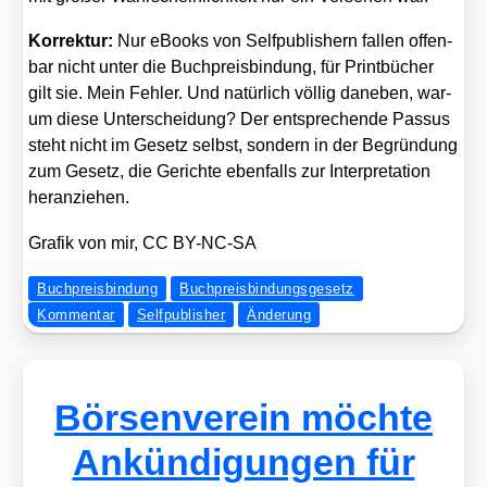
Kor­rek­tur:
Nur eBooks von Self­pu­blishern fal­len offen­
bar nicht unter die Buch­preis­bin­dung, für Print­bü­cher
gilt sie. Mein Feh­ler. Und natür­lich völ­lig dane­ben, war­
um die­se Unter­schei­dung? Der ent­spre­chen­de Pas­sus
steht nicht im Gesetz selbst, son­dern in der Begrün­dung
zum Gesetz, die Gerich­te eben­falls zur Inter­pre­ta­ti­on
her­an­zie­hen.
Gra­fik von mir, CC BY-NC-SA
Buchpreisbindung
Buchpreisbindungsgesetz
Kommentar
Selfpublisher
Änderung
Börsenverein möchte
Ankündigungen für