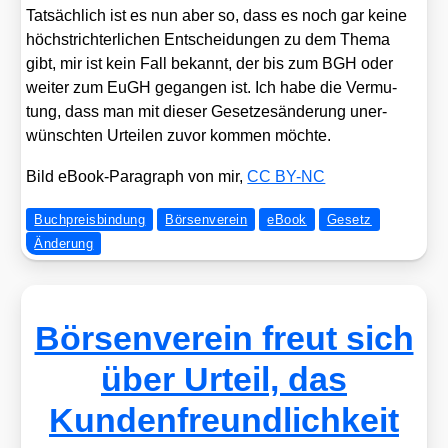
Tat­säch­lich ist es nun aber so, dass es noch gar kei­ne
höchst­rich­ter­li­chen Ent­schei­dun­gen zu dem The­ma
gibt, mir ist kein Fall bekannt, der bis zum BGH oder
wei­ter zum EuGH gegan­gen ist. Ich habe die Ver­mu­
tung, dass man mit die­ser Geset­zes­än­de­rung uner­
wünsch­ten Urtei­len zuvor kom­men möch­te.
Bild eBook-Para­graph von mir,
CC BY-NC
Buchpreisbindung
Börsenverein
eBook
Gesetz
Änderung
Börsenverein freut sich
über Urteil, das
Kundenfreundlichkeit