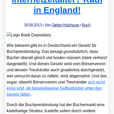
in England!
30.08.2013
• Von
Stefan Holzhauer
•
Buch
Wie bekannt gibt es in Deutsch­land ein Gesetz für
Buch­preis­bin­dung. Das besagt grund­sätz­lich, dass
Bücher über­all gleich viel kos­ten müs­sen (stark ver­kürzt
dar­ge­stellt). Und die­ses Gesetz wird vom Bör­sen­ver­ein
und des­sen Treu­hän­der auch gna­den­los durch­ge­setzt,
wer ver­sucht dar­an zu rüt­teln, wird abge­mahnt. Und das
sogar, obwohl Bör­sen­ver­ein und Treu­hän­der
sich nicht
einig sind, ob bei­spiels­wei­se Self­pu­blisher unter das
Gesetz fal­len
.
Durch die Buch­preis­bin­dung hat der Bücher­markt eine
kar­tell­ar­ti­ge Struk­tur, Kar­tel­le sol­len durch ande­re