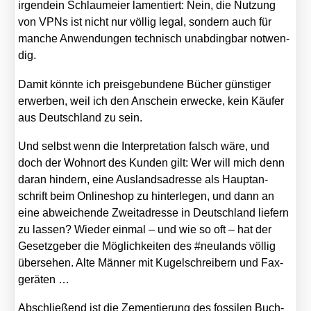
irgend­ein Schlau­mei­er lamen­tiert: Nein, die Nut­zung
von VPNs ist nicht nur völ­lig legal, son­dern auch für
man­che Anwen­dun­gen tech­nisch unab­ding­bar not­wen­
dig.
Damit könn­te ich preis­ge­bun­de­ne Bücher güns­ti­ger
erwer­ben, weil ich den Anschein erwe­cke, kein Käu­fer
aus Deutsch­land zu sein.
Und selbst wenn die Inter­pre­ta­ti­on falsch wäre, und
doch der Wohn­ort des Kun­den gilt: Wer will mich denn
dar­an hin­dern, eine Aus­lands­adres­se als Haupt­an­
schrift beim Online­shop zu hin­ter­le­gen, und dann an
eine abwei­chen­de Zweit­adres­se in Deutsch­land lie­fern
zu las­sen? Wie­der ein­mal – und wie so oft – hat der
Gesetz­ge­ber die Mög­lich­kei­ten des #neu­lands völ­lig
über­se­hen. Alte Män­ner mit Kugel­schrei­bern und Fax­
ge­rä­ten …
Abschlie­ßend ist die Zemen­tie­rung des fos­si­len Buch­