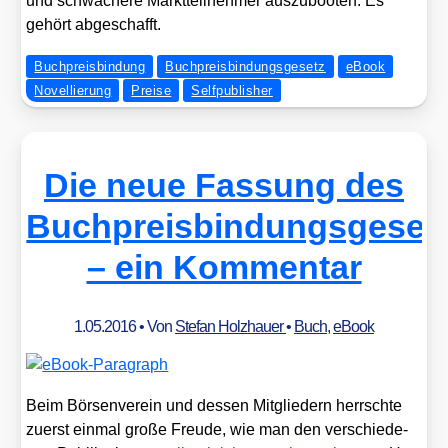
und schwä­che­re Markt­teil­neh­mer aus­zu­boo­ten. Es
gehört abge­schafft.
Buchpreisbindung
Buchpreisbindungsgesetz
eBook
Novellierung
Preise
Selfpublisher
Die neue Fassung des
Buchpreisbindungsgeset
– ein Kommentar
1.05.2016
• Von
Stefan Holzhauer
•
Buch
,
eBook
Beim Bör­sen­ver­ein und des­sen Mit­glie­dern herrsch­te
zuerst ein­mal gro­ße Freu­de, wie man den ver­schie­de­