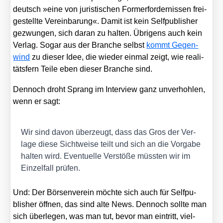
deutsch »eine von juris­ti­schen Form­erfor­der­nis­sen frei­
ge­stell­te Ver­ein­ba­rung«. Damit ist kein Self­pu­blisher
gezwun­gen, sich dar­an zu hal­ten. Übri­gens auch kein
Ver­lag. Sogar aus der Bran­che selbst
kommt Gegen­
wind
zu die­ser Idee, die wie­der ein­mal zeigt, wie rea­li­
täts­fern Tei­le eben die­ser Bran­che sind.
Den­noch droht Sprang im Inter­view ganz unver­hoh­len,
wenn er sagt:
Wir sind davon über­zeugt, dass das Gros der Ver­
la­ge die­se Sicht­wei­se teilt und sich an die Vor­ga­be
hal­ten wird. Even­tu­el­le Ver­stö­ße müss­ten wir im
Ein­zel­fall prü­fen.
Und: Der Bör­sen­ver­ein möch­te sich auch für Self­pu­
blisher öff­nen, das sind alte News. Den­noch soll­te man
sich über­le­gen, was man tut, bevor man ein­tritt, viel­