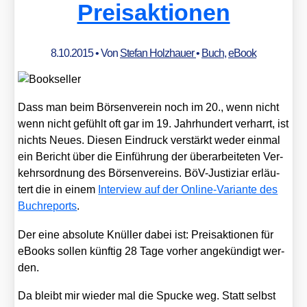
Preisaktionen
8.10.2015
• Von
Stefan Holzhauer
•
Buch
,
eBook
Dass man beim Bör­sen­ver­ein noch im 20., wenn nicht
wenn nicht gefühlt oft gar im 19. Jahr­hun­dert ver­harrt, ist
nichts Neu­es. Die­sen Ein­druck ver­stärkt weder ein­mal
ein Bericht über die Ein­füh­rung der über­ar­bei­te­ten Ver­
kehrs­ord­nung des Bör­sen­ver­eins. BöV-Jus­ti­zi­ar erläu­
tert die in einem
Inter­view auf der Online-Vari­an­te des
Buch­re­ports
.
Der eine abso­lu­te Knül­ler dabei ist: Preis­ak­tio­nen für
eBooks sol­len künf­tig 28 Tage vor­her ange­kün­digt wer­
den.
Da bleibt mir wie­der mal die Spu­cke weg. Statt selbst