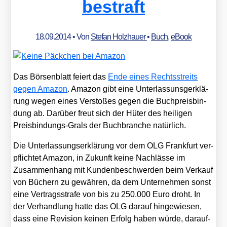
bestraft
18.09.2014
• Von
Stefan Holzhauer
•
Buch
,
eBook
Das Bör­sen­blatt fei­ert das
Ende eines Rechts­streits
gegen Ama­zon
. Ama­zon gibt eine Unter­lassunsg­er­klä­
rung wegen eines Ver­sto­ßes gegen die Buch­preis­bin­
dung ab. Dar­über freut sich der Hüter des hei­li­gen
Preis­bin­dungs-Grals der Buch­bran­che natür­lich.
Die Unter­las­sungs­er­klä­rung vor dem OLG Frank­furt ver­
pflich­tet Ama­zon, in Zukunft kei­ne Nach­läs­se im
Zusam­men­hang mit Kun­den­be­schwer­den beim Ver­kauf
von Büchern zu gewäh­ren, da dem Unter­neh­men sonst
eine Ver­trags­stra­fe von bis zu 250.000 Euro droht. In
der Ver­hand­lung hat­te das OLG dar­auf hin­ge­wie­sen,
dass eine Revi­si­on kei­nen Erfolg haben wür­de, dar­auf­