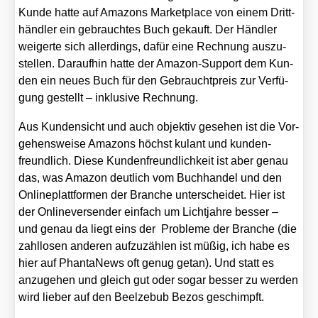
Kun­de hat­te auf Ama­zons Mar­ket­place von einem Dritt­
händ­ler ein gebrauch­tes Buch gekauft. Der Händ­ler
wei­ger­te sich aller­dings, dafür eine Rech­nung aus­zu­
stel­len. Dar­auf­hin hat­te der Ama­zon-Sup­port dem Kun­
den ein neu­es Buch für den Gebraucht­preis zur Ver­fü­
gung gestellt – inklu­si­ve Rech­nung.
Aus Kun­den­sicht und auch objek­tiv gese­hen ist die Vor­
ge­hens­wei­se Ama­zons höchst kulant und kun­den­
freund­lich. Die­se Kun­den­freund­lich­keit ist aber genau
das, was Ama­zon deut­lich vom Buch­han­del und den
Online­platt­for­men der Bran­che unter­schei­det. Hier ist
der Onlin­ever­sen­der ein­fach um Licht­jah­re bes­ser –
und genau da liegt eins der Pro­ble­me der Bran­che (die
zahl­lo­sen ande­ren auf­zu­zäh­len ist müßig, ich habe es
hier auf Phan­ta­News oft genug getan). Und statt es
anzu­ge­hen und gleich gut oder sogar bes­ser zu wer­den
wird lie­ber auf den Beel­ze­bub Bezos geschimpft.