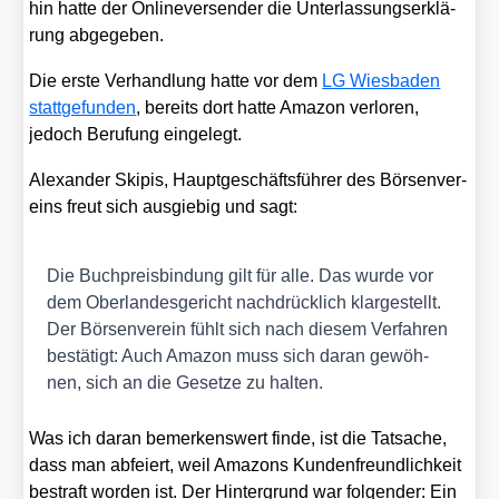
hin hat­te der Onlin­ever­sen­der die Unter­las­sungs­er­klä­
rung abge­ge­ben.
Die ers­te Ver­hand­lung hat­te vor dem
LG Wies­ba­den
statt­ge­fun­den
, bereits dort hat­te Ama­zon ver­lo­ren,
jedoch Beru­fung ein­ge­legt.
Alex­an­der Ski­pis, Haupt­ge­schäfts­füh­rer des Bör­sen­ver­
eins freut sich aus­gie­big und sagt:
Die Buch­preis­bin­dung gilt für alle. Das wur­de vor
dem Ober­lan­des­ge­richt nach­drück­lich klar­ge­stellt.
Der Bör­sen­ver­ein fühlt sich nach die­sem Ver­fah­ren
bestä­tigt: Auch Ama­zon muss sich dar­an gewöh­
nen, sich an die Geset­ze zu hal­ten.
Was ich dar­an bemer­kens­wert fin­de, ist die Tat­sa­che,
dass man abfei­ert, weil Ama­zons Kun­den­freund­lich­keit
bestraft wor­den ist. Der Hin­ter­grund war fol­gen­der: Ein