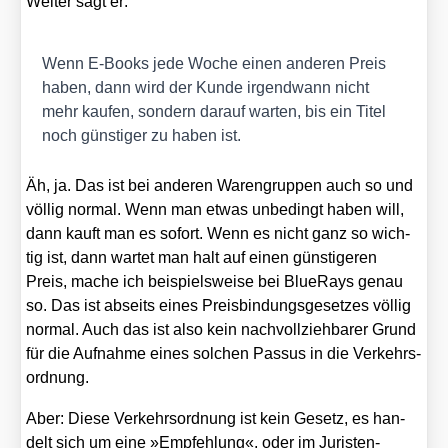
Wei­ter sagt er:
Wenn E‑Books jede Woche einen ande­ren Preis
haben, dann wird der Kun­de irgend­wann nicht
mehr kau­fen, son­dern dar­auf war­ten, bis ein Titel
noch güns­ti­ger zu haben ist.
Äh, ja. Das ist bei ande­ren Waren­grup­pen auch so und
völ­lig nor­mal. Wenn man etwas unbe­dingt haben will,
dann kauft man es sofort. Wenn es nicht ganz so wich­
tig ist, dann war­tet man halt auf einen güns­ti­ge­ren
Preis, mache ich bei­spiels­wei­se bei BlueR­ays genau
so. Das ist abseits eines Preis­bin­dungs­ge­set­zes völ­lig
nor­mal. Auch das ist also kein nach­voll­zieh­ba­rer Grund
für die Auf­nah­me eines sol­chen Pas­sus in die Ver­kehrs­
ord­nung.
Aber: Die­se Ver­kehrs­ord­nung ist kein Gesetz, es han­
delt sich um eine »Emp­feh­lung«, oder im Juris­ten­