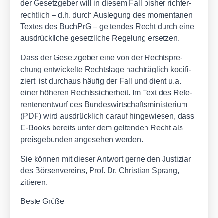
der Gesetz­ge­ber will in die­sem Fall bis­her rich­ter­
recht­lich – d.h. durch Aus­le­gung des momen­ta­nen
Tex­tes des Buch­PrG – gel­ten­des Recht durch eine
aus­drück­li­che gesetz­li­che Rege­lung erset­zen.
Dass der Gesetz­ge­ber eine von der Recht­spre­
chung ent­wi­ckel­te Rechts­la­ge nach­träg­lich kodi­fi­
ziert, ist durch­aus häu­fig der Fall und dient u.a.
einer höhe­ren Rechts­si­cher­heit. Im Text des Refe­
ren­ten­ent­wurf des Bun­des­wirt­schafts­mi­nis­te­ri­um
(PDF) wird aus­drück­lich dar­auf hin­ge­wie­sen, dass
E‑Books bereits unter dem gel­ten­den Recht als
preis­ge­bun­den ange­se­hen wer­den.
Sie kön­nen mit die­ser Ant­wort ger­ne den Jus­ti­zi­ar
des Bör­sen­ver­eins, Prof. Dr. Chris­ti­an Sprang,
zitie­ren.
Bes­te Grü­ße