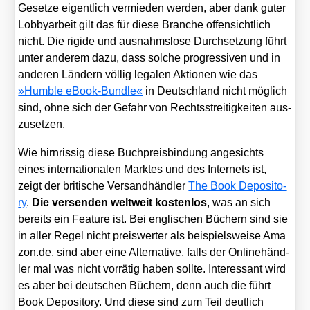
Geset­ze eigent­lich ver­mie­den wer­den, aber dank guter
Lob­by­ar­beit gilt das für die­se Bran­che offen­sicht­lich
nicht. Die rigi­de und aus­nahms­lo­se Durch­set­zung führt
unter ande­rem dazu, dass sol­che pro­gres­si­ven und in
ande­ren Län­dern völ­lig lega­len Aktio­nen wie das
»Hum­ble eBook-Bund­le«
in Deutsch­land nicht mög­lich
sind, ohne sich der Gefahr von Rechts­strei­tig­kei­ten aus­
zu­set­zen.
Wie hirn­ris­sig die­se Buch­preis­bin­dung ange­sichts
eines inter­na­tio­na­len Mark­tes und des Inter­nets ist,
zeigt der bri­ti­sche Ver­sand­händ­ler
The Book Depo­si­to­
ry
.
Die ver­sen­den welt­weit kos­ten­los
, was an sich
bereits ein Fea­ture ist. Bei eng­li­schen Büchern sind sie
in aller Regel nicht preis­wer­ter als bei­spiels­wei­se Ama​
zon​.de, sind aber eine Alter­na­ti­ve, falls der Online­händ­
ler mal was nicht vor­rä­tig haben soll­te. Inter­es­sant wird
es aber bei deut­schen Büchern, denn auch die führt
Book Depo­si­to­ry. Und die­se sind zum Teil deut­lich