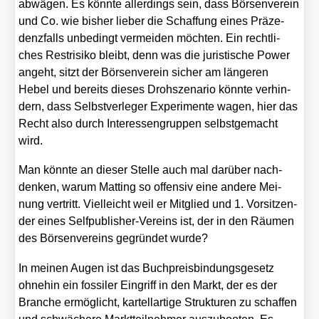
abwä­gen. Es könn­te aller­dings sein, dass Bör­sen­ver­ein
und Co. wie bis­her lie­ber die Schaf­fung eines Prä­ze­
denz­falls unbe­dingt ver­mei­den möch­ten. Ein recht­li­
ches Rest­ri­si­ko bleibt, denn was die juris­ti­sche Power
angeht, sitzt der Bör­sen­ver­ein sicher am län­ge­ren
Hebel und bereits die­ses Droh­sze­na­rio könn­te ver­hin­
dern, dass Selbst­ver­le­ger Expe­ri­men­te wagen, hier das
Recht also durch Inter­es­sen­grup­pen selbst­ge­macht
wird.
Man könn­te an die­ser Stel­le auch mal dar­über nach­
den­ken, war­um Mat­ting so offen­siv eine ande­re Mei­
nung ver­tritt. Viel­leicht weil er Mit­glied und 1. Vor­sit­zen­
der eines Self­pu­blisher-Ver­eins ist, der in den Räu­men
des Bör­sen­ver­eins gegrün­det wur­de?
In mei­nen Augen ist das Buch­preis­bin­dungs­ge­setz
ohne­hin ein fos­si­ler Ein­griff in den Markt, der es der
Bran­che ermög­licht, kar­tell­ar­ti­ge Struk­tu­ren zu schaf­fen