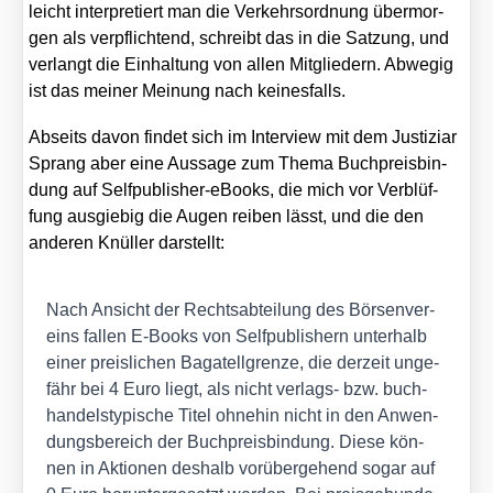
leicht inter­pre­tiert man die Ver­kehrs­ord­nung über­mor­
gen als ver­pflich­tend, schreibt das in die Sat­zung, und
ver­langt die Ein­hal­tung von allen Mit­glie­dern. Abwe­gig
ist das mei­ner Mei­nung nach kei­nes­falls.
Abseits davon fin­det sich im Inter­view mit dem Jus­ti­zi­ar
Sprang aber eine Aus­sa­ge zum The­ma Buch­preis­bin­
dung auf Self­pu­blisher-eBooks, die mich vor Ver­blüf­
fung aus­gie­big die Augen rei­ben lässt, und die den
ande­ren Knül­ler dar­stellt:
Nach Ansicht der Rechts­ab­tei­lung des Bör­sen­ver­
eins fal­len E‑Books von Self­pu­blishern unter­halb
einer preis­li­chen Baga­tell­gren­ze, die der­zeit unge­
fähr bei 4 Euro liegt, als nicht ver­lags- bzw. buch­
han­dels­ty­pi­sche Titel ohne­hin nicht in den Anwen­
dungs­be­reich der Buch­preis­bin­dung. Die­se kön­
nen in Aktio­nen des­halb vor­über­ge­hend sogar auf