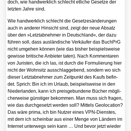
doch, wie hand­werk­lich schlecht etli­che Geset­ze der
letz­ten Jah­re sind.
Wie hand­werk­lich schlecht die Geset­zes­än­de­run­gen
auch in ande­rer Hin­sicht sind, zeigt der neue Absatz
über den »Letzt­ab­neh­mer in Deutsch­land«, der dazu
füh­ren soll, dass aus­län­di­sche Ver­käu­fer das Buch­PrG
nicht umge­hen kön­nen (wie das bis­her bei­spiels­wei­se
gewis­se bri­ti­sche Anbie­ter taten). Nach Kom­men­ta­ren
von Juris­ten, die ich las, ist durch die For­mu­lie­rung hier
nicht der Wohn­sitz aus­schlag­ge­bend, son­dern wo sich
die­ser Letzt­ab­neh­mer zum Zeit­punkt des Kaufs befin­
det. Sprich: Bin ich im Urlaub, bei­spiels­wei­se in den
Nie­der­lan­den, kann ich preis­ge­bun­de­ne Bücher mög­li­
cher­wei­se güns­ti­ger bekom­men. Man muss sich fra­gen,
wie das durch­ge­setzt wer­den soll? Mit­tels Geo­lo­ca­ti­on?
Das wäre pri­ma, ich bin Nut­zer eines VPN-Diens­tes,
mit dem ich schein­bar aus einer Men­ge von Län­dern im
Inter­net unter­wegs sein kann … Und bevor jetzt wie­der