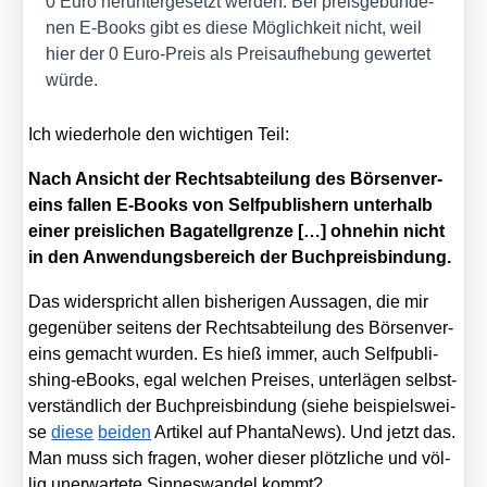
0 Euro her­un­ter­ge­setzt wer­den. Bei preis­ge­bun­de­
nen E‑Books gibt es die­se Mög­lich­keit nicht, weil
hier der 0 Euro-Preis als Preis­auf­he­bung gewer­tet
wür­de.
Ich wie­der­ho­le den wich­ti­gen Teil:
Nach Ansicht der Rechts­ab­tei­lung des Bör­sen­ver­
eins fal­len E‑Books von Self­pu­blishern unter­halb
einer preis­li­chen Baga­tell­gren­ze […] ohne­hin nicht
in den Anwen­dungs­be­reich der Buch­preis­bin­dung.
Das wider­spricht allen bis­he­ri­gen Aus­sa­gen, die mir
gegen­über sei­tens der Rechts­ab­tei­lung des Bör­sen­ver­
eins gemacht wur­den. Es hieß immer, auch Self­pu­bli­
shing-eBooks, egal wel­chen Prei­ses, unter­lä­gen selbst­
ver­ständ­lich der Buch­preis­bin­dung (sie­he bei­spiels­wei­
se
die­se
bei­den
Arti­kel auf Phan­ta­News). Und jetzt das.
Man muss sich fra­gen, woher die­ser plötz­li­che und völ­
lig uner­war­te­te Sin­nes­wan­del kommt?