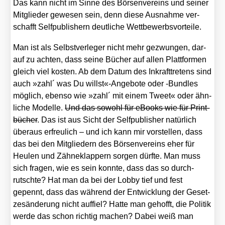
Das kann nicht im Sin­ne des Bör­sen­ver­eins und sei­ner
Mit­glie­der gewe­sen sein, denn die­se Aus­nah­me ver­
schafft Self­pu­blishern deut­li­che Wett­be­werbs­vor­tei­le.
Man ist als Selbst­ver­le­ger nicht mehr gezwun­gen, dar­
auf zu ach­ten, dass sei­ne Bücher auf allen Platt­for­men
gleich viel kos­ten. Ab dem Datum des Inkraft­tre­tens sind
auch »zahl´ was Du willst«-Angebote oder ‑Bund­les
mög­lich, eben­so wie »zahl´ mit einem Tweet« oder ähn­
li­che Model­le.
Und das sowohl für eBooks wie für Print­
bü­cher
. Das ist aus Sicht der Self­pu­blisher natür­lich
über­aus erfreu­lich – und ich kann mir vor­stel­len, dass
das bei den Mit­glie­dern des Bör­sen­ver­eins eher für
Heu­len und Zäh­ne­klap­pern sor­gen dürf­te. Man muss
sich fra­gen, wie es sein konn­te, dass das so durch­
rutsch­te? Hat man da bei der Lob­by tief und fest
gepennt, dass das wäh­rend der Ent­wick­lung der Geset­
zes­än­de­rung nicht auf­fiel? Hat­te man gehofft, die Poli­tik
wer­de das schon rich­tig machen? Dabei weiß man