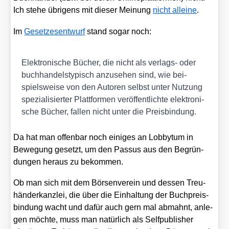
Ich ste­he übri­gens mit die­ser Mei­nung
nicht allei­ne
.
Im
Geset­zes­ent­wurf
stand sogar noch:
Elek­tro­ni­sche Bücher, die nicht als ver­lags- oder
buch­han­dels­ty­pisch anzu­se­hen sind, wie bei­
spiels­wei­se von den Autoren selbst unter Nut­zung
spe­zia­li­sier­ter Platt­for­men ver­öf­fent­lich­te elek­tro­ni­
sche Bücher, fal­len nicht unter die Preis­bin­dung.
Da hat man offen­bar noch eini­ges an Lob­by­tum in
Bewe­gung gesetzt, um den Pas­sus aus den Begrün­
dun­gen her­aus zu bekom­men.
Ob man sich mit dem Bör­sen­ver­ein und des­sen Treu­
hän­der­kanz­lei, die über die Ein­hal­tung der Buch­preis­
bin­dung wacht und dafür auch gern mal abmahnt, anle­
gen möch­te, muss man natür­lich als Self­pu­blisher