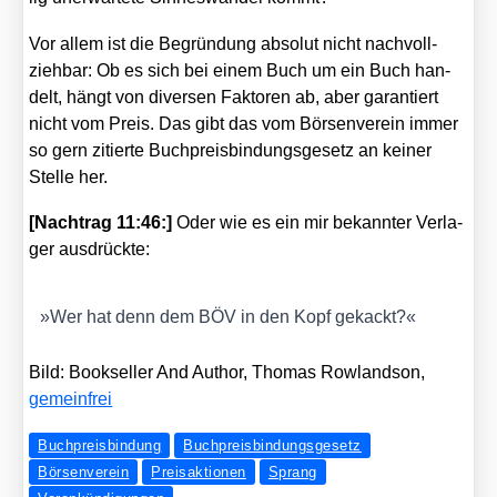
Vor allem ist die Begrün­dung abso­lut nicht nach­voll­
zieh­bar: Ob es sich bei einem Buch um ein Buch han­
delt, hängt von diver­sen Fak­to­ren ab, aber garan­tiert
nicht vom Preis. Das gibt das vom Bör­sen­ver­ein immer
so gern zitier­te Buch­preis­bin­dungs­ge­setz an kei­ner
Stel­le her.
[Nach­trag 11:46:]
Oder wie es ein mir bekann­ter Ver­la­
ger aus­drück­te:
»
Wer hat denn dem BÖV in den Kopf gekackt?«
Bild: Book­sel­ler And Aut­hor, Tho­mas Row­land­son,
gemein­frei
Buchpreisbindung
Buchpreisbindungsgesetz
Börsenverein
Preisaktionen
Sprang