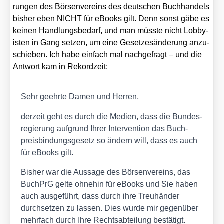
run­gen des Bör­sen­ver­eins des deut­schen Buch­han­dels
bis­her eben NICHT für eBooks gilt. Denn sonst gäbe es
kei­nen Hand­lungs­be­darf, und man müss­te nicht Lob­by­
is­ten in Gang set­zen, um eine Geset­zes­än­de­rung anzu­
schie­ben. Ich habe ein­fach mal nach­ge­fragt – und die
Ant­wort kam in Rekord­zeit:
Sehr geehr­te Damen und Her­ren,
der­zeit geht es durch die Medi­en, dass die Bun­des­
re­gie­rung auf­grund Ihrer Inter­ven­ti­on das Buch­
preis­bin­dungs­ge­setz so ändern will, dass es auch
für eBooks gilt.
Bis­her war die Aus­sa­ge des Bör­sen­ver­eins, das
Buch­PrG gel­te ohne­hin für eBooks und Sie haben
auch aus­ge­führt, dass durch ihre Treu­hän­der
durch­set­zen zu las­sen. Dies wur­de mir gegen­über
mehr­fach durch Ihre Rechts­ab­tei­lung bestä­tigt.