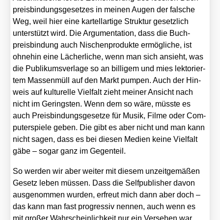
preis­bin­dungs­ge­set­zes in mei­nen Augen der fal­sche
Weg, weil hier eine kar­tell­ar­ti­ge Struk­tur gesetz­lich
unter­stützt wird. Die Argu­men­ta­ti­on, dass die Buch­
preis­bin­dung auch Nischen­pro­duk­te ermög­li­che, ist
ohne­hin eine Lächer­li­che, wenn man sich ansieht, was
die Publi­kums­ver­la­ge so an bil­li­gem und mies lek­to­rier­
tem Mas­sen­müll auf den Markt pum­pen. Auch der Hin­
weis auf kul­tu­rel­le Viel­falt zieht mei­ner Ansicht nach
nicht im Gerings­ten. Wenn dem so wäre, müss­te es
auch Preis­bin­dungs­ge­set­ze für Musik, Fil­me oder Com­
pu­ter­spie­le geben. Die gibt es aber nicht und man kann
nicht sagen, dass es bei die­sen Medi­en kei­ne Viel­falt
gäbe – sogar ganz im Gegen­teil.
So wer­den wir aber wei­ter mit die­sem unzeit­ge­mä­ßen
Gesetz leben müs­sen. Dass die Self­pu­blisher davon
aus­ge­nom­men wur­den, erfreut mich dann aber doch –
das kann man fast pro­gres­siv nen­nen, auch wenn es
mit gro­ßer Wahr­schein­lich­keit nur ein Ver­se­hen war.