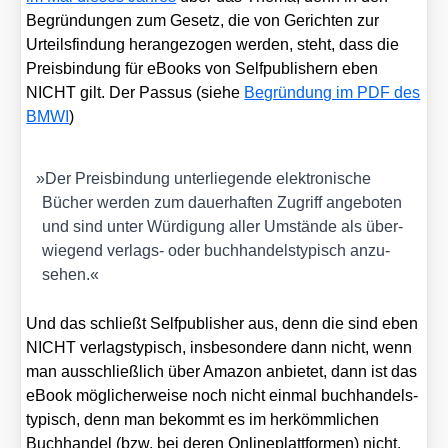
Begrün­dun­gen zum Gesetz, die von Gerich­ten zur
Urteils­fin­dung her­an­ge­zo­gen wer­den, steht, dass die
Preis­bin­dung für eBooks von Self­pu­blishern eben
NICHT gilt. Der Pas­sus (sie­he
Begrün­dung im PDF des
BMWI
)
»
Der Preis­bin­dung unter­lie­gen­de elek­tro­ni­sche
Bücher wer­den zum dau­er­haf­ten Zugriff ange­bo­ten
und sind unter Wür­di­gung aller Umstän­de als über­
wie­gend ver­lags- oder buch­han­dels­ty­pisch anzu­
se­hen.«
Und das schließt Self­pu­blisher aus, denn die sind eben
NICHT ver­lags­ty­pisch, ins­be­son­de­re dann nicht, wenn
man aus­schließ­lich über Ama­zon anbie­tet, dann ist das
eBook mög­li­cher­wei­se noch nicht ein­mal buch­han­dels­
ty­pisch, denn man bekommt es im her­kömm­li­chen
Buch­han­del (bzw. bei deren Online­platt­for­men) nicht.