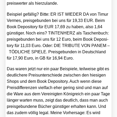
preis­wer­ter als hier­zu­lan­de.
Bei­spiel gefäl­lig? Bit­te: ER IST WIEDER DA von Timur
Ver­mes, preis­ge­bun­den bei uns für 19,33 EUR. Beim
Book Depo­si­to­ry für EUR 17,69 zu haben, also 1,64
güns­ti­ger. Noch eins? TINTENHERZ als Taschen­buch:
preis­ge­bun­den bei uns für 12 Euro, beim Book Depo­si­
to­ry für 11,03 Euro. Oder: DIE TRIBUTE VON PANEM –
TÖDLICHE SPIELE. Preis­ge­bun­den in Deutsch­land
für 17,90 Euro, in GB für 16,94 Euro.
Das waren jetzt nur ein paar Bei­spie­le, teil­wei­se gibt es
deut­li­che­re Preis­un­ter­schie­de zwi­schen den hie­si­gen
Shops und dem Book Depo­si­to­ry. Auch wenn die­se
Preis­dif­fe­ren­zen viel­fach eher gering sind und man auf
die Ware aus dem Ver­ei­nig­ten König­reich ein paar Tage
län­ger war­ten muss, zeigt das deut­lich, dass man auch
preis­ge­bun­de­ne Bücher güns­ti­ger erhal­ten kann. Und
das zudem völ­lig legal. Mei­ne Vor­her­sa­ge: Es wird