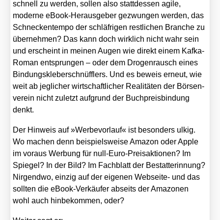
schnell zu wer­den, sol­len also statt­des­sen agi­le,
moder­ne eBook-Her­aus­ge­ber gezwun­gen wer­den, das
Schne­cken­tem­po der schläf­ri­gen rest­li­chen Bran­che zu
über­neh­men? Das kann doch wirk­lich nicht wahr sein
und erscheint in mei­nen Augen wie direkt einem Kaf­ka-
Roman ent­sprun­gen – oder dem Dro­gen­rausch eines
Bin­dungs­kle­ber­schnüff­lers. Und es beweis erneut, wie
weit ab jeg­li­cher wirt­schaft­li­cher Rea­li­tä­ten der Bör­sen­
ver­ein nicht zuletzt auf­grund der Buch­preis­bin­dung
denkt.
Der Hin­weis auf »Wer­be­vor­lauf« ist beson­ders ulkig.
Wo machen denn bei­spiels­wei­se Ama­zon oder Apple
im vor­aus Wer­bung für null-Euro-Preis­ak­tio­nen? Im
Spie­gel? In der Bild? Im Fach­blatt der Bestat­te­rin­nung?
Nir­gend­wo, ein­zig auf der eige­nen Web­sei­te- und das
soll­ten die eBook-Ver­käu­fer abseits der Ama­zo­nen
wohl auch hin­be­kom­men, oder?