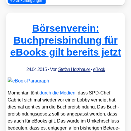
Vorankündigungen
Börsenverein:
Buchpreisbindung für
eBooks gilt bereits jetzt
24.04.2015
• Von
Stefan Holzhauer
•
eBook
Momen­tan tönt
durch die Medi­en
, dass SPD-Chef
Gabri­el sich mal wie­der vor einer Lob­by ver­neigt hat,
dies­mal geht es um die Buch­preis­bin­dung. Das Buch­
preis­bin­dungs­ge­setz soll so ange­passt wer­den, dass
es auch für eBooks gilt. Das wür­de im Umkehr­schluss
bedeu­ten, dass es, ent­ge­gen allen bis­he­ri­gen Beteue­