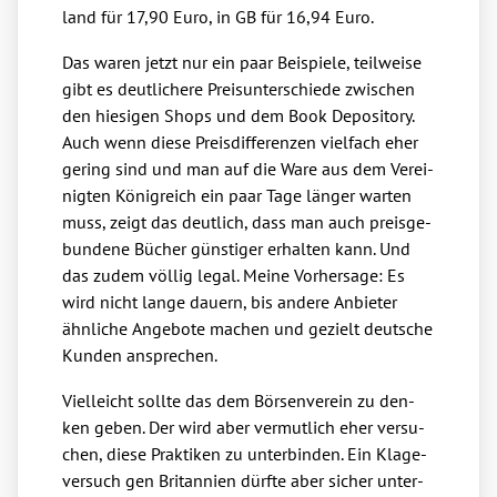
land für 17,90 Euro, in GB für 16,94 Euro.
Das waren jetzt nur ein paar Bei­spie­le, teil­wei­se
gibt es deut­li­che­re Preis­un­ter­schie­de zwi­schen
den hie­si­gen Shops und dem Book Depo­si­to­ry.
Auch wenn die­se Preis­dif­fe­ren­zen viel­fach eher
gering sind und man auf die Ware aus dem Ver­ei­
nig­ten König­reich ein paar Tage län­ger war­ten
muss, zeigt das deut­lich, dass man auch preis­ge­
bun­de­ne Bücher güns­ti­ger erhal­ten kann. Und
das zudem völ­lig legal. Mei­ne Vor­her­sa­ge: Es
wird nicht lan­ge dau­ern, bis ande­re Anbie­ter
ähn­li­che Ange­bo­te machen und gezielt deut­sche
Kun­den anspre­chen.
Viel­leicht soll­te das dem Bör­sen­ver­ein zu den­
ken geben. Der wird aber ver­mut­lich eher ver­su­
chen, die­se Prak­ti­ken zu unter­bin­den. Ein Kla­ge­
ver­such gen Bri­tan­ni­en dürf­te aber sicher unter­