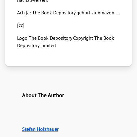
nach­zu­wei­sen.
Ach ja: The Book Depo­si­to­ry gehört zu Ama­zon …
[cc]
Logo The Book Depo­si­to­ry Copy­right The Book
Depo­si­to­ry Limi­t­ed
About The Author
Stefan Holzhauer