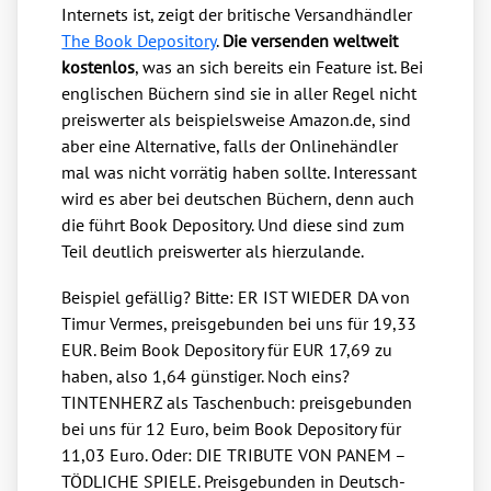
Inter­nets ist, zeigt der bri­ti­sche Ver­sand­händ­ler
The Book Depo­si­to­ry
.
Die ver­sen­den welt­weit
kos­ten­los
, was an sich bereits ein Fea­ture ist. Bei
eng­li­schen Büchern sind sie in aller Regel nicht
preis­wer­ter als bei­spiels­wei­se Ama​zon​.de, sind
aber eine Alter­na­ti­ve, falls der Online­händ­ler
mal was nicht vor­rä­tig haben soll­te. Inter­es­sant
wird es aber bei deut­schen Büchern, denn auch
die führt Book Depo­si­to­ry. Und die­se sind zum
Teil deut­lich preis­wer­ter als hier­zu­lan­de.
Bei­spiel gefäl­lig? Bit­te: ER IST WIEDER DA von
Timur Ver­mes, preis­ge­bun­den bei uns für 19,33
EUR. Beim Book Depo­si­to­ry für EUR 17,69 zu
haben, also 1,64 güns­ti­ger. Noch eins?
TINTENHERZ als Taschen­buch: preis­ge­bun­den
bei uns für 12 Euro, beim Book Depo­si­to­ry für
11,03 Euro. Oder: DIE TRIBUTE VON PANEM –
TÖDLICHE SPIELE. Preis­ge­bun­den in Deutsch­