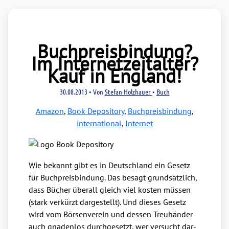
Buchpreisbindung?
Im Internetzeitalter?
Kauf in England!
30.08.2013
• Von
Stefan Holzhauer
•
Buch
Amazon
,
Book Depository
,
Buchpreisbindung
,
international
,
Internet
Wie bekannt gibt es in Deutsch­land ein Gesetz
für Buch­preis­bin­dung. Das besagt grund­sätz­lich,
dass Bücher über­all gleich viel kos­ten müs­sen
(stark ver­kürzt dar­ge­stellt). Und die­ses Gesetz
wird vom Bör­sen­ver­ein und des­sen Treu­hän­der
auch gna­den­los durch­ge­setzt, wer ver­sucht dar­