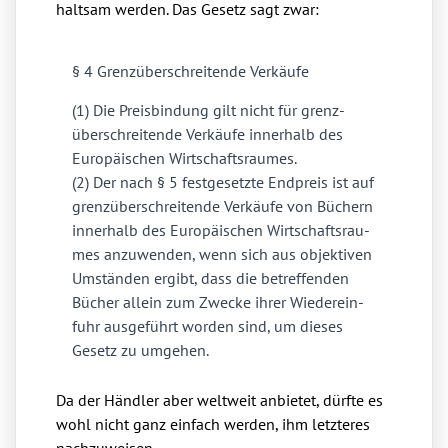
halt­sam wer­den. Das Gesetz sagt zwar:
§ 4 Grenz­über­schrei­ten­de Ver­käu­fe
(1) Die Preis­bin­dung gilt nicht für grenz­
über­schrei­ten­de Ver­käu­fe inner­halb des
Euro­päi­schen Wirt­schafts­rau­mes.
(2) Der nach § 5 fest­ge­setz­te End­preis ist auf
grenz­über­schrei­ten­de Ver­käu­fe von Büchern
inner­halb des Euro­päi­schen Wirt­schafts­rau­
mes anzu­wen­den, wenn sich aus objek­ti­ven
Umstän­den ergibt, dass die betref­fen­den
Bücher allein zum Zwe­cke ihrer Wie­der­ein­
fuhr aus­ge­führt wor­den sind, um die­ses
Gesetz zu umge­hen.
Da der Händ­ler aber welt­weit anbie­tet, dürf­te es
wohl nicht ganz ein­fach wer­den, ihm letz­te­res