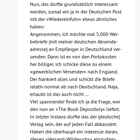
Nun, das dürf­te grund­sätz­lich inter­es­sant
wer­den, zumal wir ja in der Deut­schen Post
mit der »Wie­der­ein­fuhr« etwas ähn­li­ches
haben:
Ange­nom­men, ich möch­te mal 5.000 Wer­
be­brie­fe (mit mei­ner deut­schen Absen­de­
adres­se) an Emp­fän­ger in Deutsch­land ver­
sen­den. Dann ist es von den Por­to­kos­ten
her bil­li­ger, ich schi­cke die­se zu einem
»gewerb­li­chen Ver­sen­der« nach Eng­land.
Der fran­kiert alles und schickt die Brie­fe
rela­tiv nor­mal ab nach Deutsch­land. Naja,
erlaubt ist das auch nicht …
Viel span­nen­der fin­de ich ja die Fra­ge, wer
den nun an »The Book Depo­si­to­ry« lie­fert.
In letz­ter Instanz dürf­te das der (deut­sche)
Ver­lag sein, der auf jeden Fall abkas­siert.
Haben die über­haupt ein Inter­es­se dar­an,
die­sen »Ver­sand-Wild­wuchs« ein­zu­däm­