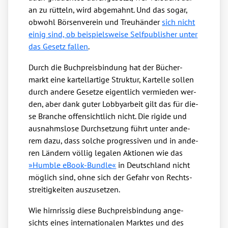
an zu rüt­teln, wird abge­mahnt. Und das sogar,
obwohl Bör­sen­ver­ein und Treu­hän­der
sich nicht
einig sind, ob bei­spiels­wei­se Self­pu­blisher unter
das Gesetz fal­len
.
Durch die Buch­preis­bin­dung hat der Bücher­
markt eine kar­tell­ar­ti­ge Struk­tur, Kar­tel­le sol­len
durch ande­re Geset­ze eigent­lich ver­mie­den wer­
den, aber dank guter Lob­by­ar­beit gilt das für die­
se Bran­che offen­sicht­lich nicht. Die rigi­de und
aus­nahms­lo­se Durch­set­zung führt unter ande­
rem dazu, dass sol­che pro­gres­si­ven und in ande­
ren Län­dern völ­lig lega­len Aktio­nen wie das
»Hum­ble eBook-Bund­le«
in Deutsch­land nicht
mög­lich sind, ohne sich der Gefahr von Rechts­
strei­tig­kei­ten aus­zu­set­zen.
Wie hirn­ris­sig die­se Buch­preis­bin­dung ange­
sichts eines inter­na­tio­na­len Mark­tes und des