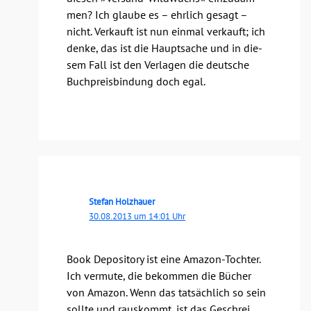
men? Ich glau­be es – ehr­lich gesagt –
nicht. Ver­kauft ist nun ein­mal ver­kauft; ich
den­ke, das ist die Haupt­sa­che und in die­
sem Fall ist den Ver­la­gen die deut­sche
Buch­preis­bin­dung doch egal.
Stefan Holzhauer
30.08.2013 um 14:01 Uhr
Book Depo­si­to­ry ist eine Ama­zon-Toch­ter.
Ich ver­mu­te, die bekom­men die Bücher
von Ama­zon. Wenn das tat­säch­lich so sein
soll­te und raus­kommt, ist das Geschrei