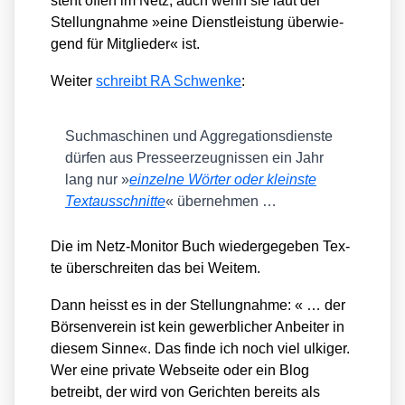
steht offen im Netz, auch wenn sie laut der
Stel­lung­nah­me »eine Dienst­leis­tung über­wie­
gend für Mit­glie­der« ist.
Wei­ter
schreibt RA Schwen­ke
:
Such­ma­schi­nen und Aggre­ga­ti­ons­diens­te
dür­fen aus Pres­se­er­zeug­nis­sen ein Jahr
lang nur »
ein­zel­ne Wör­ter oder kleins­te
Text­aus­schnit­te
« über­neh­men …
Die im Netz-Moni­tor Buch wie­der­ge­ge­ben Tex­
te über­schrei­ten das bei Wei­tem.
Dann heisst es in der Stel­lung­nah­me: « … der
Bör­sen­ver­ein ist kein gewerb­li­cher Anbei­ter in
die­sem Sin­ne«. Das fin­de ich noch viel ulki­ger.
Wer eine pri­va­te Web­sei­te oder ein Blog
betreibt, der wird von Gerich­ten bereits als