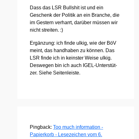
Dass das LSR Bull­shit ist und ein
Geschenk der Poli­tik an ein Bran­che, die
im Ges­tern ver­harrt, dar­über müs­sen wir
nicht strei­ten. :)
Ergän­zung: ich fin­de ulkig, wie der BöV
meint, das hand­ha­ben zu kön­nen. Das
LSR fin­de ich in keins­ter Wei­se ulkig.
Des­we­gen bin ich auch IGEL-Unter­stüt­
zer. Sie­he Sei­ten­leis­te.
Pingback:
Too much information -
Papierkorb - Lesezeichen vom 6.