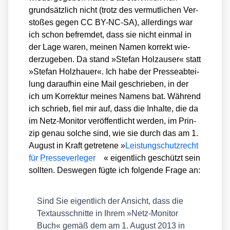
grund­sätz­lich nicht (trotz des ver­mut­li­chen Ver­
sto­ßes gegen CC BY-NC-SA), aller­dings war
ich schon befrem­det, dass sie nicht ein­mal in
der Lage waren, mei­nen Namen kor­rekt wie­
der­zu­ge­ben. Da stand »Ste­fan Holz­au­ser« statt
»Ste­fan Holz­hau­er«. Ich habe der Pres­se­ab­tei­
lung dar­auf­hin eine Mail geschrie­ben, in der
ich um Kor­rek­tur mei­nes Namens bat. Wäh­rend
ich schrieb, fiel mir auf, dass die Inhal­te, die da
im Netz-Moni­tor ver­öf­fent­licht wer­den, im Prin­
zip genau sol­che sind, wie sie durch das am 1.
August in Kraft getre­te­ne »
Leis­tung­s­chutz­recht
für Pres­se­ver­le­ger
« eigent­lich geschützt sein
soll­ten. Des­we­gen füg­te ich fol­gen­de Fra­ge an:
Sind Sie eigent­lich der Ansicht, dass die
Text­aus­schnit­te in Ihrem »Netz-Moni­tor
Buch« gemäß dem am 1. August 2013 in