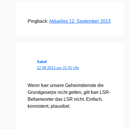
Pingback:
Aktuelles 12. September 2013
Sabel
12.09.2013 um 21:01 Uhr
Wenn fuer unse­re Geheim­diens­te die
Grund­ge­set­ze nicht gel­ten, gilt fuer LSR-
Befuer­wor­ter das LSR nicht. Ein­fach,
kon­sis­tent, plau­si­bel.