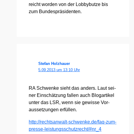
reicht wor­den von der Lob­by­but­ze bis
zum Bun­des­prä­si­den­ten.
Stefan Holzhauer
5.09.2013 um 13:10 Uhr
RA Schwen­ke sieht das anders. Laut sei­
ner Ein­schät­zung fal­len auch Blog­ar­ti­kel
unter das LSR, wenn sie gewis­se Vor­
aus­set­zun­gen erfül­len.
http://​rechts​an​walt​-schwen​ke​.de/​f​a​q​-​z​u​m​-​
p​r​e​s​s​e​-​l​e​i​s​t​u​n​g​s​s​c​h​u​t​z​r​e​c​h​t​/​#​n​r_4