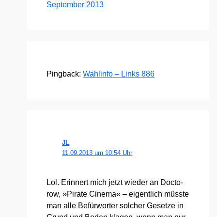
September 2013
Pingback:
Wahlinfo – Links 886
JL
11.09.2013 um 10:54 Uhr
Lol. Erin­nert mich jetzt wie­der an Doc­to­
row, »Pira­te Cine­ma« – eigent­lich müss­te
man alle Befür­wor­ter sol­cher Geset­ze in