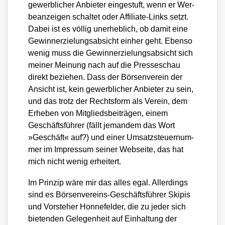
gewerb­li­cher Anbie­ter ein­ge­stuft, wenn er Wer­
be­an­zei­gen schal­tet oder Affi­lia­te-Links setzt.
Dabei ist es völ­lig uner­heb­lich, ob damit eine
Gewinn­erzie­lungs­ab­sicht ein­her geht. Eben­so
wenig muss die Gewinn­erzie­lungs­ab­sicht sich
mei­ner Mei­nung nach auf die Pres­se­schau
direkt bezie­hen. Dass der Bör­sen­ver­ein der
Ansicht ist, kein gewerb­li­cher Anbie­ter zu sein,
und das trotz der Rechts­form als Ver­ein, dem
Erhe­ben von Mit­glieds­bei­trä­gen, einem
Geschäfts­füh­rer (fällt jeman­dem das Wort
»Geschäft« auf?) und einer Umsatz­steu­er­num­
mer im Impres­sum sei­ner Web­sei­te, das hat
mich nicht wenig erhei­tert.
Im Prin­zip wäre mir das alles egal. Aller­dings
sind es Bör­sen­ver­eins-Geschäfts­füh­rer Ski­pis
und Vor­ste­her Hon­ne­fel­der, die zu jeder sich
bie­ten­den Gele­gen­heit auf Ein­hal­tung der