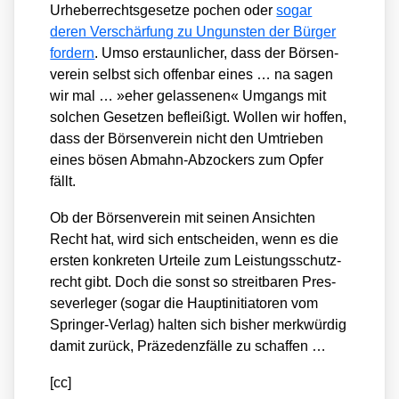
Urhe­ber­rechts­ge­set­ze pochen oder
sogar
deren Ver­schär­fung zu Unguns­ten der Bür­ger
for­dern
. Umso erstaun­li­cher, dass der Bör­sen­
ver­ein selbst sich offen­bar eines … na sagen
wir mal … »eher gelas­se­nen« Umgangs mit
sol­chen Geset­zen beflei­ßigt. Wol­len wir hof­fen,
dass der Bör­sen­ver­ein nicht den Umtrie­ben
eines bösen Abmahn-Abzo­ckers zum Opfer
fällt.
Ob der Bör­sen­ver­ein mit sei­nen Ansich­ten
Recht hat, wird sich ent­schei­den, wenn es die
ers­ten kon­kre­ten Urtei­le zum Leis­tungs­schutz­
recht gibt. Doch die sonst so streit­ba­ren Pres­
se­ver­le­ger (sogar die Haupt­in­itia­to­ren vom
Sprin­ger-Ver­lag) hal­ten sich bis­her merk­wür­dig
damit zurück, Prä­ze­denz­fäl­le zu schaf­fen …
[cc]