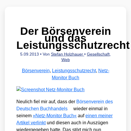
Der Börsenverein
und das
Leistungsschutzrecht
5.09.2013
• Von
Stefan Holzhauer
•
Gesellschaft
,
Web
Börsenverein
,
Leistungsschutzrecht
,
Netz-
Monitor Buch
Neu­lich fiel mir auf, dass der
Bör­sen­ver­ein des
Deut­schen Buch­han­dels
wie­der ein­mal in
sei­nem
»Netz-Moni­tor Buch«
auf
einen mei­ner
Arti­kel ver­linkt
und die­sen auch in Aus­zü­gen
wie­der­ge­ge­ben hat­te. Das stört mich nun