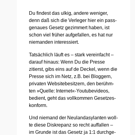
Du fin­dest das ulkig, ande­re weni­ger,
denn daß sich die Ver­le­ger hier ein pass­
ge­nau­es Gesetz gezim­mert haben, ist
schon viel frü­her auf­ge­fal­len, es hat nur
nie­man­den inter­es­siert.
Tat­säch­lich läuft es – stark ver­ein­facht –
dar­auf hin­aus: Wenn Du die Pres­se
zitierst, gibs eins auf de Deckel, wenn die
Pres­se sich im Netz, z.B. bei Blog­gern,
pri­va­ten Web­site­be­sit­zern, den berühm­
ten »Quel­le: Internet«-Youtubevideos,
bedient, geht das voll­kom­men Geset­zes­
kon­form.
Und nie­mand der Neu­lan­dasy­lan­ten woll­
te die­se Dis­kre­panz so recht auf­fal­len –
im Grun­de ist das Gesetz ja 1:1 durch­ge­