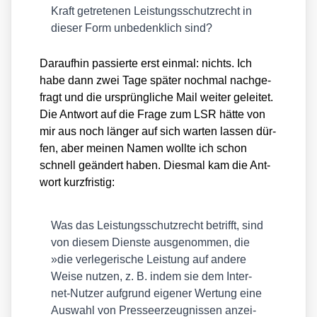
Kraft getre­te­nen Leis­tungs­schutz­recht in
die­ser Form unbe­denk­lich sind?
Dar­auf­hin pas­sier­te erst ein­mal: nichts. Ich
habe dann zwei Tage spä­ter noch­mal nach­ge­
fragt und die ursprüng­li­che Mail wei­ter gelei­tet.
Die Ant­wort auf die Fra­ge zum LSR hät­te von
mir aus noch län­ger auf sich war­ten las­sen dür­
fen, aber mei­nen Namen woll­te ich schon
schnell geän­dert haben. Dies­mal kam die Ant­
wort kurz­fris­tig:
Was das Leis­tungs­schutz­recht betrifft, sind
von die­sem Diens­te aus­ge­nom­men, die
»die ver­le­ge­ri­sche Leis­tung auf ande­re
Wei­se nut­zen, z. B. indem sie dem Inter­
net-Nut­zer auf­grund eige­ner Wer­tung eine
Aus­wahl von Pres­se­er­zeug­nis­sen anzei­