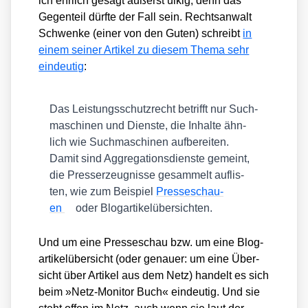
ich ehr­lich gesagt äußerst ulkig, denn das
Gegen­teil dürf­te der Fall sein. Rechts­an­walt
Schwen­ke (einer von den Guten) schreibt
in
einem sei­ner Arti­kel zu die­sem The­ma sehr
ein­deu­tig
:
Das Leis­tungs­schutz­recht betrifft nur Such­
ma­schi­nen und Diens­te, die Inhal­te ähn­
lich wie Such­ma­schi­nen auf­be­rei­ten.
Damit sind Aggre­ga­ti­ons­diens­te gemeint,
die Pres­ser­zeug­nis­se gesam­melt auf­lis­
ten, wie zum Bei­spiel
Pres­se­schau­
en
oder Blog­ar­ti­kel­über­sich­ten.
Und um eine Pres­se­schau bzw. um eine Blog­
ar­ti­kel­über­sicht (oder genau­er: um eine Über­
sicht über Arti­kel aus dem Netz) han­delt es sich
beim »Netz-Moni­tor Buch« ein­deu­tig. Und sie