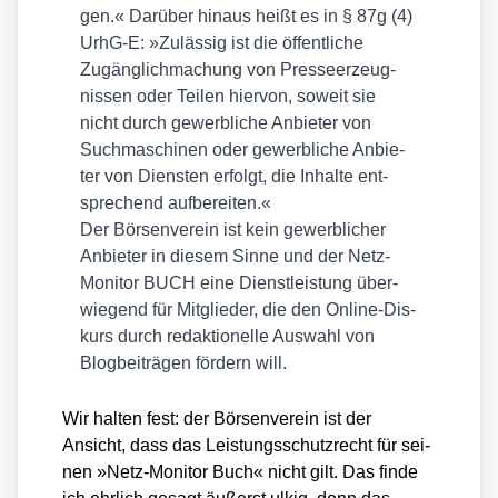
gen.« Dar­über hin­aus heißt es in § 87g (4)
UrhG‑E: »Zuläs­sig ist die öffent­li­che
Zugäng­lich­ma­chung von Pres­se­er­zeug­
nis­sen oder Tei­len hier­von, soweit sie
nicht durch gewerb­li­che Anbie­ter von
Such­ma­schi­nen oder gewerb­li­che Anbie­
ter von Diens­ten erfolgt, die Inhal­te ent­
spre­chend auf­be­rei­ten.«
Der Bör­sen­ver­ein ist kein gewerb­li­cher
Anbie­ter in die­sem Sin­ne und der Netz-
Moni­tor BUCH eine Dienst­leis­tung über­
wie­gend für Mit­glie­der, die den Online-Dis­
kurs durch redak­tio­nel­le Aus­wahl von
Blog­bei­trä­gen för­dern will.
Wir hal­ten fest: der Bör­sen­ver­ein ist der
Ansicht, dass das Leis­tungs­schutz­recht für sei­
nen »Netz-Moni­tor Buch« nicht gilt. Das fin­de