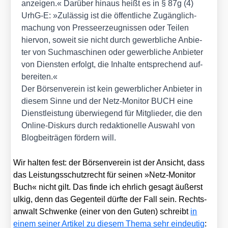
anzei­gen.« Dar­über hin­aus heißt es in § 87g (4)
UrhG‑E: »Zuläs­sig ist die öffent­li­che Zugäng­lich­
ma­chung von Pres­se­er­zeug­nis­sen oder Tei­len
hier­von, soweit sie nicht durch gewerb­li­che Anbie­
ter von Such­ma­schi­nen oder gewerb­li­che Anbie­ter
von Diens­ten erfolgt, die Inhal­te ent­spre­chend auf­
be­rei­ten.«
Der Bör­sen­ver­ein ist kein gewerb­li­cher Anbie­ter in
die­sem Sin­ne und der Netz-Moni­tor BUCH eine
Dienst­leis­tung über­wie­gend für Mit­glie­der, die den
Online-Dis­kurs durch redak­tio­nel­le Aus­wahl von
Blog­bei­trä­gen för­dern will.
Wir hal­ten fest: der Bör­sen­ver­ein ist der Ansicht, dass
das Leis­tungs­schutz­recht für sei­nen »Netz-Moni­tor
Buch« nicht gilt. Das fin­de ich ehr­lich gesagt äußerst
ulkig, denn das Gegen­teil dürf­te der Fall sein. Rechts­
an­walt Schwen­ke (einer von den Guten) schreibt
in
einem sei­ner Arti­kel zu die­sem The­ma sehr ein­deu­tig
: