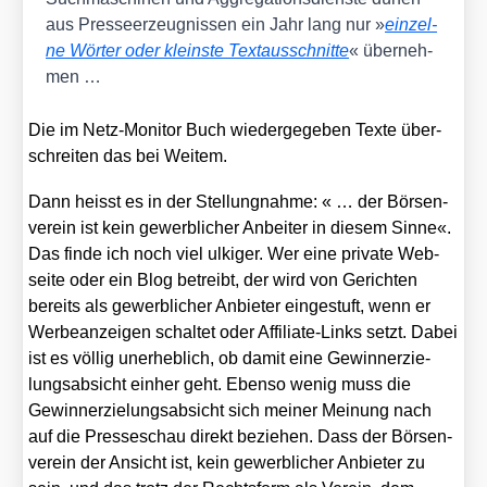
aus Pres­se­er­zeug­nis­sen ein Jahr lang nur »
ein­zel­
ne Wör­ter oder kleins­te Text­aus­schnit­te
« über­neh­
men …
Die im Netz-Moni­tor Buch wie­der­ge­ge­ben Tex­te über­
schrei­ten das bei Wei­tem.
Dann heisst es in der Stel­lung­nah­me: « … der Bör­sen­
ver­ein ist kein gewerb­li­cher Anbei­ter in die­sem Sin­ne«.
Das fin­de ich noch viel ulki­ger. Wer eine pri­va­te Web­
sei­te oder ein Blog betreibt, der wird von Gerich­ten
bereits als gewerb­li­cher Anbie­ter ein­ge­stuft, wenn er
Wer­be­an­zei­gen schal­tet oder Affi­lia­te-Links setzt. Dabei
ist es völ­lig uner­heb­lich, ob damit eine Gewinn­erzie­
lungs­ab­sicht ein­her geht. Eben­so wenig muss die
Gewinn­erzie­lungs­ab­sicht sich mei­ner Mei­nung nach
auf die Pres­se­schau direkt bezie­hen. Dass der Bör­sen­
ver­ein der Ansicht ist, kein gewerb­li­cher Anbie­ter zu