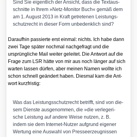
Sind Sie eigent­lich der Ansicht, dass die Text­aus­
schnit­te in Ihrem »Netz-Moni­tor Buch« gemäß dem
am 1. August 2013 in Kraft getre­te­nen Leis­tungs­
schutz­recht in die­ser Form unbe­denk­lich sind?
Dar­auf­hin pas­sier­te erst ein­mal: nichts. Ich habe dann
zwei Tage spä­ter noch­mal nach­ge­fragt und die
ursprüng­li­che Mail wei­ter gelei­tet. Die Ant­wort auf die
Fra­ge zum LSR hät­te von mir aus noch län­ger auf sich
war­ten las­sen dür­fen, aber mei­nen Namen woll­te ich
schon schnell geän­dert haben. Dies­mal kam die Ant­
wort kurz­fris­tig:
Was das Leis­tungs­schutz­recht betrifft, sind von die­
sem Diens­te aus­ge­nom­men, die »die ver­le­ge­ri­
sche Leis­tung auf ande­re Wei­se nut­zen, z. B.
indem sie dem Inter­net-Nut­zer auf­grund eige­ner
Wer­tung eine Aus­wahl von Pres­se­er­zeug­nis­sen