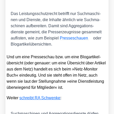
Das Leis­tungs­schutz­recht betrifft nur Such­ma­schi­
nen und Diens­te, die Inhal­te ähn­lich wie Such­ma­
schi­nen auf­be­rei­ten. Damit sind Aggre­ga­ti­ons­
diens­te gemeint, die Pres­ser­zeug­nis­se gesam­melt
auf­lis­ten, wie zum Bei­spiel
Pres­se­schau­en
oder
Blog­ar­ti­kel­über­sich­ten.
Und um eine Pres­se­schau bzw. um eine Blog­ar­ti­kel­
über­sicht (oder genau­er: um eine Über­sicht über Arti­kel
aus dem Netz) han­delt es sich beim »Netz-Moni­tor
Buch« ein­deu­tig. Und sie steht offen im Netz, auch
wenn sie laut der Stel­lung­nah­me »eine Dienst­leis­tung
über­wie­gend für Mit­glie­der« ist.
Wei­ter
schreibt RA Schwen­ke
:
Such­ma­schi­nen und Aggre­ga­ti­ons­diens­te dür­fen