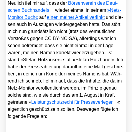
Neu­lich fiel mir auf, dass der
Bör­sen­ver­ein des Deut­
schen Buch­han­dels
wie­der ein­mal in sei­nem
»Netz-
Moni­tor Buch«
auf
einen mei­ner Arti­kel ver­linkt
und die­
sen auch in Aus­zü­gen wie­der­ge­ge­ben hat­te. Das stört
mich nun grund­sätz­lich nicht (trotz des ver­mut­li­chen
Ver­sto­ßes gegen CC BY-NC-SA), aller­dings war ich
schon befrem­det, dass sie nicht ein­mal in der Lage
waren, mei­nen Namen kor­rekt wie­der­zu­ge­ben. Da
stand »Ste­fan Holz­au­ser« statt »Ste­fan Holz­hau­er«. Ich
habe der Pres­se­ab­tei­lung dar­auf­hin eine Mail geschrie­
ben, in der ich um Kor­rek­tur mei­nes Namens bat. Wäh­
rend ich schrieb, fiel mir auf, dass die Inhal­te, die da im
Netz-Moni­tor ver­öf­fent­licht wer­den, im Prin­zip genau
sol­che sind, wie sie durch das am 1. August in Kraft
getre­te­ne »
Leis­tung­s­chutz­recht für Pres­se­ver­le­ger
«
eigent­lich geschützt sein soll­ten. Des­we­gen füg­te ich
fol­gen­de Fra­ge an: