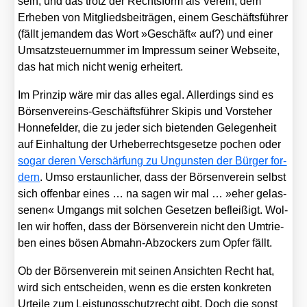
sein, und das trotz der Rechts­form als Ver­ein, dem
Erhe­ben von Mit­glieds­bei­trä­gen, einem Geschäfts­füh­rer
(fällt jeman­dem das Wort »Geschäft« auf?) und einer
Umsatz­steu­er­num­mer im Impres­sum sei­ner Web­sei­te,
das hat mich nicht wenig erhei­tert.
Im Prin­zip wäre mir das alles egal. Aller­dings sind es
Bör­sen­ver­eins-Geschäfts­füh­rer Ski­pis und Vor­ste­her
Hon­ne­fel­der, die zu jeder sich bie­ten­den Gele­gen­heit
auf Ein­hal­tung der Urhe­ber­rechts­ge­set­ze pochen oder
sogar deren Ver­schär­fung zu Unguns­ten der Bür­ger for­
dern
. Umso erstaun­li­cher, dass der Bör­sen­ver­ein selbst
sich offen­bar eines … na sagen wir mal … »eher gelas­
se­nen« Umgangs mit sol­chen Geset­zen beflei­ßigt. Wol­
len wir hof­fen, dass der Bör­sen­ver­ein nicht den Umtrie­
ben eines bösen Abmahn-Abzo­ckers zum Opfer fällt.
Ob der Bör­sen­ver­ein mit sei­nen Ansich­ten Recht hat,
wird sich ent­schei­den, wenn es die ers­ten kon­kre­ten
Urtei­le zum Leis­tungs­schutz­recht gibt. Doch die sonst