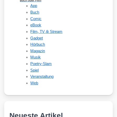
Buch oder Film
App
Buch
Comic
eBook
&
Film, TV
Stream
Gadget
Hörbuch
Magazin
Musik
Poetry-Slam
Spiel
Veranstaltung
Web
Neueste Artikel