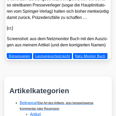
so streit­ba­ren Pres­se­ver­le­ger (sogar die Haupt­in­itia­to­
ren vom Sprin­ger-Ver­lag) hal­ten sich bis­her merk­wür­dig
damit zurück, Prä­ze­denz­fäl­le zu schaf­fen …
[cc]
Screen­shot: aus dem Netz­mo­ni­tor Buch mit den Aus­zü­
gen aus mei­nem Arti­kel (und dem kor­ri­gier­ten Namen)
Börsenverein
Leistungsschutzrecht
Netz-Monitor Buch
Artikelkategorien
Beitragsart
Die Art des Artikels, also beispielsweise
Kommentar oder Rezension
Artikel