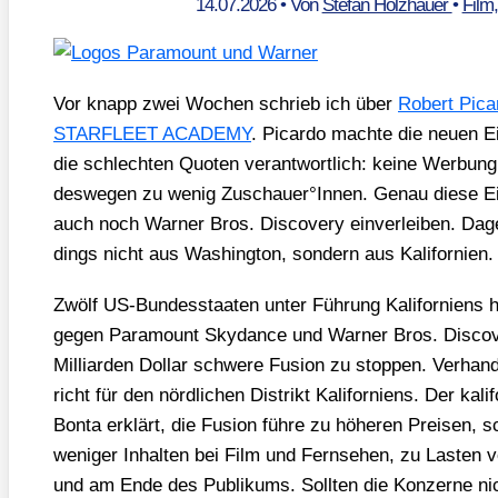
14.07.2026
• Von
Stefan Holzhauer
•
Film
Vor knapp zwei Wochen schrieb ich über
Robert Pica
STARFLEET ACADEMY
. Picar­do mach­te die neu­en 
die schlech­ten Quo­ten ver­ant­wort­lich: kei­ne Wer­bung
des­we­gen zu wenig Zuschauer°Innen. Genau die­se Eig
auch noch War­ner Bros. Dis­co­very ein­ver­lei­ben. Dage
dings nicht aus Washing­ton, son­dern aus Kali­for­ni­en.
Zwölf US-Bun­des­staa­ten unter Füh­rung Kali­for­ni­ens
gegen Para­mount Sky­dance und War­ner Bros. Dis­co­ve
Mil­li­ar­den Dol­lar schwe­re Fusi­on zu stop­pen. Ver­ha
richt für den nörd­li­chen Distrikt Kali­for­ni­ens. Der kali­f
Bon­ta erklärt, die Fusi­on füh­re zu höhe­ren Prei­sen, sc
weni­ger Inhal­ten bei Film und Fern­se­hen, zu Las­ten von
und am Ende des Publi­kums. Soll­ten die Kon­zer­ne n