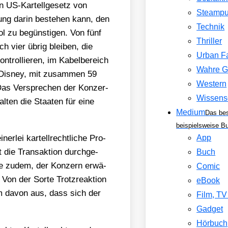
in US-Kar­tell­ge­setz von
Steamp
ung dar­in bestehen kann, den
Technik
ol zu begüns­ti­gen. Von fünf
Thriller
ch vier übrig blei­ben, die
Urban F
n­trol­lie­ren, im Kabel­be­reich
Wahre G
d Dis­ney, mit zusam­men 59
Western
Das Ver­spre­chen der Kon­zer­
Wissens
hal­ten die Staa­ten für eine
Medium
Das be
beispielsweise B
­lei kar­tell­recht­li­che Pro­
App
 die Trans­ak­ti­on durch­ge­
Buch
­te zudem, der Kon­zern erwä­
Comic
 Von der Sor­te Trotz­re­ak­ti­on
eBook
m davon aus, dass sich der
Film, T
Gadget
Hörbuch