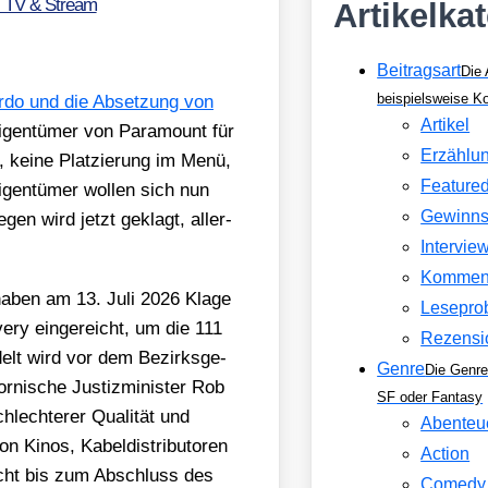
, TV & Stream
Artikelka
Beitragsart
Die 
beispielsweise 
r­do und die Abset­zung von
Artikel
Eigen­tü­mer von Para­mount für
Erzählu
, kei­ne Plat­zie­rung im Menü,
Feature
en­tü­mer wol­len sich nun
Gewinns
­gen wird jetzt geklagt, aller­
Intervie
Kommen
 haben am 13. Juli 2026 Kla­ge
Lesepro
ry ein­ge­reicht, um die 111
Rezensi
n­delt wird vor dem Bezirks­ge­
Genre
Die Genre
or­ni­sche Jus­tiz­mi­nis­ter Rob
SF oder Fantasy
hlech­te­rer Qua­li­tät und
Abenteu
 Kinos, Kabel­dis­tri­bu­to­ren
Action
icht bis zum Abschluss des
Comedy