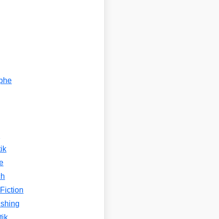
ophe
n
ik
e
ch
Fiction
ishing
tik