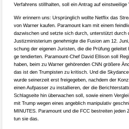
Ver­fah­rens still­hal­ten, soll ein Antrag auf einst­wei­li­ge
Wir erin­nern uns: Ursprüng­lich woll­te Net­flix das Stre
von War­ner kau­fen. Para­mount kam mit einem feind­li­
dazwi­schen und setz­te sich durch, unter­stützt durch
Jus­tiz­mi­nis­te­ri­um geneh­mig­te die Fusi­on am 12. Jun
schung der eige­nen Juris­ten, die die Prü­fung gelei­tet
ge ten­dier­ten. Para­mount-Chef David Elli­son soll Regie
haben, beim zu War­ner gehö­ren­den CNN grö­ße­re Änd
das ist den Trum­pis­ten zu kri­tisch. Und die Sky­dan
wur­de sei­ner­zeit erst frei­ge­ge­ben, nach­dem der Kon
einen Auf­pas­ser zu instal­lie­ren, der die Bericht­erstat­t
Schlag­sei­te hin über­wa­chen soll, sowie einem Ver­gleic
mit Trump wegen eines angeb­lich mani­pu­la­tiv geschnit
MINUTES. Para­mount und die FCC bestrei­ten jeden Z
tun sie das.