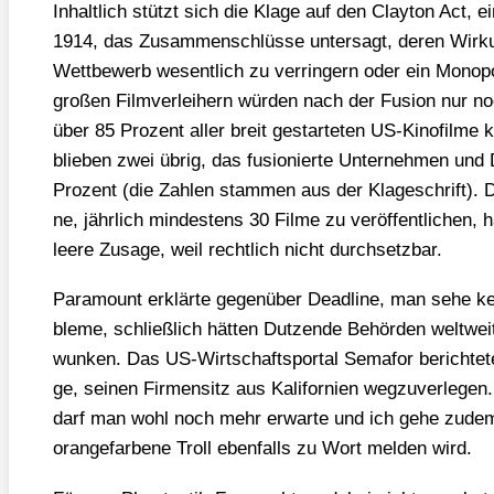
Inhalt­lich stützt sich die Kla­ge auf den Clay­ton Act, e
1914, das Zusam­men­schlüs­se unter­sagt, deren Wir­k
Wett­be­werb wesent­lich zu ver­rin­gern oder ein Mono­p
gro­ßen Film­ver­lei­hern wür­den nach der Fusi­on nur no
über 85 Pro­zent aller breit gestar­te­ten US-Kino­fil­me ko
blie­ben zwei übrig, das fusio­nier­te Unter­neh­men un
Pro­zent (die Zah­len stam­men aus der Kla­ge­schrift). 
ne, jähr­lich min­des­tens 30 Fil­me zu ver­öf­fent­li­chen, 
lee­re Zusa­ge, weil recht­lich nicht durch­setz­bar.
Para­mount erklär­te gegen­über Dead­line, man sehe kei­ner
ble­me, schließ­lich hät­ten Dut­zen­de Behör­den welt­weit
wun­ken. Das US-Wirt­schafts­por­tal Sema­for berich­te
ge, sei­nen Fir­men­sitz aus Kali­for­ni­en weg­zu­ver­le­gen.
darf man wohl noch mehr erwar­te und ich gehe zude
oran­ge­far­be­ne Troll eben­falls zu Wort mel­den wird.