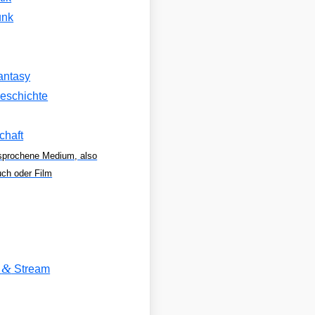
unk
antasy
eschichte
chaft
sprochene Medium, also
uch oder Film
&
V
Stream