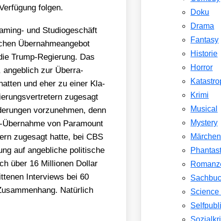
 Ver­fü­gung fol­gen.
Doku
Drama
a­ming- und Stu­dio­ge­schäft
Fantasy
chen Über­nah­me­an­ge­bot
Historie
 die Trump-Regie­rung. Das
Horror
i, angeb­lich zur Über­ra­
Katastr
 hat­ten und eher zu einer Kla­
Krimi
­rungs­ver­tre­tern zuge­sagt
Musical
e­run­gen vor­zu­neh­men, denn
Mystery
ce-Über­nah­me von Para­mount
­zern zuge­sagt hat­te, bei CBS
Märche
ung auf angeb­li­che poli­ti­sche
Phantast
h über 16 Mil­lio­nen Dol­lar
Romanz
­te­nen Inter­views bei 60
Sachbu
usam­men­hang. Natür­lich
Science 
Selfpubl
Sozialkri