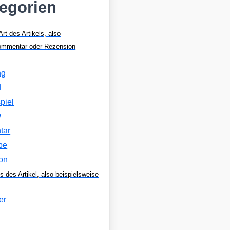
tegorien
Art des Artikels, also
Kommentar oder Rezension
ng
d
piel
w
tar
be
on
s des Artikel, also beispielsweise
er