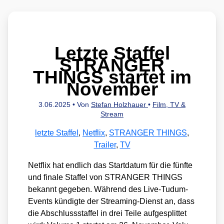
Letzte Staffel
STRANGER
THINGS startet im
November
3.06.2025
• Von
Stefan Holzhauer
•
Film, TV &
Stream
letzte Staffel
,
Netflix
,
STRANGER THINGS
,
Trailer
,
TV
Net­flix hat end­lich das Start­da­tum für die fünf­te
und fina­le Staf­fel von STRANGER THINGS
bekannt gege­ben. Wäh­rend des Live-Tudum-
Events kün­dig­te der Strea­ming-Dienst an, dass
die Abschluss­staf­fel in drei Tei­le auf­ge­split­tet