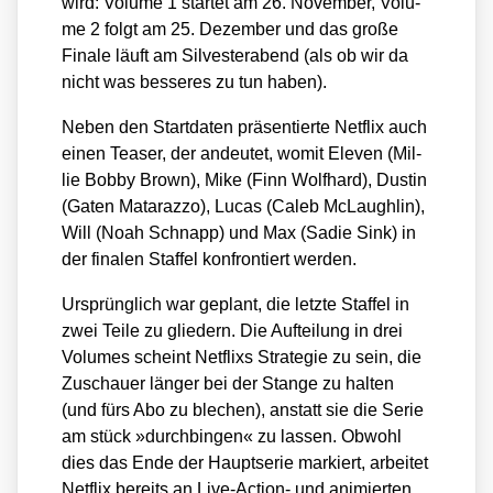
wird: Volu­me 1 star­tet am 26. Novem­ber, Volu­
me 2 folgt am 25. Dezem­ber und das gro­ße
Fina­le läuft am Sil­ves­ter­abend (als ob wir da
nicht was bes­se­res zu tun haben).
Neben den Start­da­ten prä­sen­tier­te Net­flix auch
einen Teaser, der andeu­tet, womit Ele­ven (Mil­
lie Bob­by Brown), Mike (Finn Wolf­hard), Dus­tin
(Gaten Mat­a­raz­zo), Lucas (Caleb McLaugh­lin),
Will (Noah Schnapp) und Max (Sadie Sink) in
der fina­len Staf­fel kon­fron­tiert wer­den.
Ursprüng­lich war geplant, die letz­te Staf­fel in
zwei Tei­le zu glie­dern. Die Auf­tei­lung in drei
Volu­mes scheint Net­flixs Stra­te­gie zu sein, die
Zuschau­er län­ger bei der Stan­ge zu hal­ten
(und fürs Abo zu ble­chen), anstatt sie die Serie
am stück »durch­bin­gen« zu las­sen. Obwohl
dies das Ende der Haupt­se­rie mar­kiert, arbei­tet
Net­flix bereits an Live-Action- und ani­mier­ten