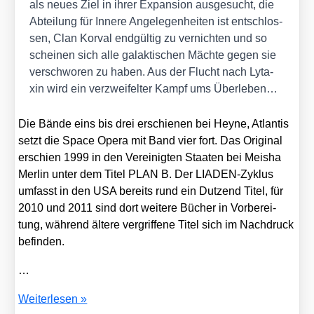
als neu­es Ziel in ihrer Expan­si­on aus­ge­sucht, die
Abtei­lung für Inne­re Ange­le­gen­hei­ten ist ent­schlos­
sen, Clan Kor­val end­gül­tig zu ver­nich­ten und so
schei­nen sich alle galak­ti­schen Mäch­te gegen sie
ver­schwo­ren zu haben. Aus der Flucht nach Lyta­
xin wird ein ver­zwei­fel­ter Kampf ums Über­le­ben…
Die Bän­de eins bis drei erschie­nen bei Hey­ne, Atlan­tis
setzt die Space Ope­ra mit Band vier fort. Das Ori­gi­nal
erschien 1999 in den Ver­ei­nig­ten Staa­ten bei Mei­sha
Mer­lin unter dem Titel PLAN B. Der LIA­DEN-Zyklus
umfasst in den USA bereits rund ein Dut­zend Titel, für
2010 und 2011 sind dort wei­te­re Bücher in Vor­be­rei­
tung, wäh­rend älte­re ver­grif­fe­ne Titel sich im Nach­druck
befin­den.
…
Neu
Wei­ter­le­sen »