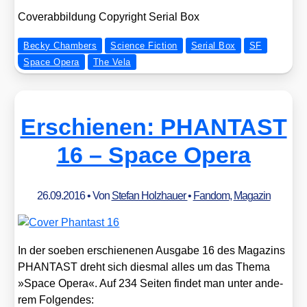
Cover­ab­bil­dung Copy­right Seri­al Box
Becky Chambers
Science Fiction
Serial Box
SF
Space Opera
The Vela
Erschienen: PHANTAST
16 – Space Opera
26.09.2016
• Von
Stefan Holzhauer
•
Fandom
,
Magazin
In der soeben erschie­ne­nen Aus­ga­be 16 des Maga­zins
PHANTAST dreht sich dies­mal alles um das The­ma
»Space Ope­ra«. Auf 234 Sei­ten fin­det man unter ande­
rem Fol­gen­des: