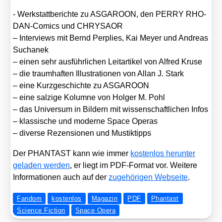
- Werk­statt­be­rich­te zu ASGAROON, den PERRY RHO­
DAN-Comics und CHRYSAOR
– Inter­views mit Bernd Perp­li­es, Kai Mey­er und Andre­as
Sucha­nek
– einen sehr aus­führ­li­chen Leit­ar­ti­kel von Alfred Kru­se
– die traum­haf­ten Illus­tra­tio­nen von Allan J. Stark
– eine Kurz­ge­schich­te zu ASGAROON
– eine sal­zi­ge Kolum­ne von Hol­ger M. Pohl
– das Uni­ver­sum in Bil­dern mit wis­sen­schaft­li­chen Infos
– klas­si­sche und moder­ne Space Operas
– diver­se Rezen­sio­nen und Mus­tik­tipps
Der PHANTAST kann wie immer
kos­ten­los her­un­ter
gela­den wer­den
, er liegt im PDF-For­mat vor. Wei­te­re
Infor­ma­tio­nen auch auf der
zuge­hö­ri­gen Web­sei­te
.
Fandom
kostenlos
Magazin
PDF
Phantast
Science Fiction
Space Opera