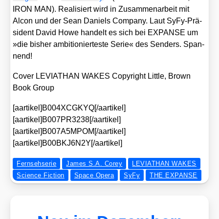
IRON MAN). Rea­li­siert wird in Zusam­men­ar­beit mit
Alcon und der Sean Dani­els Com­pa­ny. Laut SyFy-Prä­
si­dent David Howe han­delt es sich bei EXPANSE um
»die bis­her ambi­tio­nier­tes­te Serie« des Sen­ders. Span­
nend!
Cover LEVIATHAN WAKES Copy­right Litt­le, Brown
Book Group
[aartikel]B004XCGKYQ[/aartikel]
[aartikel]B007PR3238[/aartikel]
[aartikel]B007A5MPOM[/aartikel]
[aartikel]B00BKJ6N2Y[/aartikel]
Fernsehserie
James S.A. Corey
LEVIATHAN WAKES
Science Fiction
Space Opera
SyFy
THE EXPANSE