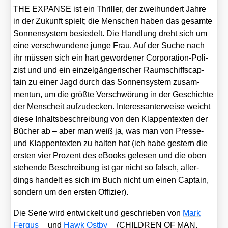
THE EXPANSE ist ein Thril­ler, der zwei­hun­dert Jah­re
in der Zukunft spielt; die Men­schen haben das gesam­te
Son­nen­sys­tem besie­delt. Die Hand­lung dreht sich um
eine ver­schwun­de­ne jun­ge Frau. Auf der Suche nach
ihr müs­sen sich ein hart gewor­de­ner Cor­po­ra­ti­on-Poli­
zist und und ein ein­zel­gän­ge­ri­scher Raum­schiffs­cap­
tain zu einer Jagd durch das Son­nen­sys­tem zusam­
men­tun, um die größ­te Ver­schwö­rung in der Geschich­te
der Men­scheit auf­zu­de­cken. Inter­es­san­ter­wei­se weicht
die­se Inhalts­be­schrei­bung von den Klap­pen­tex­ten der
Bücher ab – aber man weiß ja, was man von Pres­se-
und Klap­pen­tex­ten zu hal­ten hat (ich habe ges­tern die
ers­ten vier Pro­zent des eBooks gele­sen und die oben
ste­hen­de Beschrei­bung ist gar nicht so falsch, aller­
dings han­delt es sich im Buch nicht um einen Cap­tain,
son­dern um den ers­ten Offi­zier).
Die Serie wird ent­wi­ckelt und geschrie­ben von
Mark
Fer­gus
und
Hawk Ost­by
(CHILDREN OF MAN,