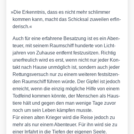
»
Die Erkennt­nis, dass es nicht mehr schlim­mer
kom­men kann, macht das Schick­sal zuwei­len erfin­
de­risch.«
Auch für eine erfah­re­ne Besat­zung ist es ein Aben­
teu­er, mit sei­nem Raum­schiff hun­der­te von Licht­
jah­ren von Zuhau­se ent­fernt fest­zu­sit­zen. Rich­tig
uner­freu­lich wird es erst, wenn nicht nur jeder Kon­
takt nach Hau­se unmög­lich ist, son­dern auch jeder
Ret­tungs­ver­such nur zu einem wei­te­ren fest­sit­zen­
den Raum­schiff füh­ren wür­de. Der Gip­fel ist jedoch
erreicht, wenn die ein­zig mög­li­che Hil­fe von einem
Tod­feind kom­men könn­te, der Men­schen als Haus­
tie­re hält und gegen den man weni­ge Tage zuvor
noch um sein Leben kämp­fen muss­te.
Für einen alten Krie­ger wird die Rei­se jedoch zu
mehr als nur einem Aben­teu­er. Für ihn wird sie zu
einer Irr­fahrt in die Tie­fen der eige­nen See­le.