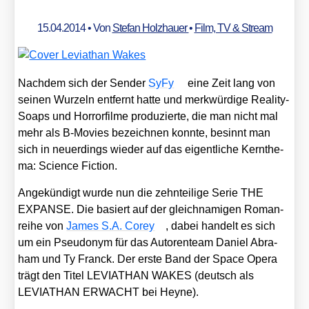
15.04.2014
• Von
Stefan Holzhauer
•
Film, TV & Stream
Nach­dem sich der Sen­der
SyFy
eine Zeit lang von
sei­nen Wur­zeln ent­fernt hat­te und merk­wür­di­ge Rea­li­ty-
Soaps und Hor­ror­fil­me pro­du­zier­te, die man nicht mal
mehr als B‑Movies bezeich­nen konn­te, besinnt man
sich in neu­er­dings wie­der auf das eigent­li­che Kern­the­
ma: Sci­ence Fic­tion.
Ange­kün­digt wur­de nun die zehn­tei­li­ge Serie THE
EXPANSE. Die basiert auf der gleich­na­mi­gen Roman­
rei­he von
James S.A. Corey
, dabei han­delt es sich
um ein Pseud­onym für das Autoren­team Dani­el Abra­
ham und Ty Franck. Der ers­te Band der Space Ope­ra
trägt den Titel LEVIATHAN WAKES (deutsch als
LEVIATHAN ERWACHT bei Hey­ne).