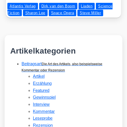
im
Atlantis Verlag
Dirk van den Boom
Liaden
Science
Dezem­
Fiction
Sharon Lee
Space Opera
Steve Miller
ber:
FLUCHT
NACH
LYTAXIN
Artikelkategorien
Beitragsart
Die Art des Artikels, also beispielsweise
Kommentar oder Rezension
Artikel
Erzählung
Featured
Gewinnspiel
Interview
Kommentar
Leseprobe
Rezension