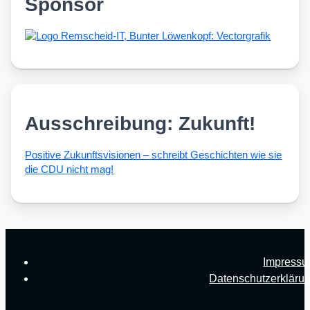
Sponsor
Ausschreibung: Zukunft!
Posi­ti­ve Zukunfts­vi­sio­nen – schreibt Geschich­ten wie sie
die CDU nicht mag!
Impress
Datenschutzerkläru