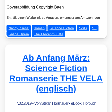
Cover­ab­bil­dung Copy­right Baen
Ent­hält einen Wer­be­link zu Ama­zon, erkenn­bar am Ama­zon-Icon
Nancy Kress
Roman
Science Fiction
SciFi
SF
Space Opera
The Eleventh Gate
Ab Anfang März:
Science Fiction
Romanserie THE VELA
(englisch)
7.02.2019
• Von
Stefan Holzhauer
•
eBook
,
Hörbuch