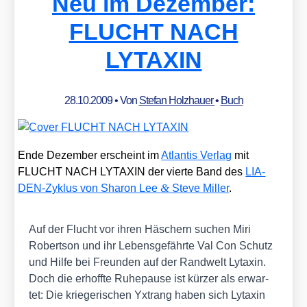
Neu im Dezember:
FLUCHT NACH
LYTAXIN
28.10.2009
• Von
Stefan Holzhauer
•
Buch
Ende Dezem­ber erscheint im
Atlan­tis Ver­lag
mit
FLUCHT NACH LYTAXIN der vier­te Band des
LIA­
&
DEN-Zyklus von Sharon Lee
Ste­ve Mil­ler
.
Auf der Flucht vor ihren Häschern suchen Miri
Robert­son und ihr Lebens­ge­fähr­te Val Con Schutz
und Hil­fe bei Freun­den auf der Rand­welt Lyta­xin.
Doch die erhoff­te Ruhe­pau­se ist kür­zer als erwar­
tet: Die krie­ge­ri­schen Yxtrang haben sich Lyta­xin