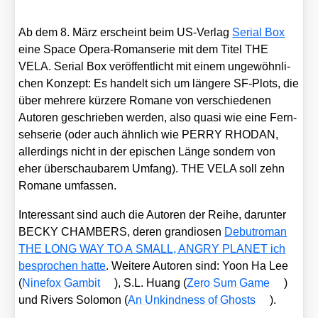
Ab dem 8. März erscheint beim US-Ver­lag
Seri­al Box
eine Space Ope­ra-Roman­se­rie mit dem Titel THE
VELA. Seri­al Box ver­öf­fent­licht mit einem unge­wöhn­li­
chen Kon­zept: Es han­delt sich um län­ge­re SF-Plots, die
über meh­re­re kür­ze­re Roma­ne von ver­schie­de­nen
Autoren geschrie­ben wer­den, also qua­si wie eine Fern­
seh­se­rie (oder auch ähn­lich wie PERRY RHODAN,
aller­dings nicht in der epi­schen Län­ge son­dern von
eher über­schau­ba­rem Umfang). THE VELA soll zehn
Roma­ne umfas­sen.
Inter­es­sant sind auch die Autoren der Rei­he, dar­un­ter
BECKY CHAMBERS, deren gran­dio­sen
Debut­ro­man
THE LONG WAY TO A SMALL, ANGRY PLANET ich
bespro­chen hat­te
. Wei­te­re Autoren sind: Yoon Ha Lee
(
Nine­fox Gam­bit
), S.L. Huang (
Zero Sum Game
)
und Rivers Solo­mon (
An Unkind­ness of Ghosts
).