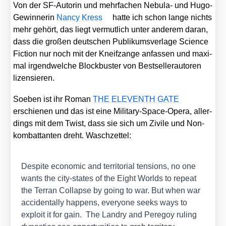
Von der SF-Autorin und mehr­fa­chen Nebu­la- und Hugo-
Gewin­ne­rin
Nan­cy Kress
hat­te ich schon lan­ge nichts
mehr gehört, das liegt ver­mut­lich unter ande­rem dar­an,
dass die gro­ßen deut­schen Publi­kums­ver­la­ge Sci­ence
Fic­tion nur noch mit der Kneif­zan­ge anfas­sen und maxi­
mal irgend­wel­che Block­bus­ter von Best­sel­ler­au­toren
lizen­sie­ren.
Soeben ist ihr Roman
THE ELEVENTH GATE
erschie­nen und das ist eine Mili­ta­ry-Space-Ope­ra, aller­
dings mit dem Twist, dass sie sich um Zivi­le und Non­
kom­bat­tan­ten dreht. Wasch­zet­tel:
Despi­te eco­no­mic and ter­ri­to­ri­al ten­si­ons, no one
wants the city-sta­tes of the Eight Worlds to repeat
the Ter­ran Col­lap­se by going to war. But when war
acci­den­tal­ly hap­pens, ever­yo­ne seeks ways to
exploit it for gain. The Landry and Pere­goy ruling