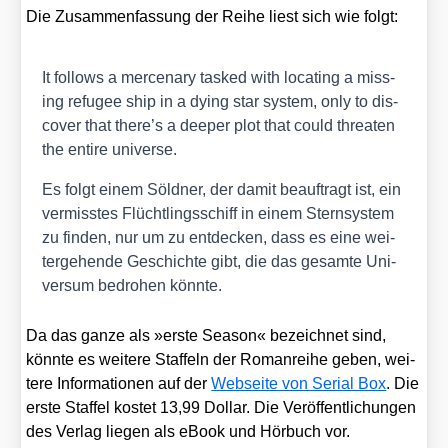
Die Zusam­men­fas­sung der Rei­he liest sich wie folgt:
It fol­lows a mer­cena­ry tas­ked with loca­ting a miss­
ing refu­gee ship in a dying star sys­tem, only to dis­
co­ver that there’s a deeper plot that could threa­ten
the enti­re uni­ver­se.
Es folgt einem Söld­ner, der damit beauf­tragt ist, ein
ver­miss­tes Flücht­lings­schiff in einem Stern­sys­tem
zu fin­den, nur um zu ent­de­cken, dass es eine wei­
ter­ge­hen­de Geschich­te gibt, die das gesam­te Uni­
ver­sum bedro­hen könn­te.
Da das gan­ze als »ers­te Sea­son« bezeich­net sind,
könn­te es wei­te­re Staf­feln der Roman­rei­he geben, wei­
te­re Infor­ma­tio­nen auf der
Web­sei­te von Seri­al Box
. Die
ers­te Staf­fel kos­tet 13,99 Dol­lar. Die Ver­öf­fent­li­chun­gen
des Ver­lag lie­gen als eBook und Hör­buch vor.