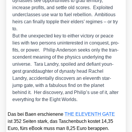
dynasties see oppor­tu­ni­ties to grab ter­ri­to­ry,
increase pro­fits, and sett­le old scores. Exploi­ted
under­clas­ses use war to fuel rebel­li­on. Ambi­tious
heirs can final­ly topp­le their elders’ regimes – or try
to.
But the unex­pec­ted key to eit­her vic­to­ry or peace
lies with two per­sons unin­te­res­ted in con­quest, pro­
fits, or power. Phil­ip Ander­son seeks only the tran­
s­cen­dent mea­ning of the phy­sics under­ly­ing the
uni­ver­se. Tara Landry, spoi­led and defi­ant youn­
gest grand­d­augh­ter of dynasty head Rachel
Landry, acci­den­tal­ly dis­co­vers an ele­venth star-
jump gate, with a fabu­lous find on the pla­net
behind it. Her dis­co­very, and Philip’s use of it, alter
ever­y­thing for the Eight Worlds.
Das bei Baen erschie­ne­ne
THE ELEVENTH GATE
ist 352 Sei­ten stark, das Taschen­buch kos­tet 14,35
Euro, fürs eBook muss man 8,25 Euro berap­pen.