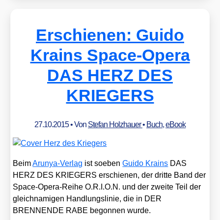
Erschienen: Guido
Krains Space-Opera
DAS HERZ DES
KRIEGERS
27.10.2015
• Von
Stefan Holzhauer
•
Buch
,
eBook
Beim
Aru­nya-Ver­lag
ist soeben
Gui­do Krains
DAS
HERZ DES KRIEGERS erschie­nen, der drit­te Band der
Space-Ope­ra-Rei­he O.R.I.O.N. und der zwei­te Teil der
gleich­na­mi­gen Hand­lungs­li­nie, die in DER
BRENNENDE RABE begon­nen wur­de.