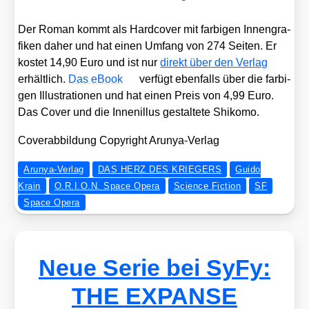
Der Roman kommt als Hard­co­ver mit far­bi­gen Innen­gra­
fi­ken daher und hat einen Umfang von 274 Sei­ten. Er
kos­tet 14,90 Euro und ist nur
direkt über den Ver­lag
erhält­lich.
Das eBook
ver­fügt eben­falls über die far­bi­
gen Illus­tra­tio­nen und hat einen Preis von 4,99 Euro.
Das Cover und die Innen­il­lus gestal­te­te Shi­ko­mo.
Cover­ab­bil­dung Copy­right Aru­nya-Ver­lag
Arunya-Verlag
DAS HERZ DES KRIEGERS
Guido
Krain
O.R.I.O.N. Space Opera
Science Fiction
SF
Space Opera
Neue Serie bei SyFy:
THE EXPANSE