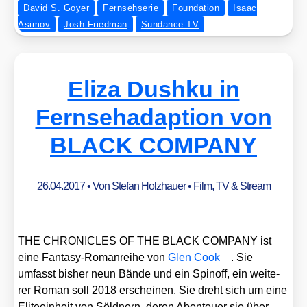
David S. Goyer
Fernsehserie
Foundation
Isaac
Asimov
Josh Friedman
Sundance TV
Eliza Dushku in
Fernsehadaption von
BLACK COMPANY
26.04.2017
• Von
Stefan Holzhauer
•
Film, TV & Stream
THE CHRONICLES OF THE BLACK COMPANY ist
eine Fan­ta­sy-Roman­rei­he von
Glen Cook
. Sie
umfasst bis­her neun Bän­de und ein Spin­off, ein wei­te­
rer Roman soll 2018 erschei­nen. Sie dreht sich um eine
Eli­te­ein­heit von Söld­nern, deren Aben­teu­er sie über