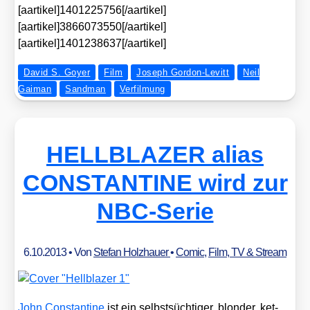
[aartikel]1401225756[/aartikel]
[aartikel]3866073550[/aartikel]
[aartikel]1401238637[/aartikel]
David S. Goyer
Film
Joseph Gordon-Levitt
Neil
Gaiman
Sandman
Verfilmung
HELLBLAZER alias
CONSTANTINE wird zur
NBC-Serie
6.10.2013
• Von
Stefan Holzhauer
•
Comic
,
Film, TV & Stream
John Con­stan­ti­ne
ist ein selbst­süch­ti­ger, blon­der, ket­