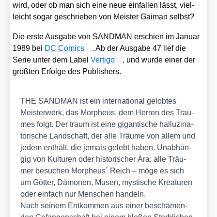
wird, oder ob man sich eine neue ein­fal­len lässt, viel­
leicht sogar geschrie­ben von Meis­ter Gai­man selbst?
Die ers­te Aus­ga­be von SANDMAN erschien im Janu­ar
1989 bei
DC Comics
. Ab der Aus­ga­be 47 lief die
Serie unter dem Label
Ver­ti­go
, und wur­de einer der
größ­ten Erfol­ge des Publishers.
THE SANDMAN ist ein inter­na­tio­nal gelob­tes
Meis­ter­werk, das Mor­pheus, dem Her­ren des Trau­
mes folgt. Der traum ist eine gigan­ti­sche hal­lu­zi­na­
to­ri­sche Land­schaft, der alle Träu­me von allem und
jedem ent­hält, die jemals gelebt haben. Unab­hän­
gig von Kul­tu­ren oder his­to­ri­scher Ära: alle Träu­
mer besu­chen Mor­pheus´ Reich – möge es sich
um Göt­ter, Dämo­nen, Musen, mys­ti­sche Krea­tu­ren
oder ein­fach nur Men­schen han­deln.
Nach sei­nem Ent­kom­men aus einer beschä­men­