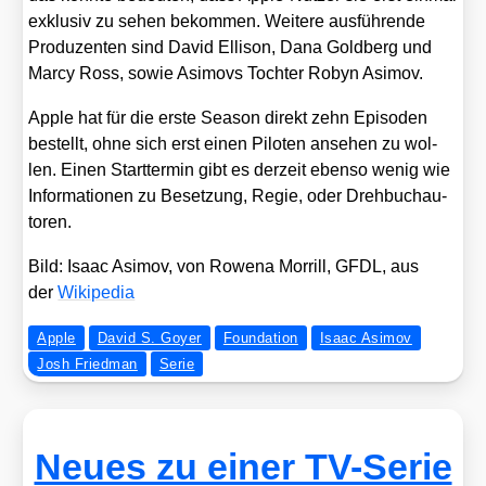
exklu­siv zu sehen bekom­men. Wei­te­re aus­füh­ren­de
Pro­du­zen­ten sind David Elli­son, Dana Gold­berg und
Mar­cy Ross, sowie Asi­movs Toch­ter Robyn Asi­mov.
Apple hat für die ers­te Sea­son direkt zehn Epi­so­den
bestellt, ohne sich erst einen Pilo­ten anse­hen zu wol­
len. Einen Start­ter­min gibt es der­zeit eben­so wenig wie
Infor­ma­tio­nen zu Beset­zung, Regie, oder Dreh­buch­au­
to­ren.
Bild: Isaac Asi­mov, von Rowe­na Mor­rill, GFDL, aus
der
Wiki­pe­dia
Apple
David S. Goyer
Foundation
Isaac Asimov
Josh Friedman
Serie
Neues zu einer TV-Serie