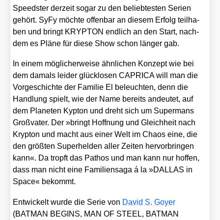
Speeds­ter der­zeit sogar zu den belieb­tes­ten Seri­en
gehört. SyFy möch­te offen­bar an die­sem Erfolg teil­ha­
ben und bringt KRYPTON end­lich an den Start, nach­
dem es Plä­ne für die­se Show schon län­ger gab.
In einem mög­li­cher­wei­se ähn­li­chen Kon­zept wie bei
dem damals lei­der glück­lo­sen CAPRICA will man die
Vor­ge­schich­te der Fami­lie El beleuch­ten, denn die
Hand­lung spielt, wie der Name bereits andeu­tet, auf
dem Pla­ne­ten Kyp­ton und dreht sich um Super­mans
Groß­va­ter. Der »bringt Hoff­nung und Gleich­heit nach
Kryp­ton und macht aus einer Welt im Cha­os eine, die
den größ­ten Super­hel­den aller Zei­ten her­vor­brin­gen
kann«. Da tropft das Pathos und man kann nur hof­fen,
dass man nicht eine Fami­li­en­sa­ga á la »DALLAS in
Space« bekommt.
Ent­wi­ckelt wur­de die Serie von
David S. Goy­er
(BATMAN BEGINS, MAN OF STEEL, BATMAN