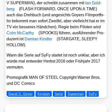
V SUPERMAN), der schreibt zusam­men mit
Ian Gold­
berg
(FLASH FORWARD, ONCE UPON A TIME)
auch das Dreh­buch (und ange­sichts Goy­ers Film­port­fo­
lio bekommt man sofort Zwei­fel, aber viel­leicht hat er im
TV ein bes­se­res Händ­chen). Regie beim Pilo­ten wird
Colm McCar­thy
(SPOOKS) füh­ren, aus­füh­ren­der Pro­
du­zent ist
Dami­an Kind­ler
(STARGATE, SLEEPY
HOLLOW).
Wann die Serie auf SyFy star­tet ist noch unklar, aber ich
wür­de mal ent­we­der Herbst 2016 oder Früh­jahr 2017
ver­mu­ten.
Pro­mo­gra­fik MAN OF STEEL Copy­right War­ner Bros.
und DC Comics
David S. Goyer
Krypton
Serie
Superman
SyFy