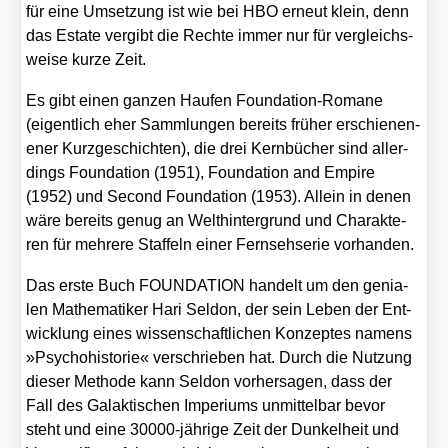
für eine Umset­zung ist wie bei HBO erneut klein, denn
das Estate ver­gibt die Rech­te immer nur für ver­gleichs­
wei­se kur­ze Zeit.
Es gibt einen gan­zen Hau­fen Foun­da­ti­on-Roma­ne
(eigent­lich eher Samm­lun­gen bereits frü­her erschie­nen­
e­n­er Kurz­ge­schich­ten), die drei Kern­bü­cher sind aller­
dings
Foun­da­ti­on (1951)
,
Foun­da­ti­on and Empire
(1952)
und
Second Foun­da­ti­on (1953)
. Allein in denen
wäre bereits genug an Welt­hin­ter­grund und Cha­rak­te­
ren für meh­re­re Staf­feln einer Fern­seh­se­rie vor­han­den.
Das ers­te Buch FOUNDATION han­delt um den genia­
len Mathe­ma­ti­ker Hari Sel­don, der sein Leben der Ent­
wick­lung eines wis­sen­schaft­li­chen Kon­zep­tes namens
»Psy­cho­his­to­rie« ver­schrie­ben hat. Durch die Nut­zung
die­ser Metho­de kann Sel­don vor­her­sa­gen, dass der
Fall des Galak­ti­schen Impe­ri­ums unmit­tel­bar bevor
steht und eine 30000-jäh­ri­ge Zeit der Dun­kel­heit und