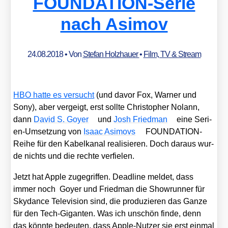
FOUNDATION-Serie
nach Asimov
24.08.2018
• Von
Stefan Holzhauer
•
Film, TV & Stream
HBO hat­te es ver­sucht
(und davor Fox, War­ner und
Sony), aber ver­geigt, erst soll­te Chris­to­pher Nolann,
dann
David S. Goy­er
und
Josh Fried­man
eine Seri­
en-Umset­zung von
Isaac Asi­movs
FOUN­DA­TI­ON-
Rei­he für den Kabel­ka­nal rea­li­sie­ren. Doch dar­aus wur­
de nichts und die rech­te ver­fie­len.
Jetzt hat Apple zuge­grif­fen. Dead­line mel­det, dass
immer noch Goy­er und Fried­man die Show­run­ner für
Sky­dance Tele­vi­si­on sind, die pro­du­zie­ren das Gan­ze
für den Tech-Gigan­ten. Was ich unschön fin­de, denn
das könn­te bedeu­ten, dass Apple-Nut­zer sie erst ein­mal