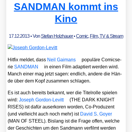
SANDMAN kommt ins
Kino
17.12.2013
• Von
Stefan Holzhauer
•
Comic
,
Film, TV & Stream
Hit­fix mel­det, dass
Neil Gai­mans
popu­lä­re Comic­se­
rie
SANDMAN
in einen Film adap­tiert wer­den wird.
Manch einer mag jetzt sagen: end­lich, ande­re die Hän­
de über dem Kopf zusam­men schla­gen.
Es ist auch bereits bekannt, wer die Titel­rol­le spie­len
wird:
Joseph Gor­don-Levitt
(THE DARK KNIGHT
RISES) ist dafür aus­er­ko­ren wor­den, Co-Pro­du­zent
(und viel­leicht auch noch mehr) ist
David S. Goy­er
(MAN OF STEEL). Bis­lang ist die Fra­ge offen, wel­che
der Geschich­ten um den Sand­mann ver­filmt wer­den