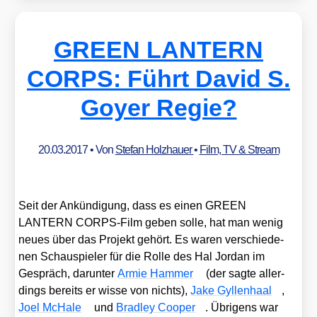
GREEN LANTERN
CORPS: Führt David S.
Goyer Regie?
20.03.2017
• Von
Stefan Holzhauer
•
Film, TV & Stream
Seit der Ankün­di­gung, dass es einen GREEN
LANTERN CORPS-Film geben sol­le, hat man wenig
neu­es über das Pro­jekt gehört. Es waren ver­schie­de­
nen Schau­spie­ler für die Rol­le des Hal Jor­dan im
Gespräch, dar­un­ter
Armie Ham­mer
(der sag­te aller­
dings bereits er wis­se von nichts),
Jake Gyl­len­haal
,
Joel McHa­le
und
Brad­ley Coo­per
. Übri­gens war