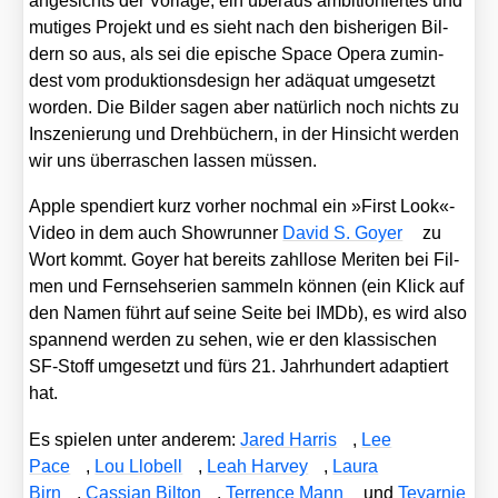
ange­sichts der Vor­la­ge, ein über­aus ambi­tio­nier­tes und
muti­ges Pro­jekt und es sieht nach den bis­he­ri­gen Bil­
dern so aus, als sei die epi­sche Space Ope­ra zumin­
dest vom pro­duk­ti­ons­de­sign her adäquat umge­setzt
wor­den. Die Bil­der sagen aber natür­lich noch nichts zu
Insze­nie­rung und Dreh­bü­chern, in der Hin­sicht wer­den
wir uns über­ra­schen las­sen müs­sen.
Apple spen­diert kurz vor­her noch­mal ein »First Look«-
Video in dem auch Show­run­ner
David S. Goy­er
zu
Wort kommt. Goy­er hat bereits zahl­lo­se Meri­ten bei Fil­
men und Fern­seh­se­ri­en sam­meln kön­nen (ein Klick auf
den Namen führt auf sei­ne Sei­te bei IMDb), es wird also
span­nend wer­den zu sehen, wie er den klas­si­schen
SF-Stoff umge­setzt und fürs 21. Jahr­hun­dert adap­tiert
hat.
Es spie­len unter ande­rem:
Jared Har­ris
,
Lee
Pace
,
Lou Llo­bell
,
Leah Har­vey
,
Lau­ra
Birn
,
Cas­si­an Bil­ton
,
Ter­rence Mann
und
Teyar­nie