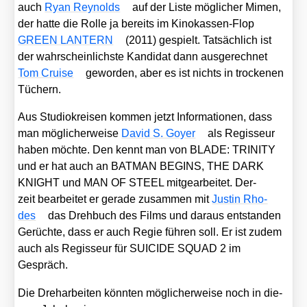
auch
Ryan Rey­nolds
auf der Lis­te mög­li­cher Mimen,
der hat­te die Rol­le ja bereits im Kino­kas­sen-Flop
GREEN LANTERN
(2011) gespielt. Tat­säch­lich ist
der wahr­schein­lichs­te Kan­di­dat dann aus­ge­rech­net
Tom Crui­se
gewor­den, aber es ist nichts in tro­cke­nen
Tüchern.
Aus Stu­dio­krei­sen kom­men jetzt Infor­ma­tio­nen, dass
man mög­li­cher­wei­se
David S. Goy­er
als Regis­seur
haben möch­te. Den kennt man von BLADE: TRINITY
und er hat auch an BATMAN BEGINS, THE DARK
KNIGHT und MAN OF STEEL mit­ge­ar­bei­tet. Der­
zeit bear­bei­tet er gera­de zusam­men mit
Jus­tin Rho­
des
das Dreh­buch des Films und dar­aus ent­stan­den
Gerüch­te, dass er auch Regie füh­ren soll. Er ist zudem
auch als Regis­seur für SUICIDE SQUAD 2 im
Gespräch.
Die Dreh­ar­bei­ten könn­ten mög­li­cher­wei­se noch in die­