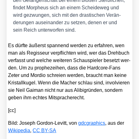
den Gefan­gen­schaft bei einem blo­ßen Sterb­li­chen,
fin­det Mor­pheus sich an einem Schei­de­weg und
wird gezwun­gen, sich mit den dras­ti­schen Ver­än­
de­run­gen aus­ein­an­der zu set­zen, denen er und
sein Reich unter­wor­fen sind.
Es dürf­te äußerst span­nend wer­den zu erfah­ren, wen
man als Regis­seur ver­pflich­ten wird, wer das Dreh­buch
ver­fasst und wel­che wei­te­ren Schau­spie­ler besetzt wer­
den. Um zu pro­phe­zei­hen, dass die Hard­core-Fans
Zeter und Mor­dio schrei­en wer­den, braucht man kei­ne
Kris­tall­ku­gel. Wenn die Macher schlau sind, invol­vie­ren
sie Neil Gai­man nicht nur aus Ali­bi­grün­den, son­dern
geben ihm ech­tes Mit­spra­che­recht.
[cc]
Bild: Joseph Gor­don-Levitt, von
gdc­gra­phics
, aus der
Wiki­pe­dia
,
CC BY-SA