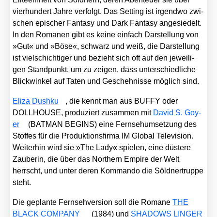
vier­hun­dert Jah­re ver­folgt. Das Set­ting ist irgend­wo zwi­
schen epi­scher Fan­ta­sy und Dark Fan­ta­sy ange­sie­delt.
In den Roma­nen gibt es kei­ne ein­fach Dar­stel­lung von
»Gut« und »Böse«, schwarz und weiß, die Dar­stel­lung
ist viel­schich­ti­ger und bezieht sich oft auf den jewei­li­
gen Stand­punkt, um zu zei­gen, dass unter­schied­li­che
Blick­win­kel auf Taten und Gescheh­nis­se mög­lich sind.
Eli­za Dush­ku
, die kennt man aus BUFFY oder
DOLLHOUSE, pro­du­ziert zusam­men mit
David S. Goy­
er
(BATMAN BEGINS) eine Fern­seh­um­set­zung des
Stof­fes für die Pro­duk­ti­ons­fir­ma IM Glo­bal Tele­vi­si­on.
Wei­ter­hin wird sie »The Lady« spie­len, eine düs­te­re
Zau­be­rin, die über das Nor­t­hern Empire der Welt
herrscht, und unter deren Kom­man­do die Söld­ner­trup­pe
steht.
Die geplan­te Fern­seh­ver­si­on soll die Roma­ne
THE
BLACK COMPANY
(1984) und
SHADOWS LINGER