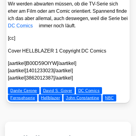
Wir wer­den abwar­ten müs­sen, ob die TV-Serie sich
eher am Film oder am Comic ori­en­tiert. Span­nend fin­de
ich das aber alle­mal, auch des­we­gen, weil die Serie bei
DC Comics
immer noch läuft.
[cc]
Cover HELLBLAZER 1 Copy­right DC Comics
[aartikel]B00D59OIYW[/aartikel]
[aartikel]1401233023[/aartikel]
[aartikel]3862012387[/aartikel]
Danile Cerone
David S. Goyer
DC Comics
Fernsehserie
Hellblazer
John Constantine
NBC