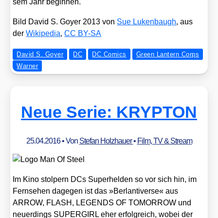
sem Jahr begin­nen.
Bild David S. Goy­er 2013 von
Sue Luken­baugh
, aus
der
Wiki­pe­dia
,
CC BY-SA
David S. Goyer
DC
DC Comics
Green Lantern Corps
Warner
Neue Serie: KRYPTON
25.04.2016
• Von
Stefan Holzhauer
•
Film, TV & Stream
Im Kino stol­pern DCs Super­hel­den so vor sich hin, im
Fern­se­hen dage­gen ist das »Ber­lan­ti­ver­se« aus
ARROW, FLASH, LEGENDS OF TOMORROW und
neu­er­dings SUPERGIRL eher erfolg­reich, wobei der