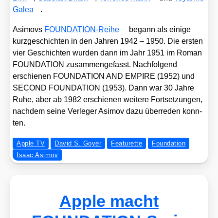
Galea
.
Asi­movs
FOUN­DA­TI­ON-Rei­he
begann als eini­ge
kurz­ge­schich­ten in den Jah­ren 1942 – 1950. Die ers­ten
vier Geschich­ten wur­den dann im Jahr 1951 im Roman
FOUNDATION zusam­men­ge­fasst. Nach­fol­gend
erschie­nen FOUNDATION AND EMPIRE (1952) und
SECOND FOUNDATION (1953). Dann war 30 Jah­re
Ruhe, aber ab 1982 erschie­nen wei­te­re Fort­set­zun­gen,
nach­dem sei­ne Ver­le­ger Asi­mov dazu über­re­den konn­
ten.
Apple TV
David S. Goyer
Featurette
Foundation
Isaac Asimov
Apple macht