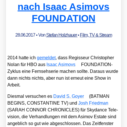
nach Isaac Asimovs
FOUNDATION
28.06.2017
• Von
Stefan Holzhauer
•
Film, TV & Stream
2014 hat­te ich
gemel­det
, dass Regis­seur Chris­to­pher
Nolan für HBO aus
Isaac Asi­movs
FOUN­DA­TI­ON-
Zyklus eine Fern­seh­se­rie machen soll­te. Dar­aus wur­de
dann nichts nichts, aber nun ist erneut eine Show in
Arbeit.
Dies­mal ver­su­chen es
David S. Goy­er
(BATMAN
BEGINS, CONSTANTINE TV) und
Josh Fried­man
(SARAH CONNOR CHRONICLES) für Sky­dance Tele­
vi­si­on, die Ver­hand­lun­gen mit dem Asi­mov Estate sind
angeb­lich so gut wie abge­schlos­sen. Das Zeit­fens­ter