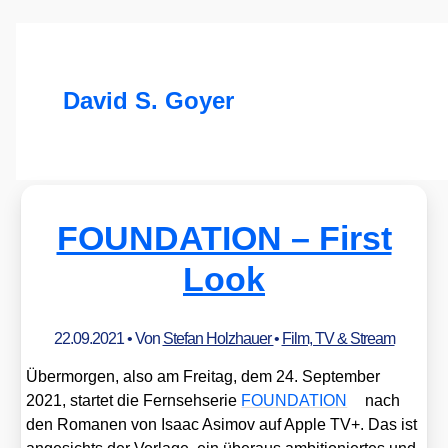
David S. Goyer
FOUNDATION – First
Look
22.09.2021
• Von
Stefan Holzhauer
•
Film, TV & Stream
Über­mor­gen, also am Frei­tag, dem 24. Sep­tem­ber
2021, star­tet die Fern­seh­se­rie
FOUNDATION
nach
den Roma­nen von Isaac Asi­mov auf Apple TV+. Das ist