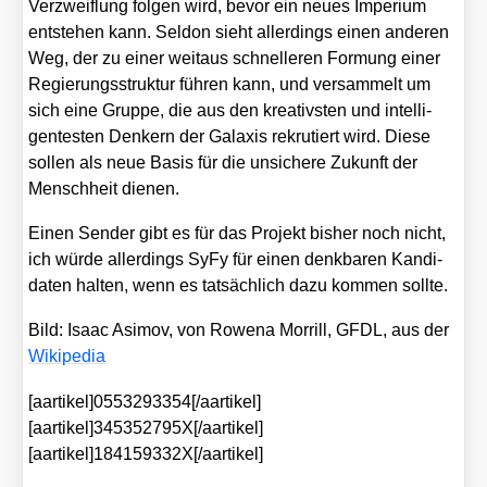
Ver­zweif­lung fol­gen wird, bevor ein neu­es Impe­ri­um
ent­ste­hen kann. Sel­don sieht aller­dings einen ande­ren
Weg, der zu einer weit­aus schnel­le­ren For­mung einer
Regie­rungs­struk­tur füh­ren kann, und ver­sam­melt um
sich eine Grup­pe, die aus den krea­tivs­ten und intel­li­
gen­tes­ten Den­kern der Gala­xis rekru­tiert wird. Die­se
sol­len als neue Basis für die unsi­che­re Zukunft der
Mensch­heit die­nen.
Einen Sen­der gibt es für das Pro­jekt bis­her noch nicht,
ich wür­de aller­dings SyFy für einen denk­ba­ren Kan­di­
da­ten hal­ten, wenn es tat­säch­lich dazu kom­men soll­te.
Bild: Isaac Asi­mov, von Rowe­na Mor­rill, GFDL, aus der
Wiki­pe­dia
[aartikel]0553293354[/aartikel]
[aartikel]345352795X[/aartikel]
[aartikel]184159332X[/aartikel]