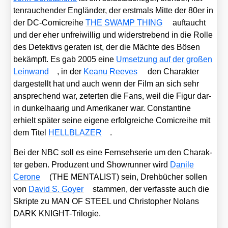
ten­rau­chen­der Eng­län­der, der erst­mals Mit­te der 80er in
der DC-Comic­rei­he
THE SWAMP THING
auf­taucht
und der eher unfrei­wil­lig und wider­stre­bend in die Rol­le
des Detek­tivs gera­ten ist, der die Mäch­te des Bösen
bekämpft. Es gab 2005 eine
Umset­zung auf der gro­ßen
Lein­wand
, in der
Kea­nu Ree­ves
den Cha­rak­ter
dar­ge­stellt hat und auch wenn der Film an sich sehr
anspre­chend war, zeter­ten die Fans, weil die Figur dar­
in dun­kel­haa­rig und Ame­ri­ka­ner war. Con­stan­ti­ne
erhielt spä­ter sei­ne eige­ne erfolg­rei­che Comic­rei­he mit
dem Titel
HELLBLAZER
.
Bei der NBC soll es eine Fern­seh­se­rie um den Cha­rak­
ter geben. Pro­du­zent und Show­run­ner wird
Dani­le
Cero­ne
(THE MENTALIST) sein, Dreh­bü­cher sol­len
von
David S. Goy­er
stam­men, der ver­fass­te auch die
Skrip­te zu MAN OF STEEL und Chris­to­pher Nolans
DARK KNIGHT-Tri­lo­gie.