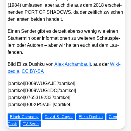
(1984) umfas­sen, aber auch die aus dem 2018 erschei­
nen­den PORT OF SHADOWS, da der zeit­lich zwi­schen
den ers­ten bei­den han­delt.
Einen Sen­der gibt es der­zeit eben­so wenig wie einen
Start­ter­min oder Infor­ma­tio­nen zu wei­te­ren Schau­spie­
lern oder Autoren – aber wir hal­ten euch auf dem Lau­
fen­den.
Bild Eli­za Dush­ku von
Alex Archam­bau­lt
, aus der
Wiki­
pe­dia
,
CC BY-SA
[aartikel]B009WUGAJE[/aartikel]
[aartikel]B009WUG1DO[/aartikel]
[aartikel]0765319233[/aartikel]
[aartikel]B00XP5VJEI[/aartikel]
Black Company
David S. Goyer
Eliza Dushku
Glen
Cook
TV-Serie