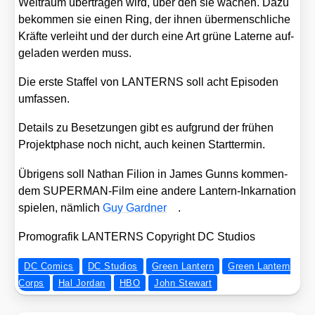
Welt­raum über­tra­gen wird, über den sie wachen. Dazu
bekom­men sie einen Ring, der ihnen über­mensch­li­che
Kräf­te ver­leiht und der durch eine Art grü­ne Later­ne auf­
ge­la­den wer­den muss.
Die ers­te Staf­fel von LANTERNS soll acht Epi­so­den
umfas­sen.
Details zu Beset­zun­gen gibt es auf­grund der frü­hen
Pro­jekt­pha­se noch nicht, auch kei­nen Start­ter­min.
Übri­gens soll Nathan Fili­on in James Gunns kom­men­
dem SUPER­MAN-Film eine ande­re Lan­tern-Inkar­na­ti­on
spie­len, näm­lich
Guy Gard­ner
.
Pro­mo­gra­fik LANTERNS Copy­right DC Stu­di­os
DC Comics
DC Studios
Green Lantern
Green Lantern
Corps
Hal Jordan
HBO
John Stewart