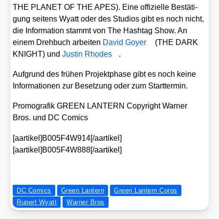
THE PLANET OF THE APES). Eine offi­zi­el­le Bestä­ti­
gung sei­tens Wyatt oder des Stu­di­os gibt es noch nicht,
die Infor­ma­ti­on stammt von The Hash­tag Show. An
einem Dreh­buch arbei­ten
David Goy­er
(THE DARK
KNIGHT) und
Jus­tin Rho­des
.
Auf­grund des frü­hen Pro­jekt­pha­se gibt es noch kei­ne
Infor­ma­tio­nen zur Beset­zung oder zum Start­ter­min.
Pro­mo­gra­fik GREEN LANTERN Copy­right War­ner
Bros. und DC Comics
[aartikel]B005F4W914[/aartikel]
[aartikel]B005F4W888[/aartikel]
DC Comics
Green Lantern
Green Lantern Corps
Rupert Wyatt
Warner Bros