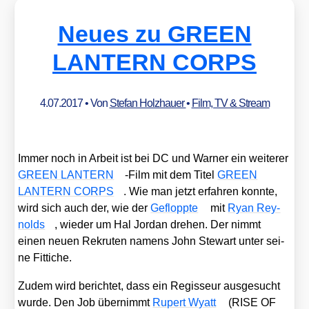
Neues zu GREEN
LANTERN CORPS
4.07.2017
• Von
Stefan Holzhauer
•
Film, TV & Stream
Immer noch in Arbeit ist bei DC und War­ner ein wei­te­rer
GREEN LANTERN
-Film mit dem Titel
GREEN
LANTERN CORPS
. Wie man jetzt erfah­ren konn­te,
wird sich auch der, wie der
Geflopp­te
mit
Ryan Rey­
nolds
, wie­der um Hal Jor­dan dre­hen. Der nimmt
einen neu­en Rekru­ten namens John Ste­wart unter sei­
ne Fit­ti­che.
Zudem wird berich­tet, dass ein Regis­seur aus­ge­sucht
wur­de. Den Job über­nimmt
Rupert Wyatt
(RISE OF