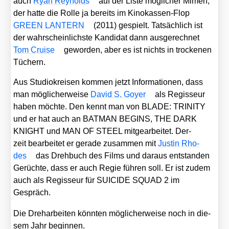
auch
Ryan Rey­nolds
auf der Lis­te mög­li­cher Mimen,
der hat­te die Rol­le ja bereits im Kino­kas­sen-Flop
GREEN LANTERN
(2011) gespielt. Tat­säch­lich ist
der wahr­schein­lichs­te Kan­di­dat dann aus­ge­rech­net
Tom Crui­se
gewor­den, aber es ist nichts in tro­cke­nen
Tüchern.
Aus Stu­dio­krei­sen kom­men jetzt Infor­ma­tio­nen, dass
man mög­li­cher­wei­se
David S. Goy­er
als Regis­seur
haben möch­te. Den kennt man von BLADE: TRINITY
und er hat auch an BATMAN BEGINS, THE DARK
KNIGHT und MAN OF STEEL mit­ge­ar­bei­tet. Der­
zeit bear­bei­tet er gera­de zusam­men mit
Jus­tin Rho­
des
das Dreh­buch des Films und dar­aus ent­stan­den
Gerüch­te, dass er auch Regie füh­ren soll. Er ist zudem
auch als Regis­seur für SUICIDE SQUAD 2 im
Gespräch.
Die Dreh­ar­bei­ten könn­ten mög­li­cher­wei­se noch in die­
sem Jahr begin­nen.