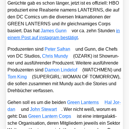
Gerüch­te gab es schon län­ger, jetzt ist es offi­zi­ell: HBO
pro­du­ziert eine Real­se­rie namens LANTERNS, die auf
den DC Comics um die diver­sen Inkar­na­tio­nen der
GREEN LANTERNS und ihr gleich­na­mi­ges Corps
basiert. Das hat
James Gunn
vor ca. zehn Stun­den
in
einem Post auf insta­gram bestä­tigt
.
Pro­du­zen­ten sind
Peter Safran
und Gunn, die Chefs
von DC Stu­di­os,
Chris Mun­dy
(OZARK) ist Show­run­
ner und aus­füh­ren­der Pro­du­zent. Wei­te­re aus­füh­ren­de
Pro­du­zen­ten sind
Damon Linde­l­of
(WATCHMEN) und
Tom King
(SUPERGIRL: WOMAN OF TOMORROW),
die sol­len zusam­men mit Mun­dy auch die Sto­ries und
Dreh­bü­cher ver­fas­sen.
Gehen soll es um die bei­den
Green Lan­terns
Hal Jor­
dan
und
John Ste­wart
. Wer nicht weiß, wor­um es
geht: Das
Green Lan­tern Corps
ist eine inter­ga­lak­ti­
sche Orga­ni­sa­ti­on, deren Mit­glie­dern jeweils ein Sek­tor