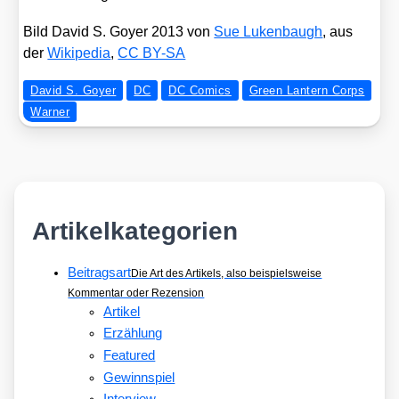
Bild David S. Goy­er 2013 von
Sue Luken­baugh
, aus
der
Wiki­pe­dia
,
CC BY-SA
David S. Goyer
DC
DC Comics
Green Lantern Corps
Warner
Artikelkategorien
Beitragsart
Die Art des Artikels, also beispielsweise
Kommentar oder Rezension
Artikel
Erzählung
Featured
Gewinnspiel