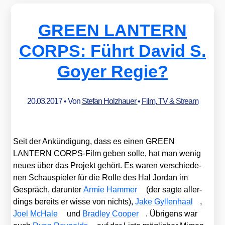
GREEN LANTERN
CORPS: Führt David S.
Goyer Regie?
20.03.2017
• Von
Stefan Holzhauer
•
Film, TV & Stream
Seit der Ankün­di­gung, dass es einen GREEN
LANTERN CORPS-Film geben sol­le, hat man wenig
neu­es über das Pro­jekt gehört. Es waren ver­schie­de­
nen Schau­spie­ler für die Rol­le des Hal Jor­dan im
Gespräch, dar­un­ter
Armie Ham­mer
(der sag­te aller­
dings bereits er wis­se von nichts),
Jake Gyl­len­haal
,
Joel McHa­le
und
Brad­ley Coo­per
. Übri­gens war