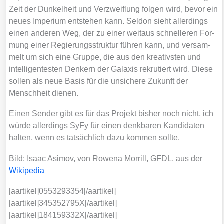
Zeit der Dun­kel­heit und Ver­zweif­lung fol­gen wird, bevor ein
neu­es Impe­ri­um ent­ste­hen kann. Sel­don sieht aller­dings
einen ande­ren Weg, der zu einer weit­aus schnel­le­ren For­
mung einer Regie­rungs­struk­tur füh­ren kann, und ver­sam­
melt um sich eine Grup­pe, die aus den krea­tivs­ten und
intel­li­gen­tes­ten Den­kern der Gala­xis rekru­tiert wird. Die­se
sol­len als neue Basis für die unsi­che­re Zukunft der
Mensch­heit die­nen.
Einen Sen­der gibt es für das Pro­jekt bis­her noch nicht, ich
wür­de aller­dings SyFy für einen denk­ba­ren Kan­di­da­ten
hal­ten, wenn es tat­säch­lich dazu kom­men soll­te.
Bild: Isaac Asi­mov, von Rowe­na Mor­rill, GFDL, aus der
Wiki­pe­dia
[aartikel]0553293354[/aartikel]
[aartikel]345352795X[/aartikel]
[aartikel]184159332X[/aartikel]