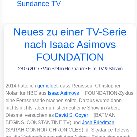
Sundance TV
Neues zu einer TV-Serie
nach Isaac Asimovs
FOUNDATION
28.06.2017
• Von
Stefan Holzhauer
•
Film, TV & Stream
2014 hat­te ich
gemel­det
, dass Regis­seur Chris­to­pher
Nolan für HBO aus
Isaac Asi­movs
FOUN­DA­TI­ON-Zyklus
eine Fern­seh­se­rie machen soll­te. Dar­aus wur­de dann
nichts nichts, aber nun ist erneut eine Show in Arbeit.
Dies­mal ver­su­chen es
David S. Goy­er
(BATMAN
BEGINS, CONSTANTINE TV) und
Josh Fried­man
(SARAH CONNOR CHRONICLES) für Sky­dance Tele­vi­si­