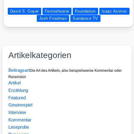
David S. Goyer
Fernsehserie
Foundation
Isaac Asimov
Josh Friedman
Sundance TV
Artikelkategorien
Beitragsart
Die Art des Artikels, also beispielsweise Kommentar oder
Rezension
Artikel
Erzählung
Featured
Gewinnspiel
Interview
Kommentar
Leseprobe