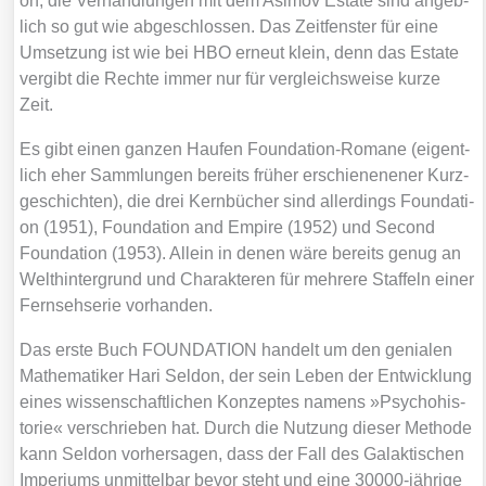
on, die Ver­hand­lun­gen mit dem Asi­mov Estate sind angeb­
lich so gut wie abge­schlos­sen. Das Zeit­fens­ter für eine
Umset­zung ist wie bei HBO erneut klein, denn das Estate
ver­gibt die Rech­te immer nur für ver­gleichs­wei­se kur­ze
Zeit.
Es gibt einen gan­zen Hau­fen Foun­da­ti­on-Roma­ne (eigent­
lich eher Samm­lun­gen bereits frü­her erschie­nen­e­n­er Kurz­
ge­schich­ten), die drei Kern­bü­cher sind aller­dings
Foun­da­ti­
on (1951)
,
Foun­da­ti­on and Empire (1952)
und
Second
Foun­da­ti­on (1953)
. Allein in denen wäre bereits genug an
Welt­hin­ter­grund und Cha­rak­te­ren für meh­re­re Staf­feln einer
Fern­seh­se­rie vor­han­den.
Das ers­te Buch FOUNDATION han­delt um den genia­len
Mathe­ma­ti­ker Hari Sel­don, der sein Leben der Ent­wick­lung
eines wis­sen­schaft­li­chen Kon­zep­tes namens »Psy­cho­his­
to­rie« ver­schrie­ben hat. Durch die Nut­zung die­ser Metho­de
kann Sel­don vor­her­sa­gen, dass der Fall des Galak­ti­schen
Impe­ri­ums unmit­tel­bar bevor steht und eine 30000-jäh­ri­ge