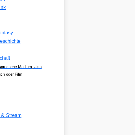
unk
antasy
eschichte
chaft
sprochene Medium, also
uch oder Film
&
V
Stream