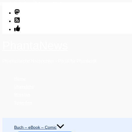
Der Inhalt ist nicht verfügbar.
Der Inhalt ist nicht verfügbar.
Der Inhalt ist nicht verfügbar.
Bitte erlaube Cookies und externe Javascripte, indem du sie im Popup 
Bitte erlaube Cookies und externe Javascripte, indem du sie im Popup 
Bitte erlaube Cookies und externe Javascripte, indem du sie im Popup 
Zum
Inhalt
springen
PhantaNews
Phantastische Nachrichten - Portal für Phantastik
Home
Übersicht
Mission
Spenden
Suchen
Buch – eBook – Comic