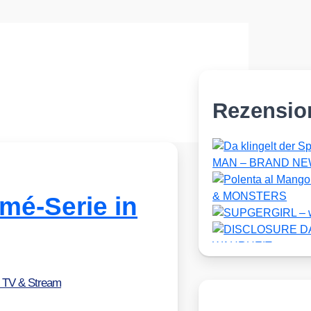
Rezensio
é-Serie in
, TV & Stream