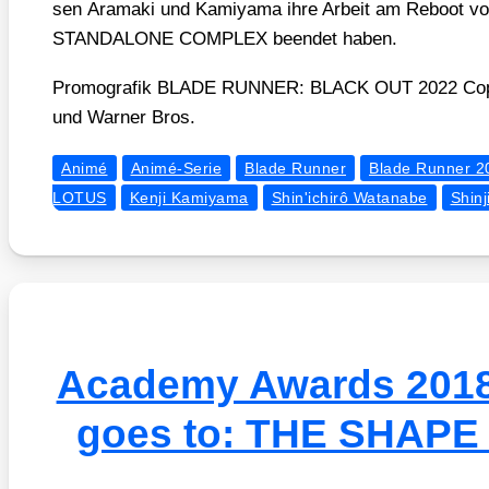
sen Ara­ma­ki und Kami­ya­ma ihre Arbeit am Reboo
STANDALONE COMPLEX been­det haben.
Pro­mo­gra­fik BLADE RUNNER: BLACK OUT 2022 Copy­r
und War­ner Bros.
Animé
Animé-Serie
Blade Runner
Blade Runner 2
LOTUS
Kenji Kamiyama
Shin'ichirô Watanabe
Shinj
Academy Awards 2018
goes to: THE SHAP