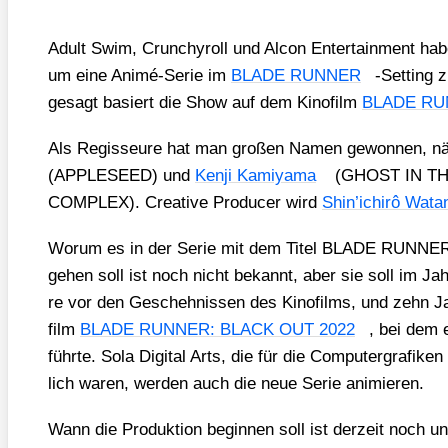
Adult Swim, Crun­chy­roll und Alcon Enter­tain­ment h
um eine Ani­mé-Serie im
BLADE RUNNER
-Set­ting z
gesagt basiert die Show auf dem Kino­film
BLADE RU
Als Regis­seu­re hat man gro­ßen Namen gewon­nen, n
(APPLESEED) und
Ken­ji Kami­ya­ma
(GHOST IN T
COMPLEX). Crea­ti­ve Pro­du­cer wird
Shin’i­chirô Wata
Wor­um es in der Serie mit dem Titel BLADE RUNN
gehen soll ist noch nicht bekannt, aber sie soll im Ja
re vor den Gescheh­nis­sen des Kino­films, und zehn 
film
BLADE RUNNER: BLACK OUT 2022
, bei dem 
führ­te. Sola Digi­tal Arts, die für die Com­pu­ter­gra­fi­ke
lich waren, wer­den auch die neue Serie ani­mie­ren.
Wann die Pro­duk­ti­on begin­nen soll ist der­zeit noch u