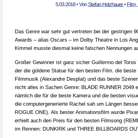
5.03.2018
• Von
Stefan Holzhauer
•
Film,
Das Gen­re war sehr gut ver­tre­ten bei der gest­ri­gen 9
Awards – ali­as Oscars – im Dol­by Theat­re in Los Ang
Kim­mel muss­te dies­mal kei­ne fal­schen Nen­nun­gen au
Gro­ßer Gewin­ner ist ganz sicher Guil­ler­mo del 
der die gül­de­ne Sta­tue für den bes­ten Film. die bes­te
Film­mu­sik (Alex­and­re Des­plat) und das bes­te Sze­n
nicht alles in Sachen Gen­re: BLADE RUNNER 2049 erh
näm­lich die für die bes­te Kame­ra und die bes­ten visu­el­
die com­pu­ter­ge­nerier­te Rachel sah um Län­gen bes­se
ROGUE ONE). Als bes­ter Ani­ma­ti­ons­film wur­de Pix­
erhielt auch den Preis für den bes­ten Film­song (RE
im Ren­nen: DUNKIRK und THREE BILLBOARDS OU