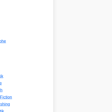
ophe
n
ik
e
ch
Fiction
ishing
tik