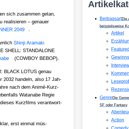
Artikelka
aben sich zusam­men getan,
Beitragsart
Die 
u rea­li­sie­ren – genau­er
beispielsweise 
NNER 2049
.
Artikel
Erzählu
äm­lich
Shin­ji Ara­ma­ki
Feature
HE SHELL: STANDALONE
Gewinns
na­be
(COWBOY BEBOP).
Intervie
ER: BLACK LOTUS genau
Kommen
hr 2032 han­deln, also 17 Jah­
Lesepro
Jah­re nach dem Ani­mé-Kurz­
Rezensi
eben­falls Watana­be Regie
Genre
Die Genre
n die­ses Kurz­films ver­ant­wort­
SF oder Fantasy
Abenteu
Action
nklar, erst ein­mal müs­
Comedy