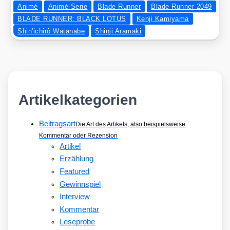
Animé
Animé-Serie
Blade Runner
Blade Runner 2049
BLADE RUNNER: BLACK LOTUS
Kenji Kamiyama
Shin'ichirô Watanabe
Shinji Aramaki
Artikelkategorien
Beitragsart
Die Art des Artikels, also beispielsweise
Kommentar oder Rezension
Artikel
Erzählung
Featured
Gewinnspiel
Interview
Kommentar
Leseprobe