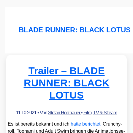
BLADE RUNNER: BLACK LOTUS
Trailer – BLADE
RUNNER: BLACK
LOTUS
11.10.2021
• Von
Stefan Holzhauer
•
Film, TV & Stream
Es ist bereits bekannt und ich
hat­te berich­tet
: Crun­chy­
roll, Too­na­mi und Adult Swim brin­gen die Ani­ma­ti­ons­se­