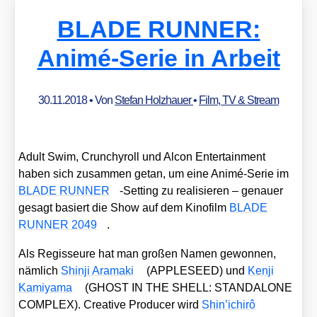
BLADE RUNNER:
Animé-Serie in Arbeit
30.11.2018
• Von
Stefan Holzhauer
•
Film, TV & Stream
Adult Swim, Crun­chy­roll und Alcon Enter­tain­ment
haben sich zusam­men getan, um eine Ani­mé-Serie im
BLADE RUNNER
-Set­ting zu rea­li­sie­ren – genau­er
gesagt basiert die Show auf dem Kino­film
BLADE
RUNNER 2049
.
Als Regis­seu­re hat man gro­ßen Namen gewon­nen,
näm­lich
Shin­ji Ara­ma­ki
(APPLESEED) und
Ken­ji
Kami­ya­ma
(GHOST IN THE SHELL: STANDALONE
COMPLEX). Crea­ti­ve Pro­du­cer wird
Shin’i­chirô