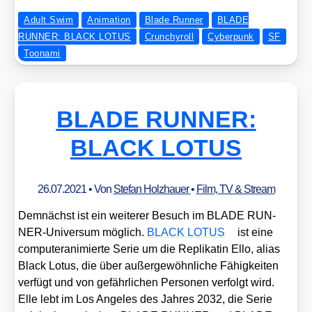
Adult Swim
Animation
Blade Runner
BLADE
RUNNER: BLACK LOTUS
Crunchyroll
Cyberpunk
SF
Toonami
BLADE RUNNER:
BLACK LOTUS
26.07.2021
• Von
Stefan Holzhauer
•
Film, TV & Stream
Dem­nächst ist ein wei­te­rer Besuch im BLADE RUN­
NER-Uni­ver­sum mög­lich.
BLACK LOTUS
ist eine
com­pu­ter­ani­mier­te Serie um die Repli­ka­tin Ello, ali­as
Black Lotus, die über außer­ge­wöhn­li­che Fähig­kei­ten
ver­fügt und von gefähr­li­chen Per­so­nen ver­folgt wird.
Elle lebt im Los Ange­les des Jah­res 2032, die Serie