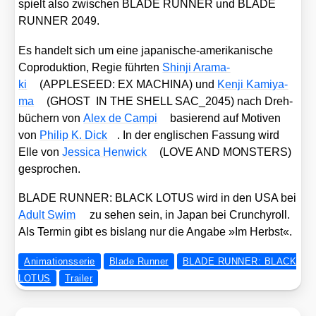
spielt also zwi­schen BLADE RUNNER und BLADE
RUNNER 2049.
Es han­delt sich um eine japa­ni­sche-ame­ri­ka­ni­sche
Copro­duk­ti­on, Regie führ­ten
Shin­ji Ara­ma­
ki
(APPLESEED: EX MACHINA) und
Ken­ji Kami­ya­
ma
(GHOST IN THE SHELL SAC_​2045) nach Dreh­
bü­chern von
Alex de Cam­pi
basie­rend auf Moti­ven
von
Phil­ip K. Dick
. In der eng­li­schen Fas­sung wird
Elle von
Jes­si­ca Hen­wick
(LOVE AND MONSTERS)
gespro­chen.
BLADE RUNNER: BLACK LOTUS wird in den USA bei
Adult Swim
zu sehen sein, in Japan bei Crun­chy­roll.
Als Ter­min gibt es bis­lang nur die Anga­be »Im Herbst«.
Animationsserie
Blade Runner
BLADE RUNNER: BLACK
LOTUS
Trailer