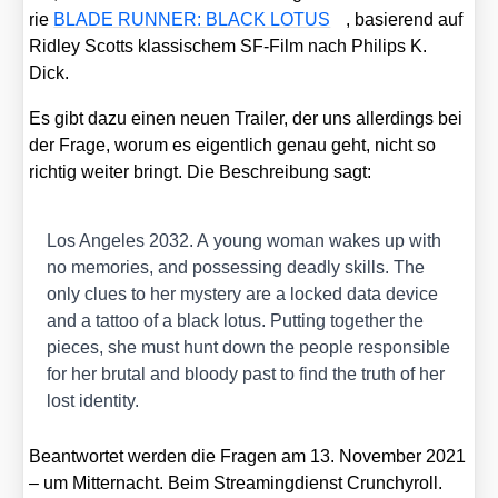
rie
BLADE RUNNER: BLACK LOTUS
, basie­rend auf
Rid­ley Scotts klas­si­schem SF-Film nach Phil­ips K.
Dick.
Es gibt dazu einen neu­en Trai­ler, der uns aller­dings bei
der Fra­ge, wor­um es eigent­lich genau geht, nicht so
rich­tig wei­ter bringt. Die Beschrei­bung sagt:
Los Ange­les 2032. A young woman wakes up with
no memo­ries, and pos­ses­sing dead­ly skills. The
only clues to her mys­tery are a locked data device
and a tat­too of a black lotus. Put­ting tog­e­ther the
pie­ces, she must hunt down the peo­p­le respon­si­ble
for her bru­tal and bloo­dy past to find the truth of her
lost iden­ti­ty.
Beant­wor­tet wer­den die Fra­gen am 13. Novem­ber 2021
– um Mit­ter­nacht. Beim Strea­ming­dienst Crun­chy­roll.