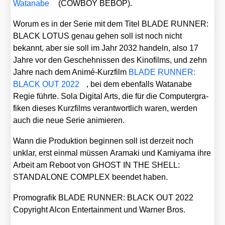
Watana­be
(COWBOY BEBOP).
Wor­um es in der Serie mit dem Titel BLADE RUNNER:
BLACK LOTUS genau gehen soll ist noch nicht
bekannt, aber sie soll im Jahr 2032 han­deln, also 17
Jah­re vor den Gescheh­nis­sen des Kino­films, und zehn
Jah­re nach dem Ani­mé-Kurz­film
BLADE RUNNER:
BLACK OUT 2022
, bei dem eben­falls Watana­be
Regie führ­te. Sola Digi­tal Arts, die für die Com­pu­ter­gra­
fi­ken die­ses Kurz­films ver­ant­wort­lich waren, wer­den
auch die neue Serie ani­mie­ren.
Wann die Pro­duk­ti­on begin­nen soll ist der­zeit noch
unklar, erst ein­mal müs­sen Ara­ma­ki und Kami­ya­ma ihre
Arbeit am Reboot von GHOST IN THE SHELL:
STANDALONE COMPLEX been­det haben.
Pro­mo­gra­fik BLADE RUNNER: BLACK OUT 2022
Copy­right Alcon Enter­tain­ment und War­ner Bros.