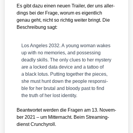
Es gibt dazu einen neu­en Trai­ler, der uns aller­
dings bei der Fra­ge, wor­um es eigent­lich
genau geht, nicht so rich­tig wei­ter bringt. Die
Beschrei­bung sagt:
Los Ange­les 2032. A young woman wakes
up with no memo­ries, and pos­ses­sing
dead­ly skills. The only clues to her mys­tery
are a locked data device and a tat­too of
a black lotus. Put­ting tog­e­ther the pie­ces,
she must hunt down the peo­p­le respon­si­
ble for her bru­tal and bloo­dy past to find
the truth of her lost iden­ti­ty.
Beant­wor­tet wer­den die Fra­gen am 13. Novem­
ber 2021 – um Mit­ter­nacht. Beim Strea­ming­
dienst Crun­chy­roll.