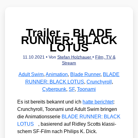
Trailer – BLADE
RUNNER: BLACK
LOTUS
11.10.2021
• Von
Stefan Holzhauer
•
Film, TV &
Stream
Adult Swim
,
Animation
,
Blade Runner
,
BLADE
RUNNER: BLACK LOTUS
,
Crunchyroll
,
Cyberpunk
,
SF
,
Toonami
Es ist bereits bekannt und ich
hat­te berich­tet
:
Crun­chy­roll, Too­na­mi und Adult Swim brin­gen
die Ani­ma­ti­ons­se­rie
BLADE RUNNER: BLACK
LOTUS
, basie­rend auf Rid­ley Scotts klas­si­
schem SF-Film nach Phil­ips K. Dick.