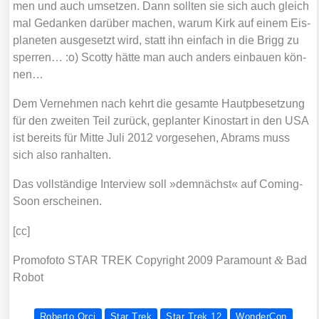
men und auch umset­zen. Dann soll­ten sie sich auch gleich
mal Gedan­ken dar­über machen, war­um Kirk auf einem Eis­
pla­ne­ten aus­ge­setzt wird, statt ihn ein­fach in die Brigg zu
sper­ren… :o) Scot­ty hät­te man auch anders ein­bau­en kön­
nen…
Dem Ver­neh­men nach kehrt die gesam­te Hautpbe­set­zung
für den zwei­ten Teil zurück, geplan­ter Kino­start in den USA
ist bereits für Mit­te Juli 2012 vor­ge­se­hen, Abrams muss
sich also ran­hal­ten.
Das voll­stän­di­ge Inter­view soll »dem­nächst« auf Coming­
Soon erschei­nen.
[cc]
&
Pro­mo­fo­to STAR TREK Copy­right 2009 Para­mount
Bad
Robot
Roberto Orci
Star Trek
Star Trek 12
WonderCon