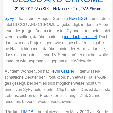
21.03.2012
• Von
Stefan Holzhauer
•
Film, TV & Stream
SyFy
hat­te eine Pre­quel-Serie zu
New BSG
unter dem
Titel BLOOD AND CHROME ange­kün­digt, in der die Aben­
teu­er des jun­gen Ada­ma im ers­ten Cylo­nen­krieg beleuch­tet
wer­den soll­ten, dar­über hat­te ich
mehr­fach
berich­tet
. Doch
dann war das Pro­jekt irgend­wie ein­ge­schla­fen, es gab kei­
ne Nach­rich­ten mehr dar­über, hin­ter der Hand ver­lau­te­te,
dass man nun doch kei­ne TV-Serie dar­über machen wol­le,
son­dern wie ursprüng­lich geplant eine Webse­rie.
Auf dem Won­der­Con hat
Kevin Gra­zier
, der wis­sen­
schaft­li­che Bera­ter der Pro­duk­ti­on, nun etwas Trai­ler-Arti­
ges gezeigt, bei dem es sich mög­li­cher­wei­se nicht um
einen von SyFy auto­ri­sier­ten Clip han­delt. Das ist das ers­te
Lebens­zei­chen der Pro­duk­ti­on seit lan­ger Zeit. Schnell
anse­hen, bevor er wie­der ver­schwin­det.
[Update:]
IMDB
nennt inzwi­schen März 2013 als Sen­de­