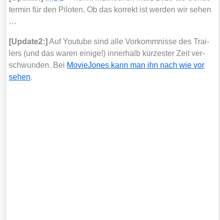
ter­min für den Pilo­ten. Ob das kor­rekt ist wer­den wir sehen
…
[Update2:]
Auf You­tube sind alle Vor­komm­nis­se des Trai­
lers (und das waren eini­ge!) inner­halb kür­zes­ter Zeit ver­
schwun­den. Bei
Movie­Jo­nes kann man ihn nach wie vor
sehen
.
Der Inhalt ist nicht verfügbar.
Bitte erlaube Cookies und externe Javascripte, indem du sie im Popup am
unteren Bildrand oder durch Klick auf dieses Banner akzeptierst. Damit gelten
die Datenschutzerklärungen der externen Abieter.