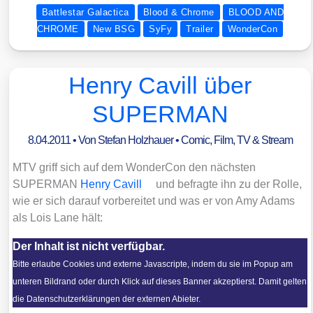
Battlestar Galactica
Blood & Chrome
BLOOD AND
CHROME
New BSG
SyFy
Trailer
WonderCon
Henry Cavill über
SUPERMAN
8.04.2011
• Von
Stefan Holzhauer
•
Comic
,
Film, TV & Stream
MTV griff sich auf dem Won­der­Con den nächs­ten
SUPERMAN
Hen­ry Cavill
und befrag­te ihn zu der Rol­le,
wie er sich dar­auf vor­be­rei­tet und was er von Amy Adams
als Lois Lane hält:
Der Inhalt ist nicht verfügbar.
Bitte erlaube Cookies und externe Javascripte, indem du sie im Popup am
unteren Bildrand oder durch Klick auf dieses Banner akzeptierst. Damit gelten
die Datenschutzerklärungen der externen Abieter.