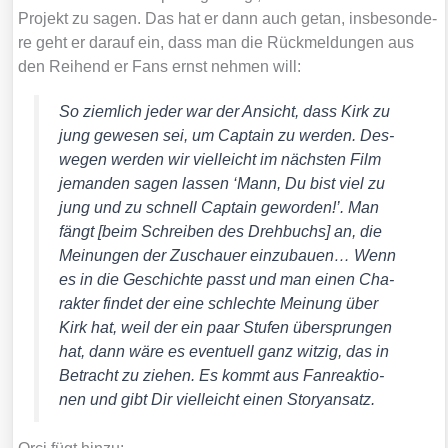
Pro­jekt zu sagen. Das hat er dann auch getan, ins­be­son­de­
re geht er dar­auf ein, dass man die Rück­mel­dun­gen aus
den Rei­hend er Fans ernst neh­men will:
So ziem­lich jeder war der Ansicht, dass Kirk zu
jung gewe­sen sei, um Cap­tain zu wer­den. Des­
we­gen wer­den wir viel­leicht im nächs­ten Film
jeman­den sagen las­sen ‘Mann, Du bist viel zu
jung und zu schnell Cap­tain gewor­den!’. Man
fängt [beim Schrei­ben des Dreh­buchs] an, die
Mei­nun­gen der Zuschau­er ein­zu­bau­en… Wenn
es in die Geschich­te passt und man einen Cha­
rak­ter fin­det der eine schlech­te Mei­nung über
Kirk hat, weil der ein paar Stu­fen über­sprun­gen
hat, dann wäre es even­tu­ell ganz wit­zig, das in
Betracht zu zie­hen. Es kommt aus Fan­re­ak­tio­
nen und gibt Dir viel­leicht einen Story­an­satz.