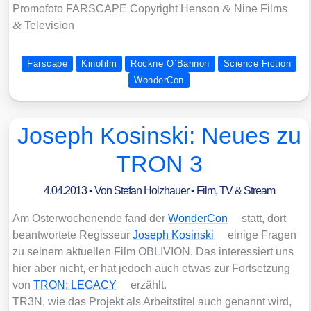
&
Pro­mo­fo­to FARSCAPE Copy­right Hen­son
Nine Films
&
Tele­vi­si­on
Farscape
Kinofilm
Rockne O`Bannon
Science Fiction
WonderCon
Joseph Kosinski: Neues zu
TRON 3
4.04.2013
• Von
Stefan Holzhauer
•
Film, TV & Stream
Am Oster­wo­chen­en­de fand der
Won­der­Con
statt, dort
beant­wor­te­te Regis­seur
Joseph Kos­in­ski
eini­ge Fra­gen
zu sei­nem aktu­el­len Film OBLIVION. Das inter­es­siert uns
hier aber nicht, er hat jedoch auch etwas zur Fort­set­zung
von
TRON: LEGACY
erzählt.
TR3N, wie das Pro­jekt als Arbeits­ti­tel auch genannt wird,