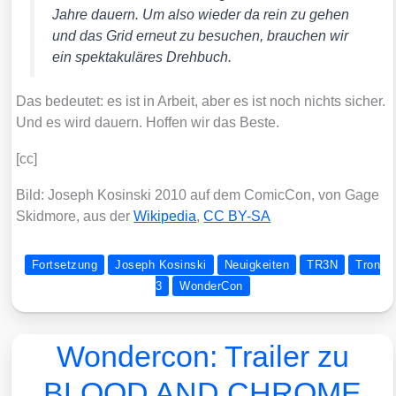
Jah­re dau­ern. Um also wie­der da rein zu gehen
und das Grid erneut zu besu­chen, brau­chen wir
ein spek­ta­ku­lä­res Dreh­buch.
Das bedeu­tet: es ist in Arbeit, aber es ist noch nichts sicher.
Und es wird dau­ern. Hof­fen wir das Bes­te.
[cc]
Bild: Joseph Kos­in­ski 2010 auf dem Comic­Con, von Gage
Skid­mo­re, aus der
Wiki­pe­dia
,
CC BY-SA
Fortsetzung
Joseph Kosinski
Neuigkeiten
TR3N
Tron
3
WonderCon
Wondercon: Trailer zu
BLOOD AND CHROME