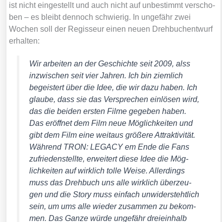
ist nicht ein­ge­stellt und auch nicht auf unbe­stimmt ver­scho­
ben – es bleibt den­noch schwie­rig. In unge­fähr zwei
Wochen soll der Regis­seur einen neu­en Dreh­buch­ent­wurf
erhal­ten:
Wir arbei­ten an der Geschich­te seit 2009, alss
inzwi­schen seit vier Jah­ren. Ich bin ziem­lich
begeis­tert über die Idee, die wir dazu haben. Ich
glau­be, dass sie das Ver­spre­chen ein­lö­sen wird,
das die bei­den ers­ten Fil­me gege­ben haben.
Das eröff­net dem Film neue Mög­lich­kei­ten und
gibt dem Film eine weit­aus grö­ße­re Attrak­ti­vi­tät.
Wäh­rend TRON: LEGACY em Ende die Fans
zufrie­den­stell­te, erwei­tert die­se Idee die Mög­
lich­kei­ten auf wirk­lich tol­le Wei­se. Aller­dings
muss das Dreh­buch uns alle wirk­lich über­zeu­
gen und die Sto­ry muss ein­fach unwi­der­steht­lich
sein, um ums alle wie­der zusam­men zu bekom­
men. Das Gan­ze wür­de unge­fähr drei­ein­halb