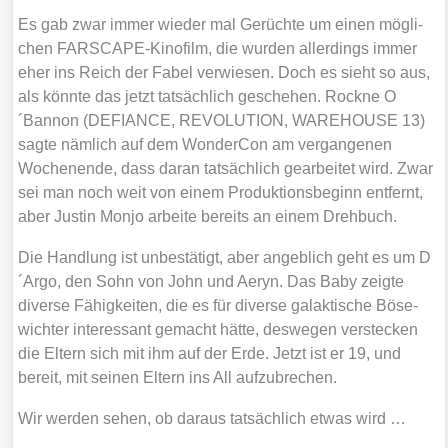
Es gab zwar immer wie­der mal Gerüch­te um einen mög­li­
chen FAR­S­CAPE-Kino­film, die wur­den aller­dings immer
eher ins Reich der Fabel ver­wie­sen. Doch es sieht so aus,
als könn­te das jetzt tat­säch­lich gesche­hen. Rock­ne O
´Bannon (DEFIANCE, REVOLUTION, WAREHOUSE 13)
sag­te näm­lich auf dem Won­der­Con am ver­gan­ge­nen
Wochen­en­de, dass dar­an tat­säch­lich gear­bei­tet wird. Zwar
sei man noch weit von einem Pro­duk­ti­ons­be­ginn ent­fernt,
aber Jus­tin Mon­jo arbei­te bereits an einem Dreh­buch.
Die Hand­lung ist unbe­stä­tigt, aber angeb­lich geht es um D
´Argo, den Sohn von John und Aeryn. Das Baby zeig­te
diver­se Fähig­kei­ten, die es für diver­se galak­ti­sche Böse­
wich­ter inter­es­sant gemacht hät­te, des­we­gen ver­ste­cken
die Eltern sich mit ihm auf der Erde. Jetzt ist er 19, und
bereit, mit sei­nen Eltern ins All auf­zu­bre­chen.
Wir wer­den sehen, ob dar­aus tat­säch­lich etwas wird …