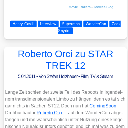
Movie Trai­lers
–
Movies Blog
Henry Cavill
Interview
Superman
WonderCon
Zack
Snyder
Roberto Orci zu STAR
TREK 12
5.04.2011
• Von
Stefan Holzhauer
•
Film, TV & Stream
Lan­ge Zeit schien der zwei­te Teil des Reboots in irgend­ei­
nem trans­di­men­sio­na­len Lim­bo zu hän­gen, denn es tat sich
gar nichts in Sachen ST12. Doch nun hat
Coming­Soon
Dreh­buch­au­tor
Rober­to Orci
auf dem Won­der­Con abge­
fan­gen und ihn wahr­schein­lich unter Nut­zung eines klin­go­
ni­schen Neu­r­ald­is­rup­t­ors genö­tigt, end­lich mal was zu dem