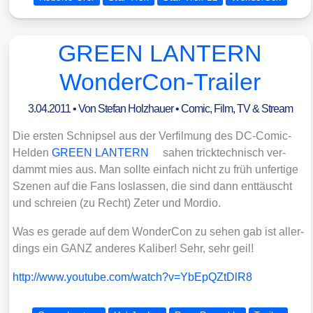
GREEN LANTERN
WonderCon-Trailer
3.04.2011
• Von
Stefan Holzhauer
•
Comic
,
Film, TV & Stream
Die ers­ten Schnip­sel aus der Ver­fil­mung des DC-Comic-
Hel­den
GREEN LANTERN
sahen trick­tech­nisch ver­
dammt mies aus. Man soll­te ein­fach nicht zu früh unfer­ti­ge
Sze­nen auf die Fans los­las­sen, die sind dann ent­täuscht
und schrei­en (zu Recht) Zeter und Mor­dio.
Was es gera­de auf dem Won­der­Con zu sehen gab ist aller­
dings ein GANZ ande­res Kali­ber! Sehr, sehr geil!
http://​www​.you​tube​.com/​w​a​t​c​h​?​v​=​Y​b​E​p​Q​Z​t​D​lR8