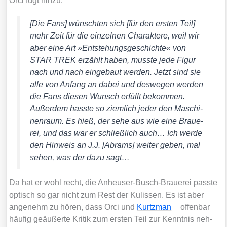
Orci fügt hin­zu:
[Die Fans] wünsch­ten sich [für den ers­ten Teil]
mehr Zeit für die ein­zel­nen Cha­rak­te­re, weil wir
aber eine Art »Ent­ste­hungs­ge­schich­te« von
STAR TREK erzählt haben, muss­te jede Figur
nach und nach ein­ge­baut wer­den. Jetzt sind sie
alle von Anfang an dabei und des­we­gen wer­den
die Fans die­sen Wunsch erfüllt bekom­men.
Außer­dem hass­te so ziem­lich jeder den Maschi­
nen­raum. Es hieß, der sehe aus wie eine Braue­
rei, und das war er schließ­lich auch… Ich wer­de
den Hin­weis an J.J. [Abrams] wei­ter geben, mal
sehen, was der dazu sagt…
Da hat er wohl recht, die Anheu­ser-Busch-Braue­rei pass­te
optisch so gar nicht zum Rest der Kulis­sen. Es ist aber
ange­nehm zu hören, dass Orci und
Kurtzman
offen­bar
häu­fig geäu­ßer­te Kri­tik zum ers­ten Teil zur Kennt­nis neh­