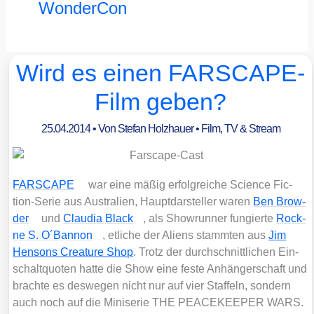
WonderCon
Wird es einen FARSCAPE-
Film geben?
25.04.2014
• Von
Stefan Holzhauer
•
Film, TV & Stream
FARSCAPE
war eine mäßig erfolg­rei­che Sci­ence Fic­
tion-Serie aus Aus­tra­li­en, Haupt­dar­stel­ler waren
Ben Brow­
der
und
Clau­dia Black
, als Show­run­ner fun­gier­te
Rock­
ne S. O´Bannon
, etli­che der Ali­ens stamm­ten aus
Jim
Hen­sons Crea­tu­re Shop
. Trotz der durch­schnitt­li­chen Ein­
schalt­quo­ten hat­te die Show eine fes­te Anhän­ger­schaft und
brach­te es des­we­gen nicht nur auf vier Staf­feln, son­dern
auch noch auf die Mini­se­rie THE PEACEKEEPER WARS.