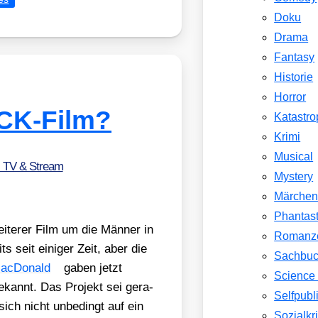
Doku
Drama
Fantasy
Historie
Horror
CK-Film?
Katastr
Krimi
Musical
, TV & Stream
Mystery
Märche
Phantast
ei­te­rer Film um die Män­ner in
Romanz
ts seit eini­ger Zeit, aber die
Sachbu
ac­Do­nald
gaben jetzt
Science 
bekannt. Das Pro­jekt sei gera­
Selfpubl
 sich nicht unbe­dingt auf ein
Sozialkri