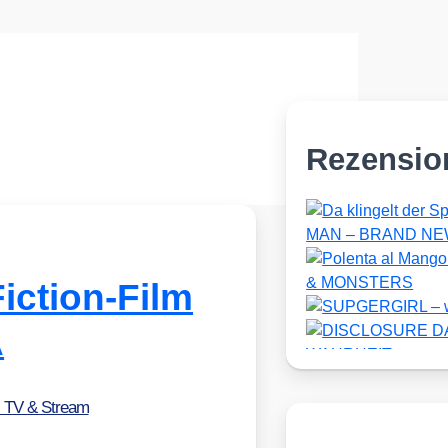
Rezensio
iction-Film
A
, TV & Stream