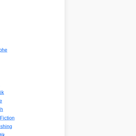
ophe
n
ik
e
ch
Fiction
ishing
tik