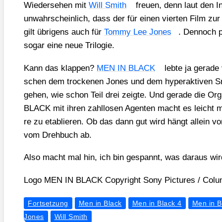
Wie­der­se­hen mit
Will Smith
freu­en, denn laut den In
unwahr­schein­lich, dass der für einen vier­ten Film zur 
gilt übri­gens auch für
Tom­my Lee Jones
. Den­noch 
sogar eine neue Tri­lo­gie.
Kann das klap­pen?
MEN IN BLACK
leb­te ja gera­d
schen dem tro­cke­nen Jones und dem hyper­ak­ti­ven S
gehen, wie schon Teil drei zeig­te. Und gera­de die Orga
BLACK mit ihren zahl­lo­sen Agen­ten macht es leicht m
re zu eta­blie­ren. Ob das dann gut wird hängt allein v
vom Dreh­buch ab.
Also macht mal hin, ich bin gespannt, was dar­aus wir
Logo MEN IN BLACK Copy­right Sony Pic­tures /​ Colum­
Fortsetzung
Men in Black
Men in Black 4
Men in B
Jones
Will Smith