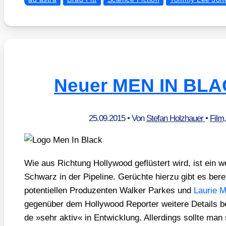
Neuer MEN IN BLA
25.09.2015
• Von
Stefan Holzhauer
•
Film
Wie aus Rich­tung Hol­ly­wood geflüs­tert wird, ist ein w
Schwarz in der Pipe­line. Gerüch­te hier­zu gibt es berei
poten­ti­el­len Pro­du­zen­ten Wal­ker Par­kes und
Lau­rie M
gegen­über dem Hol­ly­wood Repor­ter wei­te­re Details 
de »sehr aktiv« in Ent­wick­lung. Aller­dings soll­te man