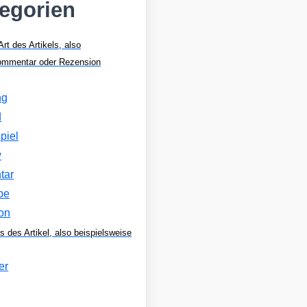
tegorien
Art des Artikels, also
Kommentar oder Rezension
ng
d
piel
w
tar
be
on
s des Artikel, also beispielsweise
er