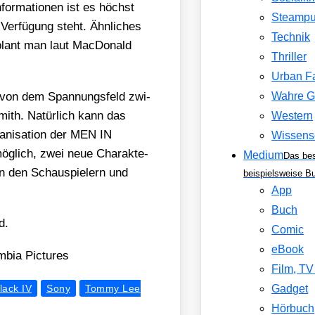
for­ma­tio­nen ist es höchst
Steamp
Ver­fü­gung steht. Ähn­li­ches
Technik
plant man laut Mac­Do­nald
Thriller
Urban F
e von dem Span­nungs­feld zwi­
Wahre G
mith. Natür­lich kann das
Western
­ni­sa­ti­on der MEN IN
Wissens
ög­lich, zwei neue Cha­rak­te­
Medium
Das be
on den Schau­spie­lern und
beispielsweise B
App
Buch
d.
Comic
eBook
bia Pic­tures
Film, T
lack IV
Sony
Tommy Lee
Gadget
Hörbuch