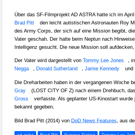
Über das SF-Film­pro­jekt AD ASTRA hat­te ich im Apri
Brad Pitt
den leicht autis­ti­schen Astro­nau­ten Roy Mc
des Army Corps, der sich auf eine Mis­si­on begibt, die
Vater geschah. Der hat­te beim Nep­tun nach Hin­wei­sen
Intel­li­genz gesucht. Die neue Mis­si­on soll auf­de­cken,
Der Vater wird dar­ge­stellt von
Tom­my Lee Jones
, i
Neg­ga
,
Donald Sut­her­land
,
Jamie Ken­ne­dy
und
Die Dreh­ar­bei­ten haben in der ver­gan­ge­nen Woche 
Gray
(LOST CITY OF Z) nach einem Dreh­buch, da
Gross
ver­fass­te. Als geplan­ter US-Kino­start wur­de
bekannt gege­ben.
Bild Brad Pitt (2014) von
DoD News Fea­tures
, aus d
ad astra
Brad Pitt
Science Fiction
Tommy Lee Jon