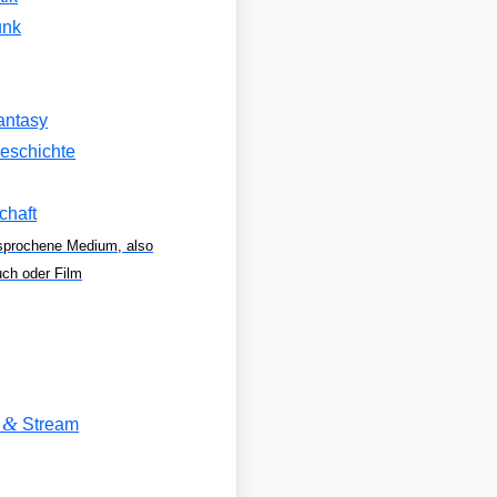
unk
antasy
eschichte
chaft
sprochene Medium, also
uch oder Film
&
V
Stream