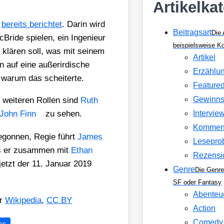
Artikelka
l
bereits berich­tet
. Dar­in wird
Beitragsart
Die 
Bri­de spie­len, ein Inge­nieur
beispielsweise 
 klä­ren soll, was mit sei­nem
Artikel
 auf eine außer­ir­di­sche
Erzählu
 war­um das schei­ter­te.
Feature
Gewinns
n wei­te­ren Rol­len sind
Ruth
John Finn
zu sehen.
Intervie
Kommen
begon­nen, Regie führt
James
Lesepro
s er zusam­men mit
Ethan
Rezensi
 jetzt der 11. Janu­ar 2019
Genre
Die Genre
SF oder Fantasy
Abenteu
er
Wiki­pe­dia
,
CC BY
Action
Comedy
es