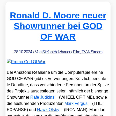
Ronald D. Moore neuer
Showrunner bei GOD
OF WAR
28.10.2024
• Von
Stefan Holzhauer
•
Film, TV & Stream
Bei Ama­zons Real­se­rie um die Com­pu­ter­spie­le­rei­he
GOD OF WAR gibt es Ver­wer­fun­gen. Kürz­lich berich­te­
te Dead­line, dass ver­schie­de­ne Per­so­nen an der Spit­ze
des Pro­jekts aus­ge­stie­gen sei­en, näm­lich der bis­he­ri­ge
Show­run­ner
Rafe Jud­kins
(WHEEL OF TIME), sowie
die aus­füh­ren­den Pro­du­zen­ten
Mark Fer­gus
(THE
EXPANSE) und
Hawk Ots­by
(IRON MAN). Man darf
ver­mu­ten, dass es um die berühm­ten und über­stra­pa­