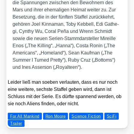
die Span­nun­gen zwi­schen den Bewoh­nern des
Mars und ihrer ehe­ma­li­gen Hei­mat wei­ter zu. Zur
Beset­zung, die in der fünf­ten Staf­fel zurück­kehrt,
gehö­ren Joel Kin­na­man, Toby Keb­bell, Edi Gathe­
gi, Cyn­thy Wu, Coral Peña und Wrenn Schmidt
sowie die neu­en Seri­en-Stamm­dar­stel­ler Mireil­le
Enos („The Kil­ling“, „Han­na“), Cos­ta Ronin („The
Ame­ri­cans“, „Home­land“), Sean Kauf­man („The
Sum­mer I Tur­ned Pret­ty“), Ruby Cruz („Bot­toms“)
und Ines Asser­son („Royal­te­en“).
Lei­der ließ man soeben ver­lau­ten, dass es nur noch
eine wei­te­re, sechs­te Staf­fel geben wird, dann ist
Schluss mit der Serie. Es dürf­te span­nend wer­den, ob
sie noch Ali­ens fin­den, oder nicht.
For All Mankind
Ron Moore
Science Fiction
SciFi
Trailer