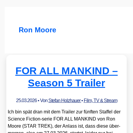
Ron Moore
FOR ALL MANKIND –
Season 5 Trailer
25.03.2026
• Von
Stefan Holzhauer
•
Film, TV & Stream
Ich bin spät dran mit dem Trai­ler zur fünf­ten Staf­fel der
Sci­ence Fic­tion-serie FOR ALL MANKIND von Ron
Moo­re (STAR TREK), der Anlass ist, dass die­se über­