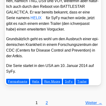
nen, näm­lich TNG, DS9 und VOY, wei­ter­hin aber natür­
lich auch durch den Reboot von BATTLESTAR
GALACTICA. Er war bereits bekannt, dass er eine
Serie namens
HELIX
für SyFy machen wür­de, jetzt
gibt es nach einem ers­ten Trai­ler (den ich­ver­passt
habe) einen erwei­ter­ten Vor­gu­cker.
Grund­sätz­lich geht es wohl um den Aus­bruch einer epi­
de­mi­schen Krank­heit in einem For­schungs­zen­trum der
CDC (Cen­ters for Dise­a­se Con­trol and Pre­ven­ti­on) in
der Art­kis.
Die Serie star­tet in den USA am 10. Janu­ar 2014 auf
SyFy.
Fernsehserie
Helix
Ron Moore
SyFy
Trailer
1
2
Weiter
→