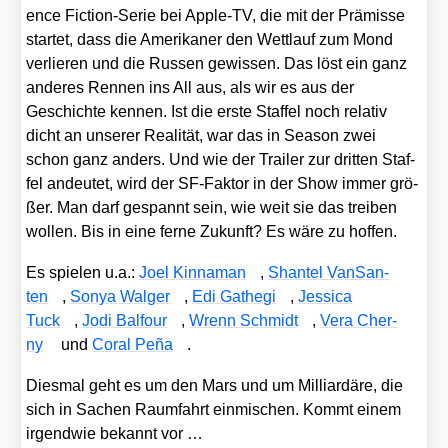
ence Fic­tion-Serie bei Apple-TV, die mit der Prä­mis­se
star­tet, dass die Ame­ri­ka­ner den Wett­lauf zum Mond
ver­lie­ren und die Rus­sen gewis­sen. Das löst ein ganz
ande­res Ren­nen ins All aus, als wir es aus der
Geschich­te ken­nen. Ist die ers­te Staf­fel noch rela­tiv
dicht an unse­rer Rea­li­tät, war das in Sea­son zwei
schon ganz anders. Und wie der Trai­ler zur drit­ten Staf­
fel andeu­tet, wird der SF-Fak­tor in der Show immer grö­
ßer. Man darf gespannt sein, wie weit sie das trei­ben
wol­len. Bis in eine fer­ne Zukunft? Es wäre zu hof­fen.
Es spie­len u.a.:
Joel Kin­na­man
,
Shan­tel VanS­an­
ten
,
Sonya Wal­ger
,
Edi Gathe­gi
,
Jes­si­ca
Tuck
,
Jodi Bal­four
,
Wrenn Schmidt
,
Vera Cher­
ny
und
Coral Peña
.
Dies­mal geht es um den Mars und um Mil­li­ar­dä­re, die
sich in Sachen Raum­fahrt ein­mi­schen. Kommt einem
irgend­wie bekannt vor …