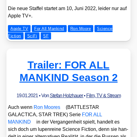
Die neue Staf­fel star­tet am 10, Juni 2022, lei­der nur auf
Apple TV+.
Apple TV
For All Mankind
Ron Moore
Science
Fiction
SciFi
SF
Trailer: FOR ALL
MANKIND Season 2
19.01.2021
• Von
Stefan Holzhauer
•
Film, TV & Stream
Auch wenn
Ron Moo­res
(BATTLESTAR
GALACTICA, STAR TREK) Serie
FOR ALL
MANKIND
in der Ver­gan­gen­heit spielt, han­delt es
sich doch um lupen­rei­ne Sci­ence Fic­tion, denn sie han­
delt in einer alter­na­ti­ven Rea­li­tät, in der die Rus­sen als