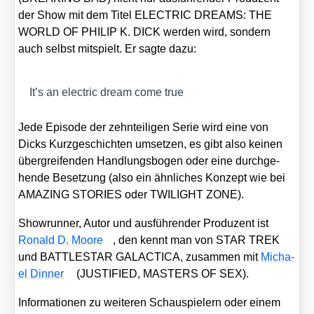
der Show mit dem Titel ELECTRIC DREAMS: THE
WORLD OF PHILIP K. DICK wer­den wird, son­dern
auch selbst mit­spielt. Er sag­te dazu:
It’s an elec­tric dream come true
Jede Epi­so­de der zehn­tei­li­gen Serie wird eine von
Dicks Kurz­ge­schich­ten umset­zen, es gibt also kei­nen
über­grei­fen­den Hand­lungs­bo­gen oder eine durch­ge­
hen­de Beset­zung (also ein ähn­li­ches Kon­zept wie bei
AMAZING STORIES oder TWILIGHT ZONE).
Show­run­ner, Autor und aus­füh­ren­der Pro­du­zent ist
Ronald D. Moo­re
, den kennt man von STAR TREK
und BATTLESTAR GALACTICA, zusam­men mit
Micha­
el Din­ner
(JUSTIFIED, MASTERS OF SEX).
Infor­ma­tio­nen zu wei­te­ren Schau­spie­lern oder einem