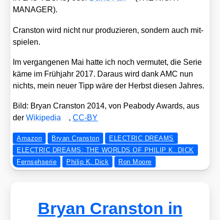
MANAGER).
Cran­s­ton wird nicht nur pro­du­zie­ren, son­dern auch mit­
spie­len.
Im ver­gan­ge­nen Mai hat­te ich noch ver­mu­tet, die Serie
käme im Früh­jahr 2017. Dar­aus wird dank AMC nun
nichts, mein neu­er Tipp wäre der Herbst die­sen Jah­res.
Bild: Bryan Cran­s­ton 2014, von Pea­bo­dy Awards, aus
der
Wiki­pe­dia
,
CC-BY
Amazon
Bryan Cranston
ELECTRIC DREAMS
ELECTRIC DREAMS: THE WORLDS OF PHILIP K. DICK
Fernsehserie
Philip K. Dick
Ron Moore
Bryan Cranston in