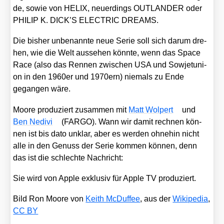
de, sowie von HELIX, neu­er­dings OUTLANDER oder
PHILIP K. DICK’S ELECTRIC DREAMS.
Die bis­her unbe­nann­te neue Serie soll sich dar­um dre­
hen, wie die Welt aus­se­hen könn­te, wenn das Space
Race (also das Ren­nen zwi­schen USA und Sowjet­uni­
on in den 1960er und 1970ern) nie­mals zu Ende
gegan­gen wäre.
Moo­re pro­du­ziert zusam­men mit
Matt Wol­pert
und
Ben Nedi­vi
(FARGO). Wann wir damit rech­nen kön­
nen ist bis dato unklar, aber es wer­den ohne­hin nicht
alle in den Genuss der Serie kom­men kön­nen, denn
das ist die schlech­te Nach­richt:
Sie wird von Apple exklu­siv für Apple TV pro­du­ziert.
Bild Ron Moo­re von
Keith McDuf­fee
, aus der
Wiki­pe­dia
,
CC BY