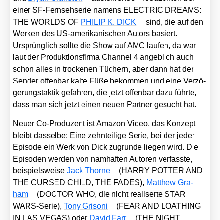
einer SF-Fern­seh­se­rie namens ELECTRIC DREAMS:
THE WORLDS OF
PHILIP K. DICK
sind, die auf den
Wer­ken des US-ame­ri­ka­ni­schen Autors basiert.
Ursprüng­lich soll­te die Show auf AMC lau­fen, da war
laut der Pro­duk­ti­ons­fir­ma Chan­nel 4 angeb­lich auch
schon alles in tro­cke­nen Tüchern, aber dann hat der
Sen­der offen­bar kal­te Füße bekom­men und eine Ver­zö­
ge­rungs­tak­tik gefah­ren, die jetzt offen­bar dazu führ­te,
dass man sich jetzt einen neu­en Part­ner gesucht hat.
Neu­er Co-Pro­du­zent ist Ama­zon Video, das Kon­zept
bleibt das­sel­be: Eine zehn­tei­li­ge Serie, bei der jeder
Epi­so­de ein Werk von Dick zugrun­de lie­gen wird. Die
Epi­so­den wer­den von nam­haf­ten Autoren ver­fass­te,
bei­spiels­wei­se
Jack Thor­ne
(HARRY POTTER AND
THE CURSED CHILD, THE FADES),
Matthew Gra­
ham
(DOCTOR WHO, die nicht rea­li­ser­te STAR
WARS-Serie),
Tony Gri­so­ni
(FEAR AND LOATHING
IN LAS VEGAS) oder
David Farr
(THE NIGHT