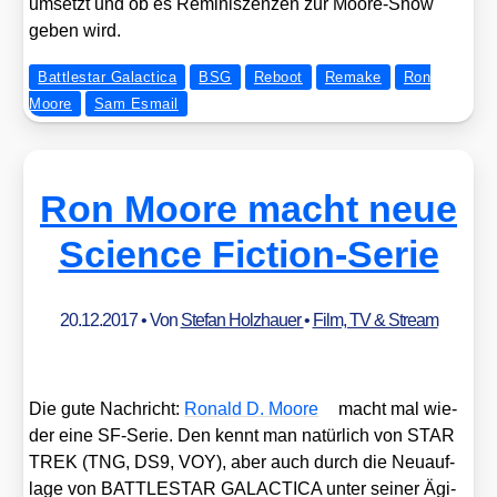
umsetzt und ob es Remi­nis­zen­zen zur Moo­re-Show
geben wird.
Battlestar Galactica
BSG
Reboot
Remake
Ron
Moore
Sam Esmail
Ron Moore macht neue
Science Fiction-Serie
20.12.2017
• Von
Stefan Holzhauer
•
Film, TV & Stream
Die gute Nach­richt:
Ronald D. Moo­re
macht mal wie­
der eine SF-Serie. Den kennt man natür­lich von STAR
TREK (TNG, DS9, VOY), aber auch durch die Neu­auf­
la­ge von BATTLESTAR GALACTICA unter sei­ner Ägi­