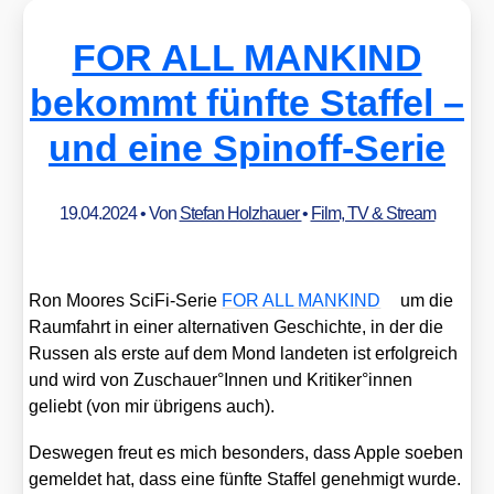
FOR ALL MANKIND
bekommt fünfte Staffel –
und eine Spinoff-Serie
19.04.2024
• Von
Stefan Holzhauer
•
Film, TV & Stream
Ron Moo­res Sci­Fi-Serie
FOR ALL MANKIND
um die
Raum­fahrt in einer alter­na­ti­ven Geschich­te, in der die
Rus­sen als ers­te auf dem Mond lan­de­ten ist erfolg­reich
und wird von Zuschauer°Innen und Kritiker°innen
geliebt (von mir übri­gens auch).
Des­we­gen freut es mich beson­ders, dass Apple soeben
gemel­det hat, dass eine fünf­te Staf­fel geneh­migt wur­de.