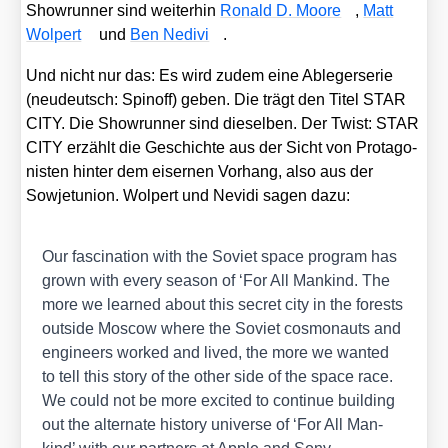
Show­run­ner sind wei­ter­hin
Ronald D. Moo­re
,
Matt
Wol­pert
und
Ben Nedi­vi
.
Und nicht nur das: Es wird zudem eine Able­ger­se­rie
(neu­deutsch: Spin­off) geben. Die trägt den Titel STAR
CITY. Die Show­run­ner sind die­sel­ben. Der Twist: STAR
CITY erzählt die Geschich­te aus der Sicht von Prot­ago­
nis­ten hin­ter dem eiser­nen Vor­hang, also aus der
Sowjet­uni­on. Wol­pert und Nevi­di sagen dazu:
Our fasci­na­ti­on with the Soviet space pro­gram has
grown with every sea­son of ‘For All Man­kind. The
more we lear­ned about this secret city in the forests
out­side Moscow whe­re the Soviet cos­mo­n­auts and
engi­neers work­ed and lived, the more we wan­ted
to tell this sto­ry of the other side of the space race.
We could not be more exci­ted to con­ti­nue buil­ding
out the alter­na­te histo­ry uni­ver­se of ‘For All Man­