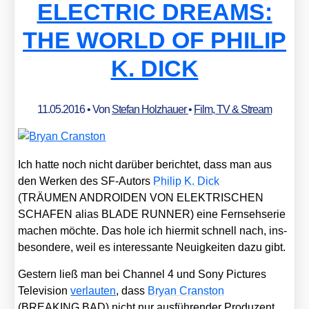
ELECTRIC DREAMS:
THE WORLD OF PHILIP
K. DICK
11.05.2016
• Von
Stefan Holzhauer
•
Film, TV & Stream
Ich hat­te noch nicht dar­über berich­tet, dass man aus
den Wer­ken des SF-Autors
Phil­ip K. Dick
(TRÄUMEN ANDROIDEN VON ELEKTRISCHEN
SCHAFEN ali­as BLADE RUNNER) eine Fern­seh­se­rie
machen möch­te. Das hole ich hier­mit schnell nach, ins­
be­son­de­re, weil es inter­es­san­te Neu­ig­kei­ten dazu gibt.
Ges­tern ließ man bei Chan­nel 4 und Sony Pic­tures
Tele­vi­si­on
ver­lau­ten
, dass
Bryan Cran­s­ton
(BREAKING BAD) nicht nur aus­füh­ren­der Pro­du­zent