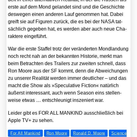
ers­te auf dem Mond gelan­det sind und die Geschich­te
des­we­gen einen ande­ren Lauf genom­men hat. Dabei
greift sie auf Figu­ren zurück, die es bei der NASA tat­
säch­lich gege­ben hat, es wer­den aber auch neue Cha­
rak­te­re ein­ge­führt.
War die ers­te Staf­fel trotz der ver­än­der­ten Mond­lan­dung
noch recht nah an der bekann­ten His­to­rie, merkt man
beim Betrach­ten des Trai­lers zur zwei­ten schnell, dass
Ron Moo­re aus der SF kommt, denn die Abwei­chun­gen
zu unse­rer Rea­li­tät wer­den immer deut­li­cher – und das
macht die Show als »Spe­cu­la­ti­ve Fic­tion« natür­lich
äußerst inter­es­sant, auch wenn Sea­son eins stel­len­
wei­se etwas … ent­schleu­nigt insze­niert war.
Lei­der gibt es FOR ALL MANKIND aus­schließ­lich bei
Apple TV+ zu sehen.
For All Mankind
Ron Moore
Ronald D. Moore
Science