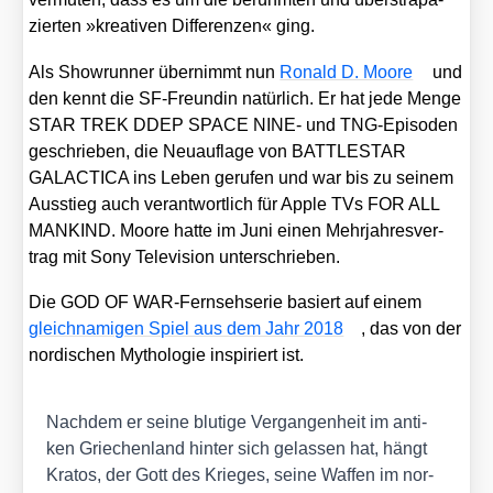
zier­ten »krea­ti­ven Dif­fe­ren­zen« ging.
Als Show­run­ner über­nimmt nun
Ronald D. Moo­re
und
den kennt die SF-Freun­din natür­lich. Er hat jede Men­ge
STAR TREK DDEP SPACE NINE- und TNG-Epi­so­den
geschrie­ben, die Neu­auf­la­ge von BATTLESTAR
GALACTICA ins Leben geru­fen und war bis zu sei­nem
Aus­stieg auch ver­ant­wort­lich für Apple TVs FOR ALL
MANKIND. Moo­re hat­te im Juni einen Mehr­jah­res­ver­
trag mit Sony Tele­vi­si­on unter­schrie­ben.
Die GOD OF WAR-Fern­seh­se­rie basiert auf einem
gleich­na­mi­gen Spiel aus dem Jahr 2018
, das von der
nor­di­schen Mytho­lo­gie inspi­riert ist.
Nach­dem er sei­ne blu­ti­ge Ver­gan­gen­heit im anti­
ken Grie­chen­land hin­ter sich gelas­sen hat, hängt
Kra­tos, der Gott des Krie­ges, sei­ne Waf­fen im nor­