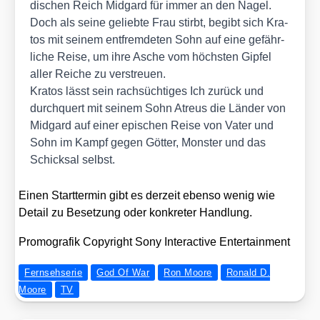
di­schen Reich Mid­gard für immer an den Nagel.
Doch als sei­ne gelieb­te Frau stirbt, begibt sich Kra­
tos mit sei­nem ent­frem­de­ten Sohn auf eine gefähr­
li­che Rei­se, um ihre Asche vom höchs­ten Gip­fel
aller Rei­che zu ver­streu­en.
Kra­tos lässt sein rach­süch­ti­ges Ich zurück und
durch­quert mit sei­nem Sohn Atreus die Län­der von
Mid­gard auf einer epi­schen Rei­se von Vater und
Sohn im Kampf gegen Göt­ter, Mons­ter und das
Schick­sal selbst.
Einen Start­ter­min gibt es der­zeit eben­so wenig wie
Detail zu Beset­zung oder kon­kre­ter Hand­lung.
Pro­mo­gra­fik Copy­right Sony Inter­ac­ti­ve Enter­tain­ment
Fernsehserie
God Of War
Ron Moore
Ronald D.
Moore
TV