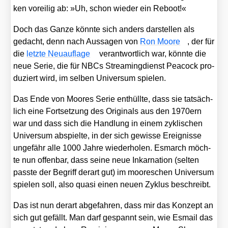
ken vor­ei­lig ab: »Uh, schon wie­der ein Reboot!«
Doch das Gan­ze könn­te sich anders dar­stel­len als
gedacht, denn nach Aus­sa­gen von
Ron Moo­re
, der für
die
letz­te Neu­auf­la­ge
ver­ant­wort­lich war, könn­te die
neue Serie, die für NBCs Strea­ming­dienst Pea­cock pro­
du­ziert wird, im sel­ben Uni­ver­sum spie­len.
Das Ende von Moo­res Serie ent­hüll­te, dass sie tat­säch­
lich eine Fort­set­zung des Ori­gi­nals aus den 1970ern
war und dass sich die Hand­lung in einem zykli­schen
Uni­ver­sum abspiel­te, in der sich gewis­se Ereig­nis­se
unge­fähr alle 1000 Jah­re wie­der­ho­len. Esmarch möch­
te nun offen­bar, dass sei­ne neue Inkar­na­ti­on (sel­ten
pass­te der Begriff der­art gut) im moo­re­schen Uni­ver­sum
spie­len soll, also qua­si einen neu­en Zyklus beschreibt.
Das ist nun der­art abge­fah­ren, dass mir das Kon­zept an
sich gut gefällt. Man darf gespannt sein, wie Esmail das