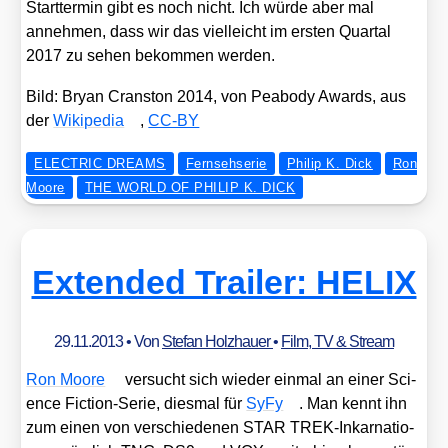
Start­ter­min gibt es noch nicht. Ich wür­de aber mal
anneh­men, dass wir das viel­leicht im ers­ten Quar­tal
2017 zu sehen bekom­men wer­den.
Bild: Bryan Cran­s­ton 2014, von Pea­bo­dy Awards, aus
der
Wiki­pe­dia
,
CC-BY
ELECTRIC DREAMS
Fernsehserie
Philip K. Dick
Ron
Moore
THE WORLD OF PHILIP K. DICK
Extended Trailer: HELIX
29.11.2013
• Von
Stefan Holzhauer
•
Film, TV & Stream
Ron Moo­re
ver­sucht sich wie­der ein­mal an einer Sci­
ence Fic­tion-Serie, dies­mal für
SyFy
. Man kennt ihn
zum einen von ver­schie­de­nen STAR TREK-Inkar­na­tio­