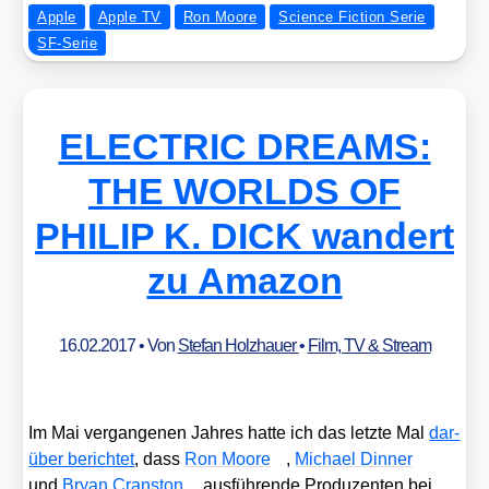
Apple
Apple TV
Ron Moore
Science Fiction Serie
SF-Serie
ELECTRIC DREAMS:
THE WORLDS OF
PHILIP K. DICK wandert
zu Amazon
16.02.2017
• Von
Stefan Holzhauer
•
Film, TV & Stream
Im Mai ver­gan­ge­nen Jah­res hat­te ich das letz­te Mal
dar­
über berich­tet
, dass
Ron Moo­re
,
Micha­el Din­ner
und
Bryan Cran­s­ton
aus­füh­ren­de Pro­du­zen­ten bei