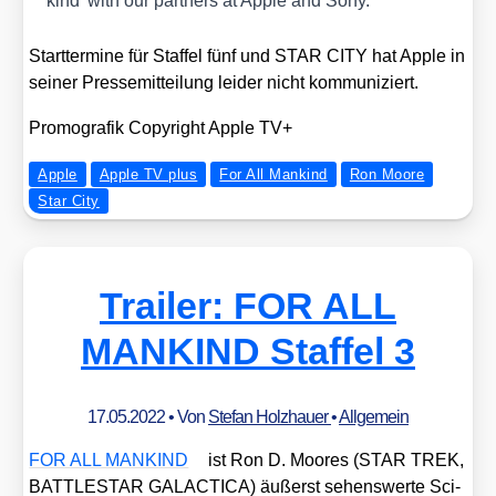
kind’ with our part­ners at Apple and Sony.
Start­ter­mi­ne für Staf­fel fünf und STAR CITY hat Apple in
sei­ner Pres­se­mit­tei­lung lei­der nicht kom­mu­ni­ziert.
Pro­mo­gra­fik Copy­right Apple TV+
Apple
Apple TV plus
For All Mankind
Ron Moore
Star City
Trailer: FOR ALL
MANKIND Staffel 3
17.05.2022
• Von
Stefan Holzhauer
•
Allgemein
FOR ALL MANKIND
ist Ron D. Moo­res (STAR TREK,
BATTLESTAR GALACTICA) äußerst sehens­wer­te Sci­