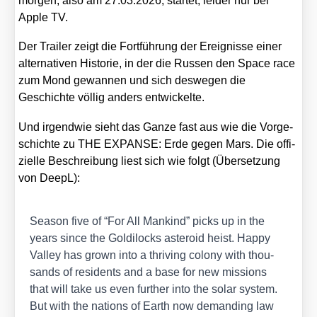
mor­gen, also am 27.03.2026, star­tet, lei­der nur bei
Apple TV.
Der Trai­ler zeigt die Fort­füh­rung der Ereig­nis­se einer
alter­na­ti­ven His­to­rie, in der die Rus­sen den Space race
zum Mond gewan­nen und sich des­we­gen die
Geschich­te völ­lig anders ent­wi­ckel­te.
Und irgend­wie sieht das Gan­ze fast aus wie die Vor­ge­
schich­te zu THE EXPANSE: Erde gegen Mars. Die offi­
zi­el­le Beschrei­bung liest sich wie folgt (Über­set­zung
von DeepL):
Sea­son five of “For All Man­kind” picks up in the
years sin­ce the Gol­di­locks aste­ro­id heist. Hap­py
Val­ley has grown into a thri­ving colo­ny with thou­
sands of resi­dents and a base for new mis­si­ons
that will take us even fur­ther into the solar sys­tem.
But with the nati­ons of Earth now deman­ding law