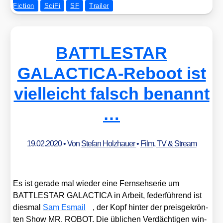
Fiction
SciFi
SF
Trailer
BATTLESTAR
GALACTICA-Reboot ist
vielleicht falsch benannt
…
19.02.2020
• Von
Stefan Holzhauer
•
Film, TV & Stream
Es ist gera­de mal wie­der eine Fern­seh­se­rie um
BATTLESTAR GALACTICA in Arbeit, feder­füh­rend ist
dies­mal
Sam Esmail
, der Kopf hin­ter der preis­ge­krön­
ten Show MR. ROBOT. Die übli­chen Ver­däch­ti­gen win­