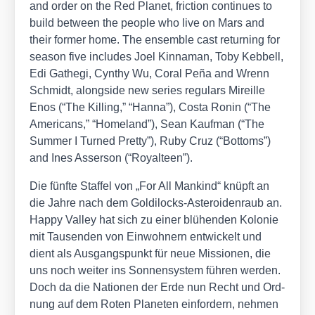
and order on the Red Pla­net, fric­tion con­ti­nues to
build bet­ween the peo­p­le who live on Mars and
their for­mer home. The ensem­ble cast retur­ning for
sea­son five includes Joel Kin­na­man, Toby Keb­bell,
Edi Gathe­gi, Cyn­thy Wu, Coral Peña and Wrenn
Schmidt, along­side new series regu­lars Mireil­le
Enos (“The Kil­ling,” “Han­na”), Cos­ta Ronin (“The
Ame­ri­cans,” “Home­land”), Sean Kauf­man (“The
Sum­mer I Tur­ned Pret­ty”), Ruby Cruz (“Bot­toms”)
and Ines Asser­son (“Royal­te­en”).
Die fünf­te Staf­fel von „For All Man­kind“ knüpft an
die Jah­re nach dem Gol­di­locks-Aste­ro­iden­raub an.
Hap­py Val­ley hat sich zu einer blü­hen­den Kolo­nie
mit Tau­sen­den von Ein­woh­nern ent­wi­ckelt und
dient als Aus­gangs­punkt für neue Mis­sio­nen, die
uns noch wei­ter ins Son­nen­sys­tem füh­ren wer­den.
Doch da die Natio­nen der Erde nun Recht und Ord­
nung auf dem Roten Pla­ne­ten ein­for­dern, neh­men