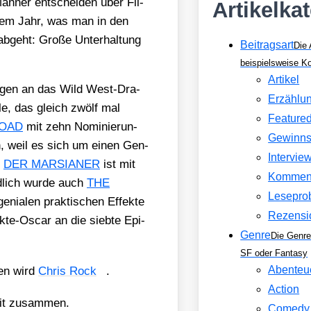
n­ner ent­schei­den über Fil­
Artikelka
dem Jahr, was man in den
bgeht: Gro­ße Unter­hal­tung
Beitragsart
Die 
beispielsweise 
Artikel
un­gen an das Wild West-Dra­
Erzählu
­le, das gleich zwölf mal
Feature
ROAD
mit zehn Nomi­nie­run­
Gewinns
en, weil es sich um einen Gen­
Intervie
h
DER MARSIANER
ist mit
Kommen
d­lich wur­de auch
THE
Lesepro
­nia­len prak­ti­schen Effek­te
Rezensi
k­te-Oscar an die sieb­te Epi­
Genre
Die Genre
SF oder Fantasy
Abenteu
ren wird
Chris Rock
.
Action
­dit zusam­men.
Comedy