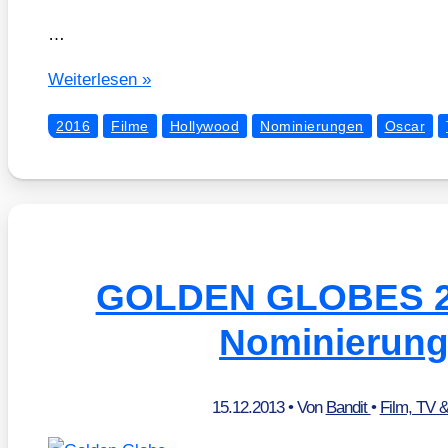
…
Die
Wei­ter­le­sen »
Oscar-
2016
Filme
Hollywood
Nominierungen
Oscar
Nomi­
nie­
run­
gen
2016
GOLDEN GLOBES 20
Nominierun
15.12.2013
• Von
Bandit
•
Film, TV 