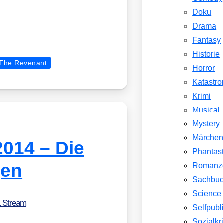
Doku
Drama
Fantasy
Historie
The Revenant
Horror
Katastr
Krimi
Musical
Mystery
Märche
14 – Die
Phantast
gen
Romanz
Sachbu
Science 
& Stream
Selfpubl
Sozialkri