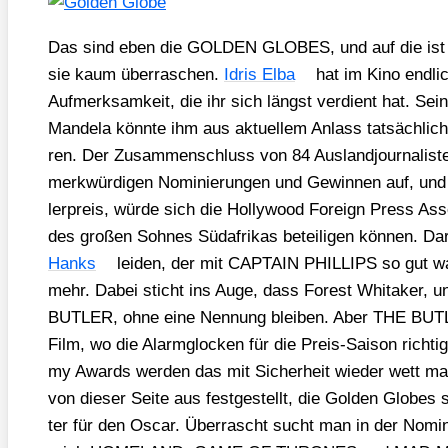
Das sind eben die GOLDEN GLOBES, und auf die ist s
sie kaum über­ra­schen.
Idris Elba
hat im Kino end­lic
Auf­merk­sam­keit, die ihr sich längst ver­dient hat. Sei­
Man­de­la könn­te ihm aus aktu­el­lem Anlass tat­säch­lic
ren. Der Zusam­men­schluss von 84 Aus­land­jour­na­lis­t
merk­wür­di­gen Nomi­nie­run­gen und Gewin­nen auf, un
ler­preis, wür­de sich die Hol­ly­wood For­eign Press Asso­
des gro­ßen Soh­nes Süd­afri­kas betei­li­gen kön­nen. Dar
Hanks
lei­den, der mit CAPTAIN PHILLIPS so gut war,
mehr. Dabei sticht ins Auge, dass Forest Whita­ker, u
BUTLER, ohne eine Nen­nung blei­ben. Aber THE BUTL
Film, wo die Alarm­glo­cken für die Preis-Sai­son rich­tig 
my Awards wer­den das mit Sicher­heit wie­der wett m
von die­ser Sei­te aus fest­ge­stellt, die Gol­den Glo­bes
ter für den Oscar. Über­rascht sucht man in der Nomi­nie