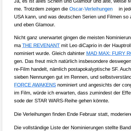
Ja, es ist alles Schein und Gla­mour und alte, wei­ße Mä
me. Trotz­dem zei­gen die
Oscar-Ver­lei­hun­gen
in je
USA kann, und was deut­schen Seri­en und Fil­men so a
und eben Gla­mour.
Nicht ganz uner­war­tet gin­gen die meis­ten Nomi­nie­r
ma
THE REVENANT
mit Leo diCa­prio in der Haupt­rol
nomi­niert wur­de. Gleich dahin­ter
MAD MAX: FURY 
gen. Das freut mich natür­lich ins­be­son­de­re des­we­g
re-Film han­delt, näm­lich post­apo­ka­lyp­ti­sche SF. Auc
sie­ben Nen­nun­gen gut im Ren­nen, und selbst­ver­stän
FORCE AWAKENS
nomi­niert und ange­sichts der con­ge
im Film, wür­de ich erwar­ten, dass zumin­dest der Effe
so­de der STAR WARS-Rei­he gehen könn­te.
Die Ver­lei­hun­gen fin­den Ende Febru­ar statt, mode­rie­
Die voll­stän­di­ge Lis­te der Nomi­nie­run­gen stell­te Ban