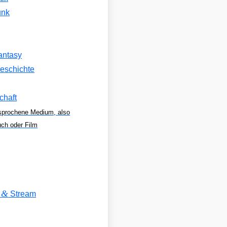
unk
antasy
eschichte
chaft
sprochene Medium, also
uch oder Film
&
V
Stream