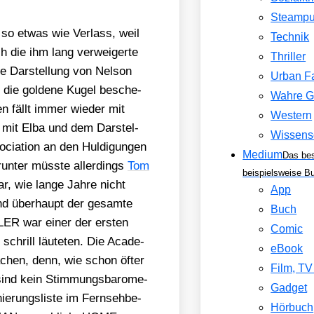
Steamp
o etwas wie Ver­lass, weil
Technik
h die ihm lang ver­wei­ger­te
Thriller
ne Dar­stel­lung von Nel­son
Urban F
h die gol­de­ne Kugel besche­
Wahre G
en fällt immer wie­der mit
Western
d mit Elba und dem Dar­stel­
Wissens
cia­ti­on an den Hul­di­gun­gen
Medium
Das be
­un­ter müss­te aller­dings
Tom
beispielsweise B
 wie lan­ge Jah­re nicht
App
nd über­haupt der gesam­te
Buch
ER war einer der ers­ten
Comic
schrill läu­te­ten. Die Aca­de­
eBook
achen, denn, wie schon öfter
Film, T
 sind kein Stim­mungs­ba­ro­me­
Gadget
­rungs­lis­te im Fern­seh­be­
Hörbuch