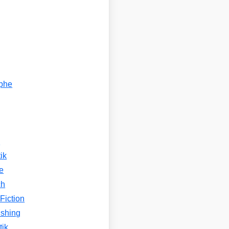
ophe
n
ik
e
ch
Fiction
ishing
tik