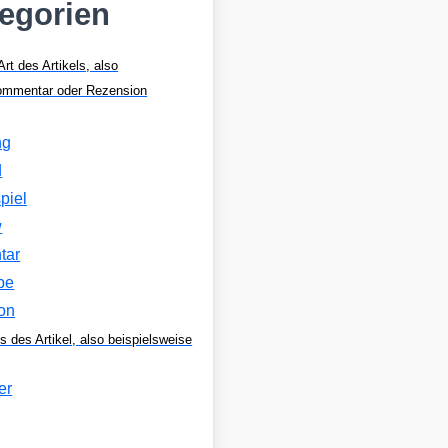
tegorien
Art des Artikels, also
Kommentar oder Rezension
ng
d
piel
w
tar
be
on
s des Artikel, also beispielsweise
er