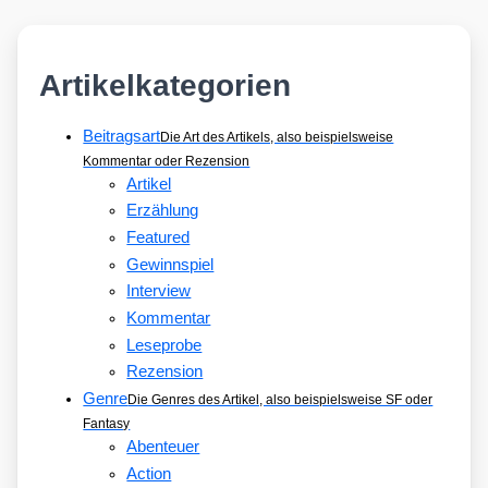
2012
Artikelkategorien
Beitragsart
Die Art des Artikels, also beispielsweise
Kommentar oder Rezension
Artikel
Erzählung
Featured
Gewinnspiel
Interview
Kommentar
Leseprobe
Rezension
Genre
Die Genres des Artikel, also beispielsweise SF oder
Fantasy
Abenteuer
Action