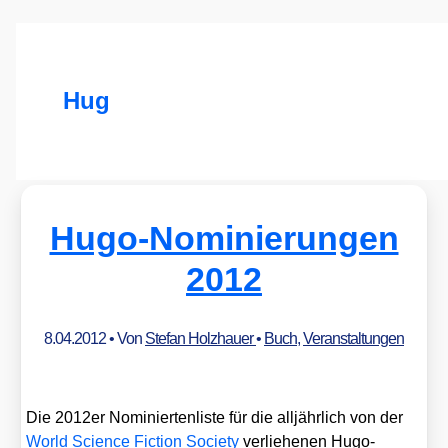
Hug
Hugo-Nominierungen
2012
8.04.2012
• Von
Stefan Holzhauer
•
Buch
,
Veranstaltungen
Die 2012er Nomi­nier­ten­lis­te für die all­jähr­lich von der
World Sci­ence Fic­tion Socie­ty
ver­lie­he­nen Hugo-