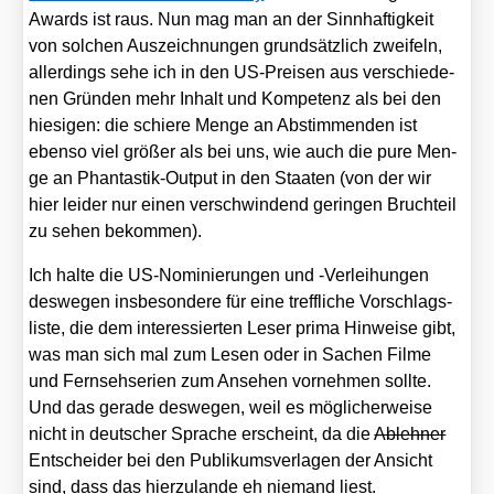
Awards ist raus. Nun mag man an der Sinn­haf­tig­keit
von sol­chen Aus­zeich­nun­gen grund­sätz­lich zwei­feln,
aller­dings sehe ich in den US-Prei­sen aus ver­schie­de­
nen Grün­den mehr Inhalt und Kom­pe­tenz als bei den
hie­si­gen: die schie­re Men­ge an Abstim­men­den ist
eben­so viel grö­ßer als bei uns, wie auch die pure Men­
ge an Phan­tas­tik-Out­put in den Staa­ten (von der wir
hier lei­der nur einen ver­schwin­dend gerin­gen Bruch­teil
zu sehen bekom­men).
Ich hal­te die US-Nomi­nie­run­gen und ‑Ver­lei­hun­gen
des­we­gen ins­be­son­de­re für eine treff­li­che Vor­schlags­
lis­te, die dem inter­es­sier­ten Leser pri­ma Hin­wei­se gibt,
was man sich mal zum Lesen oder in Sachen Fil­me
und Fern­seh­se­ri­en zum Anse­hen vor­neh­men soll­te.
Und das gera­de des­we­gen, weil es mög­li­cher­wei­se
nicht in deut­scher Spra­che erscheint, da die
Ableh­ner
Ent­schei­der bei den Publi­kums­ver­la­gen der Ansicht
sind, dass das hier­zu­lan­de eh nie­mand liest.