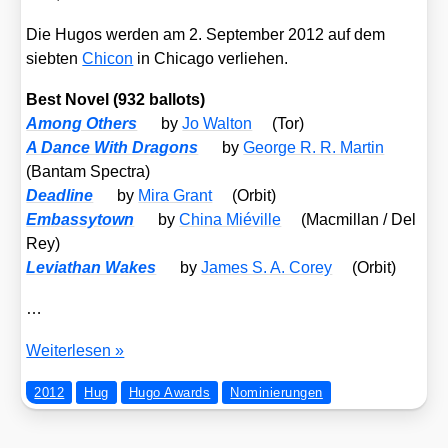
Die Hugos wer­den am 2. Sep­tem­ber 2012 auf dem
sieb­ten
Chi­con
in Chi­ca­go ver­lie­hen.
Best Novel (932 bal­lots)
Among Others
by
Jo Walt­on
(Tor)
A Dance With Dra­gons
by
Geor­ge R. R. Mar­tin
(Ban­tam Spec­tra)
Dead­line
by
Mira Grant
(Orbit)
Embas­sy­town
by
Chi­na Mié­ville
(Macmil­lan /​ Del
Rey)
Levia­than Wakes
by
James S. A. Corey
(Orbit)
…
Hugo-
Wei­ter­le­sen »
Nomi­
2012
Hug
Hugo Awards
Nominierungen
nie­
run­
gen